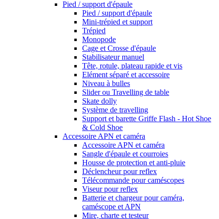
Pied / support d'épaule
Pied / support d'épaule
Mini-trépied et support
Trépied
Monopode
Cage et Crosse d'épaule
Stabilisateur manuel
Tête, rotule, plateau rapide et vis
Elément séparé et accessoire
Niveau à bulles
Slider ou Travelling de table
Skate dolly
Système de travelling
Support et barette Griffe Flash - Hot Shoe
& Cold Shoe
Accessoire APN et caméra
Accessoire APN et caméra
Sangle d'épaule et courroies
Housse de protection et anti-pluie
Déclencheur pour reflex
Télécommande pour caméscopes
Viseur pour reflex
Batterie et chargeur pour caméra,
caméscope et APN
Mire, charte et testeur