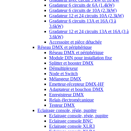
Gradateur 6 circuits de 6A (1.4kW)
Gradateur 6 circuits de 10A (2.3kW)
Gradateur 12 et 24 circuits 10A (2.3kW)
Gradateur 6 circuits 13A et 16A (3 à
3.6kW)
Gradateur 12 et 24 circuits 13A et 16A (3 à
3.6kW)
Accessoire et pièce détachée
Réseau DMX et périphérique
Réseau DMX et périphérique
Module DIN pour installation fixe
Splitter et booster DMX
Démultiplexeur
Node et Switch
Mélangeur DMX
Emetteur-récepteur DMX-HF
Adaptateur et bouchon DMX
Enregistreur DMX
Relais électromécanique
Testeur DMX
Eclairage console, régie, pupitre
Eclairage console, régie, pupitre
Eclairage console BNC
Eclairage console XLR3