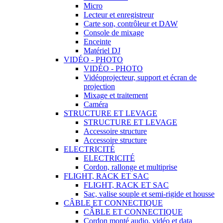
Micro
Lecteur et enregistreur
Carte son, contrôleur et DAW
Console de mixage
Enceinte
Matériel DJ
VIDÉO - PHOTO
VIDÉO - PHOTO
Vidéoprojecteur, support et écran de
projection
Mixage et traitement
Caméra
STRUCTURE ET LEVAGE
STRUCTURE ET LEVAGE
Accessoire structure
Accessoire structure
ELECTRICITÉ
ELECTRICITÉ
Cordon, rallonge et multiprise
FLIGHT, RACK ET SAC
FLIGHT, RACK ET SAC
Sac, valise souple et semi-rigide et housse
CÂBLE ET CONNECTIQUE
CÂBLE ET CONNECTIQUE
Cordon monté audio, vidéo et data