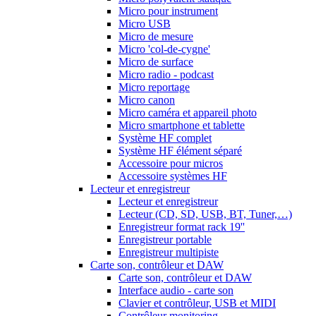
Micro pour instrument
Micro USB
Micro de mesure
Micro 'col-de-cygne'
Micro de surface
Micro radio - podcast
Micro reportage
Micro canon
Micro caméra et appareil photo
Micro smartphone et tablette
Système HF complet
Système HF élément séparé
Accessoire pour micros
Accessoire systèmes HF
Lecteur et enregistreur
Lecteur et enregistreur
Lecteur (CD, SD, USB, BT, Tuner,…)
Enregistreur format rack 19''
Enregistreur portable
Enregistreur multipiste
Carte son, contrôleur et DAW
Carte son, contrôleur et DAW
Interface audio - carte son
Clavier et contrôleur, USB et MIDI
Contrôleur monitoring