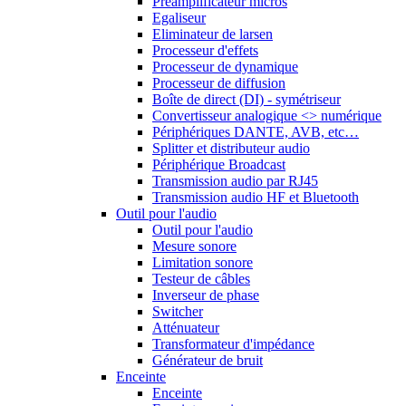
Préamplificateur micros
Egaliseur
Eliminateur de larsen
Processeur d'effets
Processeur de dynamique
Processeur de diffusion
Boîte de direct (DI) - symétriseur
Convertisseur analogique <> numérique
Périphériques DANTE, AVB, etc…
Splitter et distributeur audio
Périphérique Broadcast
Transmission audio par RJ45
Transmission audio HF et Bluetooth
Outil pour l'audio
Outil pour l'audio
Mesure sonore
Limitation sonore
Testeur de câbles
Inverseur de phase
Switcher
Atténuateur
Transformateur d'impédance
Générateur de bruit
Enceinte
Enceinte