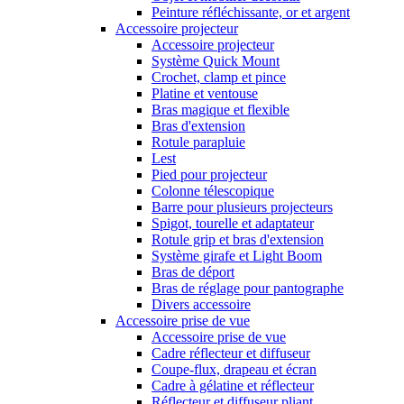
Peinture réfléchissante, or et argent
Accessoire projecteur
Accessoire projecteur
Système Quick Mount
Crochet, clamp et pince
Platine et ventouse
Bras magique et flexible
Bras d'extension
Rotule parapluie
Lest
Pied pour projecteur
Colonne télescopique
Barre pour plusieurs projecteurs
Spigot, tourelle et adaptateur
Rotule grip et bras d'extension
Système girafe et Light Boom
Bras de déport
Bras de réglage pour pantographe
Divers accessoire
Accessoire prise de vue
Accessoire prise de vue
Cadre réflecteur et diffuseur
Coupe-flux, drapeau et écran
Cadre à gélatine et réflecteur
Réflecteur et diffuseur pliant