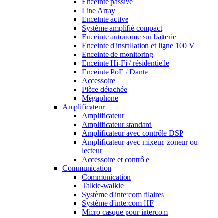
Enceinte passive
Line Array
Enceinte active
Système amplifié compact
Enceinte autonome sur batterie
Enceinte d'installation et ligne 100 V
Enceinte de monitoring
Enceinte Hi-Fi / résidentielle
Enceinte PoE / Dante
Accessoire
Pièce détachée
Mégaphone
Amplificateur
Amplificateur
Amplificateur standard
Amplificateur avec contrôle DSP
Amplificateur avec mixeur, zoneur ou
lecteur
Accessoire et contrôle
Communication
Communication
Talkie-walkie
Système d'intercom filaires
Système d'intercom HF
Micro casque pour intercom