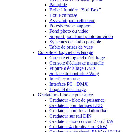
Parapluie
Boîte à lumière ‘’Soft Box’’
Boule chinoise
Assistant pour réflecteur
Polystyrène et support
Fond photo ou vidéo
Support pour fond photo ou vidéo
Systèmes de studio portable
Table de prises de vues
Console et logiciel d'éclairage
Console et logiciel d'éclairage
Console d'éclairage manuelle
Pupitre d'éclairage DMX
Surface de contrôle / Wing
Interface murale
Interface PC - DMX
Logiciel d'éclairage
Gradateur - bloc de puissance
Gradateur - bloc de puissance
Gradateur pour lampes LED
Gradateur pour installation fixe
Gradateur sur rail DIN
Gradateur mono circuit 2 ou 3 kW
Gradateur 4 circuits 2 ou 3 kW
Gradateur avec circuit 5 kW et 10 kW