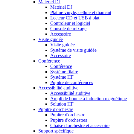
Matériel DJ
Matériel DJ
Platine vinyle, cellule et diamant
Lecteur CD et USB à plat
Controleur et logiciel
Console de mixage
Accessoire
Visite guidée
Visite guidée
Système de visite guidée
Accessoire
Conférence
Conférence
Système filaire
Système HF
Pupitre de conférences
Accessibilité auditive
Accessibilité auditive
Ampli de boucle à induction magnétique
Solution HF
Pupitre d'orchestre
Pupitre d'orchestre
Pupitre d'orchestres
Chaise d'orchestre et accessoire
Support spécifique