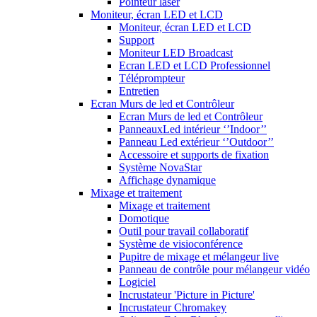
Pointeur laser
Moniteur, écran LED et LCD
Moniteur, écran LED et LCD
Support
Moniteur LED Broadcast
Ecran LED et LCD Professionnel
Téléprompteur
Entretien
Ecran Murs de led et Contrôleur
Ecran Murs de led et Contrôleur
PanneauxLed intérieur ‘’Indoor’’
Panneau Led extérieur ‘’Outdoor’’
Accessoire et supports de fixation
Système NovaStar
Affichage dynamique
Mixage et traitement
Mixage et traitement
Domotique
Outil pour travail collaboratif
Système de visioconférence
Pupitre de mixage et mélangeur live
Panneau de contrôle pour mélangeur vidéo
Logiciel
Incrustateur 'Picture in Picture'
Incrustateur Chromakey