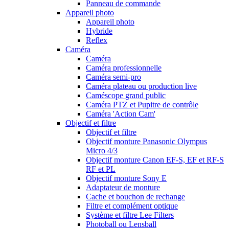
Panneau de commande
Appareil photo
Appareil photo
Hybride
Reflex
Caméra
Caméra
Caméra professionnelle
Caméra semi-pro
Caméra plateau ou production live
Caméscope grand public
Caméra PTZ et Pupitre de contrôle
Caméra 'Action Cam'
Objectif et filtre
Objectif et filtre
Objectif monture Panasonic Olympus
Micro 4/3
Objectif monture Canon EF-S, EF et RF-S
RF et PL
Objectif monture Sony E
Adaptateur de monture
Cache et bouchon de rechange
Filtre et complément optique
Système et filtre Lee Filters
Photoball ou Lensball