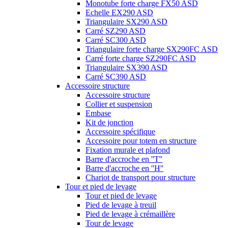
Monotube forte charge FX50 ASD
Echelle EX290 ASD
Triangulaire SX290 ASD
Carré SZ290 ASD
Carré SC300 ASD
Triangulaire forte charge SX290FC ASD
Carré forte charge SZ290FC ASD
Triangulaire SX390 ASD
Carré SC390 ASD
Accessoire structure
Accessoire structure
Collier et suspension
Embase
Kit de jonction
Accessoire spécifique
Accessoire pour totem en structure
Fixation murale et plafond
Barre d'accroche en ''T''
Barre d'accroche en ''H''
Chariot de transport pour structure
Tour et pied de levage
Tour et pied de levage
Pied de levage à treuil
Pied de levage à crémaillère
Tour de levage