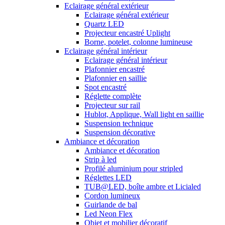
Eclairage général extérieur
Eclairage général extérieur
Quartz LED
Projecteur encastré Uplight
Borne, potelet, colonne lumineuse
Eclairage général intérieur
Eclairage général intérieur
Plafonnier encastré
Plafonnier en saillie
Spot encastré
Réglette complète
Projecteur sur rail
Hublot, Applique, Wall light en saillie
Suspension technique
Suspension décorative
Ambiance et décoration
Ambiance et décoration
Strip à led
Profilé aluminium pour stripled
Réglettes LED
TUB@LED, boîte ambre et Licialed
Cordon lumineux
Guirlande de bal
Led Neon Flex
Objet et mobilier décoratif