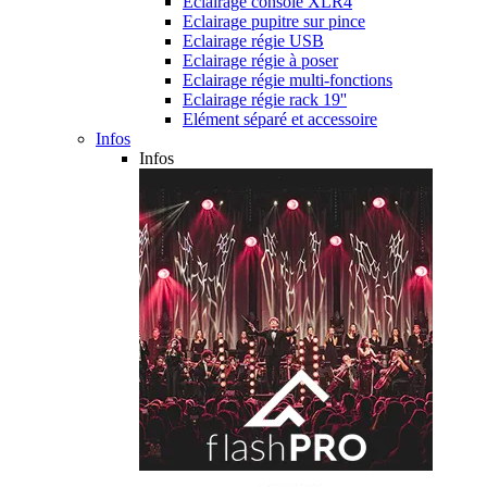
Eclairage console XLR4
Eclairage pupitre sur pince
Eclairage régie USB
Eclairage régie à poser
Eclairage régie multi-fonctions
Eclairage régie rack 19''
Elément séparé et accessoire
Infos
Infos