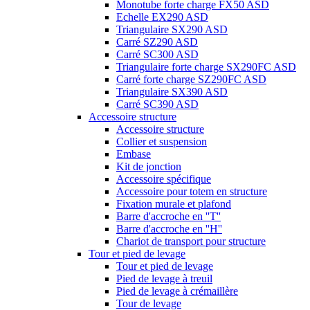
Monotube forte charge FX50 ASD
Echelle EX290 ASD
Triangulaire SX290 ASD
Carré SZ290 ASD
Carré SC300 ASD
Triangulaire forte charge SX290FC ASD
Carré forte charge SZ290FC ASD
Triangulaire SX390 ASD
Carré SC390 ASD
Accessoire structure
Accessoire structure
Collier et suspension
Embase
Kit de jonction
Accessoire spécifique
Accessoire pour totem en structure
Fixation murale et plafond
Barre d'accroche en ''T''
Barre d'accroche en ''H''
Chariot de transport pour structure
Tour et pied de levage
Tour et pied de levage
Pied de levage à treuil
Pied de levage à crémaillère
Tour de levage