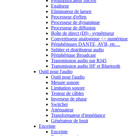
Préamplificateur micros
Egaliseur
Eliminateur de larsen
Processeur d'effets
Processeur de dynamique
Processeur de diffusion
Boîte de direct (DI) - symétriseur
Convertisseur analogique <> numérique
Périphériques DANTE, AVB, etc…
Splitter et distributeur audio
Périphérique Broadcast
Transmission audio par RJ45
Transmission audio HF et Bluetooth
Outil pour l'audio
Outil pour l'audio
Mesure sonore
Limitation sonore
Testeur de câbles
Inverseur de phase
Switcher
Atténuateur
Transformateur d'impédance
Générateur de bruit
Enceinte
Enceinte