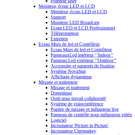
Pointeur laser
Moniteur, écran LED et LCD
Moniteur, écran LED et LCD
Support
Moniteur LED Broadcast
Ecran LED et LCD Professionnel
Téléprompteur
Entretien
Ecran Murs de led et Contrôleur
Ecran Murs de led et Contrôleur
PanneauxLed intérieur ‘’Indoor’’
Panneau Led extérieur ‘’Outdoor’’
Accessoire et supports de fixation
Système NovaStar
Affichage dynamique
Mixage et traitement
Mixage et traitement
Domotique
Outil pour travail collaboratif
Système de visioconférence
Pupitre de mixage et mélangeur live
Panneau de contrôle pour mélangeur vidéo
Logiciel
Incrustateur 'Picture in Picture'
Incrustateur Chromakey