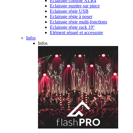
Eclairage console XLR4
Eclairage pupitre sur pince
Eclairage régie USB
Eclairage régie à poser
Eclairage régie multi-fonctions
Eclairage régie rack 19''
Elément séparé et accessoire
Infos
Infos