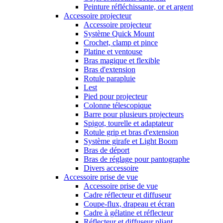
Peinture réfléchissante, or et argent
Accessoire projecteur
Accessoire projecteur
Système Quick Mount
Crochet, clamp et pince
Platine et ventouse
Bras magique et flexible
Bras d'extension
Rotule parapluie
Lest
Pied pour projecteur
Colonne télescopique
Barre pour plusieurs projecteurs
Spigot, tourelle et adaptateur
Rotule grip et bras d'extension
Système girafe et Light Boom
Bras de déport
Bras de réglage pour pantographe
Divers accessoire
Accessoire prise de vue
Accessoire prise de vue
Cadre réflecteur et diffuseur
Coupe-flux, drapeau et écran
Cadre à gélatine et réflecteur
Réflecteur et diffuseur pliant