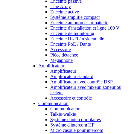
Enceinte passive
Line Array
Enceinte active
Système amplifié compact
Enceinte autonome sur batterie
Enceinte d'installation et ligne 100 V
Enceinte de monitoring
Enceinte Hi-Fi / résidentielle
Enceinte PoE / Dante
Accessoire
Pièce détachée
Mégaphone
Amplificateur
Amplificateur
Amplificateur standard
Amplificateur avec contrôle DSP
Amplificateur avec mixeur, zoneur ou
lecteur
Accessoire et contrôle
Communication
Communication
Talkie-walkie
Système d'intercom filaires
Système d'intercom HF
Micro casque pour intercom