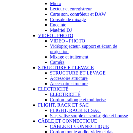
Micro
Lecteur et enregistreur
Carte son, contrôleur et DAW
Console de mixage
Enceinte
Matériel DJ
VIDÉO - PHOTO
VIDÉO - PHOTO
Vidéoprojecteur, support et écran de
projection
Mixage et traitement
Caméra
STRUCTURE ET LEVAGE
STRUCTURE ET LEVAGE
Accessoire structure
Accessoire structure
ELECTRICITÉ
ELECTRICITÉ
Cordon, rallonge et multiprise
FLIGHT, RACK ET SAC
FLIGHT, RACK ET SAC
Sac, valise souple et semi-rigide et housse
CÂBLE ET CONNECTIQUE
CÂBLE ET CONNECTIQUE
Cordon monté audio, vidéo et data