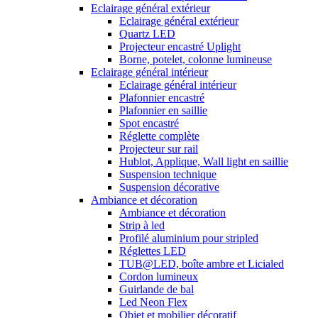
Eclairage général extérieur
Eclairage général extérieur
Quartz LED
Projecteur encastré Uplight
Borne, potelet, colonne lumineuse
Eclairage général intérieur
Eclairage général intérieur
Plafonnier encastré
Plafonnier en saillie
Spot encastré
Réglette complète
Projecteur sur rail
Hublot, Applique, Wall light en saillie
Suspension technique
Suspension décorative
Ambiance et décoration
Ambiance et décoration
Strip à led
Profilé aluminium pour stripled
Réglettes LED
TUB@LED, boîte ambre et Licialed
Cordon lumineux
Guirlande de bal
Led Neon Flex
Objet et mobilier décoratif