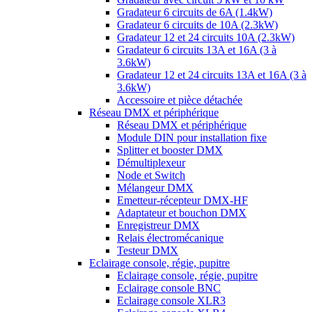
Gradateur 6 circuits de 6A (1.4kW)
Gradateur 6 circuits de 10A (2.3kW)
Gradateur 12 et 24 circuits 10A (2.3kW)
Gradateur 6 circuits 13A et 16A (3 à
3.6kW)
Gradateur 12 et 24 circuits 13A et 16A (3 à
3.6kW)
Accessoire et pièce détachée
Réseau DMX et périphérique
Réseau DMX et périphérique
Module DIN pour installation fixe
Splitter et booster DMX
Démultiplexeur
Node et Switch
Mélangeur DMX
Emetteur-récepteur DMX-HF
Adaptateur et bouchon DMX
Enregistreur DMX
Relais électromécanique
Testeur DMX
Eclairage console, régie, pupitre
Eclairage console, régie, pupitre
Eclairage console BNC
Eclairage console XLR3