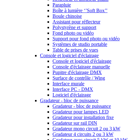
Parapluie
Boîte à lumière ‘’Soft Box’’
Boule chinoise
Assistant pour réflecteur
Polystyrène et support
Fond photo ou vidéo
Support pour fond photo ou vidéo
Systèmes de studio portable
Table de prises de vues
Console et logiciel d'éclairage
Console et logiciel d'éclairage
Console d'éclairage manuelle
Pupitre d'éclairage DMX
Surface de contrôle / Wing
Interface murale
Interface PC - DMX
Logiciel d'éclairage
Gradateur - bloc de puissance
Gradateur - bloc de puissance
Gradateur pour lampes LED
Gradateur pour installation fixe
Gradateur sur rail DIN
Gradateur mono circuit 2 ou 3 kW
Gradateur 4 circuits 2 ou 3 kW
Gradateur avec circuit 5 kW et 10 kW