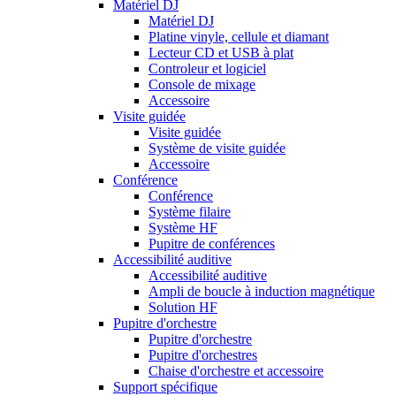
Matériel DJ
Matériel DJ
Platine vinyle, cellule et diamant
Lecteur CD et USB à plat
Controleur et logiciel
Console de mixage
Accessoire
Visite guidée
Visite guidée
Système de visite guidée
Accessoire
Conférence
Conférence
Système filaire
Système HF
Pupitre de conférences
Accessibilité auditive
Accessibilité auditive
Ampli de boucle à induction magnétique
Solution HF
Pupitre d'orchestre
Pupitre d'orchestre
Pupitre d'orchestres
Chaise d'orchestre et accessoire
Support spécifique