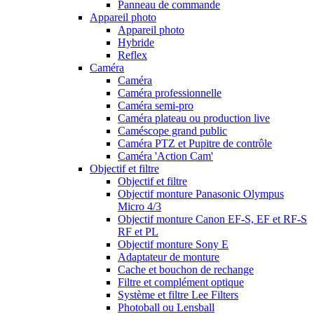
Panneau de commande
Appareil photo
Appareil photo
Hybride
Reflex
Caméra
Caméra
Caméra professionnelle
Caméra semi-pro
Caméra plateau ou production live
Caméscope grand public
Caméra PTZ et Pupitre de contrôle
Caméra 'Action Cam'
Objectif et filtre
Objectif et filtre
Objectif monture Panasonic Olympus
Micro 4/3
Objectif monture Canon EF-S, EF et RF-S
RF et PL
Objectif monture Sony E
Adaptateur de monture
Cache et bouchon de rechange
Filtre et complément optique
Système et filtre Lee Filters
Photoball ou Lensball