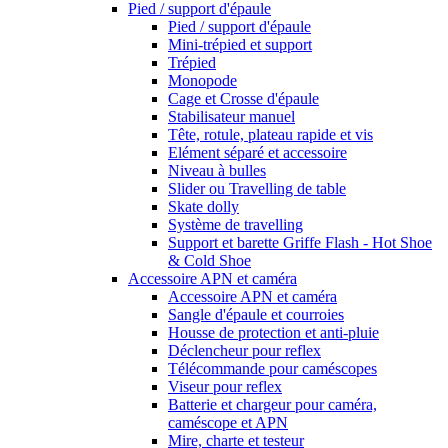
Pied / support d'épaule
Pied / support d'épaule
Mini-trépied et support
Trépied
Monopode
Cage et Crosse d'épaule
Stabilisateur manuel
Tête, rotule, plateau rapide et vis
Elément séparé et accessoire
Niveau à bulles
Slider ou Travelling de table
Skate dolly
Système de travelling
Support et barette Griffe Flash - Hot Shoe
& Cold Shoe
Accessoire APN et caméra
Accessoire APN et caméra
Sangle d'épaule et courroies
Housse de protection et anti-pluie
Déclencheur pour reflex
Télécommande pour caméscopes
Viseur pour reflex
Batterie et chargeur pour caméra,
caméscope et APN
Mire, charte et testeur