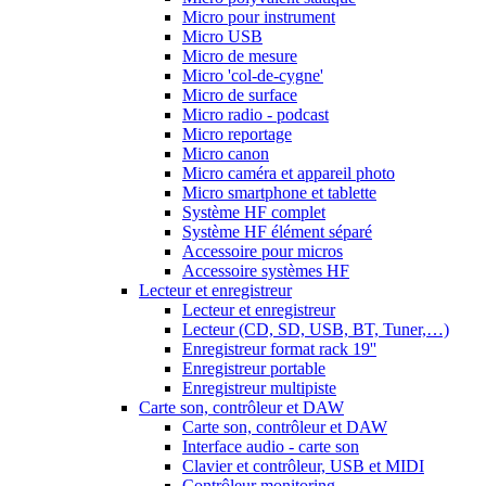
Micro pour instrument
Micro USB
Micro de mesure
Micro 'col-de-cygne'
Micro de surface
Micro radio - podcast
Micro reportage
Micro canon
Micro caméra et appareil photo
Micro smartphone et tablette
Système HF complet
Système HF élément séparé
Accessoire pour micros
Accessoire systèmes HF
Lecteur et enregistreur
Lecteur et enregistreur
Lecteur (CD, SD, USB, BT, Tuner,…)
Enregistreur format rack 19''
Enregistreur portable
Enregistreur multipiste
Carte son, contrôleur et DAW
Carte son, contrôleur et DAW
Interface audio - carte son
Clavier et contrôleur, USB et MIDI
Contrôleur monitoring