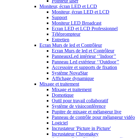
Pointeur laser
Moniteur, écran LED et LCD
Moniteur, écran LED et LCD
Support
Moniteur LED Broadcast
Ecran LED et LCD Professionnel
Téléprompteur
Entretien
Ecran Murs de led et Contrôleur
Ecran Murs de led et Contrôleur
PanneauxLed intérieur ‘’Indoor’’
Panneau Led extérieur ‘’Outdoor’’
Accessoire et supports de fixation
Système NovaStar
Affichage dynamique
Mixage et traitement
Mixage et traitement
Domotique
Outil pour travail collaboratif
Système de visioconférence
Pupitre de mixage et mélangeur live
Panneau de contrôle pour mélangeur vidéo
Logiciel
Incrustateur 'Picture in Picture'
Incrustateur Chromakey