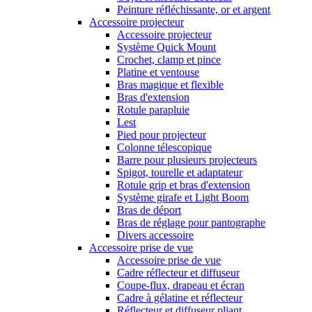
Peinture réfléchissante, or et argent
Accessoire projecteur
Accessoire projecteur
Système Quick Mount
Crochet, clamp et pince
Platine et ventouse
Bras magique et flexible
Bras d'extension
Rotule parapluie
Lest
Pied pour projecteur
Colonne télescopique
Barre pour plusieurs projecteurs
Spigot, tourelle et adaptateur
Rotule grip et bras d'extension
Système girafe et Light Boom
Bras de déport
Bras de réglage pour pantographe
Divers accessoire
Accessoire prise de vue
Accessoire prise de vue
Cadre réflecteur et diffuseur
Coupe-flux, drapeau et écran
Cadre à gélatine et réflecteur
Réflecteur et diffuseur pliant