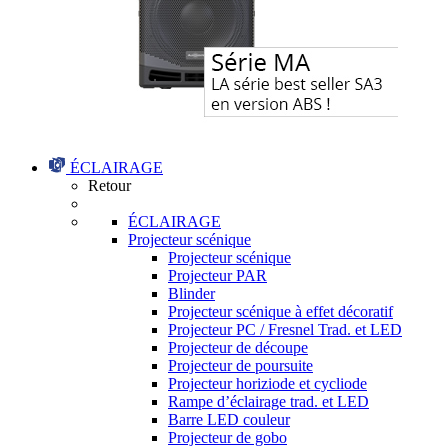
ÉCLAIRAGE
Retour
ÉCLAIRAGE
Projecteur scénique
Projecteur scénique
Projecteur PAR
Blinder
Projecteur scénique à effet décoratif
Projecteur PC / Fresnel Trad. et LED
Projecteur de découpe
Projecteur de poursuite
Projecteur horiziode et cycliode
Rampe d’éclairage trad. et LED
Barre LED couleur
Projecteur de gobo