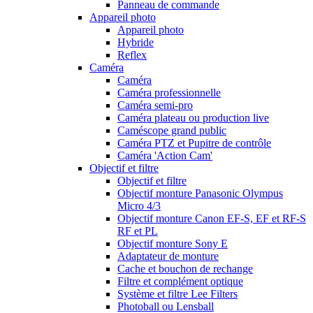
Panneau de commande
Appareil photo
Appareil photo
Hybride
Reflex
Caméra
Caméra
Caméra professionnelle
Caméra semi-pro
Caméra plateau ou production live
Caméscope grand public
Caméra PTZ et Pupitre de contrôle
Caméra 'Action Cam'
Objectif et filtre
Objectif et filtre
Objectif monture Panasonic Olympus
Micro 4/3
Objectif monture Canon EF-S, EF et RF-S
RF et PL
Objectif monture Sony E
Adaptateur de monture
Cache et bouchon de rechange
Filtre et complément optique
Système et filtre Lee Filters
Photoball ou Lensball