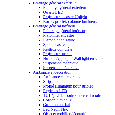
Eclairage général extérieur
Eclairage général extérieur
Quartz LED
Projecteur encastré Uplight
Borne, potelet, colonne lumineuse
Eclairage général intérieur
Eclairage général intérieur
Plafonnier encastré
Plafonnier en saillie
Spot encastré
Réglette complète
Projecteur sur rail
Hublot, Applique, Wall light en saillie
Suspension technique
Suspension décorative
Ambiance et décoration
Ambiance et décoration
Strip à led
Profilé aluminium pour stripled
Réglettes LED
TUB@LED, boîte ambre et Licialed
Cordon lumineux
Guirlande de bal
Led Neon Flex
Objet et mobilier décoratif