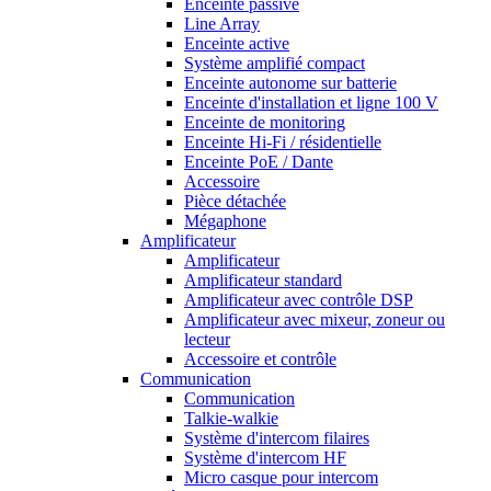
Enceinte passive
Line Array
Enceinte active
Système amplifié compact
Enceinte autonome sur batterie
Enceinte d'installation et ligne 100 V
Enceinte de monitoring
Enceinte Hi-Fi / résidentielle
Enceinte PoE / Dante
Accessoire
Pièce détachée
Mégaphone
Amplificateur
Amplificateur
Amplificateur standard
Amplificateur avec contrôle DSP
Amplificateur avec mixeur, zoneur ou
lecteur
Accessoire et contrôle
Communication
Communication
Talkie-walkie
Système d'intercom filaires
Système d'intercom HF
Micro casque pour intercom