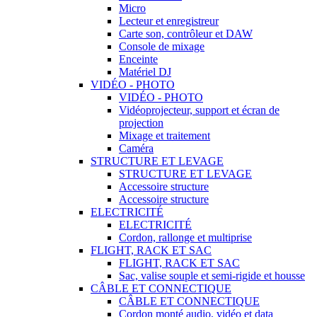
Micro
Lecteur et enregistreur
Carte son, contrôleur et DAW
Console de mixage
Enceinte
Matériel DJ
VIDÉO - PHOTO
VIDÉO - PHOTO
Vidéoprojecteur, support et écran de
projection
Mixage et traitement
Caméra
STRUCTURE ET LEVAGE
STRUCTURE ET LEVAGE
Accessoire structure
Accessoire structure
ELECTRICITÉ
ELECTRICITÉ
Cordon, rallonge et multiprise
FLIGHT, RACK ET SAC
FLIGHT, RACK ET SAC
Sac, valise souple et semi-rigide et housse
CÂBLE ET CONNECTIQUE
CÂBLE ET CONNECTIQUE
Cordon monté audio, vidéo et data