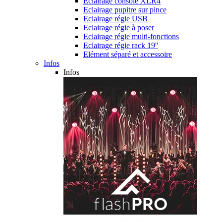
Eclairage console XLR4
Eclairage pupitre sur pince
Eclairage régie USB
Eclairage régie à poser
Eclairage régie multi-fonctions
Eclairage régie rack 19''
Elément séparé et accessoire
Infos
Infos