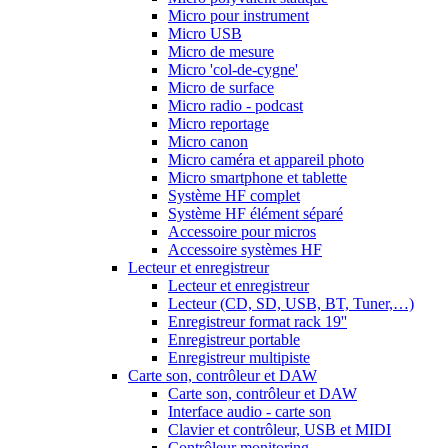
Micro pour instrument
Micro USB
Micro de mesure
Micro 'col-de-cygne'
Micro de surface
Micro radio - podcast
Micro reportage
Micro canon
Micro caméra et appareil photo
Micro smartphone et tablette
Système HF complet
Système HF élément séparé
Accessoire pour micros
Accessoire systèmes HF
Lecteur et enregistreur
Lecteur et enregistreur
Lecteur (CD, SD, USB, BT, Tuner,…)
Enregistreur format rack 19''
Enregistreur portable
Enregistreur multipiste
Carte son, contrôleur et DAW
Carte son, contrôleur et DAW
Interface audio - carte son
Clavier et contrôleur, USB et MIDI
Contrôleur monitoring