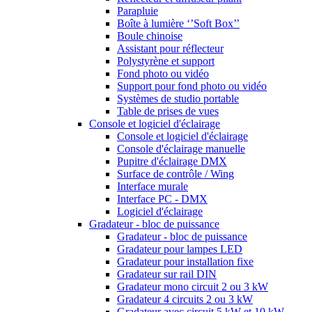
Parapluie
Boîte à lumière ‘’Soft Box’’
Boule chinoise
Assistant pour réflecteur
Polystyrène et support
Fond photo ou vidéo
Support pour fond photo ou vidéo
Systèmes de studio portable
Table de prises de vues
Console et logiciel d'éclairage
Console et logiciel d'éclairage
Console d'éclairage manuelle
Pupitre d'éclairage DMX
Surface de contrôle / Wing
Interface murale
Interface PC - DMX
Logiciel d'éclairage
Gradateur - bloc de puissance
Gradateur - bloc de puissance
Gradateur pour lampes LED
Gradateur pour installation fixe
Gradateur sur rail DIN
Gradateur mono circuit 2 ou 3 kW
Gradateur 4 circuits 2 ou 3 kW
Gradateur avec circuit 5 kW et 10 kW