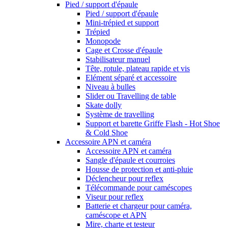
Pied / support d'épaule
Pied / support d'épaule
Mini-trépied et support
Trépied
Monopode
Cage et Crosse d'épaule
Stabilisateur manuel
Tête, rotule, plateau rapide et vis
Elément séparé et accessoire
Niveau à bulles
Slider ou Travelling de table
Skate dolly
Système de travelling
Support et barette Griffe Flash - Hot Shoe
& Cold Shoe
Accessoire APN et caméra
Accessoire APN et caméra
Sangle d'épaule et courroies
Housse de protection et anti-pluie
Déclencheur pour reflex
Télécommande pour caméscopes
Viseur pour reflex
Batterie et chargeur pour caméra,
caméscope et APN
Mire, charte et testeur