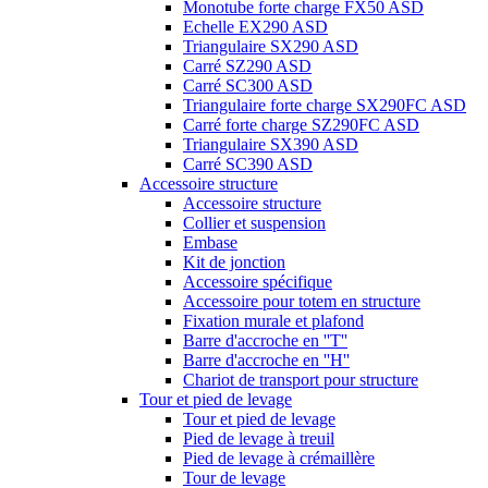
Monotube forte charge FX50 ASD
Echelle EX290 ASD
Triangulaire SX290 ASD
Carré SZ290 ASD
Carré SC300 ASD
Triangulaire forte charge SX290FC ASD
Carré forte charge SZ290FC ASD
Triangulaire SX390 ASD
Carré SC390 ASD
Accessoire structure
Accessoire structure
Collier et suspension
Embase
Kit de jonction
Accessoire spécifique
Accessoire pour totem en structure
Fixation murale et plafond
Barre d'accroche en ''T''
Barre d'accroche en ''H''
Chariot de transport pour structure
Tour et pied de levage
Tour et pied de levage
Pied de levage à treuil
Pied de levage à crémaillère
Tour de levage