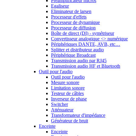
Préamplificateur micros
Egaliseur
Eliminateur de larsen
Processeur d'effets
Processeur de dynamique
Processeur de diffusion
Boîte de direct (DI) - symétriseur
Convertisseur analogique <> numérique
Périphériques DANTE, AVB, etc…
Splitter et distributeur audio
Périphérique Broadcast
Transmission audio par RJ45
Transmission audio HF et Bluetooth
Outil pour l'audio
Outil pour l'audio
Mesure sonore
Limitation sonore
Testeur de câbles
Inverseur de phase
Switcher
Atténuateur
Transformateur d'impédance
Générateur de bruit
Enceinte
Enceinte