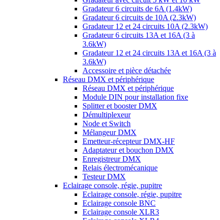
Gradateur 6 circuits de 6A (1.4kW)
Gradateur 6 circuits de 10A (2.3kW)
Gradateur 12 et 24 circuits 10A (2.3kW)
Gradateur 6 circuits 13A et 16A (3 à
3.6kW)
Gradateur 12 et 24 circuits 13A et 16A (3 à
3.6kW)
Accessoire et pièce détachée
Réseau DMX et périphérique
Réseau DMX et périphérique
Module DIN pour installation fixe
Splitter et booster DMX
Démultiplexeur
Node et Switch
Mélangeur DMX
Emetteur-récepteur DMX-HF
Adaptateur et bouchon DMX
Enregistreur DMX
Relais électromécanique
Testeur DMX
Eclairage console, régie, pupitre
Eclairage console, régie, pupitre
Eclairage console BNC
Eclairage console XLR3