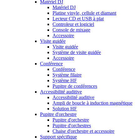
Matériel DJ
Matériel DJ
Platine vinyle, cellule et diamant
Lecteur CD et USB à plat
Controleur et logiciel
Console de mixage
Accessoire
Visite guidée
Visite guidée
Système de visite guidée
Accessoire
Conférence
Conférence
Système filaire
Système HF
Pupitre de conférences
Accessibilité auditive
Accessibilité auditive
Ampli de boucle à induction magnétique
Solution HF
Pupitre d'orchestre
Pupitre d'orchestre
Pupitre d'orchestres
Chaise d'orchestre et accessoire
Support spécifique