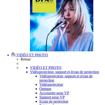
VIDÉO ET PHOTO
Retour
VIDÉO ET PHOTO
Vidéoprojecteur, support et écran de projection
Vidéoprojecteur, support et écran de
projection
Vidéoprojecteur
Optique
Accessoire pour VP
Support pour VP
Ecran de projection