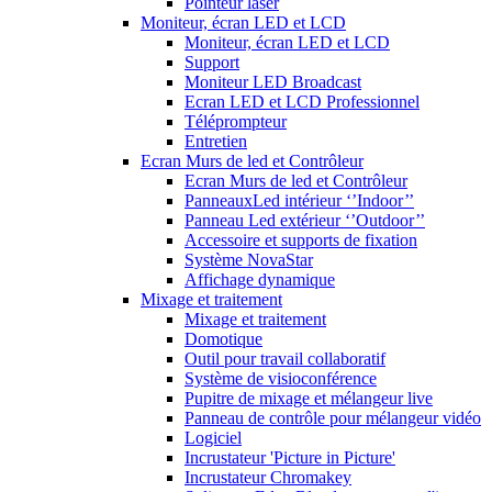
Pointeur laser
Moniteur, écran LED et LCD
Moniteur, écran LED et LCD
Support
Moniteur LED Broadcast
Ecran LED et LCD Professionnel
Téléprompteur
Entretien
Ecran Murs de led et Contrôleur
Ecran Murs de led et Contrôleur
PanneauxLed intérieur ‘’Indoor’’
Panneau Led extérieur ‘’Outdoor’’
Accessoire et supports de fixation
Système NovaStar
Affichage dynamique
Mixage et traitement
Mixage et traitement
Domotique
Outil pour travail collaboratif
Système de visioconférence
Pupitre de mixage et mélangeur live
Panneau de contrôle pour mélangeur vidéo
Logiciel
Incrustateur 'Picture in Picture'
Incrustateur Chromakey