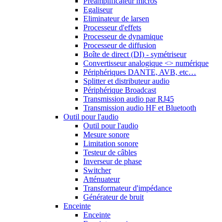
Préamplificateur micros
Egaliseur
Eliminateur de larsen
Processeur d'effets
Processeur de dynamique
Processeur de diffusion
Boîte de direct (DI) - symétriseur
Convertisseur analogique <> numérique
Périphériques DANTE, AVB, etc…
Splitter et distributeur audio
Périphérique Broadcast
Transmission audio par RJ45
Transmission audio HF et Bluetooth
Outil pour l'audio
Outil pour l'audio
Mesure sonore
Limitation sonore
Testeur de câbles
Inverseur de phase
Switcher
Atténuateur
Transformateur d'impédance
Générateur de bruit
Enceinte
Enceinte