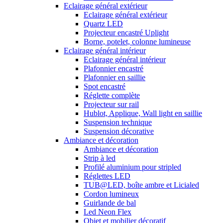
Eclairage général extérieur
Eclairage général extérieur
Quartz LED
Projecteur encastré Uplight
Borne, potelet, colonne lumineuse
Eclairage général intérieur
Eclairage général intérieur
Plafonnier encastré
Plafonnier en saillie
Spot encastré
Réglette complète
Projecteur sur rail
Hublot, Applique, Wall light en saillie
Suspension technique
Suspension décorative
Ambiance et décoration
Ambiance et décoration
Strip à led
Profilé aluminium pour stripled
Réglettes LED
TUB@LED, boîte ambre et Licialed
Cordon lumineux
Guirlande de bal
Led Neon Flex
Objet et mobilier décoratif