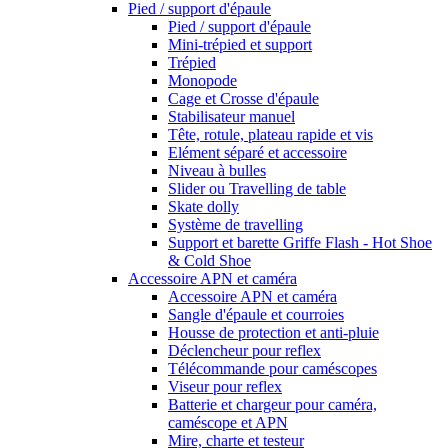
Pied / support d'épaule
Pied / support d'épaule
Mini-trépied et support
Trépied
Monopode
Cage et Crosse d'épaule
Stabilisateur manuel
Tête, rotule, plateau rapide et vis
Elément séparé et accessoire
Niveau à bulles
Slider ou Travelling de table
Skate dolly
Système de travelling
Support et barette Griffe Flash - Hot Shoe
& Cold Shoe
Accessoire APN et caméra
Accessoire APN et caméra
Sangle d'épaule et courroies
Housse de protection et anti-pluie
Déclencheur pour reflex
Télécommande pour caméscopes
Viseur pour reflex
Batterie et chargeur pour caméra,
caméscope et APN
Mire, charte et testeur