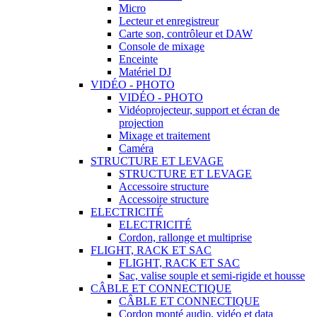
Micro
Lecteur et enregistreur
Carte son, contrôleur et DAW
Console de mixage
Enceinte
Matériel DJ
VIDÉO - PHOTO
VIDÉO - PHOTO
Vidéoprojecteur, support et écran de
projection
Mixage et traitement
Caméra
STRUCTURE ET LEVAGE
STRUCTURE ET LEVAGE
Accessoire structure
Accessoire structure
ELECTRICITÉ
ELECTRICITÉ
Cordon, rallonge et multiprise
FLIGHT, RACK ET SAC
FLIGHT, RACK ET SAC
Sac, valise souple et semi-rigide et housse
CÂBLE ET CONNECTIQUE
CÂBLE ET CONNECTIQUE
Cordon monté audio, vidéo et data