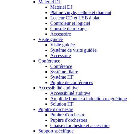
Matériel DJ
Matériel DJ
Platine vinyle, cellule et diamant
Lecteur CD et USB à plat
Controleur et logiciel
Console de mixage
Accessoire
Visite guidée
Visite guidée
Système de visite guidée
Accessoire
Conférence
Conférence
Système filaire
Système HF
Pupitre de conférences
Accessibilité auditive
Accessibilité auditive
Ampli de boucle à induction magnétique
Solution HF
Pupitre d'orchestre
Pupitre d'orchestre
Pupitre d'orchestres
Chaise d'orchestre et accessoire
Support spécifique