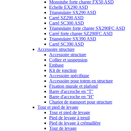
Monotube forte charge FX50 ASD
Echelle EX290 ASD
Triangulaire SX290 ASD
Carré SZ290 ASD
Carré SC300 ASD
Triangulaire forte charge SX290FC ASD
Carré forte charge SZ290FC ASD
Triangulaire SX390 ASD
Carré SC390 ASD
Accessoire structure
Accessoire structure
Collier et suspension
Embase
Kit de jonction
Accessoire spécifique
Accessoire pour totem en structure
Fixation murale et plafond
Barre d'accroche en ''T''
Barre d'accroche en ''H''
Chariot de transport pour structure
Tour et pied de levage
Tour et pied de levage
Pied de levage à treuil
Pied de levage à crémaillère
Tour de levage