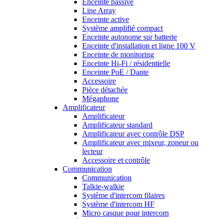
Enceinte passive
Line Array
Enceinte active
Système amplifié compact
Enceinte autonome sur batterie
Enceinte d'installation et ligne 100 V
Enceinte de monitoring
Enceinte Hi-Fi / résidentielle
Enceinte PoE / Dante
Accessoire
Pièce détachée
Mégaphone
Amplificateur
Amplificateur
Amplificateur standard
Amplificateur avec contrôle DSP
Amplificateur avec mixeur, zoneur ou
lecteur
Accessoire et contrôle
Communication
Communication
Talkie-walkie
Système d'intercom filaires
Système d'intercom HF
Micro casque pour intercom