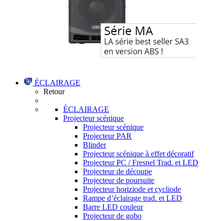
ÉCLAIRAGE
Retour
ÉCLAIRAGE
Projecteur scénique
Projecteur scénique
Projecteur PAR
Blinder
Projecteur scénique à effet décoratif
Projecteur PC / Fresnel Trad. et LED
Projecteur de découpe
Projecteur de poursuite
Projecteur horiziode et cycliode
Rampe d’éclairage trad. et LED
Barre LED couleur
Projecteur de gobo