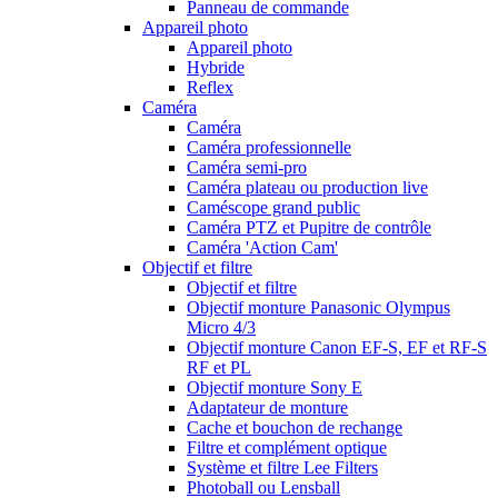
Panneau de commande
Appareil photo
Appareil photo
Hybride
Reflex
Caméra
Caméra
Caméra professionnelle
Caméra semi-pro
Caméra plateau ou production live
Caméscope grand public
Caméra PTZ et Pupitre de contrôle
Caméra 'Action Cam'
Objectif et filtre
Objectif et filtre
Objectif monture Panasonic Olympus
Micro 4/3
Objectif monture Canon EF-S, EF et RF-S
RF et PL
Objectif monture Sony E
Adaptateur de monture
Cache et bouchon de rechange
Filtre et complément optique
Système et filtre Lee Filters
Photoball ou Lensball