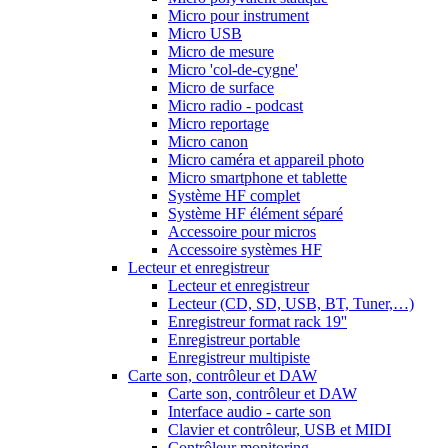
Micro pour instrument
Micro USB
Micro de mesure
Micro 'col-de-cygne'
Micro de surface
Micro radio - podcast
Micro reportage
Micro canon
Micro caméra et appareil photo
Micro smartphone et tablette
Système HF complet
Système HF élément séparé
Accessoire pour micros
Accessoire systèmes HF
Lecteur et enregistreur
Lecteur et enregistreur
Lecteur (CD, SD, USB, BT, Tuner,…)
Enregistreur format rack 19''
Enregistreur portable
Enregistreur multipiste
Carte son, contrôleur et DAW
Carte son, contrôleur et DAW
Interface audio - carte son
Clavier et contrôleur, USB et MIDI
Contrôleur monitoring