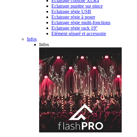
Eclairage console XLR4
Eclairage pupitre sur pince
Eclairage régie USB
Eclairage régie à poser
Eclairage régie multi-fonctions
Eclairage régie rack 19''
Elément séparé et accessoire
Infos
Infos