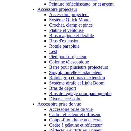
Peinture réfléchissante, or et argent
Accessoire projecteur
Accessoire projecteur
Système Quick Mount
Crochet, clamp et pince
Platine et ventouse
Bras magique et flexible
Bras d'extension
Rotule parapluie
Lest
Pied pour projecteur
Colonne télescopique
Barre pour plusieurs projecteurs
Spigot, tourelle et adaptateur
Rotule grip et bras d'extension
Système girafe et Light Boom
Bras de déport
Bras de réglage pour pantographe
Divers accessoire
Accessoire prise de vue
Accessoire prise de vue
Cadre réflecteur et diffuseur
Coupe-flux, drapeau et écran
Cadre à gélatine et réflecteur
Réflecteur et diffuseur pliant