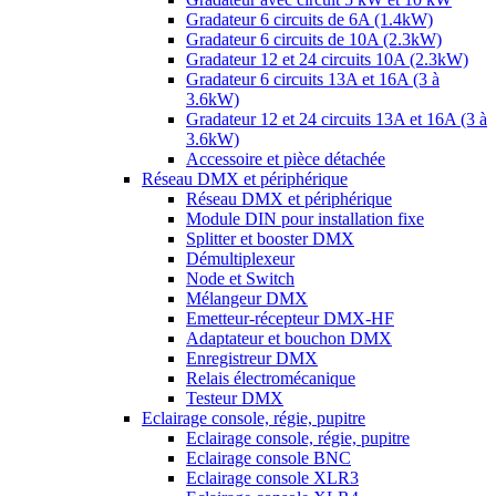
Gradateur 6 circuits de 6A (1.4kW)
Gradateur 6 circuits de 10A (2.3kW)
Gradateur 12 et 24 circuits 10A (2.3kW)
Gradateur 6 circuits 13A et 16A (3 à
3.6kW)
Gradateur 12 et 24 circuits 13A et 16A (3 à
3.6kW)
Accessoire et pièce détachée
Réseau DMX et périphérique
Réseau DMX et périphérique
Module DIN pour installation fixe
Splitter et booster DMX
Démultiplexeur
Node et Switch
Mélangeur DMX
Emetteur-récepteur DMX-HF
Adaptateur et bouchon DMX
Enregistreur DMX
Relais électromécanique
Testeur DMX
Eclairage console, régie, pupitre
Eclairage console, régie, pupitre
Eclairage console BNC
Eclairage console XLR3