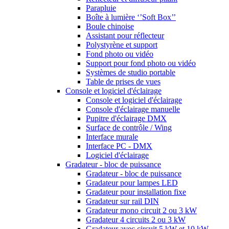
Parapluie
Boîte à lumière ‘’Soft Box’’
Boule chinoise
Assistant pour réflecteur
Polystyrène et support
Fond photo ou vidéo
Support pour fond photo ou vidéo
Systèmes de studio portable
Table de prises de vues
Console et logiciel d'éclairage
Console et logiciel d'éclairage
Console d'éclairage manuelle
Pupitre d'éclairage DMX
Surface de contrôle / Wing
Interface murale
Interface PC - DMX
Logiciel d'éclairage
Gradateur - bloc de puissance
Gradateur - bloc de puissance
Gradateur pour lampes LED
Gradateur pour installation fixe
Gradateur sur rail DIN
Gradateur mono circuit 2 ou 3 kW
Gradateur 4 circuits 2 ou 3 kW
Gradateur avec circuit 5 kW et 10 kW