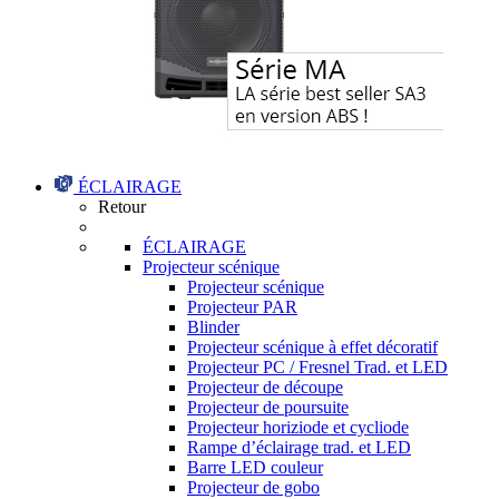
ÉCLAIRAGE
Retour
ÉCLAIRAGE
Projecteur scénique
Projecteur scénique
Projecteur PAR
Blinder
Projecteur scénique à effet décoratif
Projecteur PC / Fresnel Trad. et LED
Projecteur de découpe
Projecteur de poursuite
Projecteur horiziode et cycliode
Rampe d’éclairage trad. et LED
Barre LED couleur
Projecteur de gobo