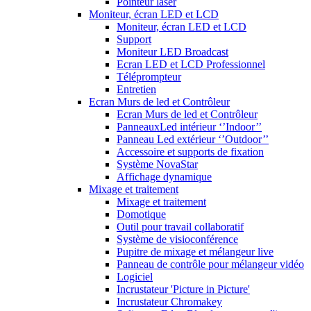
Pointeur laser
Moniteur, écran LED et LCD
Moniteur, écran LED et LCD
Support
Moniteur LED Broadcast
Ecran LED et LCD Professionnel
Téléprompteur
Entretien
Ecran Murs de led et Contrôleur
Ecran Murs de led et Contrôleur
PanneauxLed intérieur ‘’Indoor’’
Panneau Led extérieur ‘’Outdoor’’
Accessoire et supports de fixation
Système NovaStar
Affichage dynamique
Mixage et traitement
Mixage et traitement
Domotique
Outil pour travail collaboratif
Système de visioconférence
Pupitre de mixage et mélangeur live
Panneau de contrôle pour mélangeur vidéo
Logiciel
Incrustateur 'Picture in Picture'
Incrustateur Chromakey