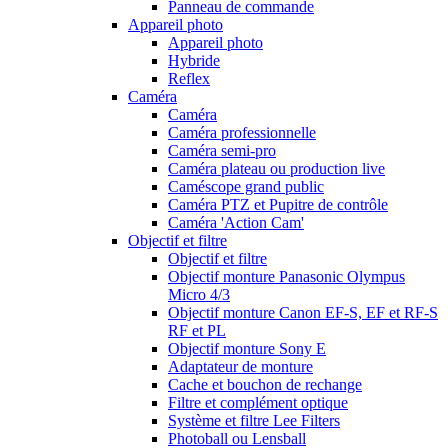
Panneau de commande
Appareil photo
Appareil photo
Hybride
Reflex
Caméra
Caméra
Caméra professionnelle
Caméra semi-pro
Caméra plateau ou production live
Caméscope grand public
Caméra PTZ et Pupitre de contrôle
Caméra 'Action Cam'
Objectif et filtre
Objectif et filtre
Objectif monture Panasonic Olympus
Micro 4/3
Objectif monture Canon EF-S, EF et RF-S
RF et PL
Objectif monture Sony E
Adaptateur de monture
Cache et bouchon de rechange
Filtre et complément optique
Système et filtre Lee Filters
Photoball ou Lensball