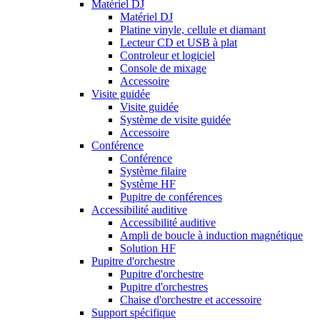
Matériel DJ
Matériel DJ
Platine vinyle, cellule et diamant
Lecteur CD et USB à plat
Controleur et logiciel
Console de mixage
Accessoire
Visite guidée
Visite guidée
Système de visite guidée
Accessoire
Conférence
Conférence
Système filaire
Système HF
Pupitre de conférences
Accessibilité auditive
Accessibilité auditive
Ampli de boucle à induction magnétique
Solution HF
Pupitre d'orchestre
Pupitre d'orchestre
Pupitre d'orchestres
Chaise d'orchestre et accessoire
Support spécifique