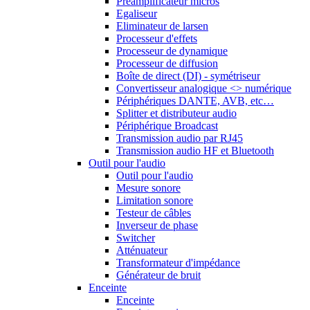
Préamplificateur micros
Egaliseur
Eliminateur de larsen
Processeur d'effets
Processeur de dynamique
Processeur de diffusion
Boîte de direct (DI) - symétriseur
Convertisseur analogique <> numérique
Périphériques DANTE, AVB, etc…
Splitter et distributeur audio
Périphérique Broadcast
Transmission audio par RJ45
Transmission audio HF et Bluetooth
Outil pour l'audio
Outil pour l'audio
Mesure sonore
Limitation sonore
Testeur de câbles
Inverseur de phase
Switcher
Atténuateur
Transformateur d'impédance
Générateur de bruit
Enceinte
Enceinte