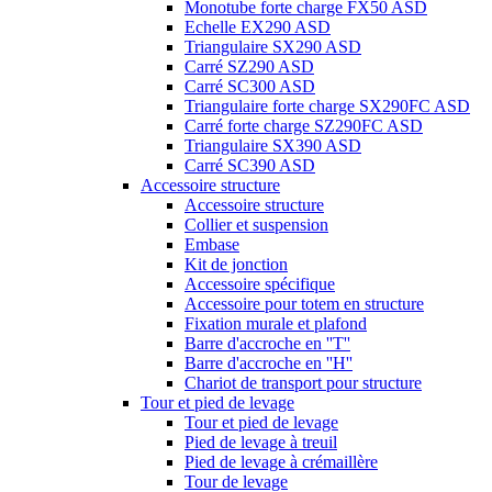
Monotube forte charge FX50 ASD
Echelle EX290 ASD
Triangulaire SX290 ASD
Carré SZ290 ASD
Carré SC300 ASD
Triangulaire forte charge SX290FC ASD
Carré forte charge SZ290FC ASD
Triangulaire SX390 ASD
Carré SC390 ASD
Accessoire structure
Accessoire structure
Collier et suspension
Embase
Kit de jonction
Accessoire spécifique
Accessoire pour totem en structure
Fixation murale et plafond
Barre d'accroche en ''T''
Barre d'accroche en ''H''
Chariot de transport pour structure
Tour et pied de levage
Tour et pied de levage
Pied de levage à treuil
Pied de levage à crémaillère
Tour de levage