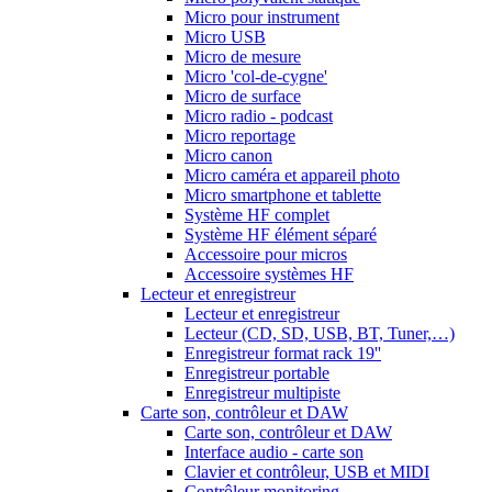
Micro pour instrument
Micro USB
Micro de mesure
Micro 'col-de-cygne'
Micro de surface
Micro radio - podcast
Micro reportage
Micro canon
Micro caméra et appareil photo
Micro smartphone et tablette
Système HF complet
Système HF élément séparé
Accessoire pour micros
Accessoire systèmes HF
Lecteur et enregistreur
Lecteur et enregistreur
Lecteur (CD, SD, USB, BT, Tuner,…)
Enregistreur format rack 19''
Enregistreur portable
Enregistreur multipiste
Carte son, contrôleur et DAW
Carte son, contrôleur et DAW
Interface audio - carte son
Clavier et contrôleur, USB et MIDI
Contrôleur monitoring