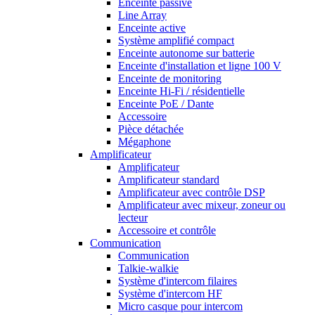
Enceinte passive
Line Array
Enceinte active
Système amplifié compact
Enceinte autonome sur batterie
Enceinte d'installation et ligne 100 V
Enceinte de monitoring
Enceinte Hi-Fi / résidentielle
Enceinte PoE / Dante
Accessoire
Pièce détachée
Mégaphone
Amplificateur
Amplificateur
Amplificateur standard
Amplificateur avec contrôle DSP
Amplificateur avec mixeur, zoneur ou
lecteur
Accessoire et contrôle
Communication
Communication
Talkie-walkie
Système d'intercom filaires
Système d'intercom HF
Micro casque pour intercom