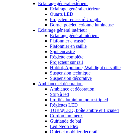
Eclairage général extérieur
Eclairage général extérieur
Quartz LED
Projecteur encastré Uplight
Borne, potelet, colonne lumineuse
Eclairage général intérieur
Eclairage général intérieur
Plafonnier encastré
Plafonnier en saillie
Spot encastré
Réglette complète
Projecteur sur rail
Hublot, Applique, Wall light en saillie
Suspension technique
Suspension décorative
Ambiance et décoration
Ambiance et décoration
Strip à led
Profilé aluminium pour stripled
Réglettes LED
TUB@LED, boîte ambre et Licialed
Cordon lumineux
Guirlande de bal
Led Neon Flex
Objet et mobilier décoratif