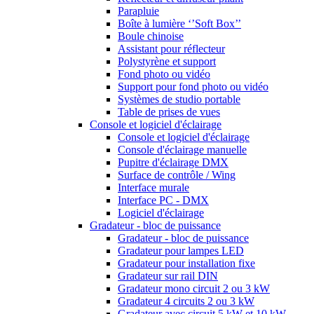
Parapluie
Boîte à lumière ‘’Soft Box’’
Boule chinoise
Assistant pour réflecteur
Polystyrène et support
Fond photo ou vidéo
Support pour fond photo ou vidéo
Systèmes de studio portable
Table de prises de vues
Console et logiciel d'éclairage
Console et logiciel d'éclairage
Console d'éclairage manuelle
Pupitre d'éclairage DMX
Surface de contrôle / Wing
Interface murale
Interface PC - DMX
Logiciel d'éclairage
Gradateur - bloc de puissance
Gradateur - bloc de puissance
Gradateur pour lampes LED
Gradateur pour installation fixe
Gradateur sur rail DIN
Gradateur mono circuit 2 ou 3 kW
Gradateur 4 circuits 2 ou 3 kW
Gradateur avec circuit 5 kW et 10 kW