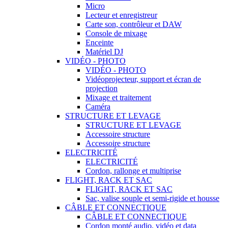
Micro
Lecteur et enregistreur
Carte son, contrôleur et DAW
Console de mixage
Enceinte
Matériel DJ
VIDÉO - PHOTO
VIDÉO - PHOTO
Vidéoprojecteur, support et écran de
projection
Mixage et traitement
Caméra
STRUCTURE ET LEVAGE
STRUCTURE ET LEVAGE
Accessoire structure
Accessoire structure
ELECTRICITÉ
ELECTRICITÉ
Cordon, rallonge et multiprise
FLIGHT, RACK ET SAC
FLIGHT, RACK ET SAC
Sac, valise souple et semi-rigide et housse
CÂBLE ET CONNECTIQUE
CÂBLE ET CONNECTIQUE
Cordon monté audio, vidéo et data