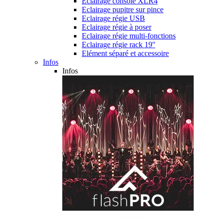
Eclairage console XLR4
Eclairage pupitre sur pince
Eclairage régie USB
Eclairage régie à poser
Eclairage régie multi-fonctions
Eclairage régie rack 19''
Elément séparé et accessoire
Infos
Infos