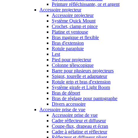
Peinture réfléchissante, or et argent
Accessoire projecteur
Accessoire projecteur
Système Quick Mount
Crochet, clamp et pince
Platine et ventouse
Bras magique et flexible
Bras d'extension
Rotule parapluie
Lest
Pied pour projecteur
Colonne télescopique
Barre pour plusieurs projecteurs
Spigot, tourelle et adaptateur
Rotule grip et bras d'extension
Système girafe et Light Boom
Bras de déport
Bras de réglage pour pantographe
Divers accessoire
Accessoire prise de vue
Accessoire prise de vue
Cadre réflecteur et diffuseur
Coupe-flux, drapeau et écran
Cadre à gélatine et réflecteur
Réflecteur et diffuseur pliant