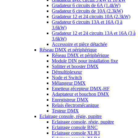
Gradateur 6 circuits de 6A (1.4kW)
Gradateur 6 circuits de 10A (2.3kW)
Gradateur 12 et 24 circuits 10A (2.3kW)
Gradateur 6 circuits 13A et 16A (3 à
3.6kW)
Gradateur 12 et 24 circuits 13A et 16A (3 à
3.6kW)
Accessoire et pièce détachée
Réseau DMX et périphérique
Réseau DMX et périphérique
Module DIN pour installation fixe
Splitter et booster DMX
Démultiplexeur
Node et Switch
Mélangeur DMX
Emetteur-récepteur DMX-HF
Adaptateur et bouchon DMX
Enregistreur DMX
Relais électromécanique
Testeur DMX
Eclairage console, régie, pupitre
Eclairage console, régie, pupitre
Eclairage console BNC
Eclairage console XLR3