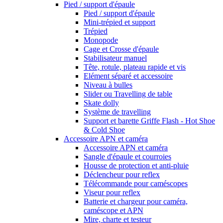
Pied / support d'épaule
Pied / support d'épaule
Mini-trépied et support
Trépied
Monopode
Cage et Crosse d'épaule
Stabilisateur manuel
Tête, rotule, plateau rapide et vis
Elément séparé et accessoire
Niveau à bulles
Slider ou Travelling de table
Skate dolly
Système de travelling
Support et barette Griffe Flash - Hot Shoe
& Cold Shoe
Accessoire APN et caméra
Accessoire APN et caméra
Sangle d'épaule et courroies
Housse de protection et anti-pluie
Déclencheur pour reflex
Télécommande pour caméscopes
Viseur pour reflex
Batterie et chargeur pour caméra,
caméscope et APN
Mire, charte et testeur