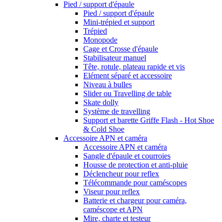
Pied / support d'épaule
Pied / support d'épaule
Mini-trépied et support
Trépied
Monopode
Cage et Crosse d'épaule
Stabilisateur manuel
Tête, rotule, plateau rapide et vis
Elément séparé et accessoire
Niveau à bulles
Slider ou Travelling de table
Skate dolly
Système de travelling
Support et barette Griffe Flash - Hot Shoe
& Cold Shoe
Accessoire APN et caméra
Accessoire APN et caméra
Sangle d'épaule et courroies
Housse de protection et anti-pluie
Déclencheur pour reflex
Télécommande pour caméscopes
Viseur pour reflex
Batterie et chargeur pour caméra,
caméscope et APN
Mire, charte et testeur