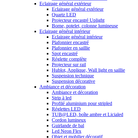
Eclairage général extérieur
Eclairage général extérieur
Quartz LED
Projecteur encastré Uplight
Borne, potelet, colonne lumineuse
Eclairage général intérieur
Eclairage général intérieur
Plafonnier encastré
Plafonnier en saillie
Spot encastré
Réglette complète
Projecteur sur rail
Hublot, Applique, Wall light en saillie
Suspension technique
Suspension décorative
Ambiance et décoration
Ambiance et décoration
Strip à led
Profilé aluminium pour stripled
Réglettes LED
TUB@LED, boîte ambre et Licialed
Cordon lumineux
Guirlande de bal
Led Neon Flex
Objet et mobilier décoratif