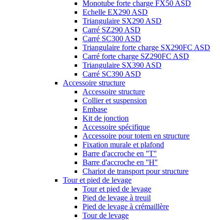
Monotube forte charge FX50 ASD
Echelle EX290 ASD
Triangulaire SX290 ASD
Carré SZ290 ASD
Carré SC300 ASD
Triangulaire forte charge SX290FC ASD
Carré forte charge SZ290FC ASD
Triangulaire SX390 ASD
Carré SC390 ASD
Accessoire structure
Accessoire structure
Collier et suspension
Embase
Kit de jonction
Accessoire spécifique
Accessoire pour totem en structure
Fixation murale et plafond
Barre d'accroche en ''T''
Barre d'accroche en ''H''
Chariot de transport pour structure
Tour et pied de levage
Tour et pied de levage
Pied de levage à treuil
Pied de levage à crémaillère
Tour de levage