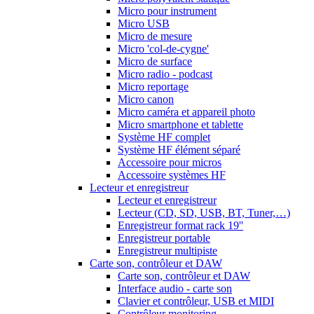
Micro pour instrument
Micro USB
Micro de mesure
Micro 'col-de-cygne'
Micro de surface
Micro radio - podcast
Micro reportage
Micro canon
Micro caméra et appareil photo
Micro smartphone et tablette
Système HF complet
Système HF élément séparé
Accessoire pour micros
Accessoire systèmes HF
Lecteur et enregistreur
Lecteur et enregistreur
Lecteur (CD, SD, USB, BT, Tuner,…)
Enregistreur format rack 19''
Enregistreur portable
Enregistreur multipiste
Carte son, contrôleur et DAW
Carte son, contrôleur et DAW
Interface audio - carte son
Clavier et contrôleur, USB et MIDI
Contrôleur monitoring