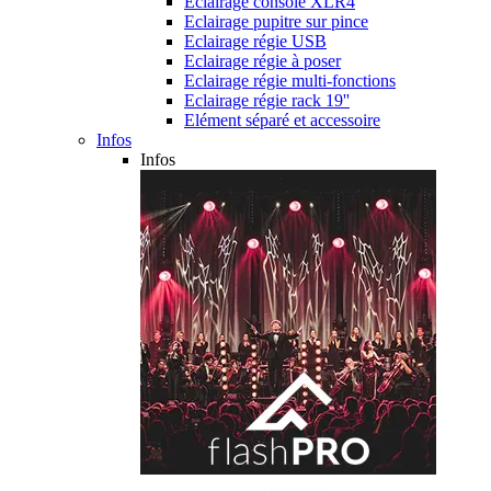
Eclairage console XLR4
Eclairage pupitre sur pince
Eclairage régie USB
Eclairage régie à poser
Eclairage régie multi-fonctions
Eclairage régie rack 19''
Elément séparé et accessoire
Infos
Infos