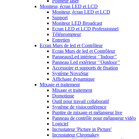
Pointeur laser
Moniteur, écran LED et LCD
Moniteur, écran LED et LCD
Support
Moniteur LED Broadcast
Ecran LED et LCD Professionnel
Téléprompteur
Entretien
Ecran Murs de led et Contrôleur
Ecran Murs de led et Contrôleur
PanneauxLed intérieur ‘’Indoor’’
Panneau Led extérieur ‘’Outdoor’’
Accessoire et supports de fixation
Système NovaStar
Affichage dynamique
Mixage et traitement
Mixage et traitement
Domotique
Outil pour travail collaboratif
Système de visioconférence
Pupitre de mixage et mélangeur live
Panneau de contrôle pour mélangeur vidéo
Logiciel
Incrustateur 'Picture in Picture'
Incrustateur Chromakey