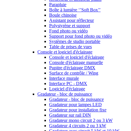
Parapluie
Boîte à lumière ‘’Soft Box’’
Boule chinoise
Assistant pour réflecteur
Polystyrène et support
Fond photo ou vidéo
Support pour fond photo ou vidéo
Systèmes de studio portable
Table de prises de vues
Console et logiciel d'éclairage
Console et logiciel d'éclairage
Console d'éclairage manuelle
Pupitre d'éclairage DMX
Surface de contrôle / Wing
Interface murale
Interface PC - DMX
Logiciel d'éclairage
Gradateur - bloc de puissance
Gradateur - bloc de puissance
Gradateur pour lampes LED
Gradateur pour installation fixe
Gradateur sur rail DIN
Gradateur mono circuit 2 ou 3 kW
Gradateur 4 circuits 2 ou 3 kW
Gradateur avec circuit 5 kW et 10 kW