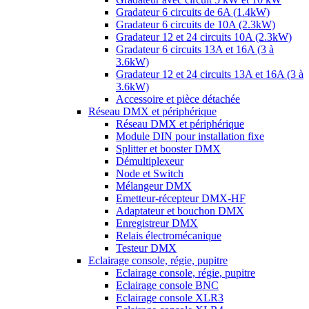
Gradateur 6 circuits de 6A (1.4kW)
Gradateur 6 circuits de 10A (2.3kW)
Gradateur 12 et 24 circuits 10A (2.3kW)
Gradateur 6 circuits 13A et 16A (3 à
3.6kW)
Gradateur 12 et 24 circuits 13A et 16A (3 à
3.6kW)
Accessoire et pièce détachée
Réseau DMX et périphérique
Réseau DMX et périphérique
Module DIN pour installation fixe
Splitter et booster DMX
Démultiplexeur
Node et Switch
Mélangeur DMX
Emetteur-récepteur DMX-HF
Adaptateur et bouchon DMX
Enregistreur DMX
Relais électromécanique
Testeur DMX
Eclairage console, régie, pupitre
Eclairage console, régie, pupitre
Eclairage console BNC
Eclairage console XLR3