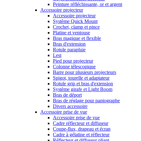
Peinture réfléchissante, or et argent
Accessoire projecteur
Accessoire projecteur
Système Quick Mount
Crochet, clamp et pince
Platine et ventouse
Bras magique et flexible
Bras d'extension
Rotule parapluie
Lest
Pied pour projecteur
Colonne télescopique
Barre pour plusieurs projecteurs
Spigot, tourelle et adaptateur
Rotule grip et bras d'extension
Système girafe et Light Boom
Bras de déport
Bras de réglage pour pantographe
Divers accessoire
Accessoire prise de vue
Accessoire prise de vue
Cadre réflecteur et diffuseur
Coupe-flux, drapeau et écran
Cadre à gélatine et réflecteur
Réflecteur et diffuseur pliant