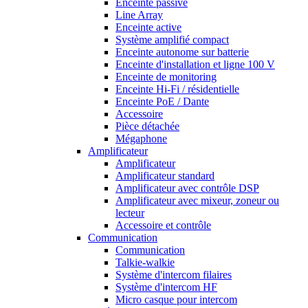
Enceinte passive
Line Array
Enceinte active
Système amplifié compact
Enceinte autonome sur batterie
Enceinte d'installation et ligne 100 V
Enceinte de monitoring
Enceinte Hi-Fi / résidentielle
Enceinte PoE / Dante
Accessoire
Pièce détachée
Mégaphone
Amplificateur
Amplificateur
Amplificateur standard
Amplificateur avec contrôle DSP
Amplificateur avec mixeur, zoneur ou
lecteur
Accessoire et contrôle
Communication
Communication
Talkie-walkie
Système d'intercom filaires
Système d'intercom HF
Micro casque pour intercom