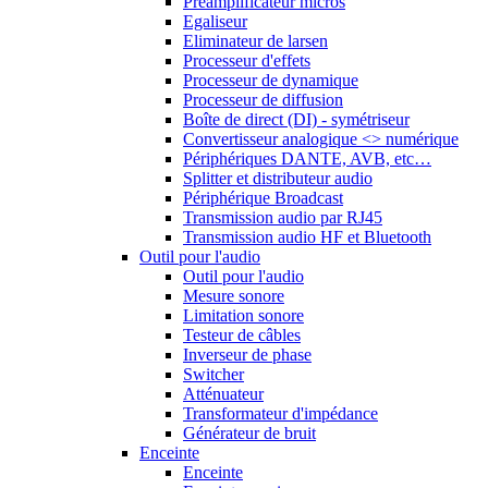
Préamplificateur micros
Egaliseur
Eliminateur de larsen
Processeur d'effets
Processeur de dynamique
Processeur de diffusion
Boîte de direct (DI) - symétriseur
Convertisseur analogique <> numérique
Périphériques DANTE, AVB, etc…
Splitter et distributeur audio
Périphérique Broadcast
Transmission audio par RJ45
Transmission audio HF et Bluetooth
Outil pour l'audio
Outil pour l'audio
Mesure sonore
Limitation sonore
Testeur de câbles
Inverseur de phase
Switcher
Atténuateur
Transformateur d'impédance
Générateur de bruit
Enceinte
Enceinte