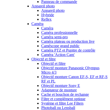
Panneau de commande
Appareil photo
Appareil photo
Hybride
Reflex
Caméra
Caméra
Caméra professionnelle
Caméra semi-pro
Caméra plateau ou production live
Caméscope grand public
Caméra PTZ et Pupitre de contrôle
Caméra 'Action Cam'
Objectif et filtre
Objectif et filtre
Objectif monture Panasonic Olympus
Micro 4/3
Objectif monture Canon EF-S, EF et RF-S
RF et PL
Objectif monture Sony E
Adaptateur de monture
Cache et bouchon de rechange
Filtre et complément optique
Système et filtre Lee Filters
Photoball ou Lensball