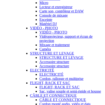
Micro
Lecteur et enregistreur
Carte son, contrôleur et DAW
Console de mixage
Enceinte
Matériel DJ
VIDÉO - PHOTO
VIDÉO - PHOTO
Vidéoprojecteur, support et écran de
projection
Mixage et traitement
Caméra
STRUCTURE ET LEVAGE
STRUCTURE ET LEVAGE
Accessoire structure
Accessoire structure
ELECTRICITÉ
ELECTRICITÉ
Cordon, rallonge et multiprise
FLIGHT, RACK ET SAC
FLIGHT, RACK ET SAC
Sac, valise souple et semi-rigide et housse
CÂBLE ET CONNECTIQUE
CÂBLE ET CONNECTIQUE
Cordon monté audio, vidéo et data