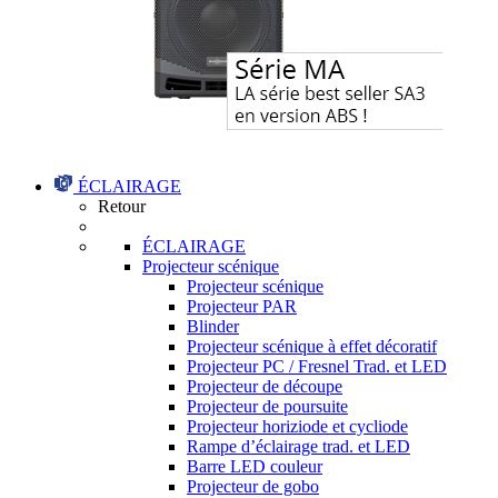
ÉCLAIRAGE
Retour
ÉCLAIRAGE
Projecteur scénique
Projecteur scénique
Projecteur PAR
Blinder
Projecteur scénique à effet décoratif
Projecteur PC / Fresnel Trad. et LED
Projecteur de découpe
Projecteur de poursuite
Projecteur horiziode et cycliode
Rampe d’éclairage trad. et LED
Barre LED couleur
Projecteur de gobo