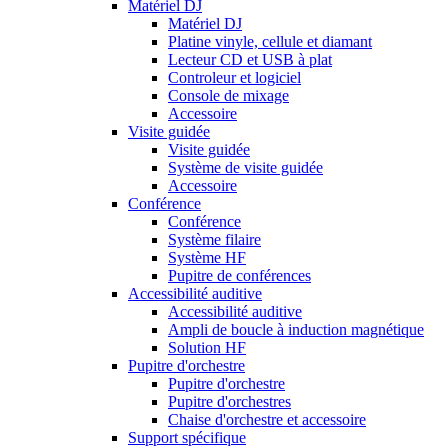
Matériel DJ
Matériel DJ
Platine vinyle, cellule et diamant
Lecteur CD et USB à plat
Controleur et logiciel
Console de mixage
Accessoire
Visite guidée
Visite guidée
Système de visite guidée
Accessoire
Conférence
Conférence
Système filaire
Système HF
Pupitre de conférences
Accessibilité auditive
Accessibilité auditive
Ampli de boucle à induction magnétique
Solution HF
Pupitre d'orchestre
Pupitre d'orchestre
Pupitre d'orchestres
Chaise d'orchestre et accessoire
Support spécifique