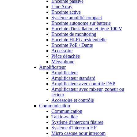
Enceinte passive
Line Array
Enceinte active
Système amplifié compact
Enceinte autonome sur batterie
Enceinte d'installation et ligne 100 V
Enceinte de monitoring
Enceinte Hi-Fi / résidentielle
Enceinte PoE / Dante
Accessoire
Pièce détachée
Mégaphone
Amplificateur
Amplificateur
Amplificateur standard
Amplificateur avec contrôle DSP
Amplificateur avec mixeur, zoneur ou
lecteur
Accessoire et contrôle
Communication
Communication
Talkie-walkie
Système d'intercom filaires
Système d'intercom HF
Micro casque pour intercom