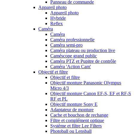
Panneau de commande
Appareil photo
Appareil photo
Hybride
Reflex
Caméra
Caméra
Caméra professionnelle
Caméra semi-pro
Caméra plateau ou production live
Caméscope grand public
Caméra PTZ et Pupitre de contrôle
Caméra 'Action Cam'
Objectif et filtre
Objectif et filtre
Objectif monture Panasonic Olympus
Micro 4/3
Objectif monture Canon EF-S, EF et RF-S
RF et PL
Objectif monture Sony E
Adaptateur de monture
Cache et bouchon de rechange
Filtre et complément optique
Système et filtre Lee Filters
Photoball ou Lensball