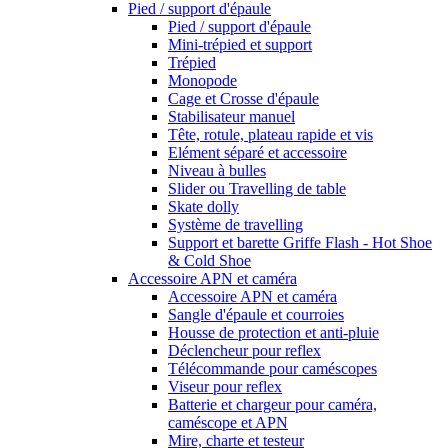
Pied / support d'épaule
Pied / support d'épaule
Mini-trépied et support
Trépied
Monopode
Cage et Crosse d'épaule
Stabilisateur manuel
Tête, rotule, plateau rapide et vis
Elément séparé et accessoire
Niveau à bulles
Slider ou Travelling de table
Skate dolly
Système de travelling
Support et barette Griffe Flash - Hot Shoe
& Cold Shoe
Accessoire APN et caméra
Accessoire APN et caméra
Sangle d'épaule et courroies
Housse de protection et anti-pluie
Déclencheur pour reflex
Télécommande pour caméscopes
Viseur pour reflex
Batterie et chargeur pour caméra,
caméscope et APN
Mire, charte et testeur