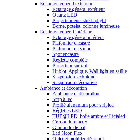
Eclairage général extérieur
Eclairage général extérieur
Quartz LED
Projecteur encastré Uplight
Borne, potelet, colonne lumineuse
Eclairage général intérieur
Eclairage général intérieur
Plafonnier encastré
Plafonnier en saillie
Spot encastré
Réglette complète
Projecteur sur rail
Hublot, Applique, Wall light en saillie
Suspension technique
Suspension décorative
Ambiance et décoration
Ambiance et décoration
Strip à led
Profilé aluminium pour stripled
Réglettes LED
TUB@LED, boîte ambre et Licialed
Cordon lumineux
Guirlande de bal
Led Neon Flex
Objet et mobilier décoratif