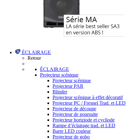
ÉCLAIRAGE
Retour
ÉCLAIRAGE
Projecteur scénique
Projecteur scénique
Projecteur PAR
Blinder
Projecteur scénique à effet décoratif
Projecteur PC / Fresnel Trad. et LED
Projecteur de découpe
Projecteur de poursuite
Projecteur horiziode et cycliode
Rampe d’éclairage trad. et LED
Barre LED couleur
Projecteur de gobo