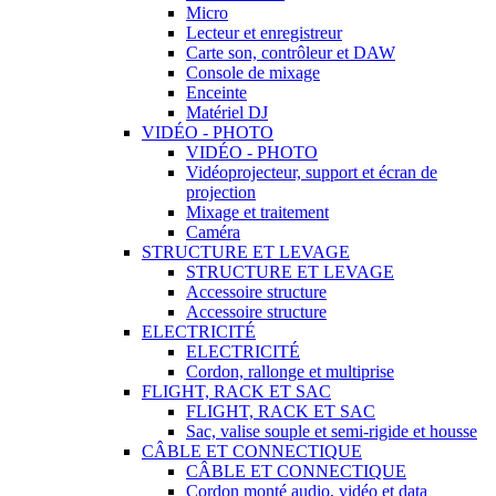
Micro
Lecteur et enregistreur
Carte son, contrôleur et DAW
Console de mixage
Enceinte
Matériel DJ
VIDÉO - PHOTO
VIDÉO - PHOTO
Vidéoprojecteur, support et écran de
projection
Mixage et traitement
Caméra
STRUCTURE ET LEVAGE
STRUCTURE ET LEVAGE
Accessoire structure
Accessoire structure
ELECTRICITÉ
ELECTRICITÉ
Cordon, rallonge et multiprise
FLIGHT, RACK ET SAC
FLIGHT, RACK ET SAC
Sac, valise souple et semi-rigide et housse
CÂBLE ET CONNECTIQUE
CÂBLE ET CONNECTIQUE
Cordon monté audio, vidéo et data