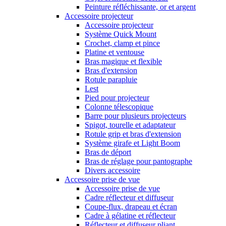
Peinture réfléchissante, or et argent
Accessoire projecteur
Accessoire projecteur
Système Quick Mount
Crochet, clamp et pince
Platine et ventouse
Bras magique et flexible
Bras d'extension
Rotule parapluie
Lest
Pied pour projecteur
Colonne télescopique
Barre pour plusieurs projecteurs
Spigot, tourelle et adaptateur
Rotule grip et bras d'extension
Système girafe et Light Boom
Bras de déport
Bras de réglage pour pantographe
Divers accessoire
Accessoire prise de vue
Accessoire prise de vue
Cadre réflecteur et diffuseur
Coupe-flux, drapeau et écran
Cadre à gélatine et réflecteur
Réflecteur et diffuseur pliant