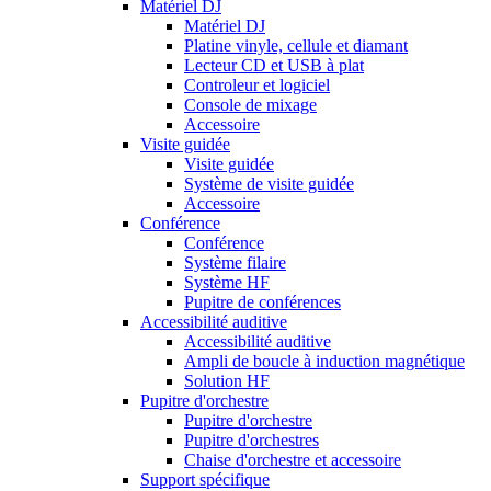
Matériel DJ
Matériel DJ
Platine vinyle, cellule et diamant
Lecteur CD et USB à plat
Controleur et logiciel
Console de mixage
Accessoire
Visite guidée
Visite guidée
Système de visite guidée
Accessoire
Conférence
Conférence
Système filaire
Système HF
Pupitre de conférences
Accessibilité auditive
Accessibilité auditive
Ampli de boucle à induction magnétique
Solution HF
Pupitre d'orchestre
Pupitre d'orchestre
Pupitre d'orchestres
Chaise d'orchestre et accessoire
Support spécifique