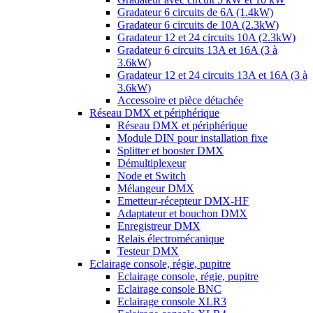
Gradateur 6 circuits de 6A (1.4kW)
Gradateur 6 circuits de 10A (2.3kW)
Gradateur 12 et 24 circuits 10A (2.3kW)
Gradateur 6 circuits 13A et 16A (3 à
3.6kW)
Gradateur 12 et 24 circuits 13A et 16A (3 à
3.6kW)
Accessoire et pièce détachée
Réseau DMX et périphérique
Réseau DMX et périphérique
Module DIN pour installation fixe
Splitter et booster DMX
Démultiplexeur
Node et Switch
Mélangeur DMX
Emetteur-récepteur DMX-HF
Adaptateur et bouchon DMX
Enregistreur DMX
Relais électromécanique
Testeur DMX
Eclairage console, régie, pupitre
Eclairage console, régie, pupitre
Eclairage console BNC
Eclairage console XLR3