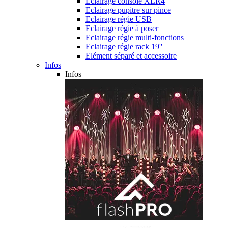
Eclairage console XLR4
Eclairage pupitre sur pince
Eclairage régie USB
Eclairage régie à poser
Eclairage régie multi-fonctions
Eclairage régie rack 19''
Elément séparé et accessoire
Infos
Infos