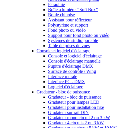
Parapluie
Boîte à lumière ‘’Soft Box’’
Boule chinoise
Assistant pour réflecteur
Polystyrène et support
Fond photo ou vidéo
Support pour fond photo ou vidéo
Systèmes de studio portable
Table de prises de vues
Console et logiciel d'éclairage
Console et logiciel d'éclairage
Console d'éclairage manuelle
Pupitre d'éclairage DMX
Surface de contrôle / Wing
Interface murale
Interface PC - DMX
Logiciel d'éclairage
Gradateur - bloc de puissance
Gradateur - bloc de puissance
Gradateur pour lampes LED
Gradateur pour installation fixe
Gradateur sur rail DIN
Gradateur mono circuit 2 ou 3 kW
Gradateur 4 circuits 2 ou 3 kW
Gradateur avec circuit 5 kW et 10 kW