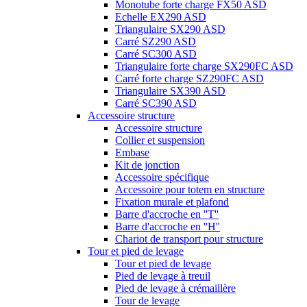
Monotube forte charge FX50 ASD
Echelle EX290 ASD
Triangulaire SX290 ASD
Carré SZ290 ASD
Carré SC300 ASD
Triangulaire forte charge SX290FC ASD
Carré forte charge SZ290FC ASD
Triangulaire SX390 ASD
Carré SC390 ASD
Accessoire structure
Accessoire structure
Collier et suspension
Embase
Kit de jonction
Accessoire spécifique
Accessoire pour totem en structure
Fixation murale et plafond
Barre d'accroche en ''T''
Barre d'accroche en ''H''
Chariot de transport pour structure
Tour et pied de levage
Tour et pied de levage
Pied de levage à treuil
Pied de levage à crémaillère
Tour de levage