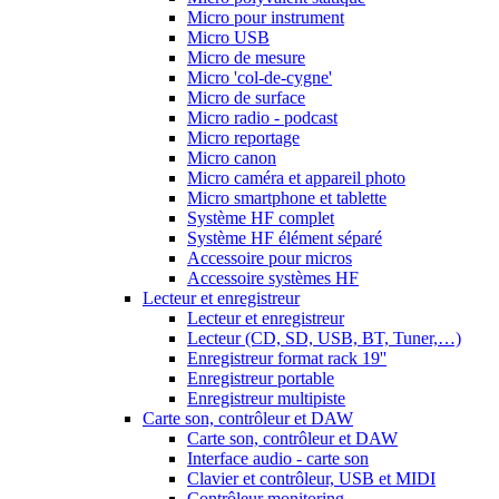
Micro pour instrument
Micro USB
Micro de mesure
Micro 'col-de-cygne'
Micro de surface
Micro radio - podcast
Micro reportage
Micro canon
Micro caméra et appareil photo
Micro smartphone et tablette
Système HF complet
Système HF élément séparé
Accessoire pour micros
Accessoire systèmes HF
Lecteur et enregistreur
Lecteur et enregistreur
Lecteur (CD, SD, USB, BT, Tuner,…)
Enregistreur format rack 19''
Enregistreur portable
Enregistreur multipiste
Carte son, contrôleur et DAW
Carte son, contrôleur et DAW
Interface audio - carte son
Clavier et contrôleur, USB et MIDI
Contrôleur monitoring