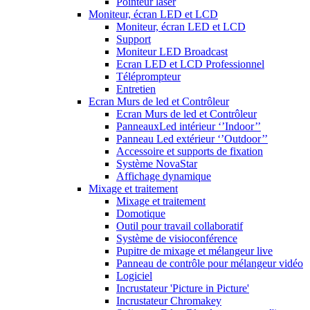
Pointeur laser
Moniteur, écran LED et LCD
Moniteur, écran LED et LCD
Support
Moniteur LED Broadcast
Ecran LED et LCD Professionnel
Téléprompteur
Entretien
Ecran Murs de led et Contrôleur
Ecran Murs de led et Contrôleur
PanneauxLed intérieur ‘’Indoor’’
Panneau Led extérieur ‘’Outdoor’’
Accessoire et supports de fixation
Système NovaStar
Affichage dynamique
Mixage et traitement
Mixage et traitement
Domotique
Outil pour travail collaboratif
Système de visioconférence
Pupitre de mixage et mélangeur live
Panneau de contrôle pour mélangeur vidéo
Logiciel
Incrustateur 'Picture in Picture'
Incrustateur Chromakey