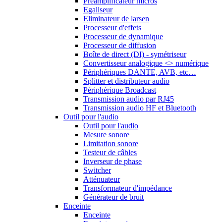
Préamplificateur micros
Egaliseur
Eliminateur de larsen
Processeur d'effets
Processeur de dynamique
Processeur de diffusion
Boîte de direct (DI) - symétriseur
Convertisseur analogique <> numérique
Périphériques DANTE, AVB, etc…
Splitter et distributeur audio
Périphérique Broadcast
Transmission audio par RJ45
Transmission audio HF et Bluetooth
Outil pour l'audio
Outil pour l'audio
Mesure sonore
Limitation sonore
Testeur de câbles
Inverseur de phase
Switcher
Atténuateur
Transformateur d'impédance
Générateur de bruit
Enceinte
Enceinte