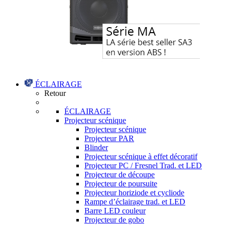
ÉCLAIRAGE
Retour
ÉCLAIRAGE
Projecteur scénique
Projecteur scénique
Projecteur PAR
Blinder
Projecteur scénique à effet décoratif
Projecteur PC / Fresnel Trad. et LED
Projecteur de découpe
Projecteur de poursuite
Projecteur horiziode et cycliode
Rampe d’éclairage trad. et LED
Barre LED couleur
Projecteur de gobo