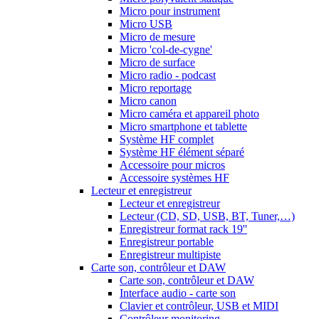
Micro pour instrument
Micro USB
Micro de mesure
Micro 'col-de-cygne'
Micro de surface
Micro radio - podcast
Micro reportage
Micro canon
Micro caméra et appareil photo
Micro smartphone et tablette
Système HF complet
Système HF élément séparé
Accessoire pour micros
Accessoire systèmes HF
Lecteur et enregistreur
Lecteur et enregistreur
Lecteur (CD, SD, USB, BT, Tuner,…)
Enregistreur format rack 19''
Enregistreur portable
Enregistreur multipiste
Carte son, contrôleur et DAW
Carte son, contrôleur et DAW
Interface audio - carte son
Clavier et contrôleur, USB et MIDI
Contrôleur monitoring