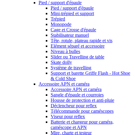
Pied / support d'épaule
Pied / support d'épaule
Mini-trépied et support
Trépied
Monopode
Cage et Crosse d'épaule
Stabilisateur manuel
Tête, rotule, plateau rapide et vis
Elément séparé et accessoire
Niveau à bulles
Slider ou Travelling de table
Skate dolly
Système de travelling
Support et barette Griffe Flash - Hot Shoe
& Cold Shoe
Accessoire APN et caméra
Accessoire APN et caméra
Sangle d'épaule et courroies
Housse de protection et anti-pluie
Déclencheur pour reflex
Télécommande pour caméscopes
Viseur pour reflex
Batterie et chargeur pour caméra,
caméscope et APN
Mire, charte et testeur