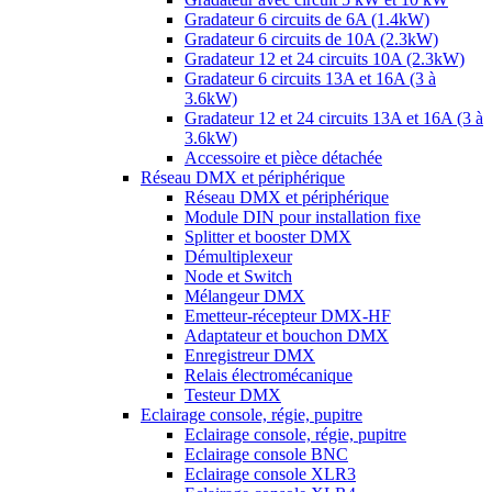
Gradateur 6 circuits de 6A (1.4kW)
Gradateur 6 circuits de 10A (2.3kW)
Gradateur 12 et 24 circuits 10A (2.3kW)
Gradateur 6 circuits 13A et 16A (3 à
3.6kW)
Gradateur 12 et 24 circuits 13A et 16A (3 à
3.6kW)
Accessoire et pièce détachée
Réseau DMX et périphérique
Réseau DMX et périphérique
Module DIN pour installation fixe
Splitter et booster DMX
Démultiplexeur
Node et Switch
Mélangeur DMX
Emetteur-récepteur DMX-HF
Adaptateur et bouchon DMX
Enregistreur DMX
Relais électromécanique
Testeur DMX
Eclairage console, régie, pupitre
Eclairage console, régie, pupitre
Eclairage console BNC
Eclairage console XLR3