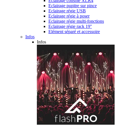
Eclairage console XLR4
Eclairage pupitre sur pince
Eclairage régie USB
Eclairage régie à poser
Eclairage régie multi-fonctions
Eclairage régie rack 19''
Elément séparé et accessoire
Infos
Infos