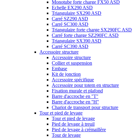
Monotube forte charge FX50 ASD
Echelle EX290 ASD
Triangulaire SX290 ASD
Carré SZ290 ASD
Carré SC300 ASD
Triangulaire forte charge SX290FC ASD
Carré forte charge SZ290FC ASD
Triangulaire SX390 ASD
Carré SC390 ASD
Accessoire structure
Accessoire structure
Collier et suspension
Embase
Kit de jonction
Accessoire spécifique
Accessoire pour totem en structure
Fixation murale et plafond
Barre d'accroche en ''T''
Barre d'accroche en ''H''
Chariot de transport pour structure
Tour et pied de levage
Tour et pied de levage
Pied de levage à treuil
Pied de levage à crémaillère
Tour de levage