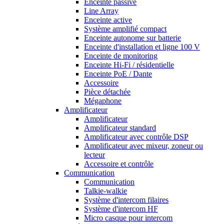
Enceinte passive
Line Array
Enceinte active
Système amplifié compact
Enceinte autonome sur batterie
Enceinte d'installation et ligne 100 V
Enceinte de monitoring
Enceinte Hi-Fi / résidentielle
Enceinte PoE / Dante
Accessoire
Pièce détachée
Mégaphone
Amplificateur
Amplificateur
Amplificateur standard
Amplificateur avec contrôle DSP
Amplificateur avec mixeur, zoneur ou
lecteur
Accessoire et contrôle
Communication
Communication
Talkie-walkie
Système d'intercom filaires
Système d'intercom HF
Micro casque pour intercom