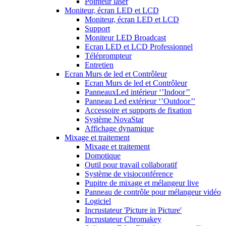
Pointeur laser
Moniteur, écran LED et LCD
Moniteur, écran LED et LCD
Support
Moniteur LED Broadcast
Ecran LED et LCD Professionnel
Téléprompteur
Entretien
Ecran Murs de led et Contrôleur
Ecran Murs de led et Contrôleur
PanneauxLed intérieur ‘’Indoor’’
Panneau Led extérieur ‘’Outdoor’’
Accessoire et supports de fixation
Système NovaStar
Affichage dynamique
Mixage et traitement
Mixage et traitement
Domotique
Outil pour travail collaboratif
Système de visioconférence
Pupitre de mixage et mélangeur live
Panneau de contrôle pour mélangeur vidéo
Logiciel
Incrustateur 'Picture in Picture'
Incrustateur Chromakey