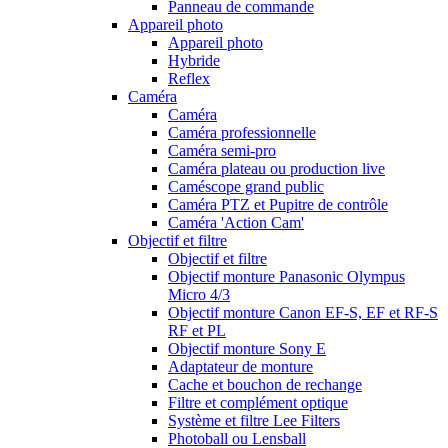
Panneau de commande
Appareil photo
Appareil photo
Hybride
Reflex
Caméra
Caméra
Caméra professionnelle
Caméra semi-pro
Caméra plateau ou production live
Caméscope grand public
Caméra PTZ et Pupitre de contrôle
Caméra 'Action Cam'
Objectif et filtre
Objectif et filtre
Objectif monture Panasonic Olympus
Micro 4/3
Objectif monture Canon EF-S, EF et RF-S
RF et PL
Objectif monture Sony E
Adaptateur de monture
Cache et bouchon de rechange
Filtre et complément optique
Système et filtre Lee Filters
Photoball ou Lensball