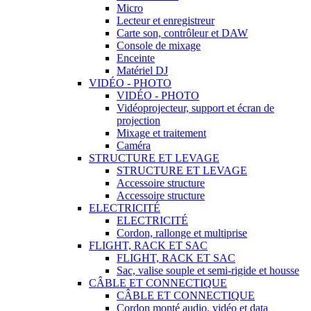
Micro
Lecteur et enregistreur
Carte son, contrôleur et DAW
Console de mixage
Enceinte
Matériel DJ
VIDÉO - PHOTO
VIDÉO - PHOTO
Vidéoprojecteur, support et écran de
projection
Mixage et traitement
Caméra
STRUCTURE ET LEVAGE
STRUCTURE ET LEVAGE
Accessoire structure
Accessoire structure
ELECTRICITÉ
ELECTRICITÉ
Cordon, rallonge et multiprise
FLIGHT, RACK ET SAC
FLIGHT, RACK ET SAC
Sac, valise souple et semi-rigide et housse
CÂBLE ET CONNECTIQUE
CÂBLE ET CONNECTIQUE
Cordon monté audio, vidéo et data