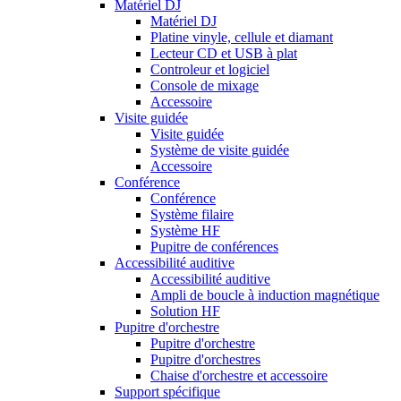
Matériel DJ
Matériel DJ
Platine vinyle, cellule et diamant
Lecteur CD et USB à plat
Controleur et logiciel
Console de mixage
Accessoire
Visite guidée
Visite guidée
Système de visite guidée
Accessoire
Conférence
Conférence
Système filaire
Système HF
Pupitre de conférences
Accessibilité auditive
Accessibilité auditive
Ampli de boucle à induction magnétique
Solution HF
Pupitre d'orchestre
Pupitre d'orchestre
Pupitre d'orchestres
Chaise d'orchestre et accessoire
Support spécifique