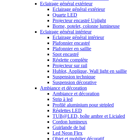
Eclairage général extérieur
Eclairage général extérieur
Quartz LED
Projecteur encastré Uplight
Borne, potelet, colonne lumineuse
Eclairage général intérieur
Eclairage général intérieur
Plafonnier encastré
Plafonnier en saillie
Spot encastré
Réglette complète
Projecteur sur rail
Hublot, Applique, Wall light en saillie
Suspension technique
Suspension décorative
Ambiance et décoration
Ambiance et décoration
Strip à led
Profilé aluminium pour stripled
Réglettes LED
TUB@LED, boîte ambre et Licialed
Cordon lumineux
Guirlande de bal
Led Neon Flex
Objet et mobilier décoratif