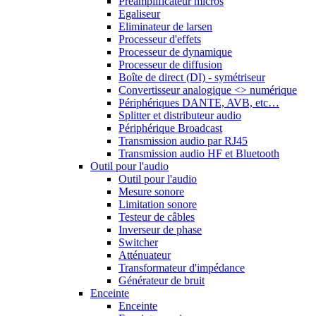
Préamplificateur micros
Egaliseur
Eliminateur de larsen
Processeur d'effets
Processeur de dynamique
Processeur de diffusion
Boîte de direct (DI) - symétriseur
Convertisseur analogique <> numérique
Périphériques DANTE, AVB, etc…
Splitter et distributeur audio
Périphérique Broadcast
Transmission audio par RJ45
Transmission audio HF et Bluetooth
Outil pour l'audio
Outil pour l'audio
Mesure sonore
Limitation sonore
Testeur de câbles
Inverseur de phase
Switcher
Atténuateur
Transformateur d'impédance
Générateur de bruit
Enceinte
Enceinte