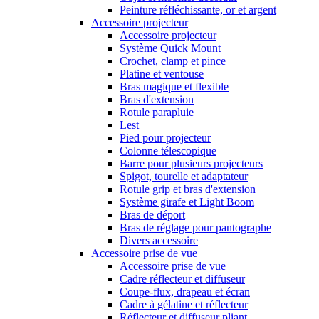
Peinture réfléchissante, or et argent
Accessoire projecteur
Accessoire projecteur
Système Quick Mount
Crochet, clamp et pince
Platine et ventouse
Bras magique et flexible
Bras d'extension
Rotule parapluie
Lest
Pied pour projecteur
Colonne télescopique
Barre pour plusieurs projecteurs
Spigot, tourelle et adaptateur
Rotule grip et bras d'extension
Système girafe et Light Boom
Bras de déport
Bras de réglage pour pantographe
Divers accessoire
Accessoire prise de vue
Accessoire prise de vue
Cadre réflecteur et diffuseur
Coupe-flux, drapeau et écran
Cadre à gélatine et réflecteur
Réflecteur et diffuseur pliant