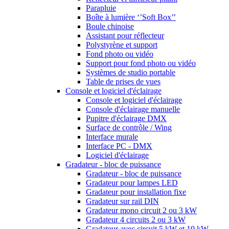
Parapluie
Boîte à lumière ‘’Soft Box’’
Boule chinoise
Assistant pour réflecteur
Polystyrène et support
Fond photo ou vidéo
Support pour fond photo ou vidéo
Systèmes de studio portable
Table de prises de vues
Console et logiciel d'éclairage
Console et logiciel d'éclairage
Console d'éclairage manuelle
Pupitre d'éclairage DMX
Surface de contrôle / Wing
Interface murale
Interface PC - DMX
Logiciel d'éclairage
Gradateur - bloc de puissance
Gradateur - bloc de puissance
Gradateur pour lampes LED
Gradateur pour installation fixe
Gradateur sur rail DIN
Gradateur mono circuit 2 ou 3 kW
Gradateur 4 circuits 2 ou 3 kW
Gradateur avec circuit 5 kW et 10 kW