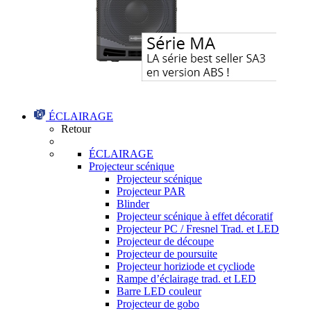
ÉCLAIRAGE
Retour
ÉCLAIRAGE
Projecteur scénique
Projecteur scénique
Projecteur PAR
Blinder
Projecteur scénique à effet décoratif
Projecteur PC / Fresnel Trad. et LED
Projecteur de découpe
Projecteur de poursuite
Projecteur horiziode et cycliode
Rampe d’éclairage trad. et LED
Barre LED couleur
Projecteur de gobo