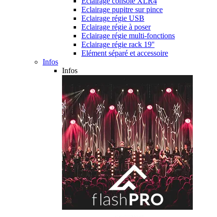
Eclairage console XLR4
Eclairage pupitre sur pince
Eclairage régie USB
Eclairage régie à poser
Eclairage régie multi-fonctions
Eclairage régie rack 19''
Elément séparé et accessoire
Infos
Infos