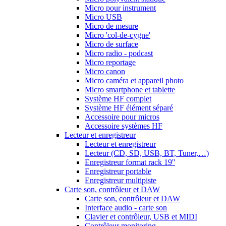
Micro pour instrument
Micro USB
Micro de mesure
Micro 'col-de-cygne'
Micro de surface
Micro radio - podcast
Micro reportage
Micro canon
Micro caméra et appareil photo
Micro smartphone et tablette
Système HF complet
Système HF élément séparé
Accessoire pour micros
Accessoire systèmes HF
Lecteur et enregistreur
Lecteur et enregistreur
Lecteur (CD, SD, USB, BT, Tuner,…)
Enregistreur format rack 19''
Enregistreur portable
Enregistreur multipiste
Carte son, contrôleur et DAW
Carte son, contrôleur et DAW
Interface audio - carte son
Clavier et contrôleur, USB et MIDI
Contrôleur monitoring