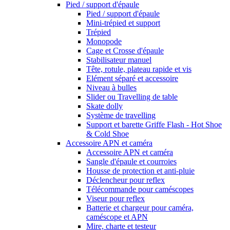
Pied / support d'épaule
Pied / support d'épaule
Mini-trépied et support
Trépied
Monopode
Cage et Crosse d'épaule
Stabilisateur manuel
Tête, rotule, plateau rapide et vis
Elément séparé et accessoire
Niveau à bulles
Slider ou Travelling de table
Skate dolly
Système de travelling
Support et barette Griffe Flash - Hot Shoe
& Cold Shoe
Accessoire APN et caméra
Accessoire APN et caméra
Sangle d'épaule et courroies
Housse de protection et anti-pluie
Déclencheur pour reflex
Télécommande pour caméscopes
Viseur pour reflex
Batterie et chargeur pour caméra,
caméscope et APN
Mire, charte et testeur