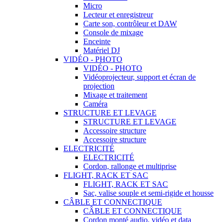
Micro
Lecteur et enregistreur
Carte son, contrôleur et DAW
Console de mixage
Enceinte
Matériel DJ
VIDÉO - PHOTO
VIDÉO - PHOTO
Vidéoprojecteur, support et écran de
projection
Mixage et traitement
Caméra
STRUCTURE ET LEVAGE
STRUCTURE ET LEVAGE
Accessoire structure
Accessoire structure
ELECTRICITÉ
ELECTRICITÉ
Cordon, rallonge et multiprise
FLIGHT, RACK ET SAC
FLIGHT, RACK ET SAC
Sac, valise souple et semi-rigide et housse
CÂBLE ET CONNECTIQUE
CÂBLE ET CONNECTIQUE
Cordon monté audio, vidéo et data