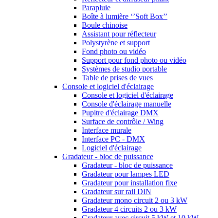
Parapluie
Boîte à lumière ‘’Soft Box’’
Boule chinoise
Assistant pour réflecteur
Polystyrène et support
Fond photo ou vidéo
Support pour fond photo ou vidéo
Systèmes de studio portable
Table de prises de vues
Console et logiciel d'éclairage
Console et logiciel d'éclairage
Console d'éclairage manuelle
Pupitre d'éclairage DMX
Surface de contrôle / Wing
Interface murale
Interface PC - DMX
Logiciel d'éclairage
Gradateur - bloc de puissance
Gradateur - bloc de puissance
Gradateur pour lampes LED
Gradateur pour installation fixe
Gradateur sur rail DIN
Gradateur mono circuit 2 ou 3 kW
Gradateur 4 circuits 2 ou 3 kW
Gradateur avec circuit 5 kW et 10 kW