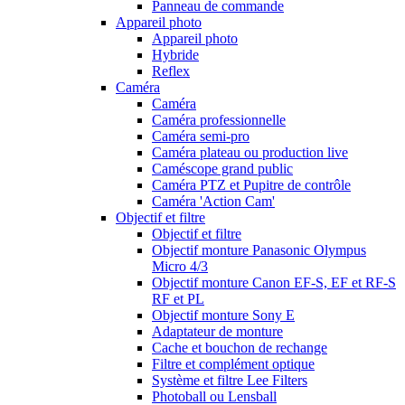
Panneau de commande
Appareil photo
Appareil photo
Hybride
Reflex
Caméra
Caméra
Caméra professionnelle
Caméra semi-pro
Caméra plateau ou production live
Caméscope grand public
Caméra PTZ et Pupitre de contrôle
Caméra 'Action Cam'
Objectif et filtre
Objectif et filtre
Objectif monture Panasonic Olympus
Micro 4/3
Objectif monture Canon EF-S, EF et RF-S
RF et PL
Objectif monture Sony E
Adaptateur de monture
Cache et bouchon de rechange
Filtre et complément optique
Système et filtre Lee Filters
Photoball ou Lensball