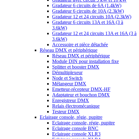
Gradateur 6 circuits de 6A (1.4kW)
Gradateur 6 circuits de 10A (2.3kW)
Gradateur 12 et 24 circuits 10A (2.3kW)
Gradateur 6 circuits 13A et 16A (3 à
3.6kW)
Gradateur 12 et 24 circuits 13A et 16A (3 à
3.6kW)
Accessoire et pièce détachée
Réseau DMX et périphérique
Réseau DMX et périphérique
Module DIN pour installation fixe
Splitter et booster DMX
Démultiplexeur
Node et Switch
Mélangeur DMX
Emetteur-récepteur DMX-HF
Adaptateur et bouchon DMX
Enregistreur DMX
Relais électromécanique
Testeur DMX
Eclairage console, régie, pupitre
Eclairage console, régie, pupitre
Eclairage console BNC
Eclairage console XLR3