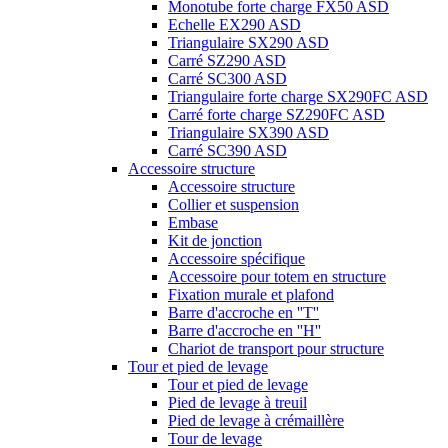
Monotube forte charge FX50 ASD
Echelle EX290 ASD
Triangulaire SX290 ASD
Carré SZ290 ASD
Carré SC300 ASD
Triangulaire forte charge SX290FC ASD
Carré forte charge SZ290FC ASD
Triangulaire SX390 ASD
Carré SC390 ASD
Accessoire structure
Accessoire structure
Collier et suspension
Embase
Kit de jonction
Accessoire spécifique
Accessoire pour totem en structure
Fixation murale et plafond
Barre d'accroche en ''T''
Barre d'accroche en ''H''
Chariot de transport pour structure
Tour et pied de levage
Tour et pied de levage
Pied de levage à treuil
Pied de levage à crémaillère
Tour de levage