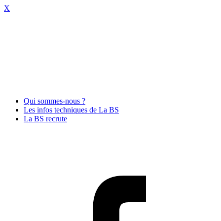
X
La-bs.com Equipements
Scéniques et Audiovisuels
Professionnels La Boutique du
Spectacle
Qui sommes-nous ?
Les infos techniques de La BS
La BS recrute