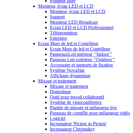
Pointeur laser
Moniteur, écran LED et LCD
Moniteur, écran LED et LCD
Support
Moniteur LED Broadcast
Ecran LED et LCD Professionnel
Téléprompteur
Entretien
Ecran Murs de led et Contrôleur
Ecran Murs de led et Contrôleur
PanneauxLed intérieur ‘’Indoor’’
Panneau Led extérieur ‘’Outdoor’’
Accessoire et supports de fixation
Système NovaStar
Affichage dynamique
Mixage et traitement
Mixage et traitement
Domotique
Outil pour travail collaboratif
Système de visioconférence
Pupitre de mixage et mélangeur live
Panneau de contrôle pour mélangeur vidéo
Logiciel
Incrustateur 'Picture in Picture'
Incrustateur Chromakey