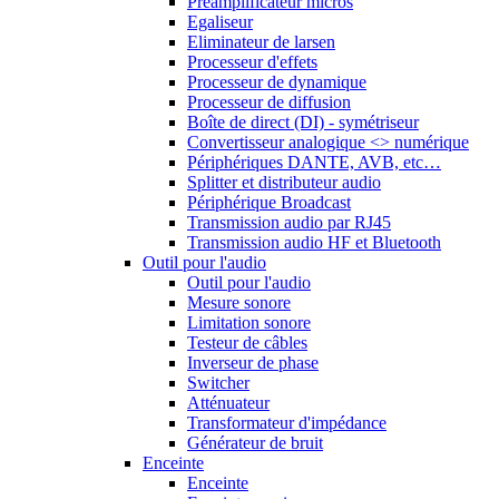
Préamplificateur micros
Egaliseur
Eliminateur de larsen
Processeur d'effets
Processeur de dynamique
Processeur de diffusion
Boîte de direct (DI) - symétriseur
Convertisseur analogique <> numérique
Périphériques DANTE, AVB, etc…
Splitter et distributeur audio
Périphérique Broadcast
Transmission audio par RJ45
Transmission audio HF et Bluetooth
Outil pour l'audio
Outil pour l'audio
Mesure sonore
Limitation sonore
Testeur de câbles
Inverseur de phase
Switcher
Atténuateur
Transformateur d'impédance
Générateur de bruit
Enceinte
Enceinte