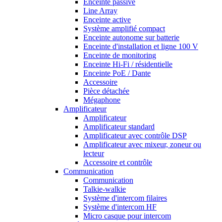
Enceinte passive
Line Array
Enceinte active
Système amplifié compact
Enceinte autonome sur batterie
Enceinte d'installation et ligne 100 V
Enceinte de monitoring
Enceinte Hi-Fi / résidentielle
Enceinte PoE / Dante
Accessoire
Pièce détachée
Mégaphone
Amplificateur
Amplificateur
Amplificateur standard
Amplificateur avec contrôle DSP
Amplificateur avec mixeur, zoneur ou
lecteur
Accessoire et contrôle
Communication
Communication
Talkie-walkie
Système d'intercom filaires
Système d'intercom HF
Micro casque pour intercom