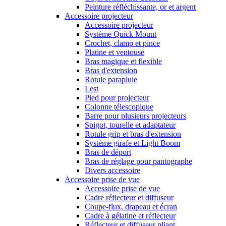
Peinture réfléchissante, or et argent
Accessoire projecteur
Accessoire projecteur
Système Quick Mount
Crochet, clamp et pince
Platine et ventouse
Bras magique et flexible
Bras d'extension
Rotule parapluie
Lest
Pied pour projecteur
Colonne télescopique
Barre pour plusieurs projecteurs
Spigot, tourelle et adaptateur
Rotule grip et bras d'extension
Système girafe et Light Boom
Bras de déport
Bras de réglage pour pantographe
Divers accessoire
Accessoire prise de vue
Accessoire prise de vue
Cadre réflecteur et diffuseur
Coupe-flux, drapeau et écran
Cadre à gélatine et réflecteur
Réflecteur et diffuseur pliant