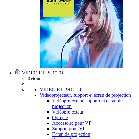
VIDÉO ET PHOTO
Retour
VIDÉO ET PHOTO
Vidéoprojecteur, support et écran de projection
Vidéoprojecteur, support et écran de
projection
Vidéoprojecteur
Optique
Accessoire pour VP
Support pour VP
Ecran de projection