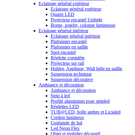
Eclairage général extérieur
Eclairage général extérieur
Quartz LED
Projecteur encastré Uplight
Borne, potelet, colonne lumineuse
Eclairage général intérieur
Eclairage général intérieur
Plafonnier encastré
Plafonnier en saillie
Spot encastré
Réglette complète
Projecteur sur rail
Hublot, Applique, Wall light en saillie
Suspension technique
Suspension décorative
Ambiance et décoration
Ambiance et décoration
Strip à led
Profilé aluminium pour stripled
Réglettes LED
TUB@LED, boîte ambre et Licialed
Cordon lumineux
Guirlande de bal
Led Neon Flex
Objet et mobilier décoratif