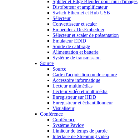
Splitter et Edge Blender pour mur d'images
Distributeur et amplificateur
Switch Ethernet et Hub USB
Sélecteur
Convertisseur et scaler
Embedder / De-Embedder
Sélecteur et scaler de présentation
Emulateur EDID
Sonde de calibrage
Alimentation et batterie
Système de transmission
Source
Source
Carte d'acquisition ou de capture
Accessoire informatique
Lecteur multimédias
Lecteur vidéo et multimédia
Enregistreur sur HDD
Enregistreur et échantillonneur
Visualiseur
Conférence
Conférence
Système Pavlov
Limiteur de temps de parole
Interface de Streaming vidéo