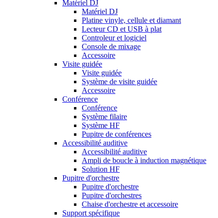
Matériel DJ
Matériel DJ
Platine vinyle, cellule et diamant
Lecteur CD et USB à plat
Controleur et logiciel
Console de mixage
Accessoire
Visite guidée
Visite guidée
Système de visite guidée
Accessoire
Conférence
Conférence
Système filaire
Système HF
Pupitre de conférences
Accessibilité auditive
Accessibilité auditive
Ampli de boucle à induction magnétique
Solution HF
Pupitre d'orchestre
Pupitre d'orchestre
Pupitre d'orchestres
Chaise d'orchestre et accessoire
Support spécifique