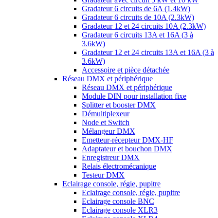
Gradateur 6 circuits de 6A (1.4kW)
Gradateur 6 circuits de 10A (2.3kW)
Gradateur 12 et 24 circuits 10A (2.3kW)
Gradateur 6 circuits 13A et 16A (3 à
3.6kW)
Gradateur 12 et 24 circuits 13A et 16A (3 à
3.6kW)
Accessoire et pièce détachée
Réseau DMX et périphérique
Réseau DMX et périphérique
Module DIN pour installation fixe
Splitter et booster DMX
Démultiplexeur
Node et Switch
Mélangeur DMX
Emetteur-récepteur DMX-HF
Adaptateur et bouchon DMX
Enregistreur DMX
Relais électromécanique
Testeur DMX
Eclairage console, régie, pupitre
Eclairage console, régie, pupitre
Eclairage console BNC
Eclairage console XLR3