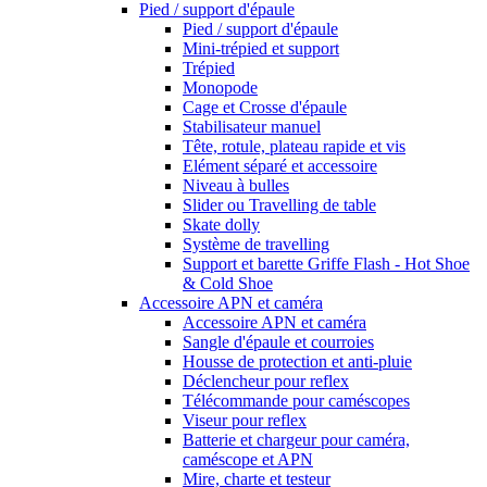
Pied / support d'épaule
Pied / support d'épaule
Mini-trépied et support
Trépied
Monopode
Cage et Crosse d'épaule
Stabilisateur manuel
Tête, rotule, plateau rapide et vis
Elément séparé et accessoire
Niveau à bulles
Slider ou Travelling de table
Skate dolly
Système de travelling
Support et barette Griffe Flash - Hot Shoe
& Cold Shoe
Accessoire APN et caméra
Accessoire APN et caméra
Sangle d'épaule et courroies
Housse de protection et anti-pluie
Déclencheur pour reflex
Télécommande pour caméscopes
Viseur pour reflex
Batterie et chargeur pour caméra,
caméscope et APN
Mire, charte et testeur