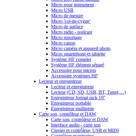
Micro pour instrument
Micro USB
Micro de mesure
Micro 'col-de-cygne'
Micro de surface
Micro radio - podcast
Micro reportage
Micro canon
Micro caméra et appareil photo
Micro smartphone et tablette
Système HF complet
Système HF élément séparé
Accessoire pour micros
Accessoire systèmes HF
Lecteur et enregistreur
Lecteur et enregistreur
Lecteur (CD, SD, USB, BT, Tuner,…)
Enregistreur format rack 19''
Enregistreur portable
Enregistreur multipiste
Carte son, contrôleur et DAW
Carte son, contrôleur et DAW
Interface audio - carte son
Clavier et contrôleur, USB et MIDI
Contrôleur monitoring