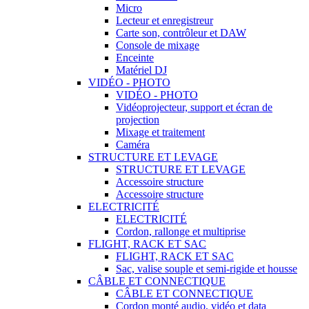
Micro
Lecteur et enregistreur
Carte son, contrôleur et DAW
Console de mixage
Enceinte
Matériel DJ
VIDÉO - PHOTO
VIDÉO - PHOTO
Vidéoprojecteur, support et écran de
projection
Mixage et traitement
Caméra
STRUCTURE ET LEVAGE
STRUCTURE ET LEVAGE
Accessoire structure
Accessoire structure
ELECTRICITÉ
ELECTRICITÉ
Cordon, rallonge et multiprise
FLIGHT, RACK ET SAC
FLIGHT, RACK ET SAC
Sac, valise souple et semi-rigide et housse
CÂBLE ET CONNECTIQUE
CÂBLE ET CONNECTIQUE
Cordon monté audio, vidéo et data