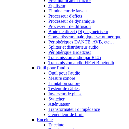
Préamplificateur micros
Egaliseur
Eliminateur de larsen
Processeur d'effets
Processeur de dynamique
Processeur de diffusion
Boîte de direct (DI) - symétriseur
Convertisseur analogique <> numérique
Périphériques DANTE, AVB, etc…
Splitter et distributeur audio
Périphérique Broadcast
Transmission audio par RJ45
Transmission audio HF et Bluetooth
Outil pour l'audio
Outil pour l'audio
Mesure sonore
Limitation sonore
Testeur de câbles
Inverseur de phase
Switcher
Atténuateur
Transformateur d'impédance
Générateur de bruit
Enceinte
Enceinte