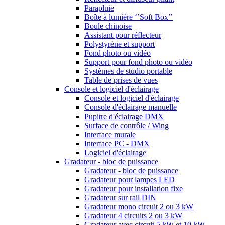
Parapluie
Boîte à lumière ‘’Soft Box’’
Boule chinoise
Assistant pour réflecteur
Polystyrène et support
Fond photo ou vidéo
Support pour fond photo ou vidéo
Systèmes de studio portable
Table de prises de vues
Console et logiciel d'éclairage
Console et logiciel d'éclairage
Console d'éclairage manuelle
Pupitre d'éclairage DMX
Surface de contrôle / Wing
Interface murale
Interface PC - DMX
Logiciel d'éclairage
Gradateur - bloc de puissance
Gradateur - bloc de puissance
Gradateur pour lampes LED
Gradateur pour installation fixe
Gradateur sur rail DIN
Gradateur mono circuit 2 ou 3 kW
Gradateur 4 circuits 2 ou 3 kW
Gradateur avec circuit 5 kW et 10 kW