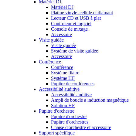
Matériel DJ
Matériel DJ
Platine vinyle, cellule et diamant
Lecteur CD et USB à plat
Controleur et logiciel
Console de mixage
Accessoire
Visite guidée
Visite guidée
Système de visite guidée
Accessoire
Conférence
Conférence
Système filaire
Système HF
Pupitre de conférences
Accessibilité auditive
Accessibilité auditive
Ampli de boucle à induction magnétique
Solution HF
Pupitre d'orchestre
Pupitre d'orchestre
Pupitre d'orchestres
Chaise d'orchestre et accessoire
Support spécifique