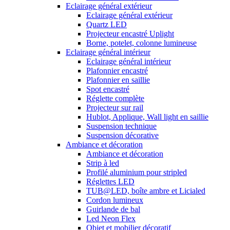
Eclairage général extérieur
Eclairage général extérieur
Quartz LED
Projecteur encastré Uplight
Borne, potelet, colonne lumineuse
Eclairage général intérieur
Eclairage général intérieur
Plafonnier encastré
Plafonnier en saillie
Spot encastré
Réglette complète
Projecteur sur rail
Hublot, Applique, Wall light en saillie
Suspension technique
Suspension décorative
Ambiance et décoration
Ambiance et décoration
Strip à led
Profilé aluminium pour stripled
Réglettes LED
TUB@LED, boîte ambre et Licialed
Cordon lumineux
Guirlande de bal
Led Neon Flex
Objet et mobilier décoratif