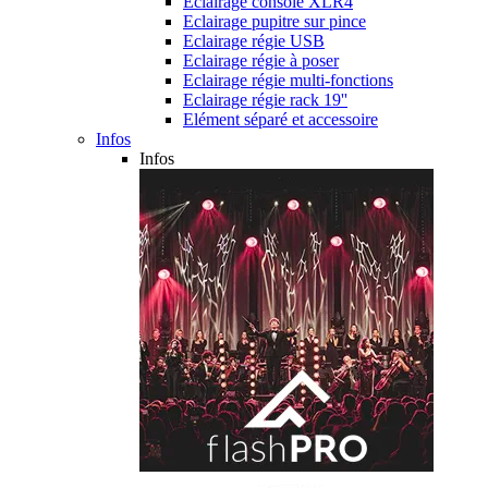
Eclairage console XLR4
Eclairage pupitre sur pince
Eclairage régie USB
Eclairage régie à poser
Eclairage régie multi-fonctions
Eclairage régie rack 19''
Elément séparé et accessoire
Infos
Infos