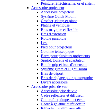
Peinture réfléchissante, or et argent
Accessoire projecteur
Accessoire projecteur
Système Quick Mount
Crochet, clamp et pince
Platine et ventouse
Bras magique et flexible
Bras d'extension
Rotule parapluie
Lest
Pied pour projecteur
Colonne télescopique
Barre pour plusieurs projecteurs
Spigot, tourelle et adaptateur
Rotule grip et bras d'extension
Système girafe et Light Boom
Bras de déport
Bras de réglage pour pantographe
Divers accessoire
Accessoire prise de vue
Accessoire prise de vue
Cadre réflecteur et diffuseur
Coupe-flux, drapeau et écran
Cadre à gélatine et réflecteur
Réflecteur et diffuseur pliant