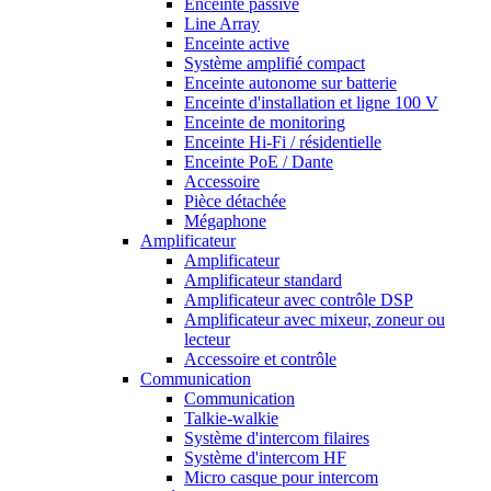
Enceinte passive
Line Array
Enceinte active
Système amplifié compact
Enceinte autonome sur batterie
Enceinte d'installation et ligne 100 V
Enceinte de monitoring
Enceinte Hi-Fi / résidentielle
Enceinte PoE / Dante
Accessoire
Pièce détachée
Mégaphone
Amplificateur
Amplificateur
Amplificateur standard
Amplificateur avec contrôle DSP
Amplificateur avec mixeur, zoneur ou
lecteur
Accessoire et contrôle
Communication
Communication
Talkie-walkie
Système d'intercom filaires
Système d'intercom HF
Micro casque pour intercom