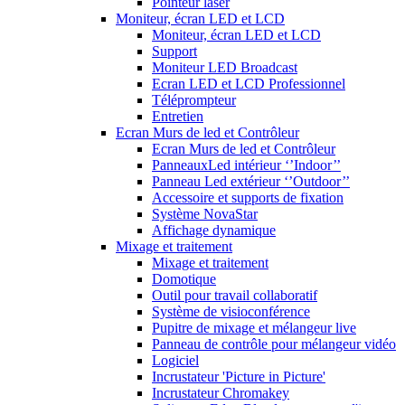
Pointeur laser
Moniteur, écran LED et LCD
Moniteur, écran LED et LCD
Support
Moniteur LED Broadcast
Ecran LED et LCD Professionnel
Téléprompteur
Entretien
Ecran Murs de led et Contrôleur
Ecran Murs de led et Contrôleur
PanneauxLed intérieur ‘’Indoor’’
Panneau Led extérieur ‘’Outdoor’’
Accessoire et supports de fixation
Système NovaStar
Affichage dynamique
Mixage et traitement
Mixage et traitement
Domotique
Outil pour travail collaboratif
Système de visioconférence
Pupitre de mixage et mélangeur live
Panneau de contrôle pour mélangeur vidéo
Logiciel
Incrustateur 'Picture in Picture'
Incrustateur Chromakey