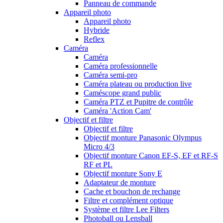
Panneau de commande
Appareil photo
Appareil photo
Hybride
Reflex
Caméra
Caméra
Caméra professionnelle
Caméra semi-pro
Caméra plateau ou production live
Caméscope grand public
Caméra PTZ et Pupitre de contrôle
Caméra 'Action Cam'
Objectif et filtre
Objectif et filtre
Objectif monture Panasonic Olympus
Micro 4/3
Objectif monture Canon EF-S, EF et RF-S
RF et PL
Objectif monture Sony E
Adaptateur de monture
Cache et bouchon de rechange
Filtre et complément optique
Système et filtre Lee Filters
Photoball ou Lensball