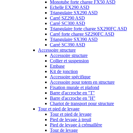
Monotube forte charge FX50 ASD
Echelle EX290 ASD
Triangulaire SX290 ASD
Carré SZ290 ASD
Carré SC300 ASD
Triangulaire forte charge SX290FC ASD
Carré forte charge SZ290FC ASD
Triangulaire SX390 ASD
Carré SC390 ASD
Accessoire structure
Accessoire structure
Collier et suspension
Embase
Kit de jonction
Accessoire spécifique
Accessoire pour totem en structure
Fixation murale et plafond
Barre d'accroche en ''T''
Barre d'accroche en ''H''
Chariot de transport pour structure
Tour et pied de levage
Tour et pied de levage
Pied de levage à treuil
Pied de levage à crémaillère
Tour de levage