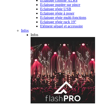
Eclairage console XLR4
Eclairage pupitre sur pince
Eclairage régie USB
Eclairage régie à poser
Eclairage régie multi-fonctions
Eclairage régie rack 19''
Elément séparé et accessoire
Infos
Infos