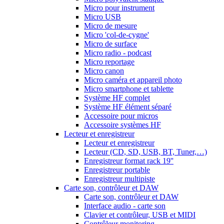
Micro pour instrument
Micro USB
Micro de mesure
Micro 'col-de-cygne'
Micro de surface
Micro radio - podcast
Micro reportage
Micro canon
Micro caméra et appareil photo
Micro smartphone et tablette
Système HF complet
Système HF élément séparé
Accessoire pour micros
Accessoire systèmes HF
Lecteur et enregistreur
Lecteur et enregistreur
Lecteur (CD, SD, USB, BT, Tuner,…)
Enregistreur format rack 19''
Enregistreur portable
Enregistreur multipiste
Carte son, contrôleur et DAW
Carte son, contrôleur et DAW
Interface audio - carte son
Clavier et contrôleur, USB et MIDI
Contrôleur monitoring