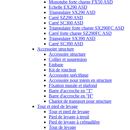
Monotube forte charge FX50 ASD
Echelle EX290 ASD
Triangulaire SX290 ASD
Carré SZ290 ASD
Carré SC300 ASD
Triangulaire forte charge SX290FC ASD
Carré forte charge SZ290FC ASD
Triangulaire SX390 ASD
Carré SC390 ASD
Accessoire structure
Accessoire structure
Collier et suspension
Embase
Kit de jonction
Accessoire spécifique
Accessoire pour totem en structure
Fixation murale et plafond
Barre d'accroche en ''T''
Barre d'accroche en ''H''
Chariot de transport pour structure
Tour et pied de levage
Tour et pied de levage
Pied de levage à treuil
Pied de levage à crémaillère
Tour de levage