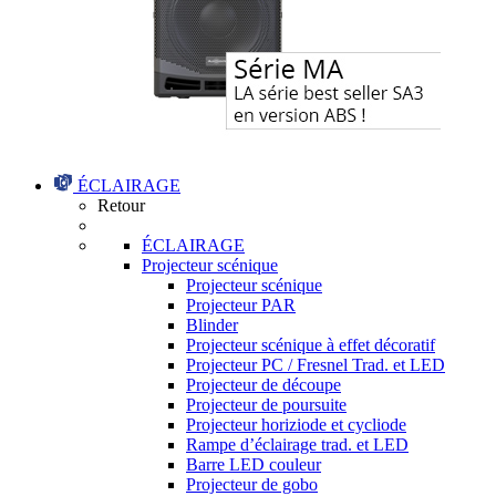
ÉCLAIRAGE
Retour
ÉCLAIRAGE
Projecteur scénique
Projecteur scénique
Projecteur PAR
Blinder
Projecteur scénique à effet décoratif
Projecteur PC / Fresnel Trad. et LED
Projecteur de découpe
Projecteur de poursuite
Projecteur horiziode et cycliode
Rampe d’éclairage trad. et LED
Barre LED couleur
Projecteur de gobo