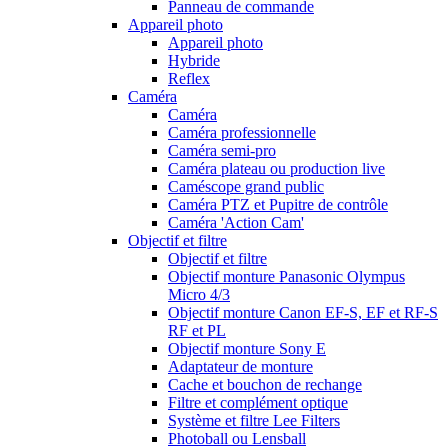
Panneau de commande
Appareil photo
Appareil photo
Hybride
Reflex
Caméra
Caméra
Caméra professionnelle
Caméra semi-pro
Caméra plateau ou production live
Caméscope grand public
Caméra PTZ et Pupitre de contrôle
Caméra 'Action Cam'
Objectif et filtre
Objectif et filtre
Objectif monture Panasonic Olympus
Micro 4/3
Objectif monture Canon EF-S, EF et RF-S
RF et PL
Objectif monture Sony E
Adaptateur de monture
Cache et bouchon de rechange
Filtre et complément optique
Système et filtre Lee Filters
Photoball ou Lensball