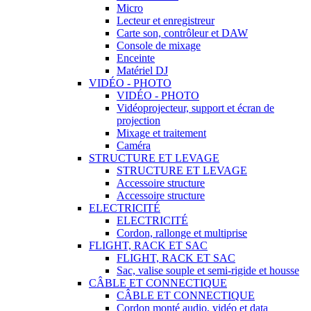
Micro
Lecteur et enregistreur
Carte son, contrôleur et DAW
Console de mixage
Enceinte
Matériel DJ
VIDÉO - PHOTO
VIDÉO - PHOTO
Vidéoprojecteur, support et écran de
projection
Mixage et traitement
Caméra
STRUCTURE ET LEVAGE
STRUCTURE ET LEVAGE
Accessoire structure
Accessoire structure
ELECTRICITÉ
ELECTRICITÉ
Cordon, rallonge et multiprise
FLIGHT, RACK ET SAC
FLIGHT, RACK ET SAC
Sac, valise souple et semi-rigide et housse
CÂBLE ET CONNECTIQUE
CÂBLE ET CONNECTIQUE
Cordon monté audio, vidéo et data