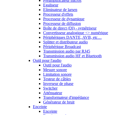
Préamplificateur micros
Egaliseur
Eliminateur de larsen
Processeur d'effets
Processeur de dynamique
Processeur de diffusion
Boîte de direct (DI) - symétriseur
Convertisseur analogique <> numérique
Périphériques DANTE, AVB, etc…
Splitter et distributeur audio
Périphérique Broadcast
Transmission audio par RJ45
Transmission audio HF et Bluetooth
Outil pour l'audio
Outil pour l'audio
Mesure sonore
Limitation sonore
Testeur de câbles
Inverseur de phase
Switcher
Atténuateur
Transformateur d'impédance
Générateur de bruit
Enceinte
Enceinte