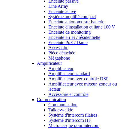
Enceinte passive
Line Array
Enceinte active
Système amplifié compact
Enceinte autonome sur batterie
Enceinte d'installation et ligne 100 V
Enceinte de monitoring
Enceinte Hi-Fi / résidentielle
Enceinte PoE / Dante
Accessoire
Pièce détachée
Mégaphone
Amplificateur
Amplificateur
Amplificateur standard
Amplificateur avec contrôle DSP
Amplificateur avec mixeur, zoneur ou
lecteur
Accessoire et contrôle
Communication
Communication
Talkie-walkie
Système d'intercom filaires
Système d'intercom HF
Micro casque pour intercom