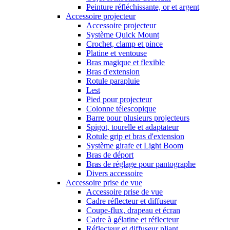
Peinture réfléchissante, or et argent
Accessoire projecteur
Accessoire projecteur
Système Quick Mount
Crochet, clamp et pince
Platine et ventouse
Bras magique et flexible
Bras d'extension
Rotule parapluie
Lest
Pied pour projecteur
Colonne télescopique
Barre pour plusieurs projecteurs
Spigot, tourelle et adaptateur
Rotule grip et bras d'extension
Système girafe et Light Boom
Bras de déport
Bras de réglage pour pantographe
Divers accessoire
Accessoire prise de vue
Accessoire prise de vue
Cadre réflecteur et diffuseur
Coupe-flux, drapeau et écran
Cadre à gélatine et réflecteur
Réflecteur et diffuseur pliant