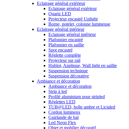
Eclairage général extérieur
Eclairage général extérieur
Quartz LED
Projecteur encastré Uplight
Borne, potelet, colonne lumineuse
Eclairage général intérieur
Eclairage général intérieur
Plafonnier encastré
Plafonnier en saillie
Spot encastré
Réglette complète
Projecteur sur rail
Hublot, Applique, Wall light en saillie
Suspension technique
Suspension décorative
Ambiance et décoration
Ambiance et décoration
Strip à led
Profilé aluminium pour stripled
Réglettes LED
TUB@LED, boîte ambre et Licialed
Cordon lumineux
Guirlande de bal
Led Neon Flex
Objet et mobilier décoratif