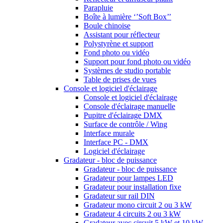
Parapluie
Boîte à lumière ‘’Soft Box’’
Boule chinoise
Assistant pour réflecteur
Polystyrène et support
Fond photo ou vidéo
Support pour fond photo ou vidéo
Systèmes de studio portable
Table de prises de vues
Console et logiciel d'éclairage
Console et logiciel d'éclairage
Console d'éclairage manuelle
Pupitre d'éclairage DMX
Surface de contrôle / Wing
Interface murale
Interface PC - DMX
Logiciel d'éclairage
Gradateur - bloc de puissance
Gradateur - bloc de puissance
Gradateur pour lampes LED
Gradateur pour installation fixe
Gradateur sur rail DIN
Gradateur mono circuit 2 ou 3 kW
Gradateur 4 circuits 2 ou 3 kW
Gradateur avec circuit 5 kW et 10 kW