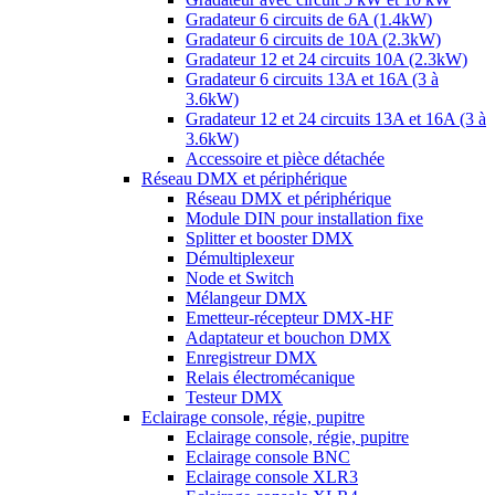
Gradateur 6 circuits de 6A (1.4kW)
Gradateur 6 circuits de 10A (2.3kW)
Gradateur 12 et 24 circuits 10A (2.3kW)
Gradateur 6 circuits 13A et 16A (3 à
3.6kW)
Gradateur 12 et 24 circuits 13A et 16A (3 à
3.6kW)
Accessoire et pièce détachée
Réseau DMX et périphérique
Réseau DMX et périphérique
Module DIN pour installation fixe
Splitter et booster DMX
Démultiplexeur
Node et Switch
Mélangeur DMX
Emetteur-récepteur DMX-HF
Adaptateur et bouchon DMX
Enregistreur DMX
Relais électromécanique
Testeur DMX
Eclairage console, régie, pupitre
Eclairage console, régie, pupitre
Eclairage console BNC
Eclairage console XLR3