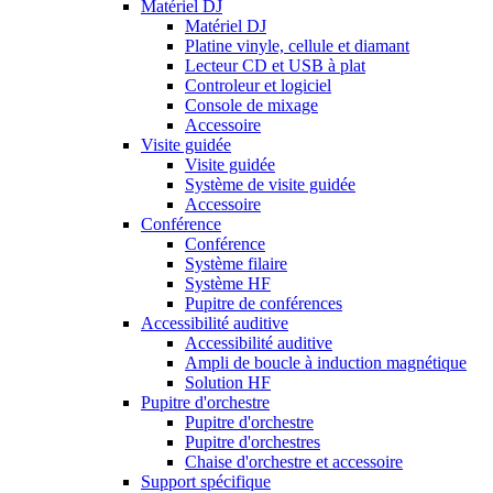
Matériel DJ
Matériel DJ
Platine vinyle, cellule et diamant
Lecteur CD et USB à plat
Controleur et logiciel
Console de mixage
Accessoire
Visite guidée
Visite guidée
Système de visite guidée
Accessoire
Conférence
Conférence
Système filaire
Système HF
Pupitre de conférences
Accessibilité auditive
Accessibilité auditive
Ampli de boucle à induction magnétique
Solution HF
Pupitre d'orchestre
Pupitre d'orchestre
Pupitre d'orchestres
Chaise d'orchestre et accessoire
Support spécifique