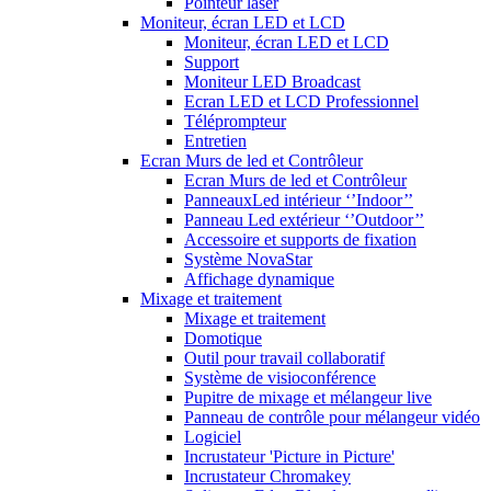
Pointeur laser
Moniteur, écran LED et LCD
Moniteur, écran LED et LCD
Support
Moniteur LED Broadcast
Ecran LED et LCD Professionnel
Téléprompteur
Entretien
Ecran Murs de led et Contrôleur
Ecran Murs de led et Contrôleur
PanneauxLed intérieur ‘’Indoor’’
Panneau Led extérieur ‘’Outdoor’’
Accessoire et supports de fixation
Système NovaStar
Affichage dynamique
Mixage et traitement
Mixage et traitement
Domotique
Outil pour travail collaboratif
Système de visioconférence
Pupitre de mixage et mélangeur live
Panneau de contrôle pour mélangeur vidéo
Logiciel
Incrustateur 'Picture in Picture'
Incrustateur Chromakey