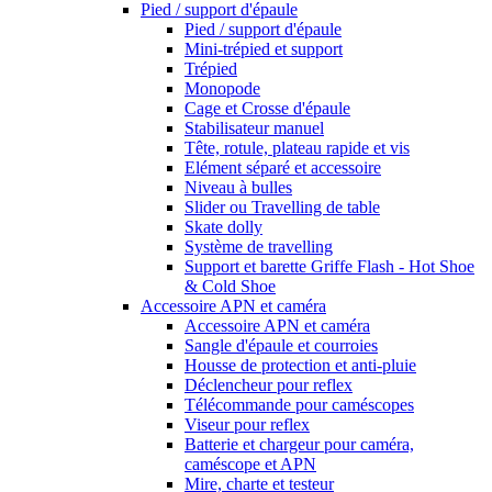
Pied / support d'épaule
Pied / support d'épaule
Mini-trépied et support
Trépied
Monopode
Cage et Crosse d'épaule
Stabilisateur manuel
Tête, rotule, plateau rapide et vis
Elément séparé et accessoire
Niveau à bulles
Slider ou Travelling de table
Skate dolly
Système de travelling
Support et barette Griffe Flash - Hot Shoe
& Cold Shoe
Accessoire APN et caméra
Accessoire APN et caméra
Sangle d'épaule et courroies
Housse de protection et anti-pluie
Déclencheur pour reflex
Télécommande pour caméscopes
Viseur pour reflex
Batterie et chargeur pour caméra,
caméscope et APN
Mire, charte et testeur