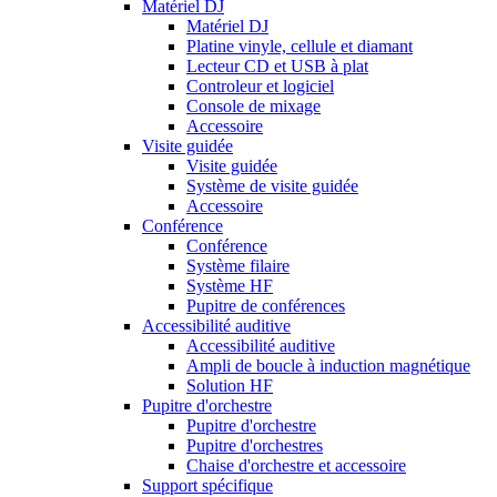
Matériel DJ
Matériel DJ
Platine vinyle, cellule et diamant
Lecteur CD et USB à plat
Controleur et logiciel
Console de mixage
Accessoire
Visite guidée
Visite guidée
Système de visite guidée
Accessoire
Conférence
Conférence
Système filaire
Système HF
Pupitre de conférences
Accessibilité auditive
Accessibilité auditive
Ampli de boucle à induction magnétique
Solution HF
Pupitre d'orchestre
Pupitre d'orchestre
Pupitre d'orchestres
Chaise d'orchestre et accessoire
Support spécifique