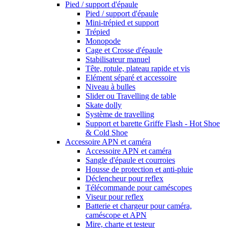
Pied / support d'épaule
Pied / support d'épaule
Mini-trépied et support
Trépied
Monopode
Cage et Crosse d'épaule
Stabilisateur manuel
Tête, rotule, plateau rapide et vis
Elément séparé et accessoire
Niveau à bulles
Slider ou Travelling de table
Skate dolly
Système de travelling
Support et barette Griffe Flash - Hot Shoe
& Cold Shoe
Accessoire APN et caméra
Accessoire APN et caméra
Sangle d'épaule et courroies
Housse de protection et anti-pluie
Déclencheur pour reflex
Télécommande pour caméscopes
Viseur pour reflex
Batterie et chargeur pour caméra,
caméscope et APN
Mire, charte et testeur