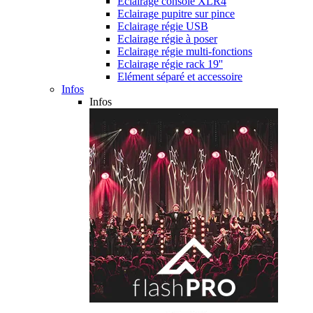
Eclairage console XLR4
Eclairage pupitre sur pince
Eclairage régie USB
Eclairage régie à poser
Eclairage régie multi-fonctions
Eclairage régie rack 19''
Elément séparé et accessoire
Infos
Infos