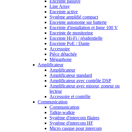
Enceinte passive
Line Array
Enceinte active
Système amplifié compact
Enceinte autonome sur batterie
Enceinte d'installation et ligne 100 V
Enceinte de monitoring
Enceinte Hi-Fi / résidentielle
Enceinte PoE / Dante
Accessoire
Pièce détachée
Mégaphone
Amplificateur
Amplificateur
Amplificateur standard
Amplificateur avec contrôle DSP
Amplificateur avec mixeur, zoneur ou
lecteur
Accessoire et contrôle
Communication
Communication
Talkie-walkie
Système d'intercom filaires
Système d'intercom HF
Micro casque pour intercom