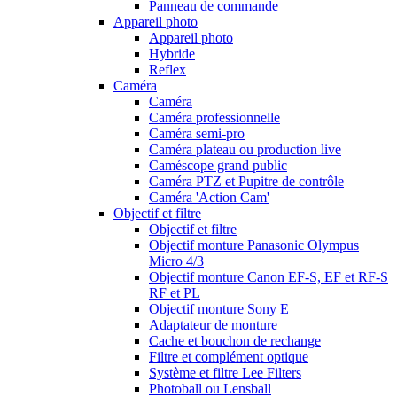
Panneau de commande
Appareil photo
Appareil photo
Hybride
Reflex
Caméra
Caméra
Caméra professionnelle
Caméra semi-pro
Caméra plateau ou production live
Caméscope grand public
Caméra PTZ et Pupitre de contrôle
Caméra 'Action Cam'
Objectif et filtre
Objectif et filtre
Objectif monture Panasonic Olympus
Micro 4/3
Objectif monture Canon EF-S, EF et RF-S
RF et PL
Objectif monture Sony E
Adaptateur de monture
Cache et bouchon de rechange
Filtre et complément optique
Système et filtre Lee Filters
Photoball ou Lensball