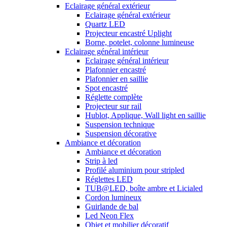
Eclairage général extérieur
Eclairage général extérieur
Quartz LED
Projecteur encastré Uplight
Borne, potelet, colonne lumineuse
Eclairage général intérieur
Eclairage général intérieur
Plafonnier encastré
Plafonnier en saillie
Spot encastré
Réglette complète
Projecteur sur rail
Hublot, Applique, Wall light en saillie
Suspension technique
Suspension décorative
Ambiance et décoration
Ambiance et décoration
Strip à led
Profilé aluminium pour stripled
Réglettes LED
TUB@LED, boîte ambre et Licialed
Cordon lumineux
Guirlande de bal
Led Neon Flex
Objet et mobilier décoratif