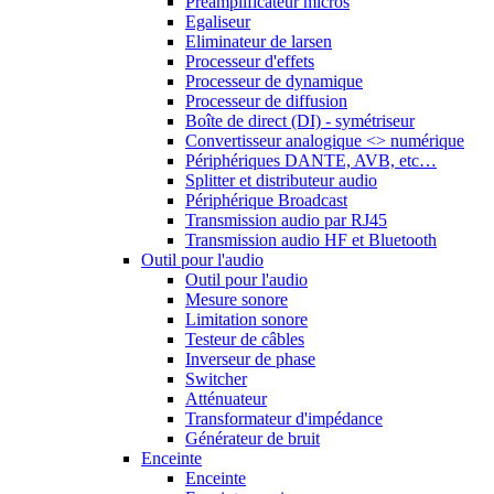
Préamplificateur micros
Egaliseur
Eliminateur de larsen
Processeur d'effets
Processeur de dynamique
Processeur de diffusion
Boîte de direct (DI) - symétriseur
Convertisseur analogique <> numérique
Périphériques DANTE, AVB, etc…
Splitter et distributeur audio
Périphérique Broadcast
Transmission audio par RJ45
Transmission audio HF et Bluetooth
Outil pour l'audio
Outil pour l'audio
Mesure sonore
Limitation sonore
Testeur de câbles
Inverseur de phase
Switcher
Atténuateur
Transformateur d'impédance
Générateur de bruit
Enceinte
Enceinte