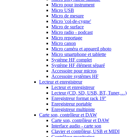
Micro pour instrument
Micro USB
Micro de mesure
Micro 'col-de-cygne'
Micro de surface
Micro radio - podcast
Micro reportage
Micro canon
Micro caméra et appareil photo
Micro smartphone et tablette
Système HF complet
Système HF élément séparé
Accessoire pour micros
Accessoire systèmes HF
Lecteur et enregistreur
Lecteur et enregistreur
Lecteur (CD, SD, USB, BT, Tuner,…)
Enregistreur format rack 19''
Enregistreur portable
Enregistreur multipiste
Carte son, contrôleur et DAW
Carte son, contrôleur et DAW
Interface audio - carte son
Clavier et contrôleur, USB et MIDI
Contrôleur monitoring