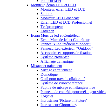
Pointeur laser
Moniteur, écran LED et LCD
Moniteur, écran LED et LCD
Support
Moniteur LED Broadcast
Ecran LED et LCD Professionnel
Téléprompteur
Entretien
Ecran Murs de led et Contrôleur
Ecran Murs de led et Contrôleur
PanneauxLed intérieur ‘’Indoor’’
Panneau Led extérieur ‘’Outdoor’’
Accessoire et supports de fixation
Système NovaStar
Affichage dynamique
Mixage et traitement
Mixage et traitement
Domotique
Outil pour travail collaboratif
Système de visioconférence
Pupitre de mixage et mélangeur live
Panneau de contrôle pour mélangeur vidéo
Logiciel
Incrustateur 'Picture in Picture'
Incrustateur Chromakey