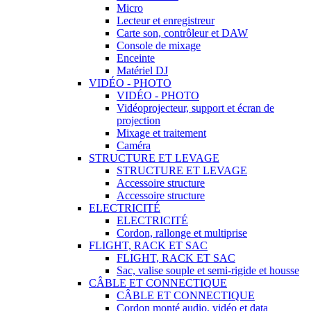
Micro
Lecteur et enregistreur
Carte son, contrôleur et DAW
Console de mixage
Enceinte
Matériel DJ
VIDÉO - PHOTO
VIDÉO - PHOTO
Vidéoprojecteur, support et écran de
projection
Mixage et traitement
Caméra
STRUCTURE ET LEVAGE
STRUCTURE ET LEVAGE
Accessoire structure
Accessoire structure
ELECTRICITÉ
ELECTRICITÉ
Cordon, rallonge et multiprise
FLIGHT, RACK ET SAC
FLIGHT, RACK ET SAC
Sac, valise souple et semi-rigide et housse
CÂBLE ET CONNECTIQUE
CÂBLE ET CONNECTIQUE
Cordon monté audio, vidéo et data