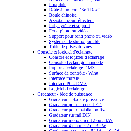
Parapluie
Boîte à lumière ‘’Soft Box’’
Boule chinoise
Assistant pour réflecteur
Polystyrène et support
Fond photo ou vidéo
Support pour fond photo ou vidéo
Systèmes de studio portable
Table de prises de vues
Console et logiciel d'éclairage
Console et logiciel d'éclairage
Console d'éclairage manuelle
Pupitre d'éclairage DMX
Surface de contrôle / Wing
Interface murale
Interface PC - DMX
Logiciel d'éclairage
Gradateur - bloc de puissance
Gradateur - bloc de puissance
Gradateur pour lampes LED
Gradateur pour installation fixe
Gradateur sur rail DIN
Gradateur mono circuit 2 ou 3 kW
Gradateur 4 circuits 2 ou 3 kW
Gradateur avec circuit 5 kW et 10 kW