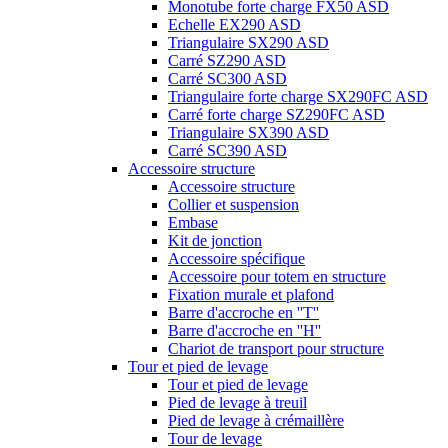
Monotube forte charge FX50 ASD
Echelle EX290 ASD
Triangulaire SX290 ASD
Carré SZ290 ASD
Carré SC300 ASD
Triangulaire forte charge SX290FC ASD
Carré forte charge SZ290FC ASD
Triangulaire SX390 ASD
Carré SC390 ASD
Accessoire structure
Accessoire structure
Collier et suspension
Embase
Kit de jonction
Accessoire spécifique
Accessoire pour totem en structure
Fixation murale et plafond
Barre d'accroche en ''T''
Barre d'accroche en ''H''
Chariot de transport pour structure
Tour et pied de levage
Tour et pied de levage
Pied de levage à treuil
Pied de levage à crémaillère
Tour de levage