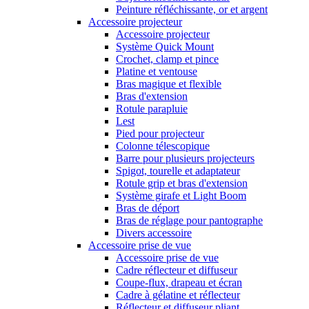
Peinture réfléchissante, or et argent
Accessoire projecteur
Accessoire projecteur
Système Quick Mount
Crochet, clamp et pince
Platine et ventouse
Bras magique et flexible
Bras d'extension
Rotule parapluie
Lest
Pied pour projecteur
Colonne télescopique
Barre pour plusieurs projecteurs
Spigot, tourelle et adaptateur
Rotule grip et bras d'extension
Système girafe et Light Boom
Bras de déport
Bras de réglage pour pantographe
Divers accessoire
Accessoire prise de vue
Accessoire prise de vue
Cadre réflecteur et diffuseur
Coupe-flux, drapeau et écran
Cadre à gélatine et réflecteur
Réflecteur et diffuseur pliant