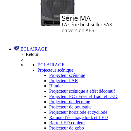
ÉCLAIRAGE
Retour
ÉCLAIRAGE
Projecteur scénique
Projecteur scénique
Projecteur PAR
Blinder
Projecteur scénique à effet décoratif
Projecteur PC / Fresnel Trad. et LED
Projecteur de découpe
Projecteur de poursuite
Projecteur horiziode et cycliode
Rampe d’éclairage trad. et LED
Barre LED couleur
Projecteur de gobo