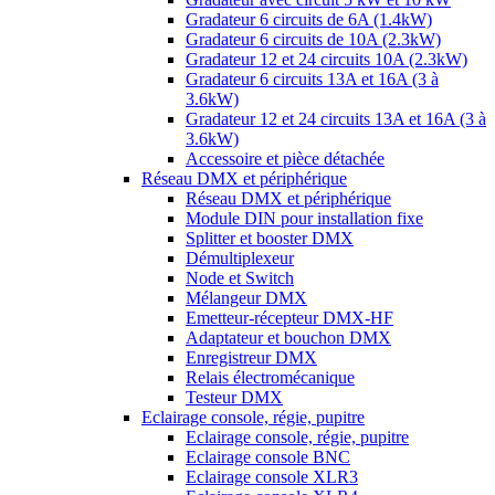
Gradateur 6 circuits de 6A (1.4kW)
Gradateur 6 circuits de 10A (2.3kW)
Gradateur 12 et 24 circuits 10A (2.3kW)
Gradateur 6 circuits 13A et 16A (3 à
3.6kW)
Gradateur 12 et 24 circuits 13A et 16A (3 à
3.6kW)
Accessoire et pièce détachée
Réseau DMX et périphérique
Réseau DMX et périphérique
Module DIN pour installation fixe
Splitter et booster DMX
Démultiplexeur
Node et Switch
Mélangeur DMX
Emetteur-récepteur DMX-HF
Adaptateur et bouchon DMX
Enregistreur DMX
Relais électromécanique
Testeur DMX
Eclairage console, régie, pupitre
Eclairage console, régie, pupitre
Eclairage console BNC
Eclairage console XLR3