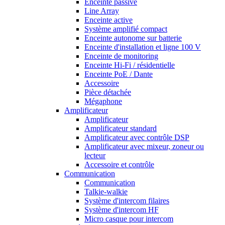
Enceinte passive
Line Array
Enceinte active
Système amplifié compact
Enceinte autonome sur batterie
Enceinte d'installation et ligne 100 V
Enceinte de monitoring
Enceinte Hi-Fi / résidentielle
Enceinte PoE / Dante
Accessoire
Pièce détachée
Mégaphone
Amplificateur
Amplificateur
Amplificateur standard
Amplificateur avec contrôle DSP
Amplificateur avec mixeur, zoneur ou
lecteur
Accessoire et contrôle
Communication
Communication
Talkie-walkie
Système d'intercom filaires
Système d'intercom HF
Micro casque pour intercom