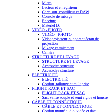
Micro
Lecteur et enregistreur
Carte son, contrôleur et DAW
Console de mixage
Enceinte
Matériel DJ
VIDÉO - PHOTO
VIDÉO - PHOTO
Vidéoprojecteur, support et écran de
projection
Mixage et traitement
Caméra
STRUCTURE ET LEVAGE
STRUCTURE ET LEVAGE
Accessoire structure
Accessoire structure
ELECTRICITÉ
ELECTRICITÉ
Cordon, rallonge et multiprise
FLIGHT, RACK ET SAC
FLIGHT, RACK ET SAC
Sac, valise souple et semi-rigide et housse
CÂBLE ET CONNECTIQUE
CÂBLE ET CONNECTIQUE
Cordon monté audio, vidéo et data