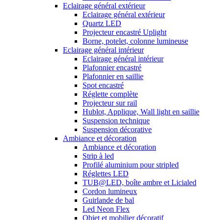
Eclairage général extérieur
Eclairage général extérieur
Quartz LED
Projecteur encastré Uplight
Borne, potelet, colonne lumineuse
Eclairage général intérieur
Eclairage général intérieur
Plafonnier encastré
Plafonnier en saillie
Spot encastré
Réglette complète
Projecteur sur rail
Hublot, Applique, Wall light en saillie
Suspension technique
Suspension décorative
Ambiance et décoration
Ambiance et décoration
Strip à led
Profilé aluminium pour stripled
Réglettes LED
TUB@LED, boîte ambre et Licialed
Cordon lumineux
Guirlande de bal
Led Neon Flex
Objet et mobilier décoratif