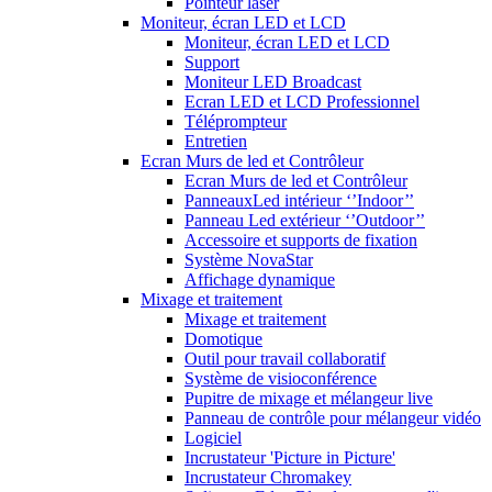
Pointeur laser
Moniteur, écran LED et LCD
Moniteur, écran LED et LCD
Support
Moniteur LED Broadcast
Ecran LED et LCD Professionnel
Téléprompteur
Entretien
Ecran Murs de led et Contrôleur
Ecran Murs de led et Contrôleur
PanneauxLed intérieur ‘’Indoor’’
Panneau Led extérieur ‘’Outdoor’’
Accessoire et supports de fixation
Système NovaStar
Affichage dynamique
Mixage et traitement
Mixage et traitement
Domotique
Outil pour travail collaboratif
Système de visioconférence
Pupitre de mixage et mélangeur live
Panneau de contrôle pour mélangeur vidéo
Logiciel
Incrustateur 'Picture in Picture'
Incrustateur Chromakey