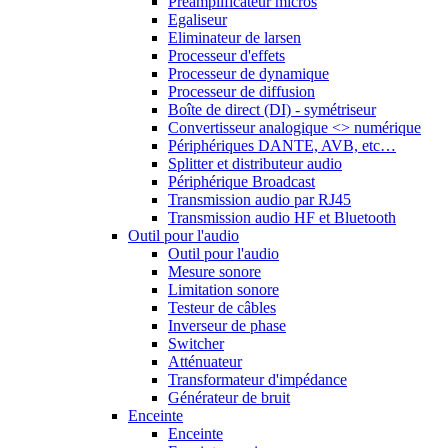
Préamplificateur micros
Egaliseur
Eliminateur de larsen
Processeur d'effets
Processeur de dynamique
Processeur de diffusion
Boîte de direct (DI) - symétriseur
Convertisseur analogique <> numérique
Périphériques DANTE, AVB, etc…
Splitter et distributeur audio
Périphérique Broadcast
Transmission audio par RJ45
Transmission audio HF et Bluetooth
Outil pour l'audio
Outil pour l'audio
Mesure sonore
Limitation sonore
Testeur de câbles
Inverseur de phase
Switcher
Atténuateur
Transformateur d'impédance
Générateur de bruit
Enceinte
Enceinte