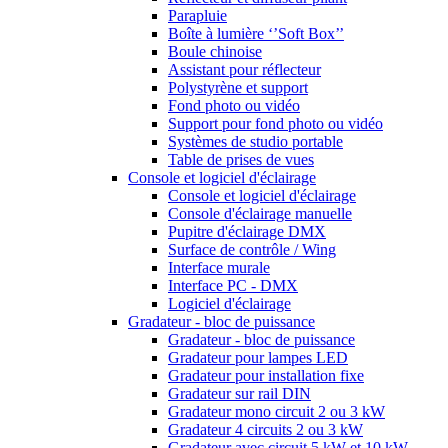
Parapluie
Boîte à lumière ‘’Soft Box’’
Boule chinoise
Assistant pour réflecteur
Polystyrène et support
Fond photo ou vidéo
Support pour fond photo ou vidéo
Systèmes de studio portable
Table de prises de vues
Console et logiciel d'éclairage
Console et logiciel d'éclairage
Console d'éclairage manuelle
Pupitre d'éclairage DMX
Surface de contrôle / Wing
Interface murale
Interface PC - DMX
Logiciel d'éclairage
Gradateur - bloc de puissance
Gradateur - bloc de puissance
Gradateur pour lampes LED
Gradateur pour installation fixe
Gradateur sur rail DIN
Gradateur mono circuit 2 ou 3 kW
Gradateur 4 circuits 2 ou 3 kW
Gradateur avec circuit 5 kW et 10 kW