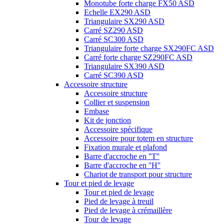
Monotube forte charge FX50 ASD
Echelle EX290 ASD
Triangulaire SX290 ASD
Carré SZ290 ASD
Carré SC300 ASD
Triangulaire forte charge SX290FC ASD
Carré forte charge SZ290FC ASD
Triangulaire SX390 ASD
Carré SC390 ASD
Accessoire structure
Accessoire structure
Collier et suspension
Embase
Kit de jonction
Accessoire spécifique
Accessoire pour totem en structure
Fixation murale et plafond
Barre d'accroche en ''T''
Barre d'accroche en ''H''
Chariot de transport pour structure
Tour et pied de levage
Tour et pied de levage
Pied de levage à treuil
Pied de levage à crémaillère
Tour de levage