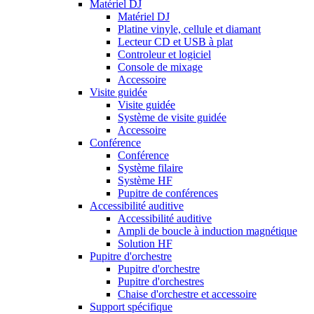
Matériel DJ
Matériel DJ
Platine vinyle, cellule et diamant
Lecteur CD et USB à plat
Controleur et logiciel
Console de mixage
Accessoire
Visite guidée
Visite guidée
Système de visite guidée
Accessoire
Conférence
Conférence
Système filaire
Système HF
Pupitre de conférences
Accessibilité auditive
Accessibilité auditive
Ampli de boucle à induction magnétique
Solution HF
Pupitre d'orchestre
Pupitre d'orchestre
Pupitre d'orchestres
Chaise d'orchestre et accessoire
Support spécifique