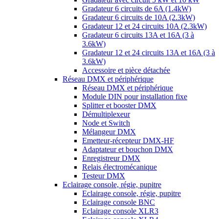
Gradateur 6 circuits de 6A (1.4kW)
Gradateur 6 circuits de 10A (2.3kW)
Gradateur 12 et 24 circuits 10A (2.3kW)
Gradateur 6 circuits 13A et 16A (3 à
3.6kW)
Gradateur 12 et 24 circuits 13A et 16A (3 à
3.6kW)
Accessoire et pièce détachée
Réseau DMX et périphérique
Réseau DMX et périphérique
Module DIN pour installation fixe
Splitter et booster DMX
Démultiplexeur
Node et Switch
Mélangeur DMX
Emetteur-récepteur DMX-HF
Adaptateur et bouchon DMX
Enregistreur DMX
Relais électromécanique
Testeur DMX
Eclairage console, régie, pupitre
Eclairage console, régie, pupitre
Eclairage console BNC
Eclairage console XLR3