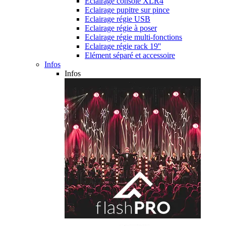
Eclairage console XLR4
Eclairage pupitre sur pince
Eclairage régie USB
Eclairage régie à poser
Eclairage régie multi-fonctions
Eclairage régie rack 19''
Elément séparé et accessoire
Infos
Infos