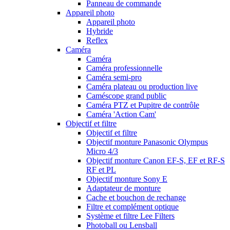
Panneau de commande
Appareil photo
Appareil photo
Hybride
Reflex
Caméra
Caméra
Caméra professionnelle
Caméra semi-pro
Caméra plateau ou production live
Caméscope grand public
Caméra PTZ et Pupitre de contrôle
Caméra 'Action Cam'
Objectif et filtre
Objectif et filtre
Objectif monture Panasonic Olympus
Micro 4/3
Objectif monture Canon EF-S, EF et RF-S
RF et PL
Objectif monture Sony E
Adaptateur de monture
Cache et bouchon de rechange
Filtre et complément optique
Système et filtre Lee Filters
Photoball ou Lensball