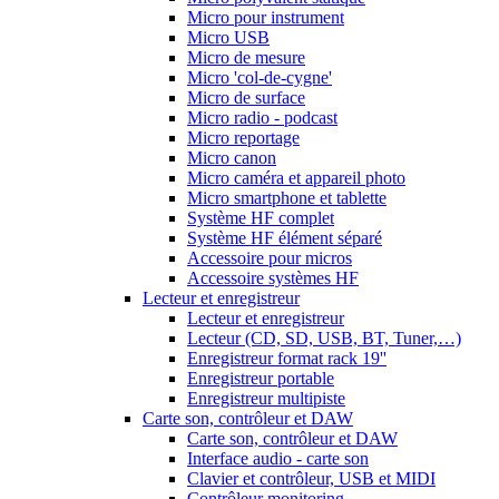
Micro pour instrument
Micro USB
Micro de mesure
Micro 'col-de-cygne'
Micro de surface
Micro radio - podcast
Micro reportage
Micro canon
Micro caméra et appareil photo
Micro smartphone et tablette
Système HF complet
Système HF élément séparé
Accessoire pour micros
Accessoire systèmes HF
Lecteur et enregistreur
Lecteur et enregistreur
Lecteur (CD, SD, USB, BT, Tuner,…)
Enregistreur format rack 19''
Enregistreur portable
Enregistreur multipiste
Carte son, contrôleur et DAW
Carte son, contrôleur et DAW
Interface audio - carte son
Clavier et contrôleur, USB et MIDI
Contrôleur monitoring