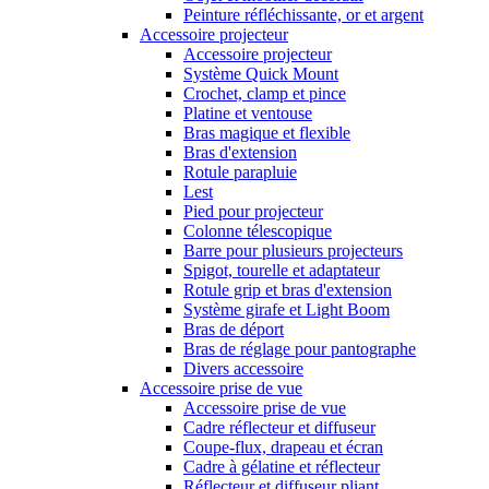
Peinture réfléchissante, or et argent
Accessoire projecteur
Accessoire projecteur
Système Quick Mount
Crochet, clamp et pince
Platine et ventouse
Bras magique et flexible
Bras d'extension
Rotule parapluie
Lest
Pied pour projecteur
Colonne télescopique
Barre pour plusieurs projecteurs
Spigot, tourelle et adaptateur
Rotule grip et bras d'extension
Système girafe et Light Boom
Bras de déport
Bras de réglage pour pantographe
Divers accessoire
Accessoire prise de vue
Accessoire prise de vue
Cadre réflecteur et diffuseur
Coupe-flux, drapeau et écran
Cadre à gélatine et réflecteur
Réflecteur et diffuseur pliant