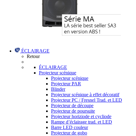
ÉCLAIRAGE
Retour
ÉCLAIRAGE
Projecteur scénique
Projecteur scénique
Projecteur PAR
Blinder
Projecteur scénique à effet décoratif
Projecteur PC / Fresnel Trad. et LED
Projecteur de découpe
Projecteur de poursuite
Projecteur horiziode et cycliode
Rampe d’éclairage trad. et LED
Barre LED couleur
Projecteur de gobo