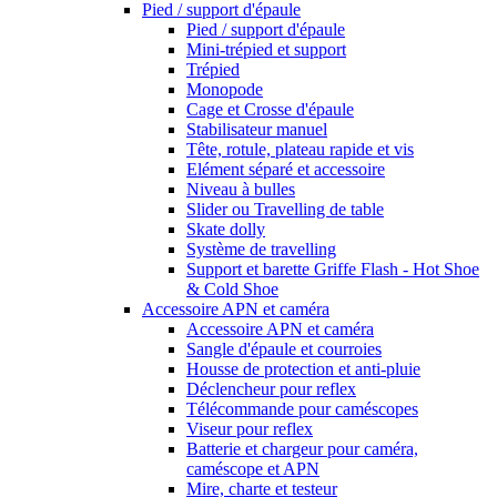
Pied / support d'épaule
Pied / support d'épaule
Mini-trépied et support
Trépied
Monopode
Cage et Crosse d'épaule
Stabilisateur manuel
Tête, rotule, plateau rapide et vis
Elément séparé et accessoire
Niveau à bulles
Slider ou Travelling de table
Skate dolly
Système de travelling
Support et barette Griffe Flash - Hot Shoe
& Cold Shoe
Accessoire APN et caméra
Accessoire APN et caméra
Sangle d'épaule et courroies
Housse de protection et anti-pluie
Déclencheur pour reflex
Télécommande pour caméscopes
Viseur pour reflex
Batterie et chargeur pour caméra,
caméscope et APN
Mire, charte et testeur