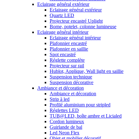
Eclairage général extérieur
Eclairage général extérieur
Quartz LED
Projecteur encastré Uplight
Borne, potelet, colonne lumineuse
Eclairage général intérieur
Eclairage général intérieur
Plafonnier encastré
Plafonnier en saillie
Spot encastré
Réglette complète
Projecteur sur rail
Hublot, Applique, Wall light en saillie
Suspension technique
Suspension décorative
Ambiance et décoration
Ambiance et décoration
Strip à led
Profilé aluminium pour stripled
Réglettes LED
TUB@LED, boîte ambre et Licialed
Cordon lumineux
Guirlande de bal
Led Neon Flex
Objet et mobilier décoratif