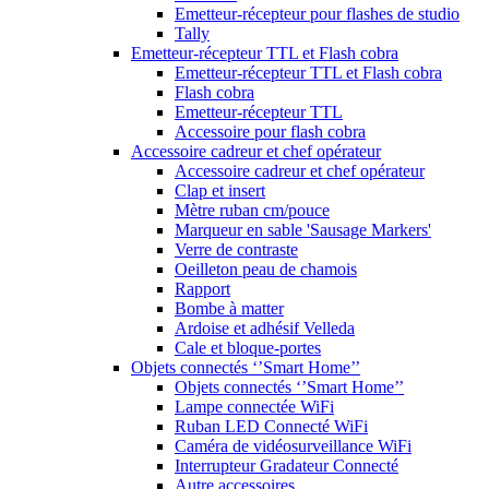
Emetteur-récepteur pour flashes de studio
Tally
Emetteur-récepteur TTL et Flash cobra
Emetteur-récepteur TTL et Flash cobra
Flash cobra
Emetteur-récepteur TTL
Accessoire pour flash cobra
Accessoire cadreur et chef opérateur
Accessoire cadreur et chef opérateur
Clap et insert
Mètre ruban cm/pouce
Marqueur en sable 'Sausage Markers'
Verre de contraste
Oeilleton peau de chamois
Rapport
Bombe à matter
Ardoise et adhésif Velleda
Cale et bloque-portes
Objets connectés ‘’Smart Home’’
Objets connectés ‘’Smart Home’’
Lampe connectée WiFi
Ruban LED Connecté WiFi
Caméra de vidéosurveillance WiFi
Interrupteur Gradateur Connecté
Autre accessoires