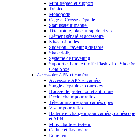
Mini-trépied et support
Trépied
Monopode
Cage et Crosse d'épaule
Stabilisateur manuel
Tête, rotule, plateau rapide et vis
Elément séparé et accessoire
Niveau à bulles
Slider ou Travelling de table
Skate dolly
Système de travelling
Support et barette Griffe Flash - Hot Shoe &
Cold Shoe
Accessoire APN et caméra
Accessoire APN et caméra
Sangle d'épaule et courroies
Housse de protection et anti-pluie
Déclencheur pour reflex
Télécommande pour caméscopes
Viseur pour reflex
Batterie et chargeur pour caméra, caméscope
et APN
Mire, charte et testeur
Cellule et flashmètre
Entretien