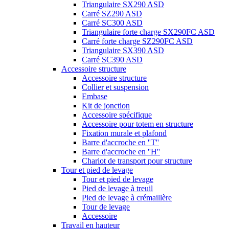
Triangulaire SX290 ASD
Carré SZ290 ASD
Carré SC300 ASD
Triangulaire forte charge SX290FC ASD
Carré forte charge SZ290FC ASD
Triangulaire SX390 ASD
Carré SC390 ASD
Accessoire structure
Accessoire structure
Collier et suspension
Embase
Kit de jonction
Accessoire spécifique
Accessoire pour totem en structure
Fixation murale et plafond
Barre d'accroche en ''T''
Barre d'accroche en ''H''
Chariot de transport pour structure
Tour et pied de levage
Tour et pied de levage
Pied de levage à treuil
Pied de levage à crémaillère
Tour de levage
Accessoire
Travail en hauteur