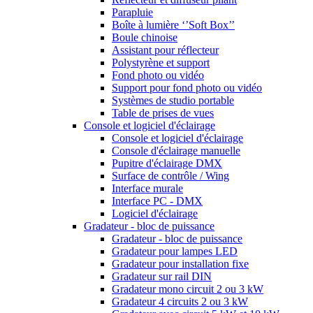
Parapluie
Boîte à lumière ‘’Soft Box’’
Boule chinoise
Assistant pour réflecteur
Polystyrène et support
Fond photo ou vidéo
Support pour fond photo ou vidéo
Systèmes de studio portable
Table de prises de vues
Console et logiciel d'éclairage
Console et logiciel d'éclairage
Console d'éclairage manuelle
Pupitre d'éclairage DMX
Surface de contrôle / Wing
Interface murale
Interface PC - DMX
Logiciel d'éclairage
Gradateur - bloc de puissance
Gradateur - bloc de puissance
Gradateur pour lampes LED
Gradateur pour installation fixe
Gradateur sur rail DIN
Gradateur mono circuit 2 ou 3 kW
Gradateur 4 circuits 2 ou 3 kW