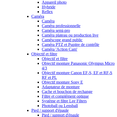
Appareil photo
Hybride
Reflex
Caméra
Caméra
Caméra professionnelle
Caméra semi-pro
Caméra plateau ou production live
Caméscope grand public
Caméra PTZ et Pupitre de contrôle
Caméra 'Action Cam'
Objectif et filtre
Objectif et filtre
Objectif monture Panasonic Olympus Micro
4/3
Objectif monture Canon EF-S, EF et RF-S
RF et PL
Objectif monture Sony E
Adaptateur de monture
Cache et bouchon de rechange
Filtre et complément optique
Système et filtre Lee Filters
Photoball ou Lensball
Pied / support d'épaule
Pied / support d'épaule