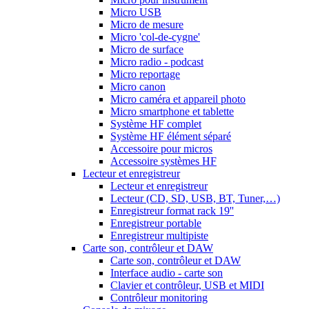
Micro USB
Micro de mesure
Micro 'col-de-cygne'
Micro de surface
Micro radio - podcast
Micro reportage
Micro canon
Micro caméra et appareil photo
Micro smartphone et tablette
Système HF complet
Système HF élément séparé
Accessoire pour micros
Accessoire systèmes HF
Lecteur et enregistreur
Lecteur et enregistreur
Lecteur (CD, SD, USB, BT, Tuner,…)
Enregistreur format rack 19''
Enregistreur portable
Enregistreur multipiste
Carte son, contrôleur et DAW
Carte son, contrôleur et DAW
Interface audio - carte son
Clavier et contrôleur, USB et MIDI
Contrôleur monitoring