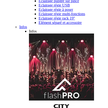
Eclairage pupitre sur pince
Eclairage régie USB
Eclairage régie à poser
Eclairage régie multi-fonctions
Eclairage régie rack 19''
Elément séparé et accessoire
Infos
Infos