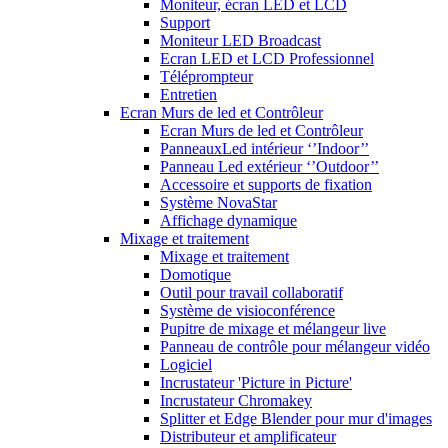
Moniteur, écran LED et LCD
Support
Moniteur LED Broadcast
Ecran LED et LCD Professionnel
Téléprompteur
Entretien
Ecran Murs de led et Contrôleur
Ecran Murs de led et Contrôleur
PanneauxLed intérieur ‘’Indoor’’
Panneau Led extérieur ‘’Outdoor’’
Accessoire et supports de fixation
Système NovaStar
Affichage dynamique
Mixage et traitement
Mixage et traitement
Domotique
Outil pour travail collaboratif
Système de visioconférence
Pupitre de mixage et mélangeur live
Panneau de contrôle pour mélangeur vidéo
Logiciel
Incrustateur 'Picture in Picture'
Incrustateur Chromakey
Splitter et Edge Blender pour mur d'images
Distributeur et amplificateur