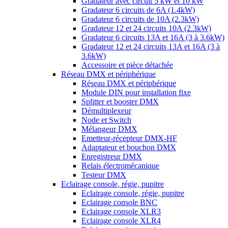
Gradateur avec circuit 5 kW et 10 kW
Gradateur 6 circuits de 6A (1.4kW)
Gradateur 6 circuits de 10A (2.3kW)
Gradateur 12 et 24 circuits 10A (2.3kW)
Gradateur 6 circuits 13A et 16A (3 à 3.6kW)
Gradateur 12 et 24 circuits 13A et 16A (3 à
3.6kW)
Accessoire et pièce détachée
Réseau DMX et périphérique
Réseau DMX et périphérique
Module DIN pour installation fixe
Splitter et booster DMX
Démultiplexeur
Node et Switch
Mélangeur DMX
Emetteur-récepteur DMX-HF
Adaptateur et bouchon DMX
Enregistreur DMX
Relais électromécanique
Testeur DMX
Eclairage console, régie, pupitre
Eclairage console, régie, pupitre
Eclairage console BNC
Eclairage console XLR3
Eclairage console XLR4