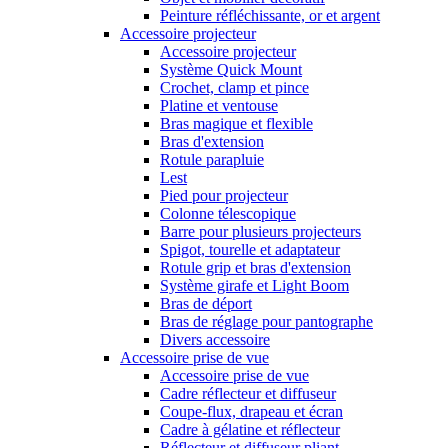
Peinture réfléchissante, or et argent
Accessoire projecteur
Accessoire projecteur
Système Quick Mount
Crochet, clamp et pince
Platine et ventouse
Bras magique et flexible
Bras d'extension
Rotule parapluie
Lest
Pied pour projecteur
Colonne télescopique
Barre pour plusieurs projecteurs
Spigot, tourelle et adaptateur
Rotule grip et bras d'extension
Système girafe et Light Boom
Bras de déport
Bras de réglage pour pantographe
Divers accessoire
Accessoire prise de vue
Accessoire prise de vue
Cadre réflecteur et diffuseur
Coupe-flux, drapeau et écran
Cadre à gélatine et réflecteur
Réflecteur et diffuseur pliant