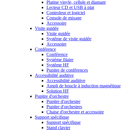
Platine vinyle, cellule et diamant
Lecteur CD et USB à plat
Controleur et logiciel
Console de mixage
Accessoire
Visite guidée
Visite guidée
Système de visite guidée
Accessoire
Conférence
Conférence
Système filaire
Système HF
Pupitre de conférences
Accessibilité auditive
Accessibilité auditive
Ampli de boucle à induction magnétique
Solution HF
Pupitre d'orchestre
Pupitre d'orchestre
Pupitre d'orchestres
Chaise d'orchestre et accessoire
Support spécifique
Support spécifique
Stand clavier