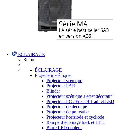
ÉCLAIRAGE
Retour
ÉCLAIRAGE
Projecteur scénique
Projecteur scénique
Projecteur PAR
Blinder
Projecteur scénique à effet décoratif
Projecteur PC / Fresnel Trad. et LED
Projecteur de découpe
Projecteur de poursuite
Projecteur horiziode et cycliode
Rampe d’éclairage trad. et LED
Barre LED couleur