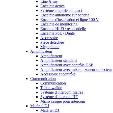
Line Array
Enceinte active
Système amplifié compact
Enceinte autonome sur batterie
Enceinte d'installation et ligne 100 V
Enceinte de monitoring
Enceinte Hi-Fi / résidentielle
Enceinte PoE / Dante
Accessoire
Pièce détachée
Mégaphone
Amplificateur
Amplificateur
Amplificateur standard
Amplificateur avec contrôle DSP
Amplificateur avec mixeur, zoneur ou lecteur
Accessoire et contrôle
Communication
Communication
Talkie-walkie
Système d'intercom filaires
Système d'intercom HF
Micro casque pour intercom
Matériel DJ
Matériel DJ