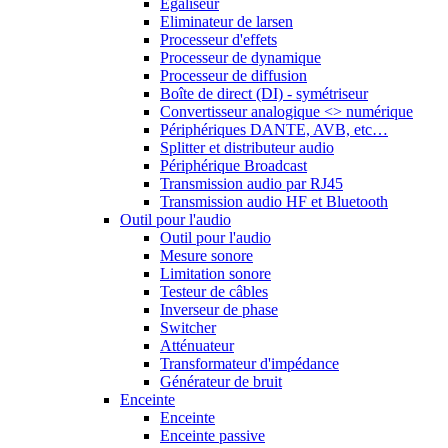
Egaliseur
Eliminateur de larsen
Processeur d'effets
Processeur de dynamique
Processeur de diffusion
Boîte de direct (DI) - symétriseur
Convertisseur analogique <> numérique
Périphériques DANTE, AVB, etc…
Splitter et distributeur audio
Périphérique Broadcast
Transmission audio par RJ45
Transmission audio HF et Bluetooth
Outil pour l'audio
Outil pour l'audio
Mesure sonore
Limitation sonore
Testeur de câbles
Inverseur de phase
Switcher
Atténuateur
Transformateur d'impédance
Générateur de bruit
Enceinte
Enceinte
Enceinte passive