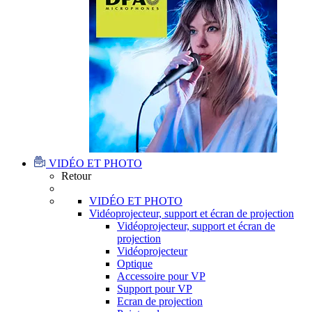
VIDÉO ET PHOTO
Retour
VIDÉO ET PHOTO
Vidéoprojecteur, support et écran de projection
Vidéoprojecteur, support et écran de
projection
Vidéoprojecteur
Optique
Accessoire pour VP
Support pour VP
Ecran de projection