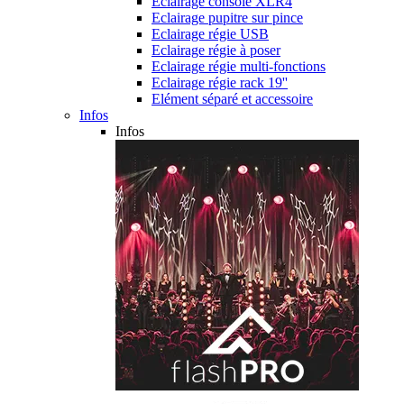
Eclairage console XLR4
Eclairage pupitre sur pince
Eclairage régie USB
Eclairage régie à poser
Eclairage régie multi-fonctions
Eclairage régie rack 19''
Elément séparé et accessoire
Infos
Infos