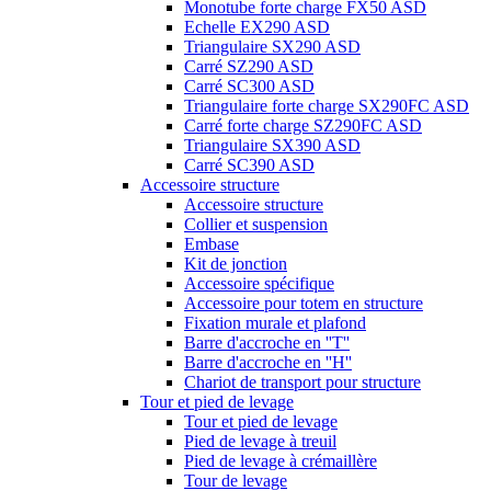
Monotube forte charge FX50 ASD
Echelle EX290 ASD
Triangulaire SX290 ASD
Carré SZ290 ASD
Carré SC300 ASD
Triangulaire forte charge SX290FC ASD
Carré forte charge SZ290FC ASD
Triangulaire SX390 ASD
Carré SC390 ASD
Accessoire structure
Accessoire structure
Collier et suspension
Embase
Kit de jonction
Accessoire spécifique
Accessoire pour totem en structure
Fixation murale et plafond
Barre d'accroche en ''T''
Barre d'accroche en ''H''
Chariot de transport pour structure
Tour et pied de levage
Tour et pied de levage
Pied de levage à treuil
Pied de levage à crémaillère
Tour de levage