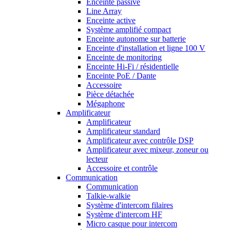
Enceinte passive
Line Array
Enceinte active
Système amplifié compact
Enceinte autonome sur batterie
Enceinte d'installation et ligne 100 V
Enceinte de monitoring
Enceinte Hi-Fi / résidentielle
Enceinte PoE / Dante
Accessoire
Pièce détachée
Mégaphone
Amplificateur
Amplificateur
Amplificateur standard
Amplificateur avec contrôle DSP
Amplificateur avec mixeur, zoneur ou
lecteur
Accessoire et contrôle
Communication
Communication
Talkie-walkie
Système d'intercom filaires
Système d'intercom HF
Micro casque pour intercom