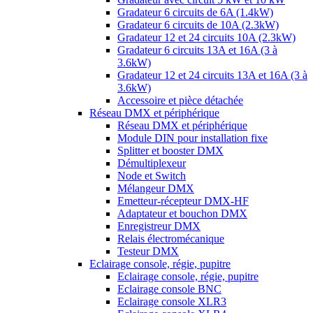
Gradateur 6 circuits de 6A (1.4kW)
Gradateur 6 circuits de 10A (2.3kW)
Gradateur 12 et 24 circuits 10A (2.3kW)
Gradateur 6 circuits 13A et 16A (3 à
3.6kW)
Gradateur 12 et 24 circuits 13A et 16A (3 à
3.6kW)
Accessoire et pièce détachée
Réseau DMX et périphérique
Réseau DMX et périphérique
Module DIN pour installation fixe
Splitter et booster DMX
Démultiplexeur
Node et Switch
Mélangeur DMX
Emetteur-récepteur DMX-HF
Adaptateur et bouchon DMX
Enregistreur DMX
Relais électromécanique
Testeur DMX
Eclairage console, régie, pupitre
Eclairage console, régie, pupitre
Eclairage console BNC
Eclairage console XLR3