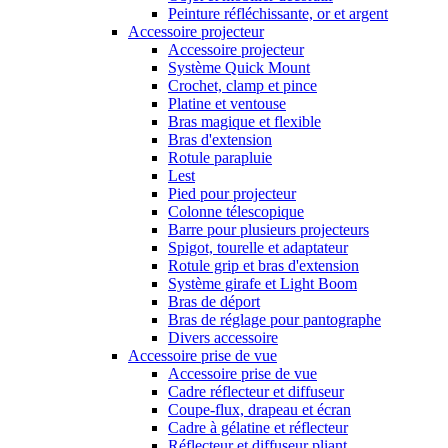
Peinture réfléchissante, or et argent
Accessoire projecteur
Accessoire projecteur
Système Quick Mount
Crochet, clamp et pince
Platine et ventouse
Bras magique et flexible
Bras d'extension
Rotule parapluie
Lest
Pied pour projecteur
Colonne télescopique
Barre pour plusieurs projecteurs
Spigot, tourelle et adaptateur
Rotule grip et bras d'extension
Système girafe et Light Boom
Bras de déport
Bras de réglage pour pantographe
Divers accessoire
Accessoire prise de vue
Accessoire prise de vue
Cadre réflecteur et diffuseur
Coupe-flux, drapeau et écran
Cadre à gélatine et réflecteur
Réflecteur et diffuseur pliant