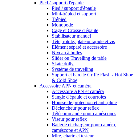
Pied / support d'épaule
Pied / support d'épaule
Mini-trépied et support
Trépied
Monopode
Cage et Crosse d'épaule
Stabilisateur manuel
Tête, rotule, plateau rapide et vis
Elément séparé et accessoire
Niveau à bulles
Slider ou Travelling de table
Skate dolly
Système de travelling
Support et barette Griffe Flash - Hot Shoe
& Cold Shoe
Accessoire APN et caméra
Accessoire APN et caméra
Sangle d'épaule et courroies
Housse de protection et anti-pluie
Déclencheur pour reflex
Télécommande pour caméscopes
Viseur pour reflex
Batterie et chargeur pour caméra,
caméscope et APN
Mire, charte et testeur