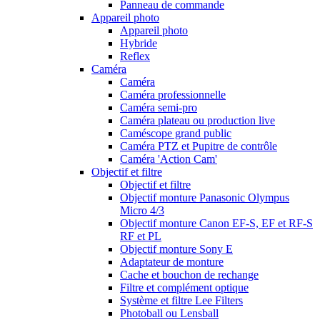
Panneau de commande
Appareil photo
Appareil photo
Hybride
Reflex
Caméra
Caméra
Caméra professionnelle
Caméra semi-pro
Caméra plateau ou production live
Caméscope grand public
Caméra PTZ et Pupitre de contrôle
Caméra 'Action Cam'
Objectif et filtre
Objectif et filtre
Objectif monture Panasonic Olympus
Micro 4/3
Objectif monture Canon EF-S, EF et RF-S
RF et PL
Objectif monture Sony E
Adaptateur de monture
Cache et bouchon de rechange
Filtre et complément optique
Système et filtre Lee Filters
Photoball ou Lensball