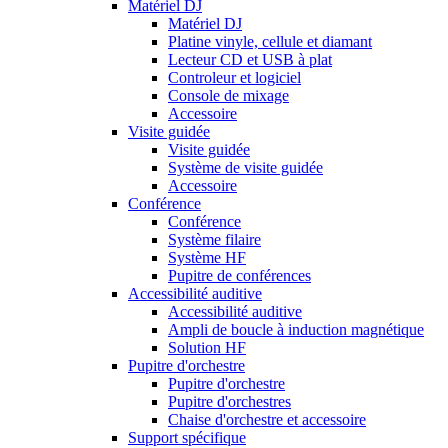
Matériel DJ
Matériel DJ
Platine vinyle, cellule et diamant
Lecteur CD et USB à plat
Controleur et logiciel
Console de mixage
Accessoire
Visite guidée
Visite guidée
Système de visite guidée
Accessoire
Conférence
Conférence
Système filaire
Système HF
Pupitre de conférences
Accessibilité auditive
Accessibilité auditive
Ampli de boucle à induction magnétique
Solution HF
Pupitre d'orchestre
Pupitre d'orchestre
Pupitre d'orchestres
Chaise d'orchestre et accessoire
Support spécifique