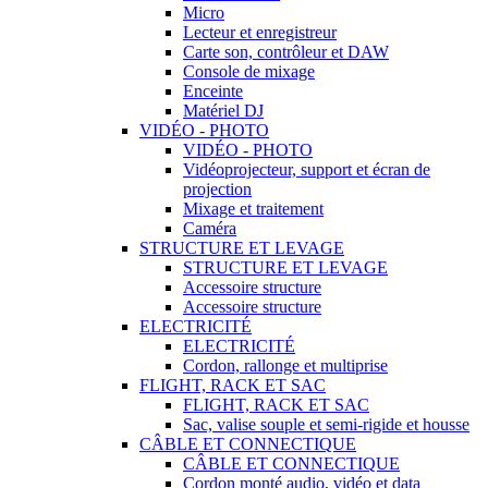
Micro
Lecteur et enregistreur
Carte son, contrôleur et DAW
Console de mixage
Enceinte
Matériel DJ
VIDÉO - PHOTO
VIDÉO - PHOTO
Vidéoprojecteur, support et écran de
projection
Mixage et traitement
Caméra
STRUCTURE ET LEVAGE
STRUCTURE ET LEVAGE
Accessoire structure
Accessoire structure
ELECTRICITÉ
ELECTRICITÉ
Cordon, rallonge et multiprise
FLIGHT, RACK ET SAC
FLIGHT, RACK ET SAC
Sac, valise souple et semi-rigide et housse
CÂBLE ET CONNECTIQUE
CÂBLE ET CONNECTIQUE
Cordon monté audio, vidéo et data