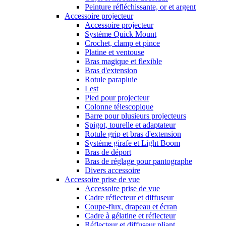
Peinture réfléchissante, or et argent
Accessoire projecteur
Accessoire projecteur
Système Quick Mount
Crochet, clamp et pince
Platine et ventouse
Bras magique et flexible
Bras d'extension
Rotule parapluie
Lest
Pied pour projecteur
Colonne télescopique
Barre pour plusieurs projecteurs
Spigot, tourelle et adaptateur
Rotule grip et bras d'extension
Système girafe et Light Boom
Bras de déport
Bras de réglage pour pantographe
Divers accessoire
Accessoire prise de vue
Accessoire prise de vue
Cadre réflecteur et diffuseur
Coupe-flux, drapeau et écran
Cadre à gélatine et réflecteur
Réflecteur et diffuseur pliant