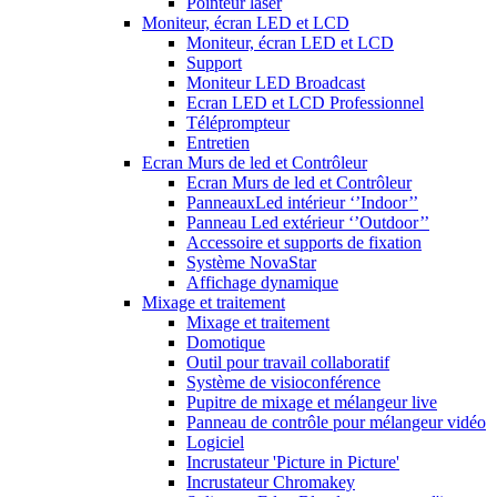
Pointeur laser
Moniteur, écran LED et LCD
Moniteur, écran LED et LCD
Support
Moniteur LED Broadcast
Ecran LED et LCD Professionnel
Téléprompteur
Entretien
Ecran Murs de led et Contrôleur
Ecran Murs de led et Contrôleur
PanneauxLed intérieur ‘’Indoor’’
Panneau Led extérieur ‘’Outdoor’’
Accessoire et supports de fixation
Système NovaStar
Affichage dynamique
Mixage et traitement
Mixage et traitement
Domotique
Outil pour travail collaboratif
Système de visioconférence
Pupitre de mixage et mélangeur live
Panneau de contrôle pour mélangeur vidéo
Logiciel
Incrustateur 'Picture in Picture'
Incrustateur Chromakey