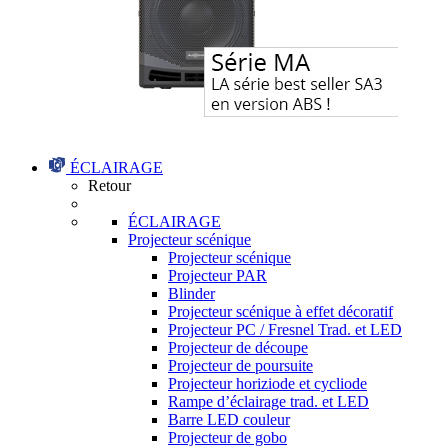
ÉCLAIRAGE
Retour
ÉCLAIRAGE
Projecteur scénique
Projecteur scénique
Projecteur PAR
Blinder
Projecteur scénique à effet décoratif
Projecteur PC / Fresnel Trad. et LED
Projecteur de découpe
Projecteur de poursuite
Projecteur horiziode et cycliode
Rampe d’éclairage trad. et LED
Barre LED couleur
Projecteur de gobo