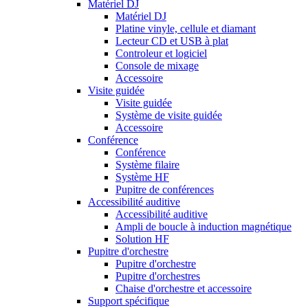
Matériel DJ
Matériel DJ
Platine vinyle, cellule et diamant
Lecteur CD et USB à plat
Controleur et logiciel
Console de mixage
Accessoire
Visite guidée
Visite guidée
Système de visite guidée
Accessoire
Conférence
Conférence
Système filaire
Système HF
Pupitre de conférences
Accessibilité auditive
Accessibilité auditive
Ampli de boucle à induction magnétique
Solution HF
Pupitre d'orchestre
Pupitre d'orchestre
Pupitre d'orchestres
Chaise d'orchestre et accessoire
Support spécifique