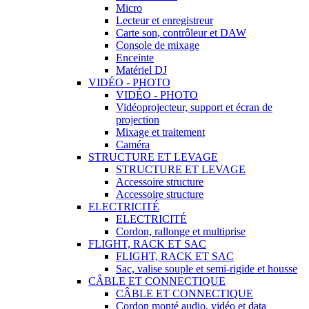
Micro
Lecteur et enregistreur
Carte son, contrôleur et DAW
Console de mixage
Enceinte
Matériel DJ
VIDÉO - PHOTO
VIDÉO - PHOTO
Vidéoprojecteur, support et écran de
projection
Mixage et traitement
Caméra
STRUCTURE ET LEVAGE
STRUCTURE ET LEVAGE
Accessoire structure
Accessoire structure
ELECTRICITÉ
ELECTRICITÉ
Cordon, rallonge et multiprise
FLIGHT, RACK ET SAC
FLIGHT, RACK ET SAC
Sac, valise souple et semi-rigide et housse
CÂBLE ET CONNECTIQUE
CÂBLE ET CONNECTIQUE
Cordon monté audio, vidéo et data