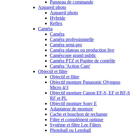
Panneau de commande
Appareil photo
Appareil photo
Hybride
Reflex
Caméra
Caméra
Caméra professionnelle
Caméra semi-pro
Caméra plateau ou production live
Caméscope grand public
Caméra PTZ et Pupitre de contrôle
Caméra 'Action Cam'
Objectif et filtre
Objectif et filtre
Objectif monture Panasonic Olympus
Micro 4/3
Objectif monture Canon EF-S, EF et RF-S
RF et PL
Objectif monture Sony E
Adaptateur de monture
Cache et bouchon de rechange
Filtre et complément optique
Système et filtre Lee Filters
Photoball ou Lensball