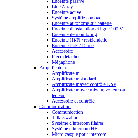
Enceinte passive
Line Array
Enceinte active
Système amplifié compact
Enceinte autonome sur batterie
Enceinte d'installation et ligne 100 V
Enceinte de monitoring
Enceinte Hi-Fi / résidentielle
Enceinte PoE / Dante
Accessoire
Pièce détachée
Mégaphone
Amplificateur
Amplificateur
Amplificateur standard
Amplificateur avec contrôle DSP
Amplificateur avec mixeur, zoneur ou
lecteur
Accessoire et contrôle
Communication
Communication
Talkie-walkie
Système d'intercom filaires
Système d'intercom HF
Micro casque pour intercom