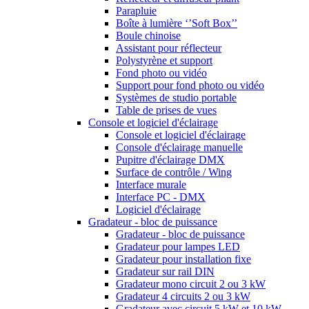
Parapluie
Boîte à lumière ‘’Soft Box’’
Boule chinoise
Assistant pour réflecteur
Polystyrène et support
Fond photo ou vidéo
Support pour fond photo ou vidéo
Systèmes de studio portable
Table de prises de vues
Console et logiciel d'éclairage
Console et logiciel d'éclairage
Console d'éclairage manuelle
Pupitre d'éclairage DMX
Surface de contrôle / Wing
Interface murale
Interface PC - DMX
Logiciel d'éclairage
Gradateur - bloc de puissance
Gradateur - bloc de puissance
Gradateur pour lampes LED
Gradateur pour installation fixe
Gradateur sur rail DIN
Gradateur mono circuit 2 ou 3 kW
Gradateur 4 circuits 2 ou 3 kW
Gradateur avec circuit 5 kW et 10 kW