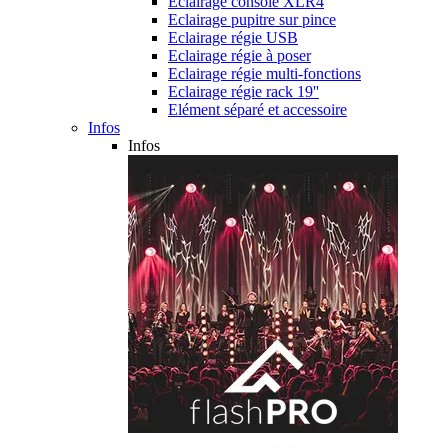
Eclairage console XLR4
Eclairage pupitre sur pince
Eclairage régie USB
Eclairage régie à poser
Eclairage régie multi-fonctions
Eclairage régie rack 19''
Elément séparé et accessoire
Infos
Infos