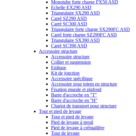
Monotube forte charge FX50 ASD
Echelle EX290 ASD
Triangulaire SX290 ASD
Carré SZ290 ASD
Carré SC300 ASD
Triangulaire forte charge SX290FC ASD
Carré forte charge SZ290FC ASD
Triangulaire SX390 ASD
Carré SC390 ASD
Accessoire structure
Accessoire structure
Collier et suspension
Embase
Kit de jonction
Accessoire spécifique
Accessoire pour totem en structure
Fixation murale et plafond
Barre d'accroche en ''T''
Barre d'accroche en ''H''
Chariot de transport pour structure
Tour et pied de levage
Tour et pied de levage
Pied de levage à treuil
Pied de levage à crémaillère
Tour de levage