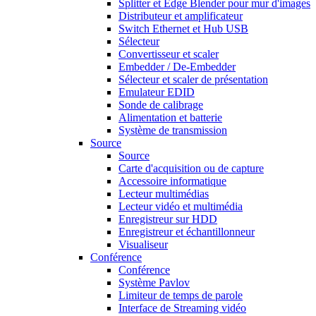
Splitter et Edge Blender pour mur d'images
Distributeur et amplificateur
Switch Ethernet et Hub USB
Sélecteur
Convertisseur et scaler
Embedder / De-Embedder
Sélecteur et scaler de présentation
Emulateur EDID
Sonde de calibrage
Alimentation et batterie
Système de transmission
Source
Source
Carte d'acquisition ou de capture
Accessoire informatique
Lecteur multimédias
Lecteur vidéo et multimédia
Enregistreur sur HDD
Enregistreur et échantillonneur
Visualiseur
Conférence
Conférence
Système Pavlov
Limiteur de temps de parole
Interface de Streaming vidéo