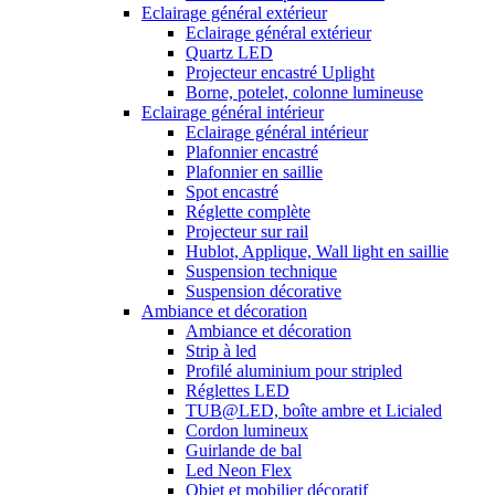
Eclairage général extérieur
Eclairage général extérieur
Quartz LED
Projecteur encastré Uplight
Borne, potelet, colonne lumineuse
Eclairage général intérieur
Eclairage général intérieur
Plafonnier encastré
Plafonnier en saillie
Spot encastré
Réglette complète
Projecteur sur rail
Hublot, Applique, Wall light en saillie
Suspension technique
Suspension décorative
Ambiance et décoration
Ambiance et décoration
Strip à led
Profilé aluminium pour stripled
Réglettes LED
TUB@LED, boîte ambre et Licialed
Cordon lumineux
Guirlande de bal
Led Neon Flex
Objet et mobilier décoratif