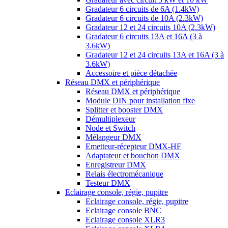
Gradateur 6 circuits de 6A (1.4kW)
Gradateur 6 circuits de 10A (2.3kW)
Gradateur 12 et 24 circuits 10A (2.3kW)
Gradateur 6 circuits 13A et 16A (3 à
3.6kW)
Gradateur 12 et 24 circuits 13A et 16A (3 à
3.6kW)
Accessoire et pièce détachée
Réseau DMX et périphérique
Réseau DMX et périphérique
Module DIN pour installation fixe
Splitter et booster DMX
Démultiplexeur
Node et Switch
Mélangeur DMX
Emetteur-récepteur DMX-HF
Adaptateur et bouchon DMX
Enregistreur DMX
Relais électromécanique
Testeur DMX
Eclairage console, régie, pupitre
Eclairage console, régie, pupitre
Eclairage console BNC
Eclairage console XLR3