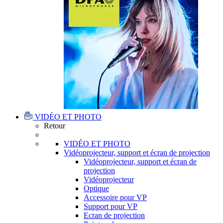
VIDÉO ET PHOTO
Retour
VIDÉO ET PHOTO
Vidéoprojecteur, support et écran de projection
Vidéoprojecteur, support et écran de
projection
Vidéoprojecteur
Optique
Accessoire pour VP
Support pour VP
Ecran de projection