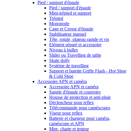
Pied / support d'épaule
Pied / support d'épaule
Mini-trépied et support
Trépied
Monopode
Cage et Crosse d'épaule
Stabilisateur manuel
Tête, rotule, plateau rapide et vis
Elément séparé et accessoire
Niveau à bulles
Slider ou Travelling de table
Skate dolly
Système de travelling
Support et barette Griffe Flash - Hot Shoe
& Cold Shoe
Accessoire APN et caméra
Accessoire APN et caméra
Sangle d'épaule et courroies
Housse de protection et anti-pluie
Déclencheur pour reflex
Télécommande pour caméscopes
Viseur pour reflex
Batterie et chargeur pour caméra,
caméscope et APN
Mire, charte et testeur