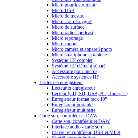
Micro pour instrument
Micro USB
Micro de mesure
Micro 'col-de-cygne'
Micro de surface
Micro radio - podcast
Micro reportage
Micro canon
Micro caméra et appareil photo
Micro smartphone et tablette
Système HF complet
Système HF élément séparé
Accessoire pour micros
Accessoire systèmes HF
Lecteur et enregistreur
Lecteur et enregistreur
Lecteur (CD, SD, USB, BT, Tuner,…)
Enregistreur format rack 19''
Enregistreur portable
Enregistreur multipiste
Carte son, contrôleur et DAW
Carte son, contrôleur et DAW
Interface audio - carte son
Clavier et contrôleur, USB et MIDI
Contrôleur monitoring