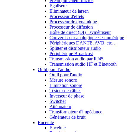
Préamplificateur micros
Egaliseur
Eliminateur de larsen
Processeur d'effets
Processeur de dynamique
Processeur de diffusion
Boîte de direct (DI) - symétriseur
Convertisseur analogique <> numérique
Périphériques DANTE, AVB, etc…
Splitter et distributeur audio
Périphérique Broadcast
Transmission audio par RJ45
Transmission audio HF et Bluetooth
Outil pour l'audio
Outil pour l'audio
Mesure sonore
Limitation sonore
Testeur de câbles
Inverseur de phase
Switcher
Atténuateur
Transformateur d'impédance
Générateur de bruit
Enceinte
Enceinte