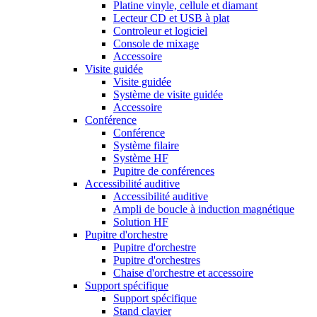
Platine vinyle, cellule et diamant
Lecteur CD et USB à plat
Controleur et logiciel
Console de mixage
Accessoire
Visite guidée
Visite guidée
Système de visite guidée
Accessoire
Conférence
Conférence
Système filaire
Système HF
Pupitre de conférences
Accessibilité auditive
Accessibilité auditive
Ampli de boucle à induction magnétique
Solution HF
Pupitre d'orchestre
Pupitre d'orchestre
Pupitre d'orchestres
Chaise d'orchestre et accessoire
Support spécifique
Support spécifique
Stand clavier