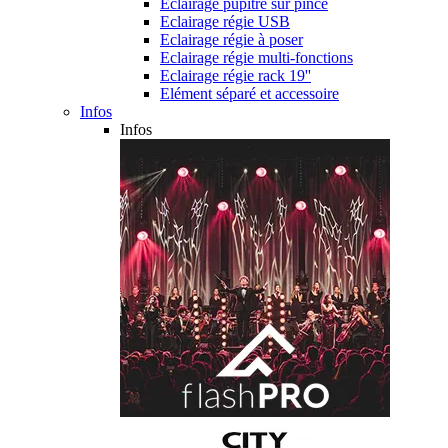
Eclairage pupitre sur pince
Eclairage régie USB
Eclairage régie à poser
Eclairage régie multi-fonctions
Eclairage régie rack 19''
Elément séparé et accessoire
Infos
Infos