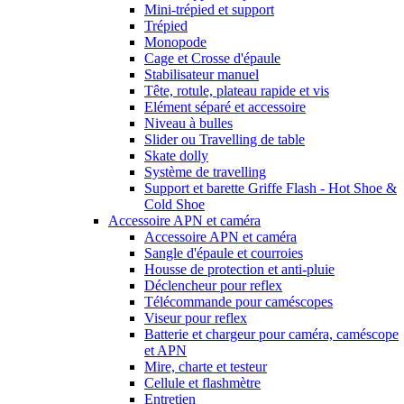
Mini-trépied et support
Trépied
Monopode
Cage et Crosse d'épaule
Stabilisateur manuel
Tête, rotule, plateau rapide et vis
Elément séparé et accessoire
Niveau à bulles
Slider ou Travelling de table
Skate dolly
Système de travelling
Support et barette Griffe Flash - Hot Shoe &
Cold Shoe
Accessoire APN et caméra
Accessoire APN et caméra
Sangle d'épaule et courroies
Housse de protection et anti-pluie
Déclencheur pour reflex
Télécommande pour caméscopes
Viseur pour reflex
Batterie et chargeur pour caméra, caméscope
et APN
Mire, charte et testeur
Cellule et flashmètre
Entretien