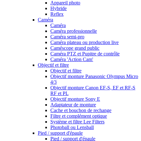
Appareil photo
Hybride
Reflex
Caméra
Caméra
Caméra professionnelle
Caméra semi-pro
Caméra plateau ou production live
Caméscope grand public
Caméra PTZ et Pupitre de contrôle
Caméra 'Action Cam'
Objectif et filtre
Objectif et filtre
Objectif monture Panasonic Olympus Micro
4/3
Objectif monture Canon EF-S, EF et RF-S
RF et PL
Objectif monture Sony E
Adaptateur de monture
Cache et bouchon de rechange
Filtre et complément optique
Système et filtre Lee Filters
Photoball ou Lensball
Pied / support d'épaule
Pied / support d'épaule