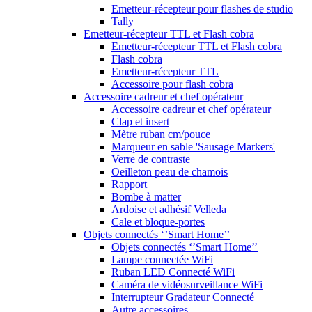
Emetteur-récepteur pour flashes de studio
Tally
Emetteur-récepteur TTL et Flash cobra
Emetteur-récepteur TTL et Flash cobra
Flash cobra
Emetteur-récepteur TTL
Accessoire pour flash cobra
Accessoire cadreur et chef opérateur
Accessoire cadreur et chef opérateur
Clap et insert
Mètre ruban cm/pouce
Marqueur en sable 'Sausage Markers'
Verre de contraste
Oeilleton peau de chamois
Rapport
Bombe à matter
Ardoise et adhésif Velleda
Cale et bloque-portes
Objets connectés ‘’Smart Home’’
Objets connectés ‘’Smart Home’’
Lampe connectée WiFi
Ruban LED Connecté WiFi
Caméra de vidéosurveillance WiFi
Interrupteur Gradateur Connecté
Autre accessoires