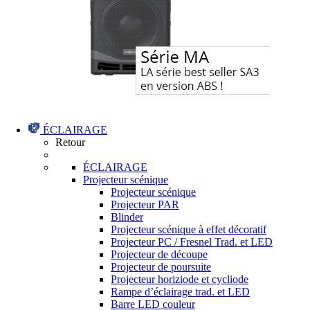
ÉCLAIRAGE
Retour
ÉCLAIRAGE
Projecteur scénique
Projecteur scénique
Projecteur PAR
Blinder
Projecteur scénique à effet décoratif
Projecteur PC / Fresnel Trad. et LED
Projecteur de découpe
Projecteur de poursuite
Projecteur horiziode et cycliode
Rampe d’éclairage trad. et LED
Barre LED couleur