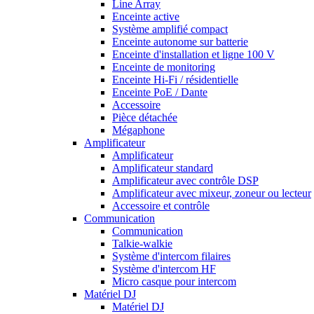
Line Array
Enceinte active
Système amplifié compact
Enceinte autonome sur batterie
Enceinte d'installation et ligne 100 V
Enceinte de monitoring
Enceinte Hi-Fi / résidentielle
Enceinte PoE / Dante
Accessoire
Pièce détachée
Mégaphone
Amplificateur
Amplificateur
Amplificateur standard
Amplificateur avec contrôle DSP
Amplificateur avec mixeur, zoneur ou lecteur
Accessoire et contrôle
Communication
Communication
Talkie-walkie
Système d'intercom filaires
Système d'intercom HF
Micro casque pour intercom
Matériel DJ
Matériel DJ