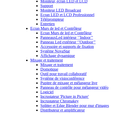
Moniteur, écran LED et LCD
Support
Moniteur LED Broadcast
Ecran LED et LCD Professionnel
Téléprompteur
Entretien
Ecran Murs de led et Contrôleur
Ecran Murs de led et Contrôleur
PanneauxLed intérieur ‘’Indoor’’
Panneau Led extérieur ‘’Outdoor’’
Accessoire et supports de fixation
Système NovaStar
Affichage dynamique
Mixage et traitement
Mixage et traitement
Domotique
Outil pour travail collaboratif
Système de visioconférence
Pupitre de mixage et mélangeur live
Panneau de contrôle pour mélangeur vidéo
Logiciel
Incrustateur 'Picture in Picture'
Incrustateur Chromakey
Splitter et Edge Blender pour mur d'images
Distributeur et amplificateur