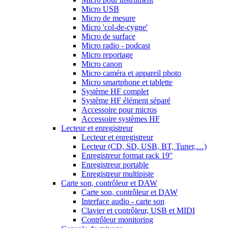
Micro USB
Micro de mesure
Micro 'col-de-cygne'
Micro de surface
Micro radio - podcast
Micro reportage
Micro canon
Micro caméra et appareil photo
Micro smartphone et tablette
Système HF complet
Système HF élément séparé
Accessoire pour micros
Accessoire systèmes HF
Lecteur et enregistreur
Lecteur et enregistreur
Lecteur (CD, SD, USB, BT, Tuner,…)
Enregistreur format rack 19''
Enregistreur portable
Enregistreur multipiste
Carte son, contrôleur et DAW
Carte son, contrôleur et DAW
Interface audio - carte son
Clavier et contrôleur, USB et MIDI
Contrôleur monitoring