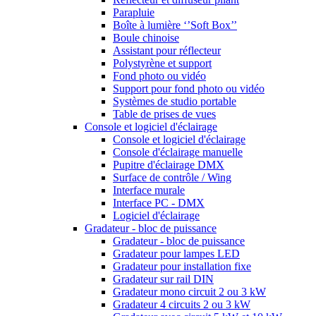
Parapluie
Boîte à lumière ‘’Soft Box’’
Boule chinoise
Assistant pour réflecteur
Polystyrène et support
Fond photo ou vidéo
Support pour fond photo ou vidéo
Systèmes de studio portable
Table de prises de vues
Console et logiciel d'éclairage
Console et logiciel d'éclairage
Console d'éclairage manuelle
Pupitre d'éclairage DMX
Surface de contrôle / Wing
Interface murale
Interface PC - DMX
Logiciel d'éclairage
Gradateur - bloc de puissance
Gradateur - bloc de puissance
Gradateur pour lampes LED
Gradateur pour installation fixe
Gradateur sur rail DIN
Gradateur mono circuit 2 ou 3 kW
Gradateur 4 circuits 2 ou 3 kW