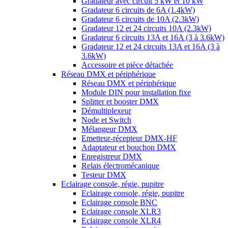
Gradateur avec circuit 5 kW et 10 kW
Gradateur 6 circuits de 6A (1.4kW)
Gradateur 6 circuits de 10A (2.3kW)
Gradateur 12 et 24 circuits 10A (2.3kW)
Gradateur 6 circuits 13A et 16A (3 à 3.6kW)
Gradateur 12 et 24 circuits 13A et 16A (3 à
3.6kW)
Accessoire et pièce détachée
Réseau DMX et périphérique
Réseau DMX et périphérique
Module DIN pour installation fixe
Splitter et booster DMX
Démultiplexeur
Node et Switch
Mélangeur DMX
Emetteur-récepteur DMX-HF
Adaptateur et bouchon DMX
Enregistreur DMX
Relais électromécanique
Testeur DMX
Eclairage console, régie, pupitre
Eclairage console, régie, pupitre
Eclairage console BNC
Eclairage console XLR3
Eclairage console XLR4