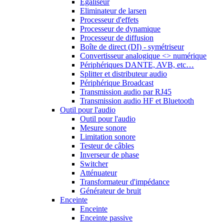
Egaliseur
Eliminateur de larsen
Processeur d'effets
Processeur de dynamique
Processeur de diffusion
Boîte de direct (DI) - symétriseur
Convertisseur analogique <> numérique
Périphériques DANTE, AVB, etc…
Splitter et distributeur audio
Périphérique Broadcast
Transmission audio par RJ45
Transmission audio HF et Bluetooth
Outil pour l'audio
Outil pour l'audio
Mesure sonore
Limitation sonore
Testeur de câbles
Inverseur de phase
Switcher
Atténuateur
Transformateur d'impédance
Générateur de bruit
Enceinte
Enceinte
Enceinte passive