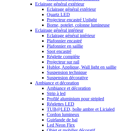
Eclairage général extérieur
Eclairage général extérieur
Quartz LED
Projecteur encastré Uplight
Borne, potelet, colonne lumineuse
Eclairage général intérieur
Eclairage général intérieur
Plafonnier encastré
Plafonnier en saillie
Spot encastré
Réglette complète
Projecteur sur rail
Hublot, Applique, Wall light en saillie
Suspension technique
Suspension décorative
Ambiance et décoration
Ambiance et décoration
Strip à led
Profilé aluminium pour stripled
Réglettes LED
TUB@LED, boîte ambre et Licialed
Cordon lumineux
Guirlande de bal
Led Neon Flex
Objet et mobilier décoratif