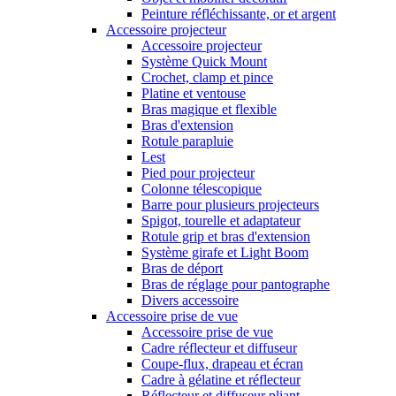
Peinture réfléchissante, or et argent
Accessoire projecteur
Accessoire projecteur
Système Quick Mount
Crochet, clamp et pince
Platine et ventouse
Bras magique et flexible
Bras d'extension
Rotule parapluie
Lest
Pied pour projecteur
Colonne télescopique
Barre pour plusieurs projecteurs
Spigot, tourelle et adaptateur
Rotule grip et bras d'extension
Système girafe et Light Boom
Bras de déport
Bras de réglage pour pantographe
Divers accessoire
Accessoire prise de vue
Accessoire prise de vue
Cadre réflecteur et diffuseur
Coupe-flux, drapeau et écran
Cadre à gélatine et réflecteur
Réflecteur et diffuseur pliant