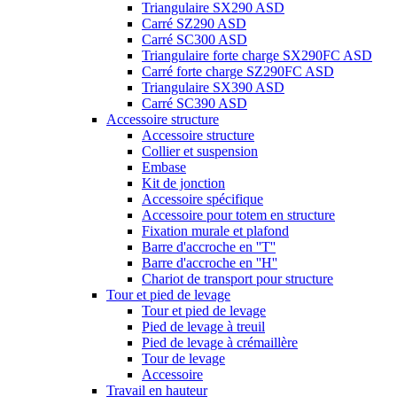
Triangulaire SX290 ASD
Carré SZ290 ASD
Carré SC300 ASD
Triangulaire forte charge SX290FC ASD
Carré forte charge SZ290FC ASD
Triangulaire SX390 ASD
Carré SC390 ASD
Accessoire structure
Accessoire structure
Collier et suspension
Embase
Kit de jonction
Accessoire spécifique
Accessoire pour totem en structure
Fixation murale et plafond
Barre d'accroche en ''T''
Barre d'accroche en ''H''
Chariot de transport pour structure
Tour et pied de levage
Tour et pied de levage
Pied de levage à treuil
Pied de levage à crémaillère
Tour de levage
Accessoire
Travail en hauteur