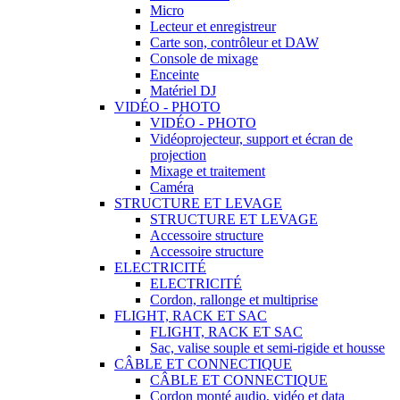
Micro
Lecteur et enregistreur
Carte son, contrôleur et DAW
Console de mixage
Enceinte
Matériel DJ
VIDÉO - PHOTO
VIDÉO - PHOTO
Vidéoprojecteur, support et écran de
projection
Mixage et traitement
Caméra
STRUCTURE ET LEVAGE
STRUCTURE ET LEVAGE
Accessoire structure
Accessoire structure
ELECTRICITÉ
ELECTRICITÉ
Cordon, rallonge et multiprise
FLIGHT, RACK ET SAC
FLIGHT, RACK ET SAC
Sac, valise souple et semi-rigide et housse
CÂBLE ET CONNECTIQUE
CÂBLE ET CONNECTIQUE
Cordon monté audio, vidéo et data