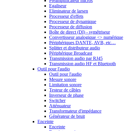
Préamplificateur micros
Egaliseur
Eliminateur de larsen
Processeur d'effets
Processeur de dynamique
Processeur de diffusion
Boîte de direct (DI) - symétriseur
Convertisseur analogique <> numérique
Périphériques DANTE, AVB, etc…
Splitter et distributeur audio
Périphérique Broadcast
Transmission audio par RJ45
Transmission audio HF et Bluetooth
Outil pour l'audio
Outil pour l'audio
Mesure sonore
Limitation sonore
Testeur de câbles
Inverseur de phase
Switcher
Atténuateur
Transformateur d'impédance
Générateur de bruit
Enceinte
Enceinte