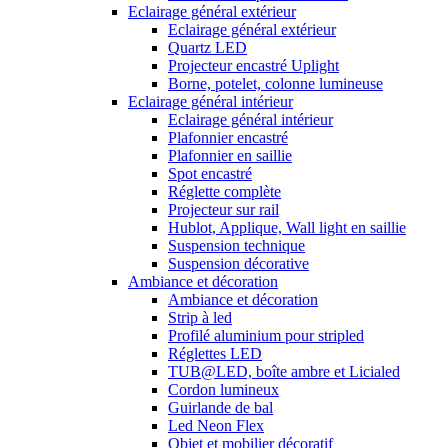
Eclairage général extérieur
Eclairage général extérieur
Quartz LED
Projecteur encastré Uplight
Borne, potelet, colonne lumineuse
Eclairage général intérieur
Eclairage général intérieur
Plafonnier encastré
Plafonnier en saillie
Spot encastré
Réglette complète
Projecteur sur rail
Hublot, Applique, Wall light en saillie
Suspension technique
Suspension décorative
Ambiance et décoration
Ambiance et décoration
Strip à led
Profilé aluminium pour stripled
Réglettes LED
TUB@LED, boîte ambre et Licialed
Cordon lumineux
Guirlande de bal
Led Neon Flex
Objet et mobilier décoratif