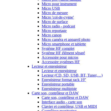
Micro pour instrument
Micro USB
Micro de mesure
Micro 'col-de-cygne'
Micro de surface
Micro radio - podcast
Micro reportage
Micro canon
Micro caméra et appareil photo
Micro smartphone et tablette
Système HF complet
Système HF élément séparé
Accessoire pour micros
Accessoire systèmes HF
Lecteur et enregistreur
Lecteur et enregistreur
Lecteur (CD, SD, USB, BT, Tuner,…)
Enregistreur format rack 19''
Enregistreur portable
Enregistreur multipiste
Carte son, contrôleur et DAW
Carte son, contrôleur et DAW
Interface audio - carte son
Clavier et contrôleur, USB et MIDI
Contrôleur monitoring