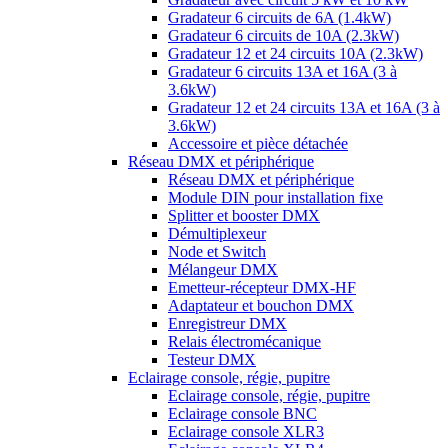
Gradateur 6 circuits de 6A (1.4kW)
Gradateur 6 circuits de 10A (2.3kW)
Gradateur 12 et 24 circuits 10A (2.3kW)
Gradateur 6 circuits 13A et 16A (3 à
3.6kW)
Gradateur 12 et 24 circuits 13A et 16A (3 à
3.6kW)
Accessoire et pièce détachée
Réseau DMX et périphérique
Réseau DMX et périphérique
Module DIN pour installation fixe
Splitter et booster DMX
Démultiplexeur
Node et Switch
Mélangeur DMX
Emetteur-récepteur DMX-HF
Adaptateur et bouchon DMX
Enregistreur DMX
Relais électromécanique
Testeur DMX
Eclairage console, régie, pupitre
Eclairage console, régie, pupitre
Eclairage console BNC
Eclairage console XLR3