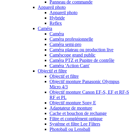
Panneau de commande
Appareil photo
Appareil photo
Hybride
Reflex
Caméra
Caméra
Caméra professionnelle
Caméra semi-pro
Caméra plateau ou production live
Caméscope grand public
Caméra PTZ et Pupitre de contrôle
Caméra 'Action Cam'
Objectif et filtre
Objectif et filtre
Objectif monture Panasonic Olympus
Micro 4/3
Objectif monture Canon EF-S, EF et RF-S
RF et PL
Objectif monture Sony E
Adaptateur de monture
Cache et bouchon de rechange
Filtre et complément optique
Système et filtre Lee Filters
Photoball ou Lensball