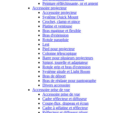
Peinture réfléchissante, or et argent
Accessoire projecteur
Accessoire projecteur
Système Quick Mount
Crochet, clamp et pince
Platine et ventouse
Bras magique et flexible
Bras d'extension
Rotule parapluie
Lest
Pied pour projecteur
Colonne télescopique
Barre pour plusieurs projecteurs
Spigot, tourelle et adaptateur
Rotule grip et bras d'extension
Système girafe et Light Boom
Bras de déport
Bras de réglage pour pantographe
Divers accessoire
Accessoire prise de vue
Accessoire prise de vue
Cadre réflecteur et diffuseur
Coupe-flux, drapeau et écran
Cadre à gélatine et réflecteur
Réflecteur et diffuseur pliant