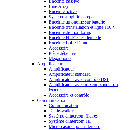
Enceinte passive
Line Array
Enceinte active
Système amplifié compact
Enceinte autonome sur batterie
Enceinte d'installation et ligne 100 V
Enceinte de monitoring
Enceinte Hi-Fi / résidentielle
Enceinte PoE / Dante
Accessoire
Pièce détachée
Mégaphone
Amplificateur
Amplificateur
Amplificateur standard
Amplificateur avec contrôle DSP
Amplificateur avec mixeur, zoneur ou
lecteur
Accessoire et contrôle
Communication
Communication
Talkie-walkie
Système d'intercom filaires
Système d'intercom HF
Micro casque pour intercom