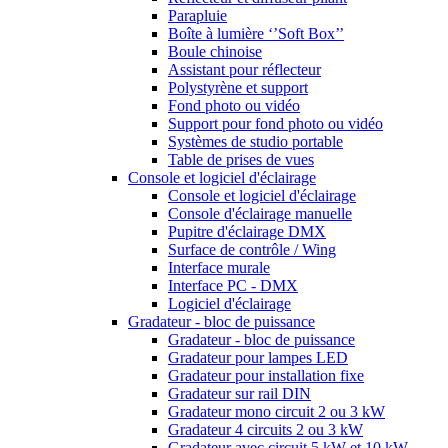
Parapluie
Boîte à lumière ‘’Soft Box’’
Boule chinoise
Assistant pour réflecteur
Polystyrène et support
Fond photo ou vidéo
Support pour fond photo ou vidéo
Systèmes de studio portable
Table de prises de vues
Console et logiciel d'éclairage
Console et logiciel d'éclairage
Console d'éclairage manuelle
Pupitre d'éclairage DMX
Surface de contrôle / Wing
Interface murale
Interface PC - DMX
Logiciel d'éclairage
Gradateur - bloc de puissance
Gradateur - bloc de puissance
Gradateur pour lampes LED
Gradateur pour installation fixe
Gradateur sur rail DIN
Gradateur mono circuit 2 ou 3 kW
Gradateur 4 circuits 2 ou 3 kW
Gradateur avec circuit 5 kW et 10 kW