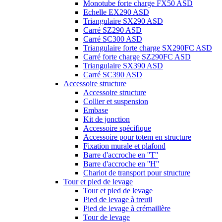
Monotube forte charge FX50 ASD
Echelle EX290 ASD
Triangulaire SX290 ASD
Carré SZ290 ASD
Carré SC300 ASD
Triangulaire forte charge SX290FC ASD
Carré forte charge SZ290FC ASD
Triangulaire SX390 ASD
Carré SC390 ASD
Accessoire structure
Accessoire structure
Collier et suspension
Embase
Kit de jonction
Accessoire spécifique
Accessoire pour totem en structure
Fixation murale et plafond
Barre d'accroche en ''T''
Barre d'accroche en ''H''
Chariot de transport pour structure
Tour et pied de levage
Tour et pied de levage
Pied de levage à treuil
Pied de levage à crémaillère
Tour de levage