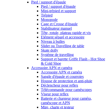
Pied / support d'épaule
Pied / support d'épaule
Mini-trépied et support
Trépied
Monopode
Cage et Crosse d'épaule
Stabilisateur manuel
Tête, rotule, plateau rapide et vis
Elément séparé et accessoire
Niveau à bulles
Slider ou Travelling de table
Skate dolly
Système de travelling
Support et barette Griffe Flash - Hot Shoe
& Cold Shoe
Accessoire APN et caméra
Accessoire APN et caméra
Sangle d'épaule et courroies
Housse de protection et anti-pluie
Déclencheur pour reflex
Télécommande pour caméscopes
Viseur pour reflex
Batterie et chargeur pour caméra,
caméscope et APN
Mire, charte et testeur