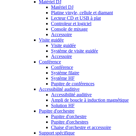
Matériel DJ
Matériel DJ
Platine vinyle, cellule et diamant
Lecteur CD et USB à plat
Controleur et logiciel
Console de mixage
Accessoire
Visite guidée
Visite guidée
Système de visite guidée
Accessoire
Conférence
Conférence
Système filaire
Système HF
Pupitre de conférences
Accessibilité auditive
Accessibilité auditive
Ampli de boucle à induction magnétique
Solution HF
Pupitre d'orchestre
Pupitre d'orchestre
Pupitre d'orchestres
Chaise d'orchestre et accessoire
Support spécifique