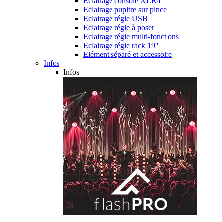
Eclairage console XLR4
Eclairage pupitre sur pince
Eclairage régie USB
Eclairage régie à poser
Eclairage régie multi-fonctions
Eclairage régie rack 19''
Elément séparé et accessoire
Infos
Infos