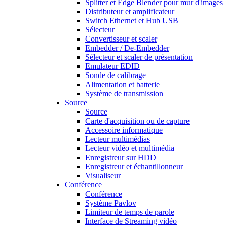
Splitter et Edge Blender pour mur d'images
Distributeur et amplificateur
Switch Ethernet et Hub USB
Sélecteur
Convertisseur et scaler
Embedder / De-Embedder
Sélecteur et scaler de présentation
Emulateur EDID
Sonde de calibrage
Alimentation et batterie
Système de transmission
Source
Source
Carte d'acquisition ou de capture
Accessoire informatique
Lecteur multimédias
Lecteur vidéo et multimédia
Enregistreur sur HDD
Enregistreur et échantillonneur
Visualiseur
Conférence
Conférence
Système Pavlov
Limiteur de temps de parole
Interface de Streaming vidéo