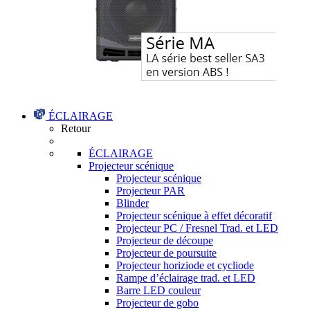
ÉCLAIRAGE
Retour
ÉCLAIRAGE
Projecteur scénique
Projecteur scénique
Projecteur PAR
Blinder
Projecteur scénique à effet décoratif
Projecteur PC / Fresnel Trad. et LED
Projecteur de découpe
Projecteur de poursuite
Projecteur horiziode et cycliode
Rampe d’éclairage trad. et LED
Barre LED couleur
Projecteur de gobo