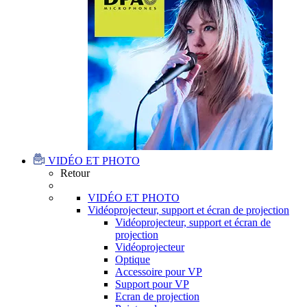
VIDÉO ET PHOTO
Retour
VIDÉO ET PHOTO
Vidéoprojecteur, support et écran de projection
Vidéoprojecteur, support et écran de
projection
Vidéoprojecteur
Optique
Accessoire pour VP
Support pour VP
Ecran de projection