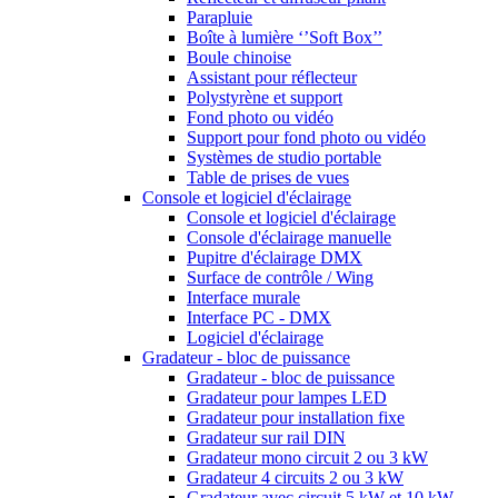
Parapluie
Boîte à lumière ‘’Soft Box’’
Boule chinoise
Assistant pour réflecteur
Polystyrène et support
Fond photo ou vidéo
Support pour fond photo ou vidéo
Systèmes de studio portable
Table de prises de vues
Console et logiciel d'éclairage
Console et logiciel d'éclairage
Console d'éclairage manuelle
Pupitre d'éclairage DMX
Surface de contrôle / Wing
Interface murale
Interface PC - DMX
Logiciel d'éclairage
Gradateur - bloc de puissance
Gradateur - bloc de puissance
Gradateur pour lampes LED
Gradateur pour installation fixe
Gradateur sur rail DIN
Gradateur mono circuit 2 ou 3 kW
Gradateur 4 circuits 2 ou 3 kW
Gradateur avec circuit 5 kW et 10 kW