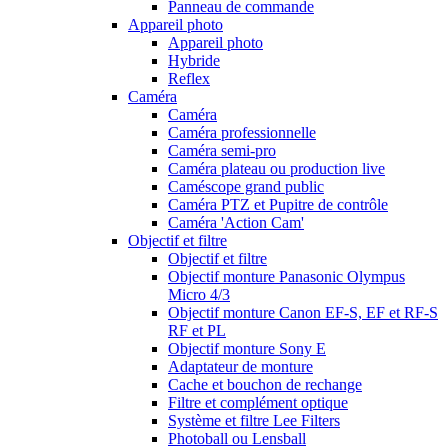
Panneau de commande
Appareil photo
Appareil photo
Hybride
Reflex
Caméra
Caméra
Caméra professionnelle
Caméra semi-pro
Caméra plateau ou production live
Caméscope grand public
Caméra PTZ et Pupitre de contrôle
Caméra 'Action Cam'
Objectif et filtre
Objectif et filtre
Objectif monture Panasonic Olympus
Micro 4/3
Objectif monture Canon EF-S, EF et RF-S
RF et PL
Objectif monture Sony E
Adaptateur de monture
Cache et bouchon de rechange
Filtre et complément optique
Système et filtre Lee Filters
Photoball ou Lensball