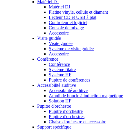
Matériel DJ
Matériel DJ
Platine vinyle, cellule et diamant
Lecteur CD et USB à plat
Controleur et logiciel
Console de mixage
Accessoire
Visite guidée
Visite guidée
Système de visite guidée
Accessoire
Conférence
Conférence
Système filaire
Système HF
Pupitre de conférences
Accessibilité auditive
Accessibilité auditive
Ampli de boucle à induction magnétique
Solution HF
Pupitre d'orchestre
Pupitre d'orchestre
Pupitre d'orchestres
Chaise d'orchestre et accessoire
Support spécifique