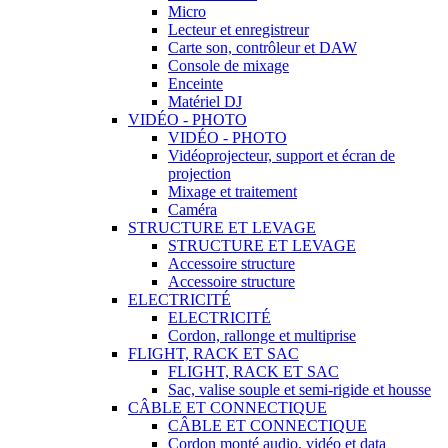
Micro
Lecteur et enregistreur
Carte son, contrôleur et DAW
Console de mixage
Enceinte
Matériel DJ
VIDÉO - PHOTO
VIDÉO - PHOTO
Vidéoprojecteur, support et écran de
projection
Mixage et traitement
Caméra
STRUCTURE ET LEVAGE
STRUCTURE ET LEVAGE
Accessoire structure
Accessoire structure
ELECTRICITÉ
ELECTRICITÉ
Cordon, rallonge et multiprise
FLIGHT, RACK ET SAC
FLIGHT, RACK ET SAC
Sac, valise souple et semi-rigide et housse
CÂBLE ET CONNECTIQUE
CÂBLE ET CONNECTIQUE
Cordon monté audio, vidéo et data