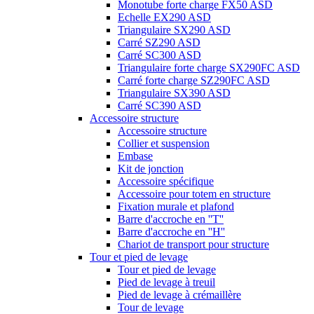
Monotube forte charge FX50 ASD
Echelle EX290 ASD
Triangulaire SX290 ASD
Carré SZ290 ASD
Carré SC300 ASD
Triangulaire forte charge SX290FC ASD
Carré forte charge SZ290FC ASD
Triangulaire SX390 ASD
Carré SC390 ASD
Accessoire structure
Accessoire structure
Collier et suspension
Embase
Kit de jonction
Accessoire spécifique
Accessoire pour totem en structure
Fixation murale et plafond
Barre d'accroche en ''T''
Barre d'accroche en ''H''
Chariot de transport pour structure
Tour et pied de levage
Tour et pied de levage
Pied de levage à treuil
Pied de levage à crémaillère
Tour de levage