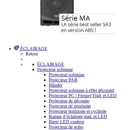
ÉCLAIRAGE
Retour
ÉCLAIRAGE
Projecteur scénique
Projecteur scénique
Projecteur PAR
Blinder
Projecteur scénique à effet décoratif
Projecteur PC / Fresnel Trad. et LED
Projecteur de découpe
Projecteur de poursuite
Projecteur horiziode et cycliode
Rampe d’éclairage trad. et LED
Barre LED couleur
Projecteur de gobo