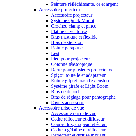
Peinture réfléchissante, or et argent
Accessoire projecteur
Accessoire projecteur
Système Quick Mount
Crochet, clamp et pince
Platine et ventouse
Bras magique et flexible
Bras d'extension
Rotule parapluie
Lest
Pied pour projecteur
Colonne télescopique
Barre pour plusieurs projecteurs
Spigot, tourelle et adaptateur
Rotule grip et bras d'extension
Système girafe et Light Boom
Bras de déport
Bras de réglage pour pantographe
Divers accessoire
Accessoire prise de vue
Accessoire prise de vue
Cadre réflecteur et diffuseur
Coupe-flux, drapeau et écran
Cadre à gélatine et réflecteur
Réflecteur et diffuseur pliant