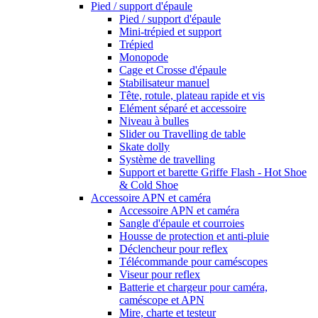
Pied / support d'épaule
Pied / support d'épaule
Mini-trépied et support
Trépied
Monopode
Cage et Crosse d'épaule
Stabilisateur manuel
Tête, rotule, plateau rapide et vis
Elément séparé et accessoire
Niveau à bulles
Slider ou Travelling de table
Skate dolly
Système de travelling
Support et barette Griffe Flash - Hot Shoe
& Cold Shoe
Accessoire APN et caméra
Accessoire APN et caméra
Sangle d'épaule et courroies
Housse de protection et anti-pluie
Déclencheur pour reflex
Télécommande pour caméscopes
Viseur pour reflex
Batterie et chargeur pour caméra,
caméscope et APN
Mire, charte et testeur