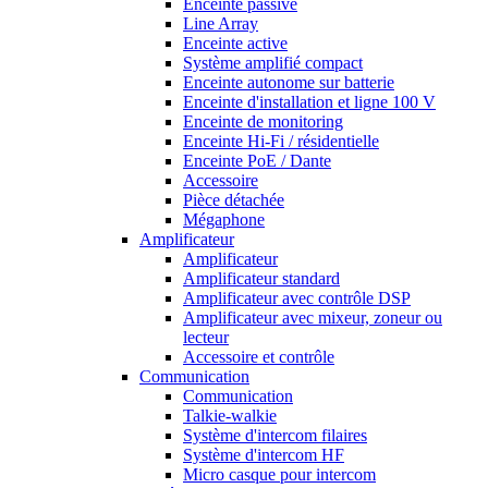
Enceinte passive
Line Array
Enceinte active
Système amplifié compact
Enceinte autonome sur batterie
Enceinte d'installation et ligne 100 V
Enceinte de monitoring
Enceinte Hi-Fi / résidentielle
Enceinte PoE / Dante
Accessoire
Pièce détachée
Mégaphone
Amplificateur
Amplificateur
Amplificateur standard
Amplificateur avec contrôle DSP
Amplificateur avec mixeur, zoneur ou
lecteur
Accessoire et contrôle
Communication
Communication
Talkie-walkie
Système d'intercom filaires
Système d'intercom HF
Micro casque pour intercom