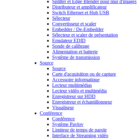
Splitter et Edge Blender pour mur d'images
Distributeur et amplificateur
Switch Ethernet et Hub USB
Sélecteur
Convertisseur et scaler
Embedder / De-Embedder
Sélecteur et scaler de présentation
Emulateur EDID
Sonde de calibrage
Alimentation et batterie
Système de transmission
Source
Source
Carte d'acquisition ou de capture
Accessoire informatique
Lecteur multimédias
Lecteur vidéo et multimédia
Enregistreur sur HDD
Enregistreur et échantillonneur
Visualiseur
Conférence
Conférence
Système Pavlov
Limiteur de temps de parole
Interface de Streaming vidéo