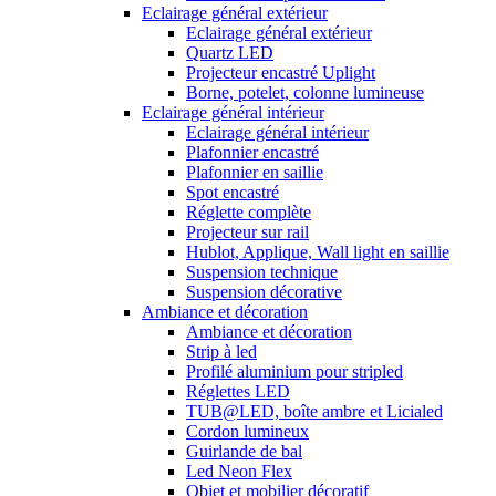
Eclairage général extérieur
Eclairage général extérieur
Quartz LED
Projecteur encastré Uplight
Borne, potelet, colonne lumineuse
Eclairage général intérieur
Eclairage général intérieur
Plafonnier encastré
Plafonnier en saillie
Spot encastré
Réglette complète
Projecteur sur rail
Hublot, Applique, Wall light en saillie
Suspension technique
Suspension décorative
Ambiance et décoration
Ambiance et décoration
Strip à led
Profilé aluminium pour stripled
Réglettes LED
TUB@LED, boîte ambre et Licialed
Cordon lumineux
Guirlande de bal
Led Neon Flex
Objet et mobilier décoratif