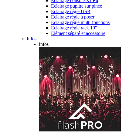
Eclairage console XLR4
Eclairage pupitre sur pince
Eclairage régie USB
Eclairage régie à poser
Eclairage régie multi-fonctions
Eclairage régie rack 19''
Elément séparé et accessoire
Infos
Infos