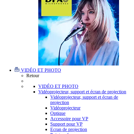
VIDÉO ET PHOTO
Retour
VIDÉO ET PHOTO
Vidéoprojecteur, support et écran de projection
Vidéoprojecteur, support et écran de
projection
Vidéoprojecteur
Optique
Accessoire pour VP
Support pour VP
Ecran de projection