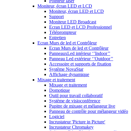
Pointeur laser
Moniteur, écran LED et LCD
Moniteur, écran LED et LCD
Support
Moniteur LED Broadcast
Ecran LED et LCD Professionnel
Téléprompteur
Entretien
Ecran Murs de led et Contrôleur
Ecran Murs de led et Contrôleur
PanneauxLed intérieur ‘’Indoor’’
Panneau Led extérieur ‘’Outdoor’’
Accessoire et supports de fixation
Système NovaStar
Affichage dynamique
Mixage et traitement
Mixage et traitement
Domotique
Outil pour travail collaboratif
Système de visioconférence
Pupitre de mixage et mélangeur live
Panneau de contrôle pour mélangeur vidéo
Logiciel
Incrustateur 'Picture in Picture'
Incrustateur Chromakey