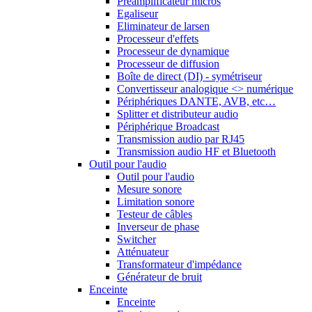
Préamplificateur micros
Egaliseur
Eliminateur de larsen
Processeur d'effets
Processeur de dynamique
Processeur de diffusion
Boîte de direct (DI) - symétriseur
Convertisseur analogique <> numérique
Périphériques DANTE, AVB, etc…
Splitter et distributeur audio
Périphérique Broadcast
Transmission audio par RJ45
Transmission audio HF et Bluetooth
Outil pour l'audio
Outil pour l'audio
Mesure sonore
Limitation sonore
Testeur de câbles
Inverseur de phase
Switcher
Atténuateur
Transformateur d'impédance
Générateur de bruit
Enceinte
Enceinte