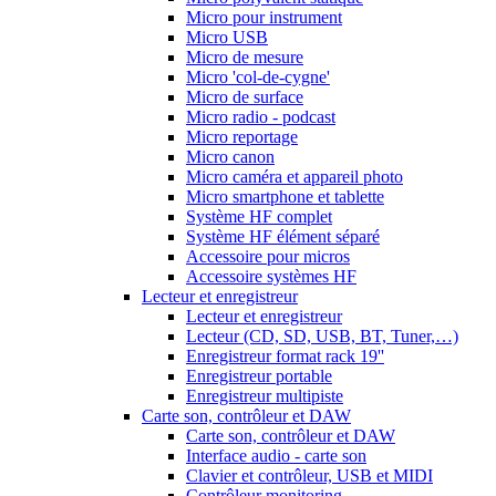
Micro pour instrument
Micro USB
Micro de mesure
Micro 'col-de-cygne'
Micro de surface
Micro radio - podcast
Micro reportage
Micro canon
Micro caméra et appareil photo
Micro smartphone et tablette
Système HF complet
Système HF élément séparé
Accessoire pour micros
Accessoire systèmes HF
Lecteur et enregistreur
Lecteur et enregistreur
Lecteur (CD, SD, USB, BT, Tuner,…)
Enregistreur format rack 19''
Enregistreur portable
Enregistreur multipiste
Carte son, contrôleur et DAW
Carte son, contrôleur et DAW
Interface audio - carte son
Clavier et contrôleur, USB et MIDI
Contrôleur monitoring