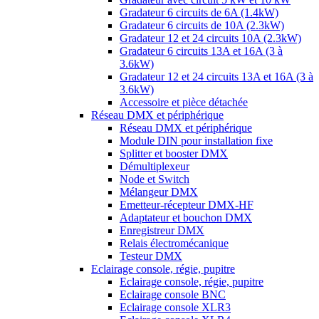
Gradateur 6 circuits de 6A (1.4kW)
Gradateur 6 circuits de 10A (2.3kW)
Gradateur 12 et 24 circuits 10A (2.3kW)
Gradateur 6 circuits 13A et 16A (3 à
3.6kW)
Gradateur 12 et 24 circuits 13A et 16A (3 à
3.6kW)
Accessoire et pièce détachée
Réseau DMX et périphérique
Réseau DMX et périphérique
Module DIN pour installation fixe
Splitter et booster DMX
Démultiplexeur
Node et Switch
Mélangeur DMX
Emetteur-récepteur DMX-HF
Adaptateur et bouchon DMX
Enregistreur DMX
Relais électromécanique
Testeur DMX
Eclairage console, régie, pupitre
Eclairage console, régie, pupitre
Eclairage console BNC
Eclairage console XLR3