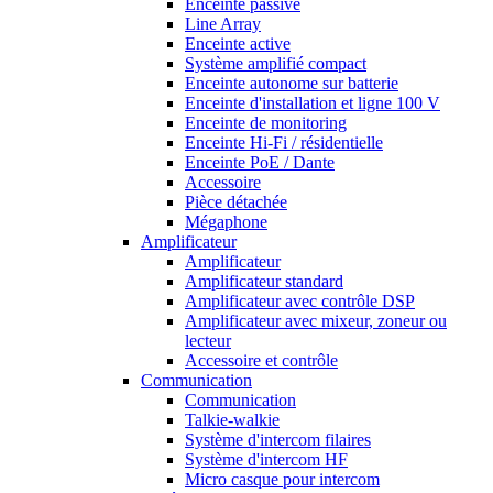
Enceinte passive
Line Array
Enceinte active
Système amplifié compact
Enceinte autonome sur batterie
Enceinte d'installation et ligne 100 V
Enceinte de monitoring
Enceinte Hi-Fi / résidentielle
Enceinte PoE / Dante
Accessoire
Pièce détachée
Mégaphone
Amplificateur
Amplificateur
Amplificateur standard
Amplificateur avec contrôle DSP
Amplificateur avec mixeur, zoneur ou
lecteur
Accessoire et contrôle
Communication
Communication
Talkie-walkie
Système d'intercom filaires
Système d'intercom HF
Micro casque pour intercom