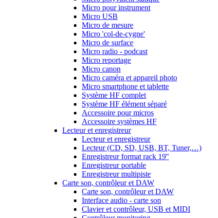
Micro pour instrument
Micro USB
Micro de mesure
Micro 'col-de-cygne'
Micro de surface
Micro radio - podcast
Micro reportage
Micro canon
Micro caméra et appareil photo
Micro smartphone et tablette
Système HF complet
Système HF élément séparé
Accessoire pour micros
Accessoire systèmes HF
Lecteur et enregistreur
Lecteur et enregistreur
Lecteur (CD, SD, USB, BT, Tuner,…)
Enregistreur format rack 19''
Enregistreur portable
Enregistreur multipiste
Carte son, contrôleur et DAW
Carte son, contrôleur et DAW
Interface audio - carte son
Clavier et contrôleur, USB et MIDI
Contrôleur monitoring