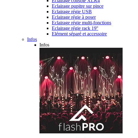
Eclairage console XLR4
Eclairage pupitre sur pince
Eclairage régie USB
Eclairage régie à poser
Eclairage régie multi-fonctions
Eclairage régie rack 19''
Elément séparé et accessoire
Infos
Infos