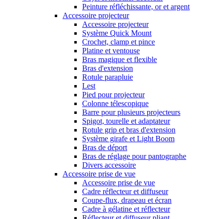
Peinture réfléchissante, or et argent
Accessoire projecteur
Accessoire projecteur
Système Quick Mount
Crochet, clamp et pince
Platine et ventouse
Bras magique et flexible
Bras d'extension
Rotule parapluie
Lest
Pied pour projecteur
Colonne télescopique
Barre pour plusieurs projecteurs
Spigot, tourelle et adaptateur
Rotule grip et bras d'extension
Système girafe et Light Boom
Bras de déport
Bras de réglage pour pantographe
Divers accessoire
Accessoire prise de vue
Accessoire prise de vue
Cadre réflecteur et diffuseur
Coupe-flux, drapeau et écran
Cadre à gélatine et réflecteur
Réflecteur et diffuseur pliant