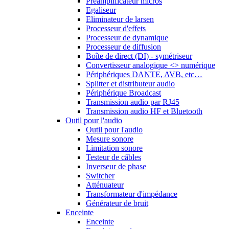
Préamplificateur micros
Egaliseur
Eliminateur de larsen
Processeur d'effets
Processeur de dynamique
Processeur de diffusion
Boîte de direct (DI) - symétriseur
Convertisseur analogique <> numérique
Périphériques DANTE, AVB, etc…
Splitter et distributeur audio
Périphérique Broadcast
Transmission audio par RJ45
Transmission audio HF et Bluetooth
Outil pour l'audio
Outil pour l'audio
Mesure sonore
Limitation sonore
Testeur de câbles
Inverseur de phase
Switcher
Atténuateur
Transformateur d'impédance
Générateur de bruit
Enceinte
Enceinte