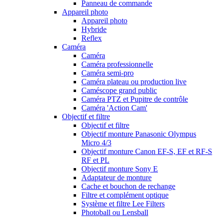
Panneau de commande
Appareil photo
Appareil photo
Hybride
Reflex
Caméra
Caméra
Caméra professionnelle
Caméra semi-pro
Caméra plateau ou production live
Caméscope grand public
Caméra PTZ et Pupitre de contrôle
Caméra 'Action Cam'
Objectif et filtre
Objectif et filtre
Objectif monture Panasonic Olympus
Micro 4/3
Objectif monture Canon EF-S, EF et RF-S
RF et PL
Objectif monture Sony E
Adaptateur de monture
Cache et bouchon de rechange
Filtre et complément optique
Système et filtre Lee Filters
Photoball ou Lensball