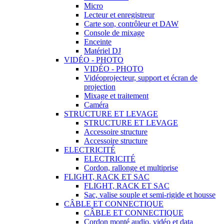
Micro
Lecteur et enregistreur
Carte son, contrôleur et DAW
Console de mixage
Enceinte
Matériel DJ
VIDÉO - PHOTO
VIDÉO - PHOTO
Vidéoprojecteur, support et écran de
projection
Mixage et traitement
Caméra
STRUCTURE ET LEVAGE
STRUCTURE ET LEVAGE
Accessoire structure
Accessoire structure
ELECTRICITÉ
ELECTRICITÉ
Cordon, rallonge et multiprise
FLIGHT, RACK ET SAC
FLIGHT, RACK ET SAC
Sac, valise souple et semi-rigide et housse
CÂBLE ET CONNECTIQUE
CÂBLE ET CONNECTIQUE
Cordon monté audio, vidéo et data