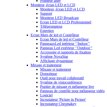
Pointeur laser
Moniteur, écran LED et LCD
Moniteur, écran LED et LCD
Support
Moniteur LED Broadcast
Ecran LED et LCD Professionnel
Téléprompteur
Entretien
Ecran Murs de led et Contrôleur
Ecran Murs de led et Contrôleur
PanneauxLed intérieur ‘’Indoor’’
Panneau Led extérieur ‘’Outdoor’’
Accessoire et supports de fixation
Système NovaStar
Affichage dynamique
Mixage et traitement
Mixage et traitement
Domotique
Outil pour travail collaboratif
Système de visioconférence
Pupitre de mixage et mélangeur live
Panneau de contrôle pour mélangeur vidéo
Logiciel
Incrustateur 'Picture in Picture'
Incrustateur Chromakey