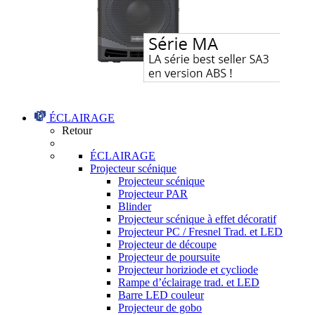
ÉCLAIRAGE
Retour
ÉCLAIRAGE
Projecteur scénique
Projecteur scénique
Projecteur PAR
Blinder
Projecteur scénique à effet décoratif
Projecteur PC / Fresnel Trad. et LED
Projecteur de découpe
Projecteur de poursuite
Projecteur horiziode et cycliode
Rampe d’éclairage trad. et LED
Barre LED couleur
Projecteur de gobo