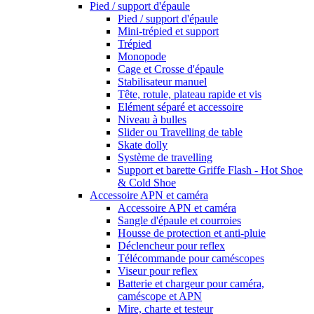
Pied / support d'épaule
Pied / support d'épaule
Mini-trépied et support
Trépied
Monopode
Cage et Crosse d'épaule
Stabilisateur manuel
Tête, rotule, plateau rapide et vis
Elément séparé et accessoire
Niveau à bulles
Slider ou Travelling de table
Skate dolly
Système de travelling
Support et barette Griffe Flash - Hot Shoe
& Cold Shoe
Accessoire APN et caméra
Accessoire APN et caméra
Sangle d'épaule et courroies
Housse de protection et anti-pluie
Déclencheur pour reflex
Télécommande pour caméscopes
Viseur pour reflex
Batterie et chargeur pour caméra,
caméscope et APN
Mire, charte et testeur