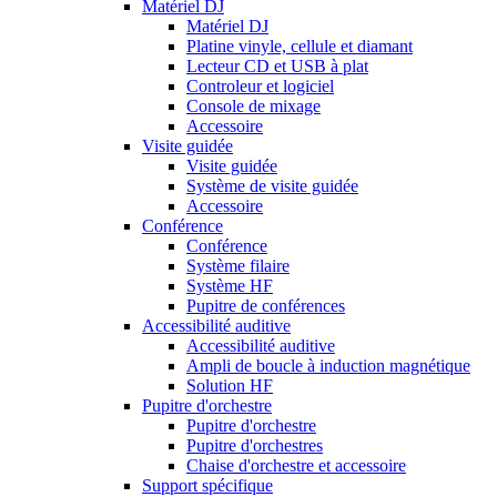
Matériel DJ
Matériel DJ
Platine vinyle, cellule et diamant
Lecteur CD et USB à plat
Controleur et logiciel
Console de mixage
Accessoire
Visite guidée
Visite guidée
Système de visite guidée
Accessoire
Conférence
Conférence
Système filaire
Système HF
Pupitre de conférences
Accessibilité auditive
Accessibilité auditive
Ampli de boucle à induction magnétique
Solution HF
Pupitre d'orchestre
Pupitre d'orchestre
Pupitre d'orchestres
Chaise d'orchestre et accessoire
Support spécifique