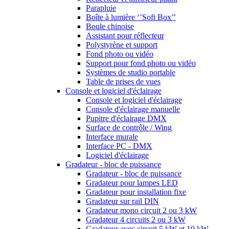
Parapluie
Boîte à lumière ‘’Soft Box’’
Boule chinoise
Assistant pour réflecteur
Polystyrène et support
Fond photo ou vidéo
Support pour fond photo ou vidéo
Systèmes de studio portable
Table de prises de vues
Console et logiciel d'éclairage
Console et logiciel d'éclairage
Console d'éclairage manuelle
Pupitre d'éclairage DMX
Surface de contrôle / Wing
Interface murale
Interface PC - DMX
Logiciel d'éclairage
Gradateur - bloc de puissance
Gradateur - bloc de puissance
Gradateur pour lampes LED
Gradateur pour installation fixe
Gradateur sur rail DIN
Gradateur mono circuit 2 ou 3 kW
Gradateur 4 circuits 2 ou 3 kW
Gradateur avec circuit 5 kW et 10 kW