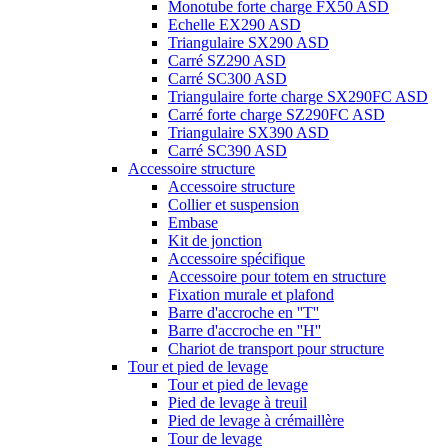
Monotube forte charge FX50 ASD
Echelle EX290 ASD
Triangulaire SX290 ASD
Carré SZ290 ASD
Carré SC300 ASD
Triangulaire forte charge SX290FC ASD
Carré forte charge SZ290FC ASD
Triangulaire SX390 ASD
Carré SC390 ASD
Accessoire structure
Accessoire structure
Collier et suspension
Embase
Kit de jonction
Accessoire spécifique
Accessoire pour totem en structure
Fixation murale et plafond
Barre d'accroche en ''T''
Barre d'accroche en ''H''
Chariot de transport pour structure
Tour et pied de levage
Tour et pied de levage
Pied de levage à treuil
Pied de levage à crémaillère
Tour de levage