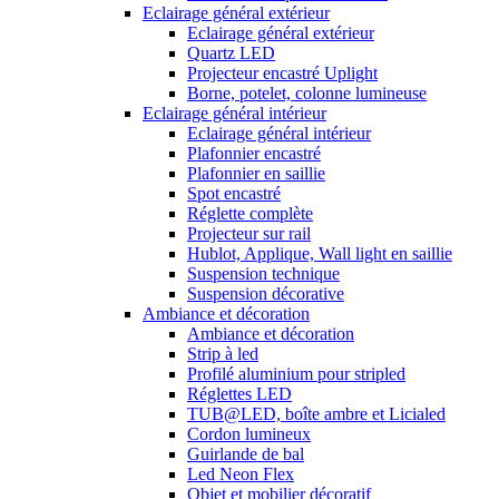
Eclairage général extérieur
Eclairage général extérieur
Quartz LED
Projecteur encastré Uplight
Borne, potelet, colonne lumineuse
Eclairage général intérieur
Eclairage général intérieur
Plafonnier encastré
Plafonnier en saillie
Spot encastré
Réglette complète
Projecteur sur rail
Hublot, Applique, Wall light en saillie
Suspension technique
Suspension décorative
Ambiance et décoration
Ambiance et décoration
Strip à led
Profilé aluminium pour stripled
Réglettes LED
TUB@LED, boîte ambre et Licialed
Cordon lumineux
Guirlande de bal
Led Neon Flex
Objet et mobilier décoratif