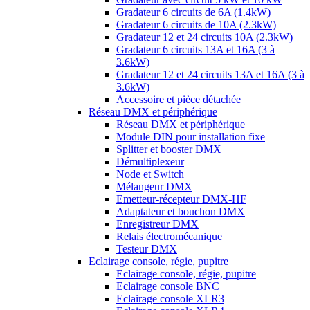
Gradateur 6 circuits de 6A (1.4kW)
Gradateur 6 circuits de 10A (2.3kW)
Gradateur 12 et 24 circuits 10A (2.3kW)
Gradateur 6 circuits 13A et 16A (3 à
3.6kW)
Gradateur 12 et 24 circuits 13A et 16A (3 à
3.6kW)
Accessoire et pièce détachée
Réseau DMX et périphérique
Réseau DMX et périphérique
Module DIN pour installation fixe
Splitter et booster DMX
Démultiplexeur
Node et Switch
Mélangeur DMX
Emetteur-récepteur DMX-HF
Adaptateur et bouchon DMX
Enregistreur DMX
Relais électromécanique
Testeur DMX
Eclairage console, régie, pupitre
Eclairage console, régie, pupitre
Eclairage console BNC
Eclairage console XLR3