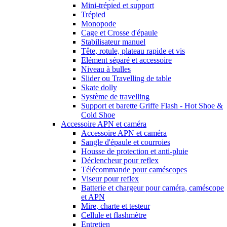
Mini-trépied et support
Trépied
Monopode
Cage et Crosse d'épaule
Stabilisateur manuel
Tête, rotule, plateau rapide et vis
Elément séparé et accessoire
Niveau à bulles
Slider ou Travelling de table
Skate dolly
Système de travelling
Support et barette Griffe Flash - Hot Shoe &
Cold Shoe
Accessoire APN et caméra
Accessoire APN et caméra
Sangle d'épaule et courroies
Housse de protection et anti-pluie
Déclencheur pour reflex
Télécommande pour caméscopes
Viseur pour reflex
Batterie et chargeur pour caméra, caméscope
et APN
Mire, charte et testeur
Cellule et flashmètre
Entretien