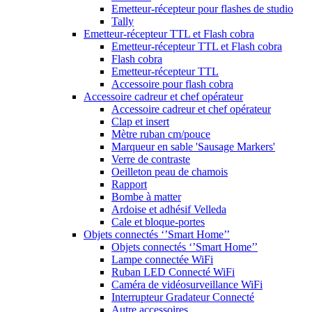
Emetteur-récepteur pour flashes de studio
Tally
Emetteur-récepteur TTL et Flash cobra
Emetteur-récepteur TTL et Flash cobra
Flash cobra
Emetteur-récepteur TTL
Accessoire pour flash cobra
Accessoire cadreur et chef opérateur
Accessoire cadreur et chef opérateur
Clap et insert
Mètre ruban cm/pouce
Marqueur en sable 'Sausage Markers'
Verre de contraste
Oeilleton peau de chamois
Rapport
Bombe à matter
Ardoise et adhésif Velleda
Cale et bloque-portes
Objets connectés ‘’Smart Home’’
Objets connectés ‘’Smart Home’’
Lampe connectée WiFi
Ruban LED Connecté WiFi
Caméra de vidéosurveillance WiFi
Interrupteur Gradateur Connecté
Autre accessoires