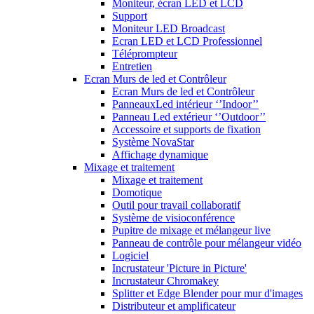
Moniteur, écran LED et LCD
Support
Moniteur LED Broadcast
Ecran LED et LCD Professionnel
Téléprompteur
Entretien
Ecran Murs de led et Contrôleur
Ecran Murs de led et Contrôleur
PanneauxLed intérieur ‘’Indoor’’
Panneau Led extérieur ‘’Outdoor’’
Accessoire et supports de fixation
Système NovaStar
Affichage dynamique
Mixage et traitement
Mixage et traitement
Domotique
Outil pour travail collaboratif
Système de visioconférence
Pupitre de mixage et mélangeur live
Panneau de contrôle pour mélangeur vidéo
Logiciel
Incrustateur 'Picture in Picture'
Incrustateur Chromakey
Splitter et Edge Blender pour mur d'images
Distributeur et amplificateur