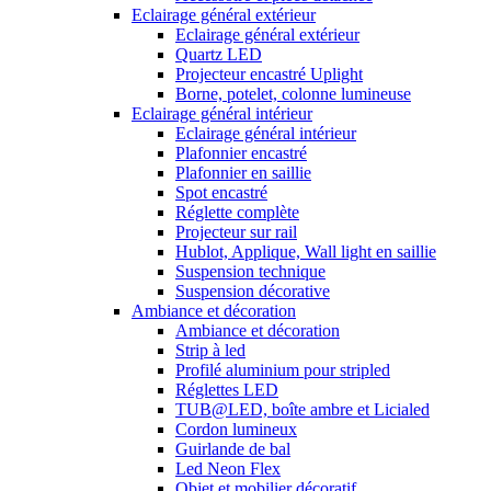
Eclairage général extérieur
Eclairage général extérieur
Quartz LED
Projecteur encastré Uplight
Borne, potelet, colonne lumineuse
Eclairage général intérieur
Eclairage général intérieur
Plafonnier encastré
Plafonnier en saillie
Spot encastré
Réglette complète
Projecteur sur rail
Hublot, Applique, Wall light en saillie
Suspension technique
Suspension décorative
Ambiance et décoration
Ambiance et décoration
Strip à led
Profilé aluminium pour stripled
Réglettes LED
TUB@LED, boîte ambre et Licialed
Cordon lumineux
Guirlande de bal
Led Neon Flex
Objet et mobilier décoratif