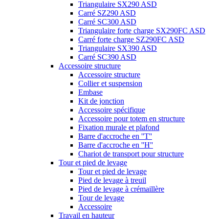
Triangulaire SX290 ASD
Carré SZ290 ASD
Carré SC300 ASD
Triangulaire forte charge SX290FC ASD
Carré forte charge SZ290FC ASD
Triangulaire SX390 ASD
Carré SC390 ASD
Accessoire structure
Accessoire structure
Collier et suspension
Embase
Kit de jonction
Accessoire spécifique
Accessoire pour totem en structure
Fixation murale et plafond
Barre d'accroche en ''T''
Barre d'accroche en ''H''
Chariot de transport pour structure
Tour et pied de levage
Tour et pied de levage
Pied de levage à treuil
Pied de levage à crémaillère
Tour de levage
Accessoire
Travail en hauteur