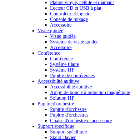
Platine vinyle, cellule et diamant
Lecteur CD et USB à plat
Controleur et logiciel
Console de mixage
Accessoire
Visite guidée
Visite guidée
Système de visite guidée
Accessoire
Conférence
Conférence
Système filaire
Système HF
Pupitre de conférences
Accessibilité auditive
Accessibilité auditive
Ampli de boucle à induction magnétique
Solution HF
Pupitre d'orchestre
Pupitre d'orchestre
Pupitre d'orchestres
Chaise d'orchestre et accessoire
Support spécifique
Support spécifique
Stand clavier