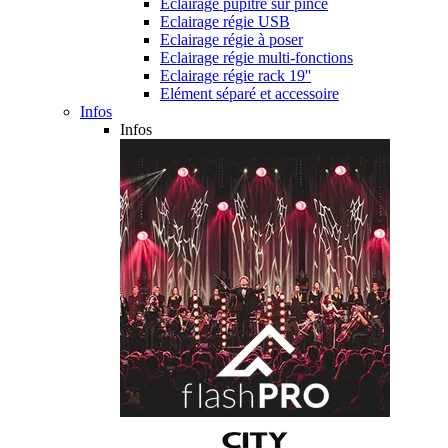
Eclairage pupitre sur pince
Eclairage régie USB
Eclairage régie à poser
Eclairage régie multi-fonctions
Eclairage régie rack 19''
Elément séparé et accessoire
Infos
Infos