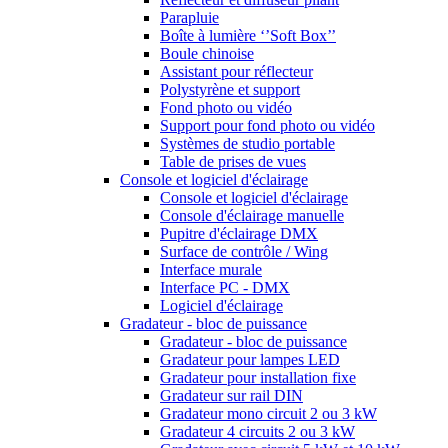
Parapluie
Boîte à lumière ‘’Soft Box’’
Boule chinoise
Assistant pour réflecteur
Polystyrène et support
Fond photo ou vidéo
Support pour fond photo ou vidéo
Systèmes de studio portable
Table de prises de vues
Console et logiciel d'éclairage
Console et logiciel d'éclairage
Console d'éclairage manuelle
Pupitre d'éclairage DMX
Surface de contrôle / Wing
Interface murale
Interface PC - DMX
Logiciel d'éclairage
Gradateur - bloc de puissance
Gradateur - bloc de puissance
Gradateur pour lampes LED
Gradateur pour installation fixe
Gradateur sur rail DIN
Gradateur mono circuit 2 ou 3 kW
Gradateur 4 circuits 2 ou 3 kW