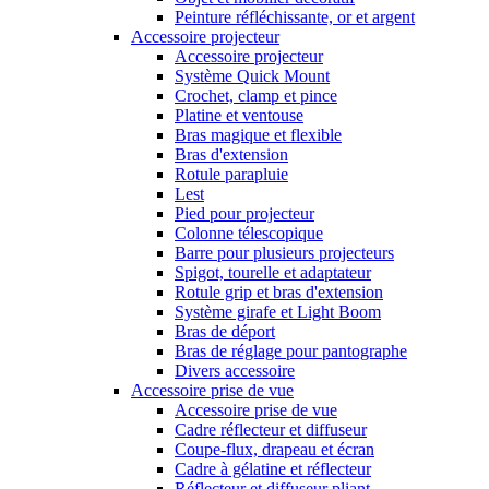
Peinture réfléchissante, or et argent
Accessoire projecteur
Accessoire projecteur
Système Quick Mount
Crochet, clamp et pince
Platine et ventouse
Bras magique et flexible
Bras d'extension
Rotule parapluie
Lest
Pied pour projecteur
Colonne télescopique
Barre pour plusieurs projecteurs
Spigot, tourelle et adaptateur
Rotule grip et bras d'extension
Système girafe et Light Boom
Bras de déport
Bras de réglage pour pantographe
Divers accessoire
Accessoire prise de vue
Accessoire prise de vue
Cadre réflecteur et diffuseur
Coupe-flux, drapeau et écran
Cadre à gélatine et réflecteur
Réflecteur et diffuseur pliant