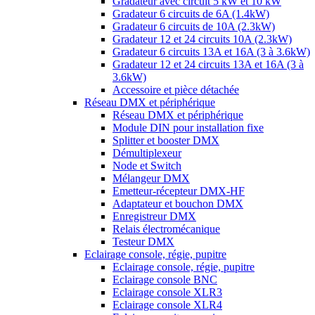
Gradateur avec circuit 5 kW et 10 kW
Gradateur 6 circuits de 6A (1.4kW)
Gradateur 6 circuits de 10A (2.3kW)
Gradateur 12 et 24 circuits 10A (2.3kW)
Gradateur 6 circuits 13A et 16A (3 à 3.6kW)
Gradateur 12 et 24 circuits 13A et 16A (3 à
3.6kW)
Accessoire et pièce détachée
Réseau DMX et périphérique
Réseau DMX et périphérique
Module DIN pour installation fixe
Splitter et booster DMX
Démultiplexeur
Node et Switch
Mélangeur DMX
Emetteur-récepteur DMX-HF
Adaptateur et bouchon DMX
Enregistreur DMX
Relais électromécanique
Testeur DMX
Eclairage console, régie, pupitre
Eclairage console, régie, pupitre
Eclairage console BNC
Eclairage console XLR3
Eclairage console XLR4