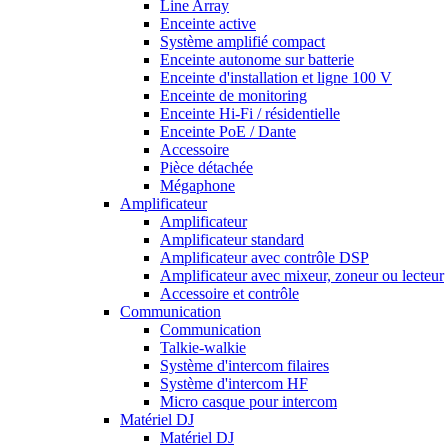
Line Array
Enceinte active
Système amplifié compact
Enceinte autonome sur batterie
Enceinte d'installation et ligne 100 V
Enceinte de monitoring
Enceinte Hi-Fi / résidentielle
Enceinte PoE / Dante
Accessoire
Pièce détachée
Mégaphone
Amplificateur
Amplificateur
Amplificateur standard
Amplificateur avec contrôle DSP
Amplificateur avec mixeur, zoneur ou lecteur
Accessoire et contrôle
Communication
Communication
Talkie-walkie
Système d'intercom filaires
Système d'intercom HF
Micro casque pour intercom
Matériel DJ
Matériel DJ