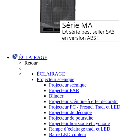
ÉCLAIRAGE
Retour
ÉCLAIRAGE
Projecteur scénique
Projecteur scénique
Projecteur PAR
Blinder
Projecteur scénique à effet décoratif
Projecteur PC / Fresnel Trad. et LED
Projecteur de découpe
Projecteur de poursuite
Projecteur horiziode et cycliode
Rampe d’éclairage trad. et LED
Barre LED couleur