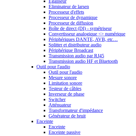
Egaliseur
Eliminateur de larsen
Processeur d'effets
Processeur de dynamique
Processeur de diffusion
Boîte de direct (DI) - symétriseur
Convertisseur analogique <> numérique
Périphériques DANTE, AVB, etc…
Splitter et distributeur audio
Périphérique Broadcast
Transmission audio par RJ45
Transmission audio HF et Bluetooth
Outil pour l'audio
Outil pour l'audio
Mesure sonore
Limitation sonore
Testeur de câbles
Inverseur de phase
Switcher
Atténuateur
Transformateur d'impédance
Générateur de bruit
Enceinte
Enceinte
Enceinte passive