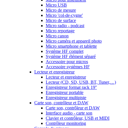
Micro USB
Micro de mesure
Micro 'col-de-cygne'
Micro de surface
Micro radio - podcast
Micro reportage
Micro canon
Micro caméra et appareil photo
Micro smartphone et tablette
Système HF complet
Système HF élément séparé
Accessoire pour micros
Accessoire systèmes HF
Lecteur et enregistreur
Lecteur et enregistreur
Lecteur (CD, SD, USB, BT, Tuner,…)
Enregistreur format rack 19''
Enregistreur portable
Enregistreur multipiste
Carte son, contrôleur et DAW
Carte son, contrôleur et DAW
Interface audio - carte son
Clavier et contrôleur, USB et MIDI
Contrôleur monitoring