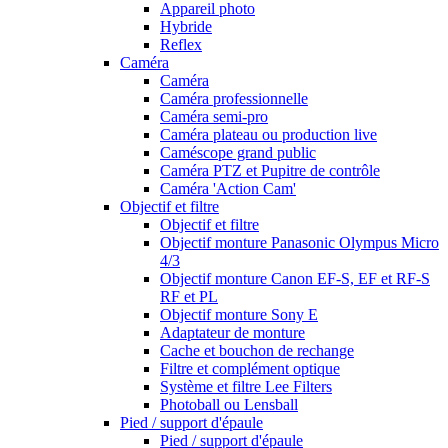
Appareil photo
Hybride
Reflex
Caméra
Caméra
Caméra professionnelle
Caméra semi-pro
Caméra plateau ou production live
Caméscope grand public
Caméra PTZ et Pupitre de contrôle
Caméra 'Action Cam'
Objectif et filtre
Objectif et filtre
Objectif monture Panasonic Olympus Micro
4/3
Objectif monture Canon EF-S, EF et RF-S
RF et PL
Objectif monture Sony E
Adaptateur de monture
Cache et bouchon de rechange
Filtre et complément optique
Système et filtre Lee Filters
Photoball ou Lensball
Pied / support d'épaule
Pied / support d'épaule