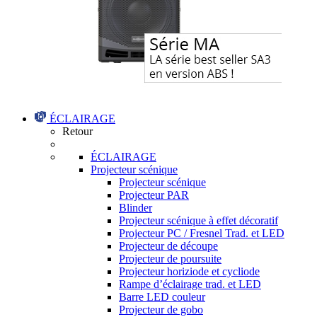
ÉCLAIRAGE
Retour
ÉCLAIRAGE
Projecteur scénique
Projecteur scénique
Projecteur PAR
Blinder
Projecteur scénique à effet décoratif
Projecteur PC / Fresnel Trad. et LED
Projecteur de découpe
Projecteur de poursuite
Projecteur horiziode et cycliode
Rampe d’éclairage trad. et LED
Barre LED couleur
Projecteur de gobo