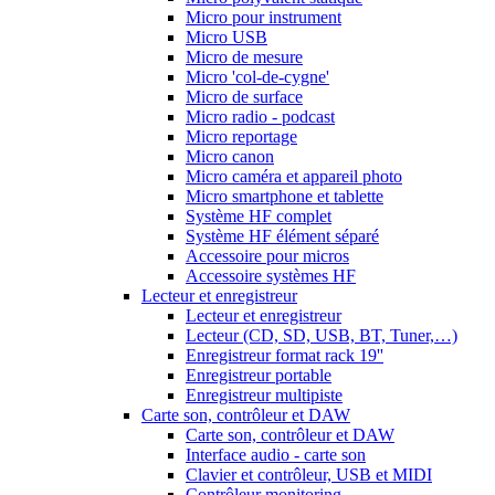
Micro pour instrument
Micro USB
Micro de mesure
Micro 'col-de-cygne'
Micro de surface
Micro radio - podcast
Micro reportage
Micro canon
Micro caméra et appareil photo
Micro smartphone et tablette
Système HF complet
Système HF élément séparé
Accessoire pour micros
Accessoire systèmes HF
Lecteur et enregistreur
Lecteur et enregistreur
Lecteur (CD, SD, USB, BT, Tuner,…)
Enregistreur format rack 19''
Enregistreur portable
Enregistreur multipiste
Carte son, contrôleur et DAW
Carte son, contrôleur et DAW
Interface audio - carte son
Clavier et contrôleur, USB et MIDI
Contrôleur monitoring