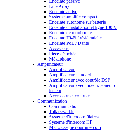
Enceinte passive
Line Array
Enceinte active
Système amplifié compact
Enceinte autonome sur batterie
Enceinte d'installation et ligne 100 V
Enceinte de monitoring
Enceinte Hi-Fi / résidentielle
Enceinte PoE / Dante
Accessoire
Pièce détachée
Mégaphone
Amplificateur
Amplificateur
Amplificateur standard
Amplificateur avec contrôle DSP
Amplificateur avec mixeur, zoneur ou
lecteur
Accessoire et contrôle
Communication
Communication
Talkie-walkie
Système d'intercom filaires
Système d'intercom HF
Micro casque pour intercom