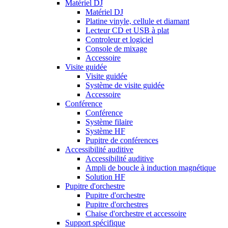
Matériel DJ
Matériel DJ
Platine vinyle, cellule et diamant
Lecteur CD et USB à plat
Controleur et logiciel
Console de mixage
Accessoire
Visite guidée
Visite guidée
Système de visite guidée
Accessoire
Conférence
Conférence
Système filaire
Système HF
Pupitre de conférences
Accessibilité auditive
Accessibilité auditive
Ampli de boucle à induction magnétique
Solution HF
Pupitre d'orchestre
Pupitre d'orchestre
Pupitre d'orchestres
Chaise d'orchestre et accessoire
Support spécifique