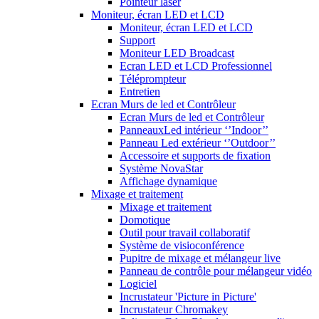
Pointeur laser
Moniteur, écran LED et LCD
Moniteur, écran LED et LCD
Support
Moniteur LED Broadcast
Ecran LED et LCD Professionnel
Téléprompteur
Entretien
Ecran Murs de led et Contrôleur
Ecran Murs de led et Contrôleur
PanneauxLed intérieur ‘’Indoor’’
Panneau Led extérieur ‘’Outdoor’’
Accessoire et supports de fixation
Système NovaStar
Affichage dynamique
Mixage et traitement
Mixage et traitement
Domotique
Outil pour travail collaboratif
Système de visioconférence
Pupitre de mixage et mélangeur live
Panneau de contrôle pour mélangeur vidéo
Logiciel
Incrustateur 'Picture in Picture'
Incrustateur Chromakey