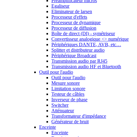
Préamplificateur micros
Egaliseur
Eliminateur de larsen
Processeur d'effets
Processeur de dynamique
Processeur de diffusion
Boîte de direct (DI) - symétriseur
Convertisseur analogique <> numérique
Périphériques DANTE, AVB, etc…
Splitter et distributeur audio
Périphérique Broadcast
Transmission audio par RJ45
Transmission audio HF et Bluetooth
Outil pour l'audio
Outil pour l'audio
Mesure sonore
Limitation sonore
Testeur de câbles
Inverseur de phase
Switcher
Atténuateur
Transformateur d'impédance
Générateur de bruit
Enceinte
Enceinte