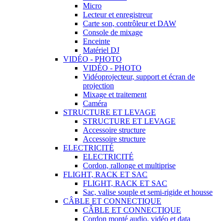
Micro
Lecteur et enregistreur
Carte son, contrôleur et DAW
Console de mixage
Enceinte
Matériel DJ
VIDÉO - PHOTO
VIDÉO - PHOTO
Vidéoprojecteur, support et écran de
projection
Mixage et traitement
Caméra
STRUCTURE ET LEVAGE
STRUCTURE ET LEVAGE
Accessoire structure
Accessoire structure
ELECTRICITÉ
ELECTRICITÉ
Cordon, rallonge et multiprise
FLIGHT, RACK ET SAC
FLIGHT, RACK ET SAC
Sac, valise souple et semi-rigide et housse
CÂBLE ET CONNECTIQUE
CÂBLE ET CONNECTIQUE
Cordon monté audio, vidéo et data