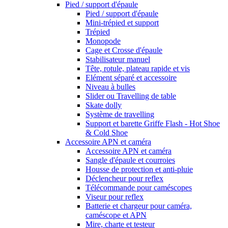
Pied / support d'épaule
Pied / support d'épaule
Mini-trépied et support
Trépied
Monopode
Cage et Crosse d'épaule
Stabilisateur manuel
Tête, rotule, plateau rapide et vis
Elément séparé et accessoire
Niveau à bulles
Slider ou Travelling de table
Skate dolly
Système de travelling
Support et barette Griffe Flash - Hot Shoe
& Cold Shoe
Accessoire APN et caméra
Accessoire APN et caméra
Sangle d'épaule et courroies
Housse de protection et anti-pluie
Déclencheur pour reflex
Télécommande pour caméscopes
Viseur pour reflex
Batterie et chargeur pour caméra,
caméscope et APN
Mire, charte et testeur