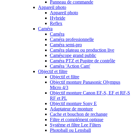
Panneau de commande
Appareil photo
Appareil photo
Hybride
Reflex
Caméra
Caméra
Caméra professionnelle
Caméra semi-pro
Caméra plateau ou production live
Caméscope grand public
Caméra PTZ et Pupitre de contrôle
Caméra 'Action Cam'
Objectif et filtre
Objectif et filtre
Objectif monture Panasonic Olympus
Micro 4/3
Objectif monture Canon EF-S, EF et RF-S
RF et PL
Objectif monture Sony E
Adaptateur de monture
Cache et bouchon de rechange
Filtre et complément optique
Système et filtre Lee Filters
Photoball ou Lensball