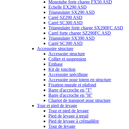
Monotube forte charge FX50 ASD
Echelle EX290 ASD
Triangulaire SX290 ASD
Carré SZ290 ASD
Carré SC300 ASD
Triangulaire forte charge SX290FC ASD
Carré forte charge SZ290FC ASD
Triangulaire SX390 ASD
Carré SC390 ASD
Accessoire structure
Accessoire structure
Collier et suspension
Embase
Kit de jonction
Accessoire spécifique
Accessoire pour totem en structure
Fixation murale et plafond
Barre d'accroche en ''T''
Barre d'accroche en ''H''
Chariot de transport pour structure
Tour et pied de levage
Tour et pied de levage
Pied de levage à treuil
Pied de levage à crémaillère
Tour de levage