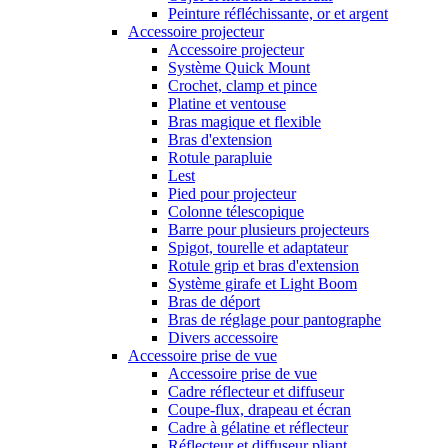
Peinture réfléchissante, or et argent
Accessoire projecteur
Accessoire projecteur
Système Quick Mount
Crochet, clamp et pince
Platine et ventouse
Bras magique et flexible
Bras d'extension
Rotule parapluie
Lest
Pied pour projecteur
Colonne télescopique
Barre pour plusieurs projecteurs
Spigot, tourelle et adaptateur
Rotule grip et bras d'extension
Système girafe et Light Boom
Bras de déport
Bras de réglage pour pantographe
Divers accessoire
Accessoire prise de vue
Accessoire prise de vue
Cadre réflecteur et diffuseur
Coupe-flux, drapeau et écran
Cadre à gélatine et réflecteur
Réflecteur et diffuseur pliant