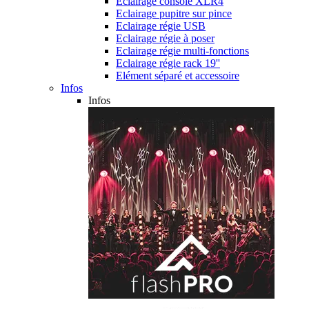
Eclairage console XLR4
Eclairage pupitre sur pince
Eclairage régie USB
Eclairage régie à poser
Eclairage régie multi-fonctions
Eclairage régie rack 19''
Elément séparé et accessoire
Infos
Infos