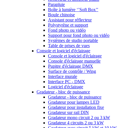
Parapluie
Boîte à lumière ‘’Soft Box’’
Boule chinoise
Assistant pour réflecteur
Polystyrène et support
Fond photo ou vidéo
Support pour fond photo ou vidéo
Systèmes de studio portable
Table de prises de vues
Console et logiciel d'éclairage
Console et logiciel d'éclairage
Console d'éclairage manuelle
Pupitre d'éclairage DMX
Surface de contrôle / Wing
Interface murale
Interface PC - DMX
Logiciel d'éclairage
Gradateur - bloc de puissance
Gradateur - bloc de puissance
Gradateur pour lampes LED
Gradateur pour installation fixe
Gradateur sur rail DIN
Gradateur mono circuit 2 ou 3 kW
Gradateur 4 circuits 2 ou 3 kW
Gradateur avec circuit 5 kW et 10 kW