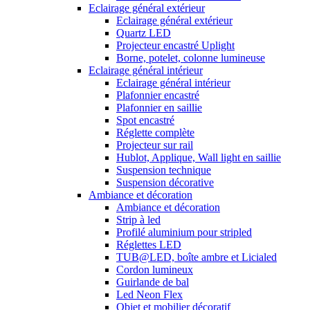
Eclairage général extérieur
Eclairage général extérieur
Quartz LED
Projecteur encastré Uplight
Borne, potelet, colonne lumineuse
Eclairage général intérieur
Eclairage général intérieur
Plafonnier encastré
Plafonnier en saillie
Spot encastré
Réglette complète
Projecteur sur rail
Hublot, Applique, Wall light en saillie
Suspension technique
Suspension décorative
Ambiance et décoration
Ambiance et décoration
Strip à led
Profilé aluminium pour stripled
Réglettes LED
TUB@LED, boîte ambre et Licialed
Cordon lumineux
Guirlande de bal
Led Neon Flex
Objet et mobilier décoratif