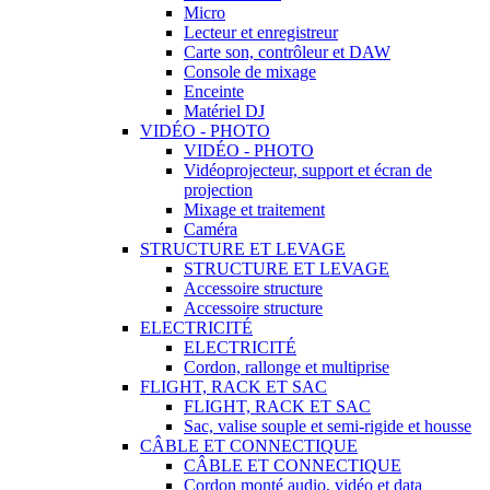
Micro
Lecteur et enregistreur
Carte son, contrôleur et DAW
Console de mixage
Enceinte
Matériel DJ
VIDÉO - PHOTO
VIDÉO - PHOTO
Vidéoprojecteur, support et écran de
projection
Mixage et traitement
Caméra
STRUCTURE ET LEVAGE
STRUCTURE ET LEVAGE
Accessoire structure
Accessoire structure
ELECTRICITÉ
ELECTRICITÉ
Cordon, rallonge et multiprise
FLIGHT, RACK ET SAC
FLIGHT, RACK ET SAC
Sac, valise souple et semi-rigide et housse
CÂBLE ET CONNECTIQUE
CÂBLE ET CONNECTIQUE
Cordon monté audio, vidéo et data