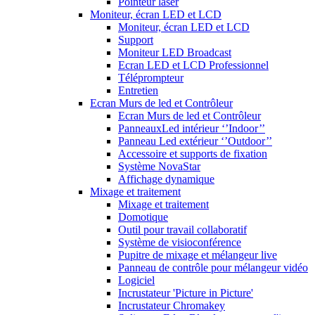
Pointeur laser
Moniteur, écran LED et LCD
Moniteur, écran LED et LCD
Support
Moniteur LED Broadcast
Ecran LED et LCD Professionnel
Téléprompteur
Entretien
Ecran Murs de led et Contrôleur
Ecran Murs de led et Contrôleur
PanneauxLed intérieur ‘’Indoor’’
Panneau Led extérieur ‘’Outdoor’’
Accessoire et supports de fixation
Système NovaStar
Affichage dynamique
Mixage et traitement
Mixage et traitement
Domotique
Outil pour travail collaboratif
Système de visioconférence
Pupitre de mixage et mélangeur live
Panneau de contrôle pour mélangeur vidéo
Logiciel
Incrustateur 'Picture in Picture'
Incrustateur Chromakey