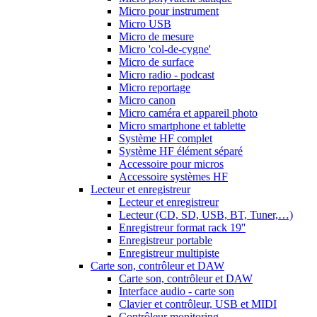
Micro pour instrument
Micro USB
Micro de mesure
Micro 'col-de-cygne'
Micro de surface
Micro radio - podcast
Micro reportage
Micro canon
Micro caméra et appareil photo
Micro smartphone et tablette
Système HF complet
Système HF élément séparé
Accessoire pour micros
Accessoire systèmes HF
Lecteur et enregistreur
Lecteur et enregistreur
Lecteur (CD, SD, USB, BT, Tuner,…)
Enregistreur format rack 19''
Enregistreur portable
Enregistreur multipiste
Carte son, contrôleur et DAW
Carte son, contrôleur et DAW
Interface audio - carte son
Clavier et contrôleur, USB et MIDI
Contrôleur monitoring