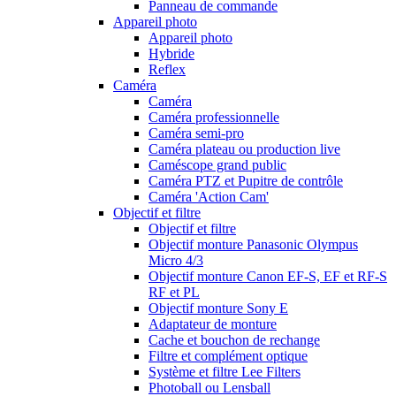
Panneau de commande
Appareil photo
Appareil photo
Hybride
Reflex
Caméra
Caméra
Caméra professionnelle
Caméra semi-pro
Caméra plateau ou production live
Caméscope grand public
Caméra PTZ et Pupitre de contrôle
Caméra 'Action Cam'
Objectif et filtre
Objectif et filtre
Objectif monture Panasonic Olympus
Micro 4/3
Objectif monture Canon EF-S, EF et RF-S
RF et PL
Objectif monture Sony E
Adaptateur de monture
Cache et bouchon de rechange
Filtre et complément optique
Système et filtre Lee Filters
Photoball ou Lensball