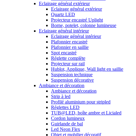
Eclairage général extérieur
Eclairage général extérieur
Quartz LED
Projecteur encastré Uplight
Borne, potelet, colonne lumineuse
Eclairage général intérieur
Eclairage général intérieur
Plafonnier encastré
Plafonnier en saillie
Spot encastré
Réglette complète
Projecteur sur rail
Hublot, Applique, Wall light en saillie
Suspension technique
Suspension décorative
Ambiance et décoration
Ambiance et décoration
Strip à led
Profilé aluminium pour stripled
Réglettes LED
TUB@LED, boîte ambre et Licialed
Cordon lumineux
Guirlande de bal
Led Neon Flex
Objet et mobilier décoratif