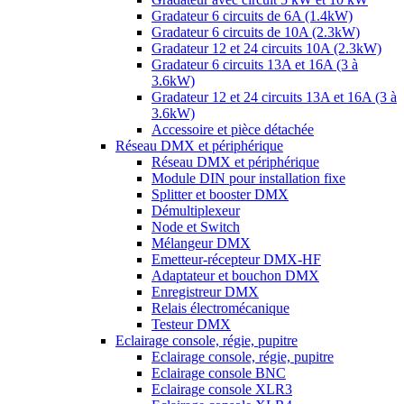
Gradateur 6 circuits de 6A (1.4kW)
Gradateur 6 circuits de 10A (2.3kW)
Gradateur 12 et 24 circuits 10A (2.3kW)
Gradateur 6 circuits 13A et 16A (3 à
3.6kW)
Gradateur 12 et 24 circuits 13A et 16A (3 à
3.6kW)
Accessoire et pièce détachée
Réseau DMX et périphérique
Réseau DMX et périphérique
Module DIN pour installation fixe
Splitter et booster DMX
Démultiplexeur
Node et Switch
Mélangeur DMX
Emetteur-récepteur DMX-HF
Adaptateur et bouchon DMX
Enregistreur DMX
Relais électromécanique
Testeur DMX
Eclairage console, régie, pupitre
Eclairage console, régie, pupitre
Eclairage console BNC
Eclairage console XLR3