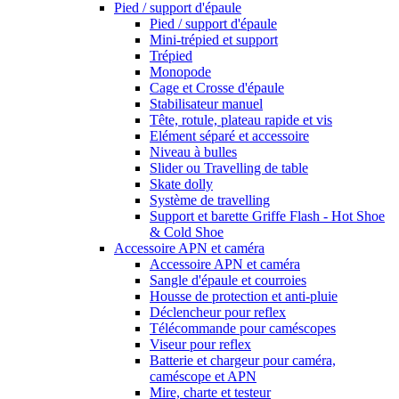
Pied / support d'épaule
Pied / support d'épaule
Mini-trépied et support
Trépied
Monopode
Cage et Crosse d'épaule
Stabilisateur manuel
Tête, rotule, plateau rapide et vis
Elément séparé et accessoire
Niveau à bulles
Slider ou Travelling de table
Skate dolly
Système de travelling
Support et barette Griffe Flash - Hot Shoe
& Cold Shoe
Accessoire APN et caméra
Accessoire APN et caméra
Sangle d'épaule et courroies
Housse de protection et anti-pluie
Déclencheur pour reflex
Télécommande pour caméscopes
Viseur pour reflex
Batterie et chargeur pour caméra,
caméscope et APN
Mire, charte et testeur