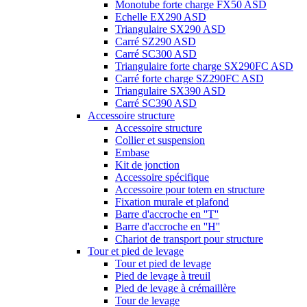
Monotube forte charge FX50 ASD
Echelle EX290 ASD
Triangulaire SX290 ASD
Carré SZ290 ASD
Carré SC300 ASD
Triangulaire forte charge SX290FC ASD
Carré forte charge SZ290FC ASD
Triangulaire SX390 ASD
Carré SC390 ASD
Accessoire structure
Accessoire structure
Collier et suspension
Embase
Kit de jonction
Accessoire spécifique
Accessoire pour totem en structure
Fixation murale et plafond
Barre d'accroche en ''T''
Barre d'accroche en ''H''
Chariot de transport pour structure
Tour et pied de levage
Tour et pied de levage
Pied de levage à treuil
Pied de levage à crémaillère
Tour de levage