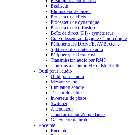
Préamplificateur micros
Egaliseur
Eliminateur de larsen
Processeur d'effets
Processeur de dynamique
Processeur de diffusion
Boîte de direct (DI) - symétriseur
Convertisseur analogique <> numérique
Périphériques DANTE, AVB, etc…
Splitter et distributeur audio
Périphérique Broadcast
Transmission audio par RJ45
Transmission audio HF et Bluetooth
Outil pour l'audio
Outil pour l'audio
Mesure sonore
Limitation sonore
Testeur de câbles
Inverseur de phase
Switcher
Atténuateur
Transformateur d'impédance
Générateur de bruit
Enceinte
Enceinte