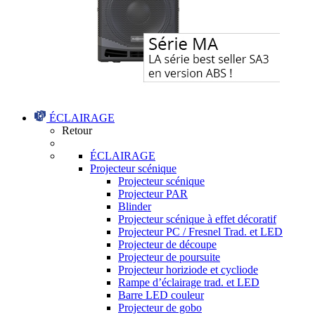
ÉCLAIRAGE
Retour
ÉCLAIRAGE
Projecteur scénique
Projecteur scénique
Projecteur PAR
Blinder
Projecteur scénique à effet décoratif
Projecteur PC / Fresnel Trad. et LED
Projecteur de découpe
Projecteur de poursuite
Projecteur horiziode et cycliode
Rampe d’éclairage trad. et LED
Barre LED couleur
Projecteur de gobo