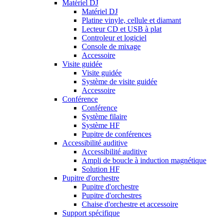
Matériel DJ
Matériel DJ
Platine vinyle, cellule et diamant
Lecteur CD et USB à plat
Controleur et logiciel
Console de mixage
Accessoire
Visite guidée
Visite guidée
Système de visite guidée
Accessoire
Conférence
Conférence
Système filaire
Système HF
Pupitre de conférences
Accessibilité auditive
Accessibilité auditive
Ampli de boucle à induction magnétique
Solution HF
Pupitre d'orchestre
Pupitre d'orchestre
Pupitre d'orchestres
Chaise d'orchestre et accessoire
Support spécifique