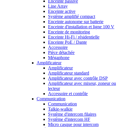
Enceinte passive
Line Array
Enceinte active
Système amplifié compact
Enceinte autonome sur batterie
Enceinte d'installation et ligne 100 V
Enceinte de monitoring
Enceinte Hi-Fi / résidentielle
Enceinte PoE / Dante
Accessoire
Pièce détachée
Mégaphone
Amplificateur
Amplificateur
Amplificateur standard
Amplificateur avec contrôle DSP
Amplificateur avec mixeur, zoneur ou
lecteur
Accessoire et contrôle
Communication
Communication
Talkie-walkie
Système d'intercom filaires
Système d'intercom HF
Micro casque pour intercom