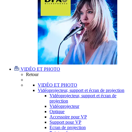
VIDÉO ET PHOTO
Retour
VIDÉO ET PHOTO
Vidéoprojecteur, support et écran de projection
Vidéoprojecteur, support et écran de
projection
Vidéoprojecteur
Optique
Accessoire pour VP
Support pour VP
Ecran de projection