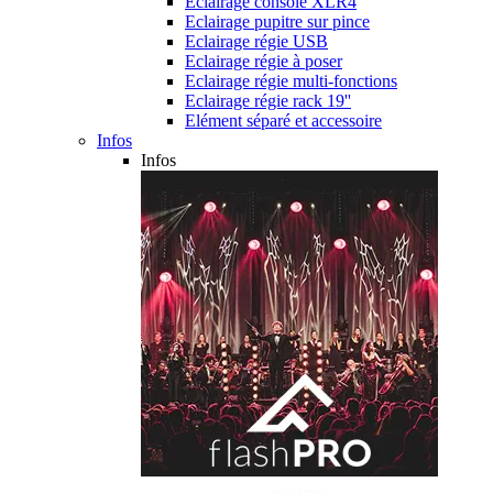
Eclairage console XLR4
Eclairage pupitre sur pince
Eclairage régie USB
Eclairage régie à poser
Eclairage régie multi-fonctions
Eclairage régie rack 19''
Elément séparé et accessoire
Infos
Infos