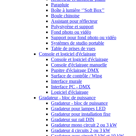
Parapluie
Boîte à lumière ‘’Soft Box’’
Boule chinoise
Assistant pour réflecteur
Polystyrène et support
Fond photo ou vidéo
Support pour fond photo ou vidéo
Systèmes de studio portable
Table de prises de vues
Console et logiciel d'éclairage
Console et logiciel d'éclairage
Console d'éclairage manuelle
Pupitre d'éclairage DMX
Surface de contrôle / Wing
Interface murale
Interface PC - DMX
Logiciel d'éclairage
Gradateur - bloc de puissance
Gradateur - bloc de puissance
Gradateur pour lampes LED
Gradateur pour installation fixe
Gradateur sur rail DIN
Gradateur mono circuit 2 ou 3 kW
Gradateur 4 circuits 2 ou 3 kW
Gradateur avec circuit 5 kW et 10 kW