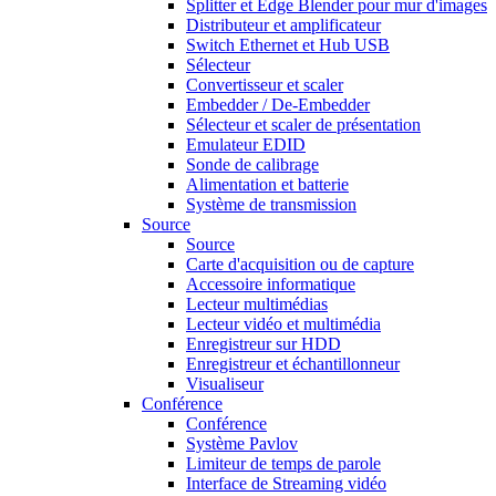
Splitter et Edge Blender pour mur d'images
Distributeur et amplificateur
Switch Ethernet et Hub USB
Sélecteur
Convertisseur et scaler
Embedder / De-Embedder
Sélecteur et scaler de présentation
Emulateur EDID
Sonde de calibrage
Alimentation et batterie
Système de transmission
Source
Source
Carte d'acquisition ou de capture
Accessoire informatique
Lecteur multimédias
Lecteur vidéo et multimédia
Enregistreur sur HDD
Enregistreur et échantillonneur
Visualiseur
Conférence
Conférence
Système Pavlov
Limiteur de temps de parole
Interface de Streaming vidéo