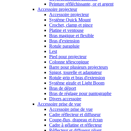
Peinture réfléchissante, or et argent
Accessoire projecteur
Accessoire projecteur
Système Quick Mount
Crochet, clamp et pince
Platine et ventouse
Bras magique et flexible
Bras d'extension
Rotule parapluie
Lest
Pied pour projecteur
Colonne télescopique
Barre pour plusieurs projecteurs
Spigot, tourelle et adaptateur
Rotule grip et bras d'extension
Système girafe et Light Boom
Bras de déport
Bras de réglage pour pantographe
Divers accessoire
Accessoire prise de vue
Accessoire prise de vue
Cadre réflecteur et diffuseur
Coupe-flux, drapeau et écran
Cadre à gélatine et réflecteur
Réflecteur et diffuseur pliant