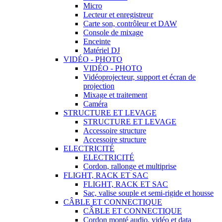
Micro
Lecteur et enregistreur
Carte son, contrôleur et DAW
Console de mixage
Enceinte
Matériel DJ
VIDÉO - PHOTO
VIDÉO - PHOTO
Vidéoprojecteur, support et écran de
projection
Mixage et traitement
Caméra
STRUCTURE ET LEVAGE
STRUCTURE ET LEVAGE
Accessoire structure
Accessoire structure
ELECTRICITÉ
ELECTRICITÉ
Cordon, rallonge et multiprise
FLIGHT, RACK ET SAC
FLIGHT, RACK ET SAC
Sac, valise souple et semi-rigide et housse
CÂBLE ET CONNECTIQUE
CÂBLE ET CONNECTIQUE
Cordon monté audio, vidéo et data