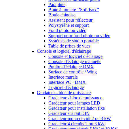
Parapluie
Boîte à lumière ‘’Soft Box’’
Boule chinoise
Assistant pour réflecteur
Polystyrène et support
Fond photo ou vidéo
Support pour fond photo ou vidéo
Systèmes de studio portable
Table de prises de vues
Console et logiciel d'éclairage
Console et logiciel d'éclairage
Console d'éclairage manuelle
Pupitre d'éclairage DMX
Surface de contrôle / Wing
Interface murale
Interface PC - DMX
Logiciel d'éclairage
Gradateur - bloc de puissance
Gradateur - bloc de puissance
Gradateur pour lampes LED
Gradateur pour installation fixe
Gradateur sur rail DIN
Gradateur mono circuit 2 ou 3 kW
Gradateur 4 circuits 2 ou 3 kW
Gradateur avec circuit 5 kW et 10 kW