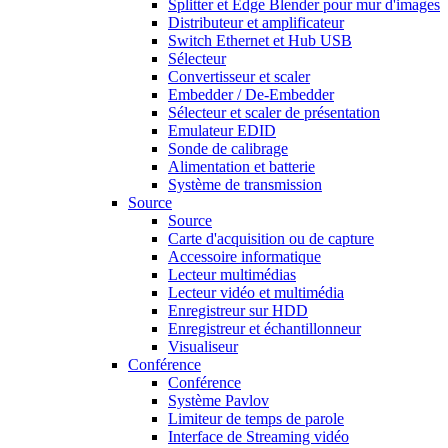
Splitter et Edge Blender pour mur d'images
Distributeur et amplificateur
Switch Ethernet et Hub USB
Sélecteur
Convertisseur et scaler
Embedder / De-Embedder
Sélecteur et scaler de présentation
Emulateur EDID
Sonde de calibrage
Alimentation et batterie
Système de transmission
Source
Source
Carte d'acquisition ou de capture
Accessoire informatique
Lecteur multimédias
Lecteur vidéo et multimédia
Enregistreur sur HDD
Enregistreur et échantillonneur
Visualiseur
Conférence
Conférence
Système Pavlov
Limiteur de temps de parole
Interface de Streaming vidéo