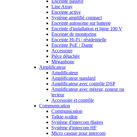
Enceinte passive
Line Array
Enceinte active
Système amplifié compact
Enceinte autonome sur batterie
Enceinte d'installation et ligne 100 V
Enceinte de monitoring
Enceinte Hi-Fi / résidentielle
Enceinte PoE / Dante
Accessoire
Pièce détachée
Mégaphone
Amplificateur
Amplificateur
Amplificateur standard
Amplificateur avec contrôle DSP
Amplificateur avec mixeur, zoneur ou
lecteur
Accessoire et contrôle
Communication
Communication
Talkie-walkie
Système d'intercom filaires
Système d'intercom HF
Micro casque pour intercom