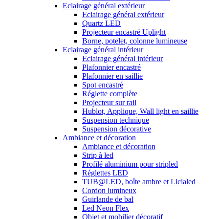
Eclairage général extérieur
Eclairage général extérieur
Quartz LED
Projecteur encastré Uplight
Borne, potelet, colonne lumineuse
Eclairage général intérieur
Eclairage général intérieur
Plafonnier encastré
Plafonnier en saillie
Spot encastré
Réglette complète
Projecteur sur rail
Hublot, Applique, Wall light en saillie
Suspension technique
Suspension décorative
Ambiance et décoration
Ambiance et décoration
Strip à led
Profilé aluminium pour stripled
Réglettes LED
TUB@LED, boîte ambre et Licialed
Cordon lumineux
Guirlande de bal
Led Neon Flex
Objet et mobilier décoratif