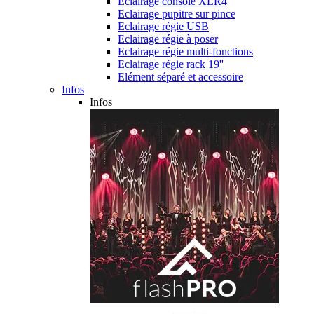
Eclairage console XLR4
Eclairage pupitre sur pince
Eclairage régie USB
Eclairage régie à poser
Eclairage régie multi-fonctions
Eclairage régie rack 19''
Elément séparé et accessoire
Infos
Infos