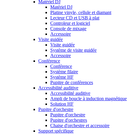
Matériel DJ
Matériel DJ
Platine vinyle, cellule et diamant
Lecteur CD et USB à plat
Controleur et logiciel
Console de mixage
Accessoire
Visite guidée
Visite guidée
Système de visite guidée
Accessoire
Conférence
Conférence
Système filaire
Système HF
Pupitre de conférences
Accessibilité auditive
Accessibilité auditive
Ampli de boucle à induction magnétique
Solution HF
Pupitre d'orchestre
Pupitre d'orchestre
Pupitre d'orchestres
Chaise d'orchestre et accessoire
Support spécifique