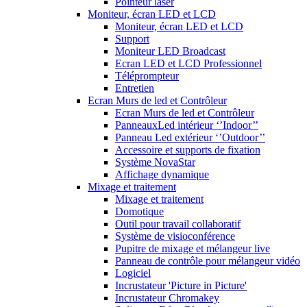
Pointeur laser
Moniteur, écran LED et LCD
Moniteur, écran LED et LCD
Support
Moniteur LED Broadcast
Ecran LED et LCD Professionnel
Téléprompteur
Entretien
Ecran Murs de led et Contrôleur
Ecran Murs de led et Contrôleur
PanneauxLed intérieur ‘’Indoor’’
Panneau Led extérieur ‘’Outdoor’’
Accessoire et supports de fixation
Système NovaStar
Affichage dynamique
Mixage et traitement
Mixage et traitement
Domotique
Outil pour travail collaboratif
Système de visioconférence
Pupitre de mixage et mélangeur live
Panneau de contrôle pour mélangeur vidéo
Logiciel
Incrustateur 'Picture in Picture'
Incrustateur Chromakey