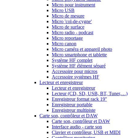
Micro pour instrument
Micro USB
Micro de mesure
Micro 'col-de-cygne'
Micro de surface
Micro radio - podcast
Micro reportage
Micro canon
Micro caméra et appareil photo
Micro smartphone et tablette
Système HF complet
Système HF élément séparé
Accessoire pour micros
Accessoire systèmes HF
Lecteur et enregistreur
Lecteur et enregistreur
Lecteur (CD, SD, USB, BT, Tuner,…)
Enregistreur format rack 19''
Enregistreur portable
Enregistreur multipiste
Carte son, contrôleur et DAW
Carte son, contrôleur et DAW
Interface audio - carte son
Clavier et contrôleur, USB et MIDI
Contrôleur monitoring