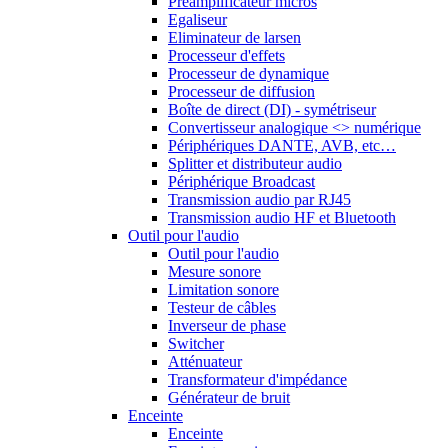
Préamplificateur micros
Egaliseur
Eliminateur de larsen
Processeur d'effets
Processeur de dynamique
Processeur de diffusion
Boîte de direct (DI) - symétriseur
Convertisseur analogique <> numérique
Périphériques DANTE, AVB, etc…
Splitter et distributeur audio
Périphérique Broadcast
Transmission audio par RJ45
Transmission audio HF et Bluetooth
Outil pour l'audio
Outil pour l'audio
Mesure sonore
Limitation sonore
Testeur de câbles
Inverseur de phase
Switcher
Atténuateur
Transformateur d'impédance
Générateur de bruit
Enceinte
Enceinte