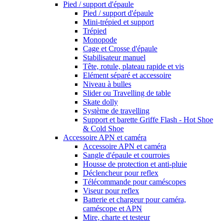
Pied / support d'épaule
Pied / support d'épaule
Mini-trépied et support
Trépied
Monopode
Cage et Crosse d'épaule
Stabilisateur manuel
Tête, rotule, plateau rapide et vis
Elément séparé et accessoire
Niveau à bulles
Slider ou Travelling de table
Skate dolly
Système de travelling
Support et barette Griffe Flash - Hot Shoe
& Cold Shoe
Accessoire APN et caméra
Accessoire APN et caméra
Sangle d'épaule et courroies
Housse de protection et anti-pluie
Déclencheur pour reflex
Télécommande pour caméscopes
Viseur pour reflex
Batterie et chargeur pour caméra,
caméscope et APN
Mire, charte et testeur