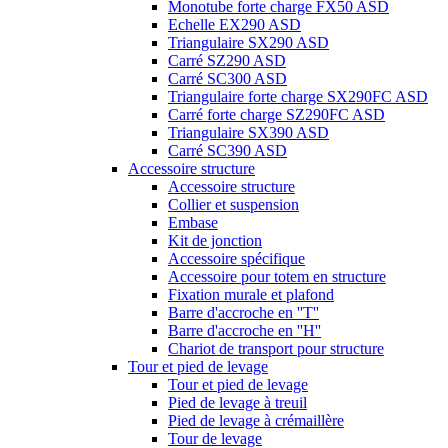
Monotube forte charge FX50 ASD
Echelle EX290 ASD
Triangulaire SX290 ASD
Carré SZ290 ASD
Carré SC300 ASD
Triangulaire forte charge SX290FC ASD
Carré forte charge SZ290FC ASD
Triangulaire SX390 ASD
Carré SC390 ASD
Accessoire structure
Accessoire structure
Collier et suspension
Embase
Kit de jonction
Accessoire spécifique
Accessoire pour totem en structure
Fixation murale et plafond
Barre d'accroche en ''T''
Barre d'accroche en ''H''
Chariot de transport pour structure
Tour et pied de levage
Tour et pied de levage
Pied de levage à treuil
Pied de levage à crémaillère
Tour de levage