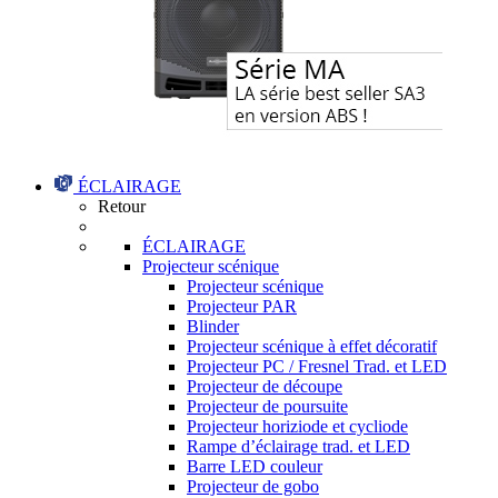
ÉCLAIRAGE
Retour
ÉCLAIRAGE
Projecteur scénique
Projecteur scénique
Projecteur PAR
Blinder
Projecteur scénique à effet décoratif
Projecteur PC / Fresnel Trad. et LED
Projecteur de découpe
Projecteur de poursuite
Projecteur horiziode et cycliode
Rampe d’éclairage trad. et LED
Barre LED couleur
Projecteur de gobo