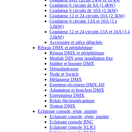
Gradateur 6 circuits de 6A (1.4kW)
Gradateur 6 circuits de 10A (2.3kW)
Gradateur 12 et 24 circuits 10A (2.3kW)
Gradateur 6 circuits 13A et 16A (3 à
3.6kW)
Gradateur 12 et 24 circuits 13A et 16A (3 à
3.6kW)
Accessoire et pièce détachée
Réseau DMX et périphérique
Réseau DMX et périphérique
Module DIN pour installation fixe
Splitter et booster DMX
Démultiplexeur
Node et Switch
Mélangeur DMX
Emetteur-récepteur DMX-HF
Adaptateur et bouchon DMX
Enregistreur DMX
Relais électromécanique
Testeur DMX
Eclairage console, régie, pupitre
Eclairage console, régie, pupitre
Eclairage console BNC
Eclairage console XLR3