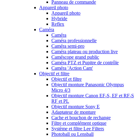
Panneau de commande
Appareil photo
Appareil photo
Hybride
Reflex
Caméra
Caméra
Caméra professionnelle
Caméra semi-pro
Caméra plateau ou production live
Caméscope grand public
Caméra PTZ et Pupitre de contrôle
Caméra 'Action Cam'
Objectif et filtre
Objectif et filtre
Objectif monture Panasonic Olympus
Micro 4/3
Objectif monture Canon EF-S, EF et RF-S
RF et PL
Objectif monture Sony E
Adaptateur de monture
Cache et bouchon de rechange
Filtre et complément optique
Système et filtre Lee Filters
Photoball ou Lensball