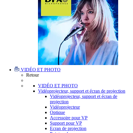
VIDÉO ET PHOTO
Retour
VIDÉO ET PHOTO
Vidéoprojecteur, support et écran de projection
Vidéoprojecteur, support et écran de
projection
Vidéoprojecteur
Optique
Accessoire pour VP
Support pour VP
Ecran de projection