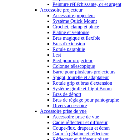
Peinture réfléchissante, or et argent
Accessoire projecteur
Accessoire projecteur
Système Quick Mount
Crochet, clamp et pince
Platine et ventouse
Bras magique et flexible
Bras d'extension
Rotule parapluie
Lest
Pied pour projecteur
Colonne télescopique
Barre pour plusieurs projecteurs
Spigot, tourelle et adaptateur
Rotule grip et bras d'extension
Système girafe et Light Boom
Bras de déport
Bras de réglage pour pantographe
Divers accessoire
Accessoire prise de vue
Accessoire prise de vue
Cadre réflecteur et diffuseur
Coupe-flux, drapeau et écran
Cadre à gélatine et réflecteur
Réflecteur et diffuseur pliant