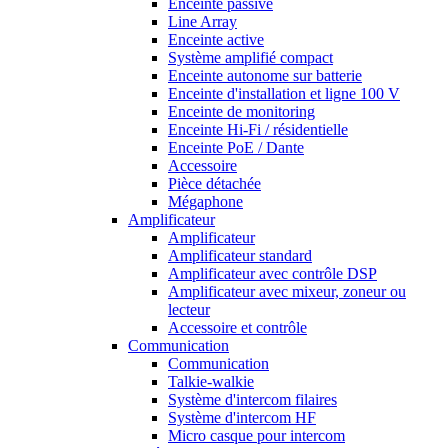
Enceinte passive
Line Array
Enceinte active
Système amplifié compact
Enceinte autonome sur batterie
Enceinte d'installation et ligne 100 V
Enceinte de monitoring
Enceinte Hi-Fi / résidentielle
Enceinte PoE / Dante
Accessoire
Pièce détachée
Mégaphone
Amplificateur
Amplificateur
Amplificateur standard
Amplificateur avec contrôle DSP
Amplificateur avec mixeur, zoneur ou
lecteur
Accessoire et contrôle
Communication
Communication
Talkie-walkie
Système d'intercom filaires
Système d'intercom HF
Micro casque pour intercom