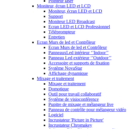
Pointeur laser
Moniteur, écran LED et LCD
Moniteur, écran LED et LCD
Support
Moniteur LED Broadcast
Ecran LED et LCD Professionnel
Téléprompteur
Entretien
Ecran Murs de led et Contrôleur
Ecran Murs de led et Contrôleur
PanneauxLed intérieur ‘’Indoor’’
Panneau Led extérieur ‘’Outdoor’’
Accessoire et supports de fixation
Système NovaStar
Affichage dynamique
Mixage et traitement
Mixage et traitement
Domotique
Outil pour travail collaboratif
Système de visioconférence
Pupitre de mixage et mélangeur live
Panneau de contrôle pour mélangeur vidéo
Logiciel
Incrustateur 'Picture in Picture'
Incrustateur Chromakey