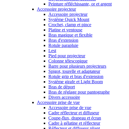
Peinture réfléchissante, or et argent
Accessoire projecteur
Accessoire projecteur
Système Quick Mount
Crochet, clamp et pince
Platine et ventouse
Bras magique et flexible
Bras d'extension
Rotule parapluie
Lest
Pied pour projecteur
Colonne télescopique
Barre pour plusieurs projecteurs
Spigot, tourelle et adaptateur
Rotule grip et bras d'extension
Système girafe et Light Boom
Bras de déport
Bras de réglage pour pantographe
Divers accessoire
Accessoire prise de vue
Accessoire prise de vue
Cadre réflecteur et diffuseur
Coupe-flux, drapeau et écran
Cadre à gélatine et réflecteur
Réflecteur et diffuseur pliant