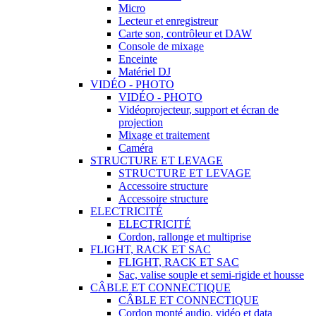
Micro
Lecteur et enregistreur
Carte son, contrôleur et DAW
Console de mixage
Enceinte
Matériel DJ
VIDÉO - PHOTO
VIDÉO - PHOTO
Vidéoprojecteur, support et écran de
projection
Mixage et traitement
Caméra
STRUCTURE ET LEVAGE
STRUCTURE ET LEVAGE
Accessoire structure
Accessoire structure
ELECTRICITÉ
ELECTRICITÉ
Cordon, rallonge et multiprise
FLIGHT, RACK ET SAC
FLIGHT, RACK ET SAC
Sac, valise souple et semi-rigide et housse
CÂBLE ET CONNECTIQUE
CÂBLE ET CONNECTIQUE
Cordon monté audio, vidéo et data