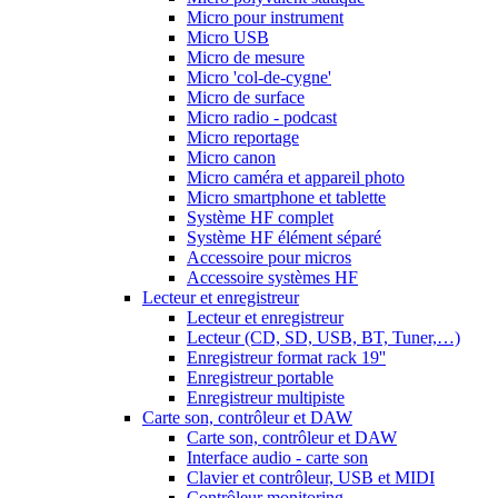
Micro pour instrument
Micro USB
Micro de mesure
Micro 'col-de-cygne'
Micro de surface
Micro radio - podcast
Micro reportage
Micro canon
Micro caméra et appareil photo
Micro smartphone et tablette
Système HF complet
Système HF élément séparé
Accessoire pour micros
Accessoire systèmes HF
Lecteur et enregistreur
Lecteur et enregistreur
Lecteur (CD, SD, USB, BT, Tuner,…)
Enregistreur format rack 19''
Enregistreur portable
Enregistreur multipiste
Carte son, contrôleur et DAW
Carte son, contrôleur et DAW
Interface audio - carte son
Clavier et contrôleur, USB et MIDI
Contrôleur monitoring