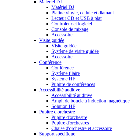
Matériel DJ
Matériel DJ
Platine vinyle, cellule et diamant
Lecteur CD et USB à plat
Controleur et logiciel
Console de mixage
Accessoire
Visite guidée
Visite guidée
Système de visite guidée
Accessoire
Conférence
Conférence
Système filaire
Système HF
Pupitre de conférences
Accessibilité auditive
Accessibilité auditive
Ampli de boucle à induction magnétique
Solution HF
Pupitre d'orchestre
Pupitre d'orchestre
Pupitre d'orchestres
Chaise d'orchestre et accessoire
Support spécifique