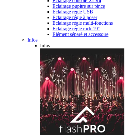
Eclairage console XLR4
Eclairage pupitre sur pince
Eclairage régie USB
Eclairage régie à poser
Eclairage régie multi-fonctions
Eclairage régie rack 19''
Elément séparé et accessoire
Infos
Infos