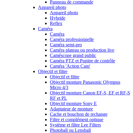
Panneau de commande
Appareil photo
Appareil photo
Hybride
Reflex
Caméra
Caméra
Caméra professionnelle
Caméra semi-pro
Caméra plateau ou production live
Caméscope grand public
Caméra PTZ et Pupitre de contrôle
Caméra 'Action Cam'
Objectif et filtre
Objectif et filtre
Objectif monture Panasonic Olympus
Micro 4/3
Objectif monture Canon EF-S, EF et RF-S
RF et PL
Objectif monture Sony E
Adaptateur de monture
Cache et bouchon de rechange
Filtre et complément optique
Système et filtre Lee Filters
Photoball ou Lensball