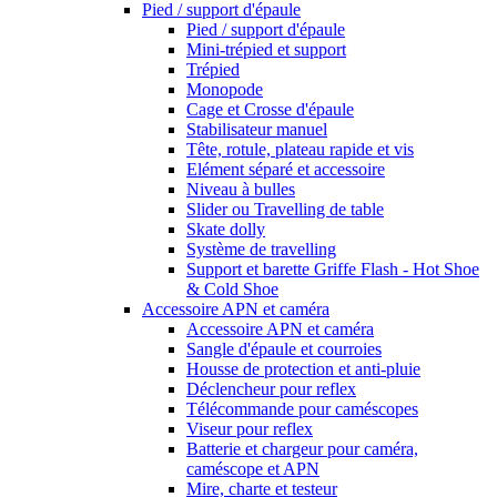
Pied / support d'épaule
Pied / support d'épaule
Mini-trépied et support
Trépied
Monopode
Cage et Crosse d'épaule
Stabilisateur manuel
Tête, rotule, plateau rapide et vis
Elément séparé et accessoire
Niveau à bulles
Slider ou Travelling de table
Skate dolly
Système de travelling
Support et barette Griffe Flash - Hot Shoe
& Cold Shoe
Accessoire APN et caméra
Accessoire APN et caméra
Sangle d'épaule et courroies
Housse de protection et anti-pluie
Déclencheur pour reflex
Télécommande pour caméscopes
Viseur pour reflex
Batterie et chargeur pour caméra,
caméscope et APN
Mire, charte et testeur