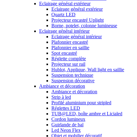
Eclairage général extérieur
Eclairage général extérieur
Quartz LED
Projecteur encastré Uplight
Borne, potelet, colonne lumineuse
Eclairage général intérieur
Eclairage général intérieur
Plafonnier encastré
Plafonnier en saillie
Spot encastré
Réglette complète
Projecteur sur rail
Hublot, Applique, Wall light en saillie
Suspension technique
Suspension décorative
Ambiance et décoration
Ambiance et décoration
Strip à led
Profilé aluminium pour stripled
Réglettes LED
TUB@LED, boîte ambre et Licialed
Cordon lumineux
Guirlande de bal
Led Neon Flex
Objet et mobilier décoratif