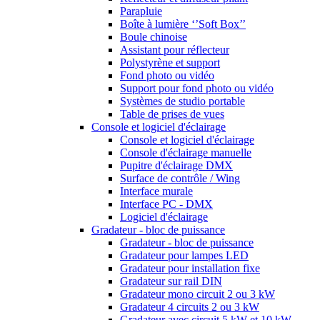
Parapluie
Boîte à lumière ‘’Soft Box’’
Boule chinoise
Assistant pour réflecteur
Polystyrène et support
Fond photo ou vidéo
Support pour fond photo ou vidéo
Systèmes de studio portable
Table de prises de vues
Console et logiciel d'éclairage
Console et logiciel d'éclairage
Console d'éclairage manuelle
Pupitre d'éclairage DMX
Surface de contrôle / Wing
Interface murale
Interface PC - DMX
Logiciel d'éclairage
Gradateur - bloc de puissance
Gradateur - bloc de puissance
Gradateur pour lampes LED
Gradateur pour installation fixe
Gradateur sur rail DIN
Gradateur mono circuit 2 ou 3 kW
Gradateur 4 circuits 2 ou 3 kW
Gradateur avec circuit 5 kW et 10 kW