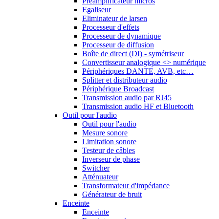
Préamplificateur micros
Egaliseur
Eliminateur de larsen
Processeur d'effets
Processeur de dynamique
Processeur de diffusion
Boîte de direct (DI) - symétriseur
Convertisseur analogique <> numérique
Périphériques DANTE, AVB, etc…
Splitter et distributeur audio
Périphérique Broadcast
Transmission audio par RJ45
Transmission audio HF et Bluetooth
Outil pour l'audio
Outil pour l'audio
Mesure sonore
Limitation sonore
Testeur de câbles
Inverseur de phase
Switcher
Atténuateur
Transformateur d'impédance
Générateur de bruit
Enceinte
Enceinte