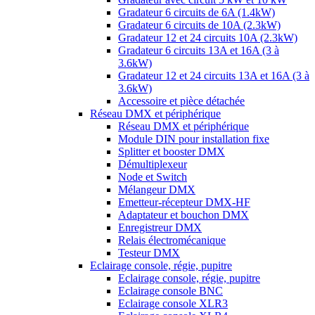
Gradateur 6 circuits de 6A (1.4kW)
Gradateur 6 circuits de 10A (2.3kW)
Gradateur 12 et 24 circuits 10A (2.3kW)
Gradateur 6 circuits 13A et 16A (3 à
3.6kW)
Gradateur 12 et 24 circuits 13A et 16A (3 à
3.6kW)
Accessoire et pièce détachée
Réseau DMX et périphérique
Réseau DMX et périphérique
Module DIN pour installation fixe
Splitter et booster DMX
Démultiplexeur
Node et Switch
Mélangeur DMX
Emetteur-récepteur DMX-HF
Adaptateur et bouchon DMX
Enregistreur DMX
Relais électromécanique
Testeur DMX
Eclairage console, régie, pupitre
Eclairage console, régie, pupitre
Eclairage console BNC
Eclairage console XLR3