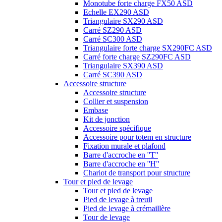
Monotube forte charge FX50 ASD
Echelle EX290 ASD
Triangulaire SX290 ASD
Carré SZ290 ASD
Carré SC300 ASD
Triangulaire forte charge SX290FC ASD
Carré forte charge SZ290FC ASD
Triangulaire SX390 ASD
Carré SC390 ASD
Accessoire structure
Accessoire structure
Collier et suspension
Embase
Kit de jonction
Accessoire spécifique
Accessoire pour totem en structure
Fixation murale et plafond
Barre d'accroche en ''T''
Barre d'accroche en ''H''
Chariot de transport pour structure
Tour et pied de levage
Tour et pied de levage
Pied de levage à treuil
Pied de levage à crémaillère
Tour de levage