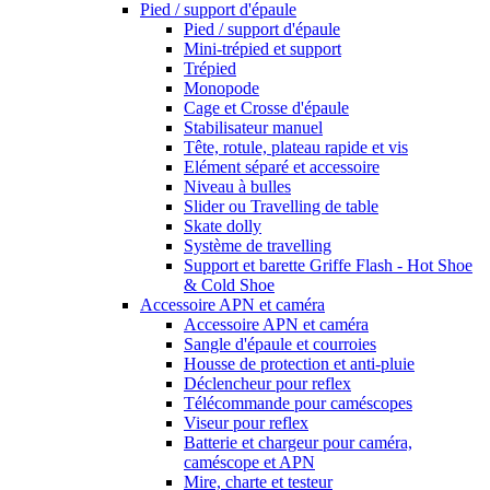
Pied / support d'épaule
Pied / support d'épaule
Mini-trépied et support
Trépied
Monopode
Cage et Crosse d'épaule
Stabilisateur manuel
Tête, rotule, plateau rapide et vis
Elément séparé et accessoire
Niveau à bulles
Slider ou Travelling de table
Skate dolly
Système de travelling
Support et barette Griffe Flash - Hot Shoe
& Cold Shoe
Accessoire APN et caméra
Accessoire APN et caméra
Sangle d'épaule et courroies
Housse de protection et anti-pluie
Déclencheur pour reflex
Télécommande pour caméscopes
Viseur pour reflex
Batterie et chargeur pour caméra,
caméscope et APN
Mire, charte et testeur