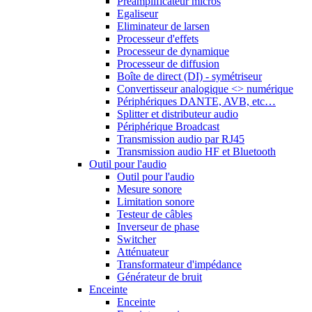
Préamplificateur micros
Egaliseur
Eliminateur de larsen
Processeur d'effets
Processeur de dynamique
Processeur de diffusion
Boîte de direct (DI) - symétriseur
Convertisseur analogique <> numérique
Périphériques DANTE, AVB, etc…
Splitter et distributeur audio
Périphérique Broadcast
Transmission audio par RJ45
Transmission audio HF et Bluetooth
Outil pour l'audio
Outil pour l'audio
Mesure sonore
Limitation sonore
Testeur de câbles
Inverseur de phase
Switcher
Atténuateur
Transformateur d'impédance
Générateur de bruit
Enceinte
Enceinte