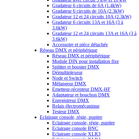
Gradateur 6 circuits de 6A (1.4kW)
Gradateur 6 circuits de 10A (2.3kW)
Gradateur 12 et 24 circuits 10A (2.3kW)
Gradateur 6 circuits 13A et 16A (3 à
3.6kW)
Gradateur 12 et 24 circuits 13A et 16A (3 à
3.6kW)
Accessoire et pièce détachée
Réseau DMX et périphérique
Réseau DMX et périphérique
Module DIN pour installation fixe
Splitter et booster DMX
Démultiplexeur
Node et Switch
Mélangeur DMX
Emetteur-récepteur DMX-HF
Adaptateur et bouchon DMX
Enregistreur DMX
Relais électromécanique
Testeur DMX
Eclairage console, régie, pupitre
Eclairage console, régie, pupitre
Eclairage console BNC
Eclairage console XLR3