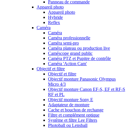
Panneau de commande
Appareil photo
Appareil photo
Hybride
Reflex
Caméra
Caméra
Caméra professionnelle
Caméra semi-pro
Caméra plateau ou production live
Caméscope grand public
Caméra PTZ et Pupitre de contrôle
Caméra 'Action Cam'
Objectif et filtre
Objectif et filtre
Objectif monture Panasonic Olympus
Micro 4/3
Objectif monture Canon EF-S, EF et RF-S
RF et PL
Objectif monture Sony E
Adaptateur de monture
Cache et bouchon de rechange
Filtre et complément optique
Système et filtre Lee Filters
Photoball ou Lensball