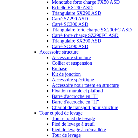
Monotube forte charge FX50 ASD
Echelle EX290 ASD
Triangulaire SX290 ASD
Carré SZ290 ASD
Carré SC300 ASD
Triangulaire forte charge SX290FC ASD
Carré forte charge SZ290FC ASD
Triangulaire SX390 ASD
Carré SC390 ASD
Accessoire structure
Accessoire structure
Collier et suspension
Embase
Kit de jonction
Accessoire spécifique
Accessoire pour totem en structure
Fixation murale et plafond
Barre d'accroche en ''T''
Barre d'accroche en ''H''
Chariot de transport pour structure
Tour et pied de levage
Tour et pied de levage
Pied de levage à treuil
Pied de levage à crémaillère
Tour de levage