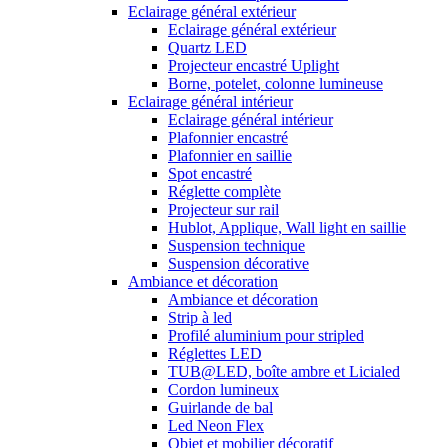
Eclairage général extérieur
Eclairage général extérieur
Quartz LED
Projecteur encastré Uplight
Borne, potelet, colonne lumineuse
Eclairage général intérieur
Eclairage général intérieur
Plafonnier encastré
Plafonnier en saillie
Spot encastré
Réglette complète
Projecteur sur rail
Hublot, Applique, Wall light en saillie
Suspension technique
Suspension décorative
Ambiance et décoration
Ambiance et décoration
Strip à led
Profilé aluminium pour stripled
Réglettes LED
TUB@LED, boîte ambre et Licialed
Cordon lumineux
Guirlande de bal
Led Neon Flex
Objet et mobilier décoratif