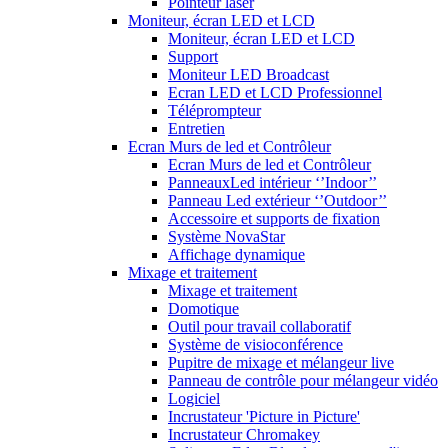
Pointeur laser
Moniteur, écran LED et LCD
Moniteur, écran LED et LCD
Support
Moniteur LED Broadcast
Ecran LED et LCD Professionnel
Téléprompteur
Entretien
Ecran Murs de led et Contrôleur
Ecran Murs de led et Contrôleur
PanneauxLed intérieur ‘’Indoor’’
Panneau Led extérieur ‘’Outdoor’’
Accessoire et supports de fixation
Système NovaStar
Affichage dynamique
Mixage et traitement
Mixage et traitement
Domotique
Outil pour travail collaboratif
Système de visioconférence
Pupitre de mixage et mélangeur live
Panneau de contrôle pour mélangeur vidéo
Logiciel
Incrustateur 'Picture in Picture'
Incrustateur Chromakey