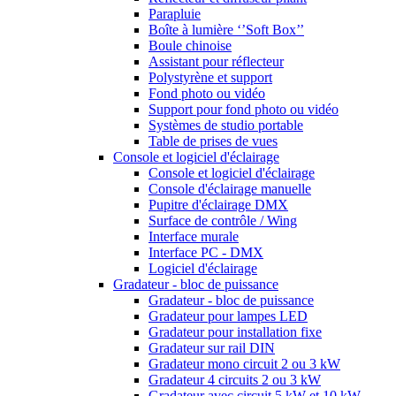
Parapluie
Boîte à lumière ‘’Soft Box’’
Boule chinoise
Assistant pour réflecteur
Polystyrène et support
Fond photo ou vidéo
Support pour fond photo ou vidéo
Systèmes de studio portable
Table de prises de vues
Console et logiciel d'éclairage
Console et logiciel d'éclairage
Console d'éclairage manuelle
Pupitre d'éclairage DMX
Surface de contrôle / Wing
Interface murale
Interface PC - DMX
Logiciel d'éclairage
Gradateur - bloc de puissance
Gradateur - bloc de puissance
Gradateur pour lampes LED
Gradateur pour installation fixe
Gradateur sur rail DIN
Gradateur mono circuit 2 ou 3 kW
Gradateur 4 circuits 2 ou 3 kW
Gradateur avec circuit 5 kW et 10 kW