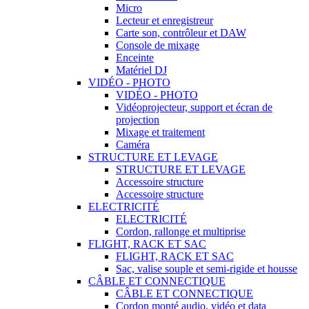
Micro
Lecteur et enregistreur
Carte son, contrôleur et DAW
Console de mixage
Enceinte
Matériel DJ
VIDÉO - PHOTO
VIDÉO - PHOTO
Vidéoprojecteur, support et écran de
projection
Mixage et traitement
Caméra
STRUCTURE ET LEVAGE
STRUCTURE ET LEVAGE
Accessoire structure
Accessoire structure
ELECTRICITÉ
ELECTRICITÉ
Cordon, rallonge et multiprise
FLIGHT, RACK ET SAC
FLIGHT, RACK ET SAC
Sac, valise souple et semi-rigide et housse
CÂBLE ET CONNECTIQUE
CÂBLE ET CONNECTIQUE
Cordon monté audio, vidéo et data