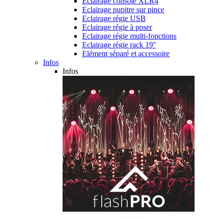
Eclairage console XLR4
Eclairage pupitre sur pince
Eclairage régie USB
Eclairage régie à poser
Eclairage régie multi-fonctions
Eclairage régie rack 19''
Elément séparé et accessoire
Infos
Infos