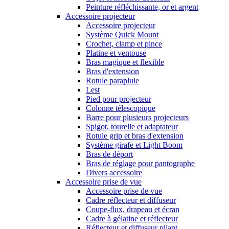
Peinture réfléchissante, or et argent
Accessoire projecteur
Accessoire projecteur
Système Quick Mount
Crochet, clamp et pince
Platine et ventouse
Bras magique et flexible
Bras d'extension
Rotule parapluie
Lest
Pied pour projecteur
Colonne télescopique
Barre pour plusieurs projecteurs
Spigot, tourelle et adaptateur
Rotule grip et bras d'extension
Système girafe et Light Boom
Bras de déport
Bras de réglage pour pantographe
Divers accessoire
Accessoire prise de vue
Accessoire prise de vue
Cadre réflecteur et diffuseur
Coupe-flux, drapeau et écran
Cadre à gélatine et réflecteur
Réflecteur et diffuseur pliant