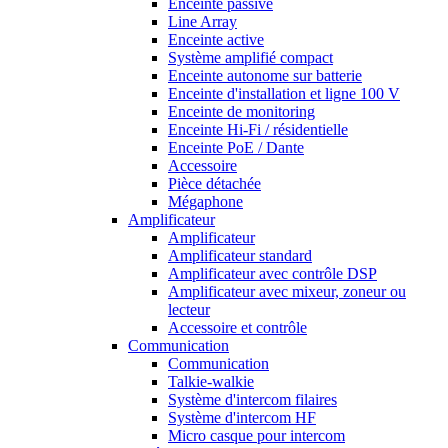
Enceinte passive
Line Array
Enceinte active
Système amplifié compact
Enceinte autonome sur batterie
Enceinte d'installation et ligne 100 V
Enceinte de monitoring
Enceinte Hi-Fi / résidentielle
Enceinte PoE / Dante
Accessoire
Pièce détachée
Mégaphone
Amplificateur
Amplificateur
Amplificateur standard
Amplificateur avec contrôle DSP
Amplificateur avec mixeur, zoneur ou
lecteur
Accessoire et contrôle
Communication
Communication
Talkie-walkie
Système d'intercom filaires
Système d'intercom HF
Micro casque pour intercom