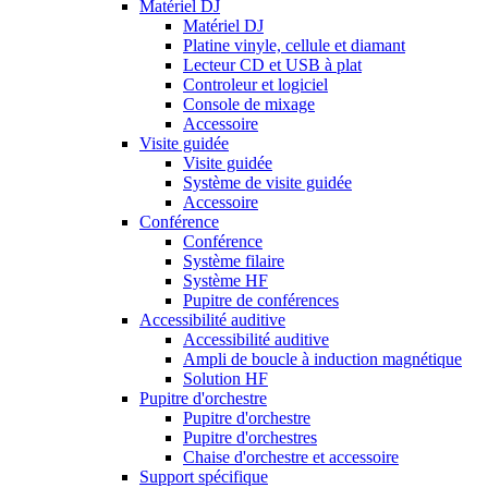
Matériel DJ
Matériel DJ
Platine vinyle, cellule et diamant
Lecteur CD et USB à plat
Controleur et logiciel
Console de mixage
Accessoire
Visite guidée
Visite guidée
Système de visite guidée
Accessoire
Conférence
Conférence
Système filaire
Système HF
Pupitre de conférences
Accessibilité auditive
Accessibilité auditive
Ampli de boucle à induction magnétique
Solution HF
Pupitre d'orchestre
Pupitre d'orchestre
Pupitre d'orchestres
Chaise d'orchestre et accessoire
Support spécifique