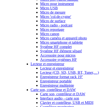
Micro pour instrument
Micro USB
Micro de mesure
Micro 'col-de-cygne'
Micro de surface
Micro radio - podcast
Micro reportage
Micro canon
Micro caméra et appareil photo
Micro smartphone et tablette
Système HF complet
Système HF élément séparé
Accessoire pour micros
Accessoire systèmes HF
Lecteur et enregistreur
Lecteur et enregistreur
Lecteur (CD, SD, USB, BT, Tuner,…)
Enregistreur format rack 19''
Enregistreur portable
Enregistreur multipiste
Carte son, contrôleur et DAW
Carte son, contrôleur et DAW
Interface audio - carte son
Clavier et contrôleur, USB et MIDI
Contrôleur monitoring