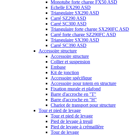
Monotube forte charge FX50 ASD
Echelle EX290 ASD
Triangulaire SX290 ASD
Carré SZ290 ASD
Carré SC300 ASD
Triangulaire forte charge SX290FC ASD
Carré forte charge SZ290FC ASD
Triangulaire SX390 ASD
Carré SC390 ASD
Accessoire structure
Accessoire structure
Collier et suspension
Embase
Kit de jonction
Accessoire spécifique
Accessoire pour totem en structure
Fixation murale et plafond
Barre d'accroche en ''T''
Barre d'accroche en ''H''
Chariot de transport pour structure
Tour et pied de levage
Tour et pied de levage
Pied de levage à treuil
Pied de levage à crémaillère
Tour de levage