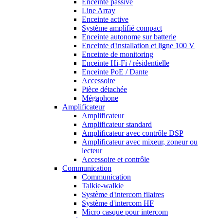
Enceinte passive
Line Array
Enceinte active
Système amplifié compact
Enceinte autonome sur batterie
Enceinte d'installation et ligne 100 V
Enceinte de monitoring
Enceinte Hi-Fi / résidentielle
Enceinte PoE / Dante
Accessoire
Pièce détachée
Mégaphone
Amplificateur
Amplificateur
Amplificateur standard
Amplificateur avec contrôle DSP
Amplificateur avec mixeur, zoneur ou
lecteur
Accessoire et contrôle
Communication
Communication
Talkie-walkie
Système d'intercom filaires
Système d'intercom HF
Micro casque pour intercom