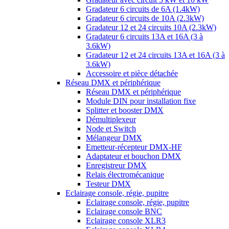
Gradateur 6 circuits de 6A (1.4kW)
Gradateur 6 circuits de 10A (2.3kW)
Gradateur 12 et 24 circuits 10A (2.3kW)
Gradateur 6 circuits 13A et 16A (3 à
3.6kW)
Gradateur 12 et 24 circuits 13A et 16A (3 à
3.6kW)
Accessoire et pièce détachée
Réseau DMX et périphérique
Réseau DMX et périphérique
Module DIN pour installation fixe
Splitter et booster DMX
Démultiplexeur
Node et Switch
Mélangeur DMX
Emetteur-récepteur DMX-HF
Adaptateur et bouchon DMX
Enregistreur DMX
Relais électromécanique
Testeur DMX
Eclairage console, régie, pupitre
Eclairage console, régie, pupitre
Eclairage console BNC
Eclairage console XLR3