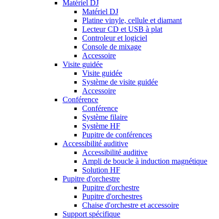
Matériel DJ
Matériel DJ
Platine vinyle, cellule et diamant
Lecteur CD et USB à plat
Controleur et logiciel
Console de mixage
Accessoire
Visite guidée
Visite guidée
Système de visite guidée
Accessoire
Conférence
Conférence
Système filaire
Système HF
Pupitre de conférences
Accessibilité auditive
Accessibilité auditive
Ampli de boucle à induction magnétique
Solution HF
Pupitre d'orchestre
Pupitre d'orchestre
Pupitre d'orchestres
Chaise d'orchestre et accessoire
Support spécifique