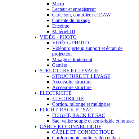
Micro
Lecteur et enregistreur
Carte son, contrôleur et DAW
Console de mixage
Enceinte
Matériel DJ
VIDÉO - PHOTO
VIDÉO - PHOTO
Vidéoprojecteur, support et écran de
projection
Mixage et traitement
Caméra
STRUCTURE ET LEVAGE
STRUCTURE ET LEVAGE
Accessoire structure
Accessoire structure
ELECTRICITÉ
ELECTRICITÉ
Cordon, rallonge et multiprise
FLIGHT, RACK ET SAC
FLIGHT, RACK ET SAC
Sac, valise souple et semi-rigide et housse
CÂBLE ET CONNECTIQUE
CÂBLE ET CONNECTIQUE
Cordon monté audio, vidéo et data