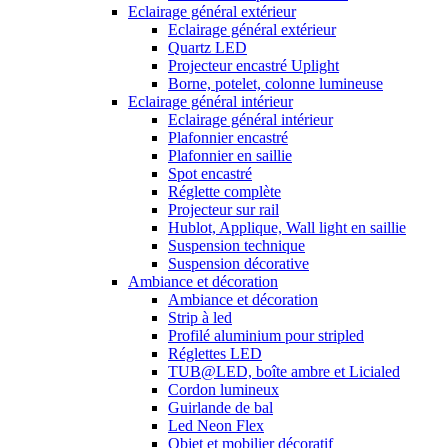
Eclairage général extérieur
Eclairage général extérieur
Quartz LED
Projecteur encastré Uplight
Borne, potelet, colonne lumineuse
Eclairage général intérieur
Eclairage général intérieur
Plafonnier encastré
Plafonnier en saillie
Spot encastré
Réglette complète
Projecteur sur rail
Hublot, Applique, Wall light en saillie
Suspension technique
Suspension décorative
Ambiance et décoration
Ambiance et décoration
Strip à led
Profilé aluminium pour stripled
Réglettes LED
TUB@LED, boîte ambre et Licialed
Cordon lumineux
Guirlande de bal
Led Neon Flex
Objet et mobilier décoratif