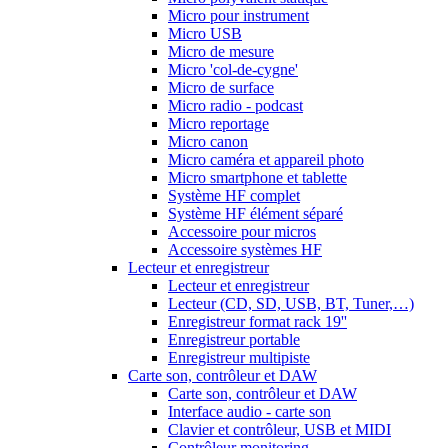
Micro pour instrument
Micro USB
Micro de mesure
Micro 'col-de-cygne'
Micro de surface
Micro radio - podcast
Micro reportage
Micro canon
Micro caméra et appareil photo
Micro smartphone et tablette
Système HF complet
Système HF élément séparé
Accessoire pour micros
Accessoire systèmes HF
Lecteur et enregistreur
Lecteur et enregistreur
Lecteur (CD, SD, USB, BT, Tuner,…)
Enregistreur format rack 19''
Enregistreur portable
Enregistreur multipiste
Carte son, contrôleur et DAW
Carte son, contrôleur et DAW
Interface audio - carte son
Clavier et contrôleur, USB et MIDI
Contrôleur monitoring