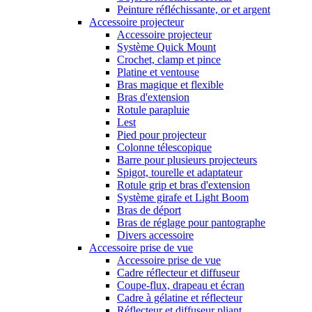
Peinture réfléchissante, or et argent
Accessoire projecteur
Accessoire projecteur
Système Quick Mount
Crochet, clamp et pince
Platine et ventouse
Bras magique et flexible
Bras d'extension
Rotule parapluie
Lest
Pied pour projecteur
Colonne télescopique
Barre pour plusieurs projecteurs
Spigot, tourelle et adaptateur
Rotule grip et bras d'extension
Système girafe et Light Boom
Bras de déport
Bras de réglage pour pantographe
Divers accessoire
Accessoire prise de vue
Accessoire prise de vue
Cadre réflecteur et diffuseur
Coupe-flux, drapeau et écran
Cadre à gélatine et réflecteur
Réflecteur et diffuseur pliant