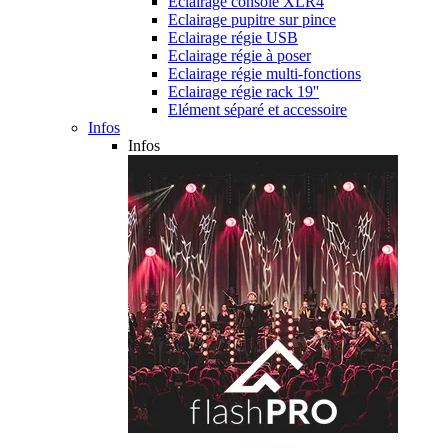
Eclairage console XLR4
Eclairage pupitre sur pince
Eclairage régie USB
Eclairage régie à poser
Eclairage régie multi-fonctions
Eclairage régie rack 19''
Elément séparé et accessoire
Infos
Infos