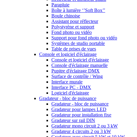
Parapluie
Boîte à lumière ‘’Soft Box’’
Boule chinoise
Assistant pour réflecteur
Polystyrène et support
Fond photo ou vidéo
Support pour fond photo ou vidéo
Systèmes de studio portable
Table de prises de vues
Console et logiciel d'éclairage
Console et logiciel d'éclairage
Console d'éclairage manuelle
Pupitre d'éclairage DMX
Surface de contrôle / Wing
Interface murale
Interface PC - DMX
Logiciel d'éclairage
Gradateur - bloc de puissance
Gradateur - bloc de puissance
Gradateur pour lampes LED
Gradateur pour installation fixe
Gradateur sur rail DIN
Gradateur mono circuit 2 ou 3 kW
Gradateur 4 circuits 2 ou 3 kW
Gradateur avec circuit 5 kW et 10 kW