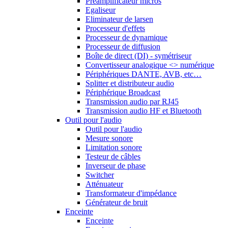
Préamplificateur micros
Egaliseur
Eliminateur de larsen
Processeur d'effets
Processeur de dynamique
Processeur de diffusion
Boîte de direct (DI) - symétriseur
Convertisseur analogique <> numérique
Périphériques DANTE, AVB, etc…
Splitter et distributeur audio
Périphérique Broadcast
Transmission audio par RJ45
Transmission audio HF et Bluetooth
Outil pour l'audio
Outil pour l'audio
Mesure sonore
Limitation sonore
Testeur de câbles
Inverseur de phase
Switcher
Atténuateur
Transformateur d'impédance
Générateur de bruit
Enceinte
Enceinte