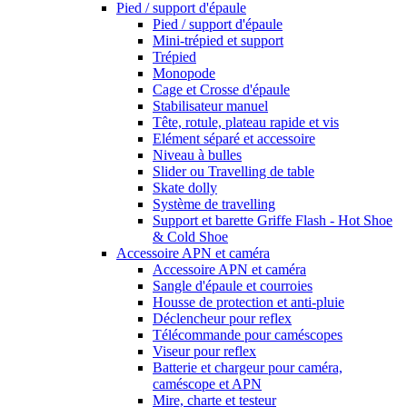
Pied / support d'épaule
Pied / support d'épaule
Mini-trépied et support
Trépied
Monopode
Cage et Crosse d'épaule
Stabilisateur manuel
Tête, rotule, plateau rapide et vis
Elément séparé et accessoire
Niveau à bulles
Slider ou Travelling de table
Skate dolly
Système de travelling
Support et barette Griffe Flash - Hot Shoe
& Cold Shoe
Accessoire APN et caméra
Accessoire APN et caméra
Sangle d'épaule et courroies
Housse de protection et anti-pluie
Déclencheur pour reflex
Télécommande pour caméscopes
Viseur pour reflex
Batterie et chargeur pour caméra,
caméscope et APN
Mire, charte et testeur