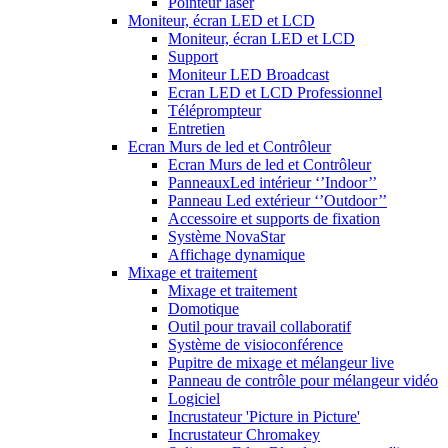
Pointeur laser
Moniteur, écran LED et LCD
Moniteur, écran LED et LCD
Support
Moniteur LED Broadcast
Ecran LED et LCD Professionnel
Téléprompteur
Entretien
Ecran Murs de led et Contrôleur
Ecran Murs de led et Contrôleur
PanneauxLed intérieur ‘’Indoor’’
Panneau Led extérieur ‘’Outdoor’’
Accessoire et supports de fixation
Système NovaStar
Affichage dynamique
Mixage et traitement
Mixage et traitement
Domotique
Outil pour travail collaboratif
Système de visioconférence
Pupitre de mixage et mélangeur live
Panneau de contrôle pour mélangeur vidéo
Logiciel
Incrustateur 'Picture in Picture'
Incrustateur Chromakey