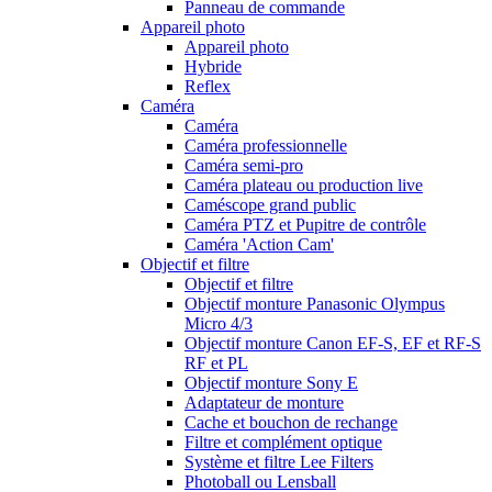
Panneau de commande
Appareil photo
Appareil photo
Hybride
Reflex
Caméra
Caméra
Caméra professionnelle
Caméra semi-pro
Caméra plateau ou production live
Caméscope grand public
Caméra PTZ et Pupitre de contrôle
Caméra 'Action Cam'
Objectif et filtre
Objectif et filtre
Objectif monture Panasonic Olympus
Micro 4/3
Objectif monture Canon EF-S, EF et RF-S
RF et PL
Objectif monture Sony E
Adaptateur de monture
Cache et bouchon de rechange
Filtre et complément optique
Système et filtre Lee Filters
Photoball ou Lensball