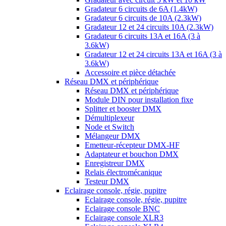
Gradateur 6 circuits de 6A (1.4kW)
Gradateur 6 circuits de 10A (2.3kW)
Gradateur 12 et 24 circuits 10A (2.3kW)
Gradateur 6 circuits 13A et 16A (3 à
3.6kW)
Gradateur 12 et 24 circuits 13A et 16A (3 à
3.6kW)
Accessoire et pièce détachée
Réseau DMX et périphérique
Réseau DMX et périphérique
Module DIN pour installation fixe
Splitter et booster DMX
Démultiplexeur
Node et Switch
Mélangeur DMX
Emetteur-récepteur DMX-HF
Adaptateur et bouchon DMX
Enregistreur DMX
Relais électromécanique
Testeur DMX
Eclairage console, régie, pupitre
Eclairage console, régie, pupitre
Eclairage console BNC
Eclairage console XLR3