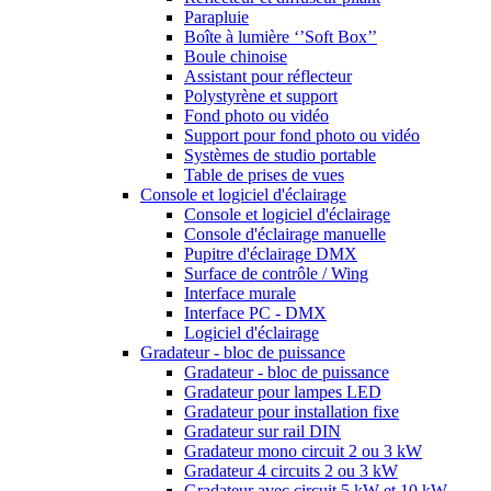
Parapluie
Boîte à lumière ‘’Soft Box’’
Boule chinoise
Assistant pour réflecteur
Polystyrène et support
Fond photo ou vidéo
Support pour fond photo ou vidéo
Systèmes de studio portable
Table de prises de vues
Console et logiciel d'éclairage
Console et logiciel d'éclairage
Console d'éclairage manuelle
Pupitre d'éclairage DMX
Surface de contrôle / Wing
Interface murale
Interface PC - DMX
Logiciel d'éclairage
Gradateur - bloc de puissance
Gradateur - bloc de puissance
Gradateur pour lampes LED
Gradateur pour installation fixe
Gradateur sur rail DIN
Gradateur mono circuit 2 ou 3 kW
Gradateur 4 circuits 2 ou 3 kW
Gradateur avec circuit 5 kW et 10 kW