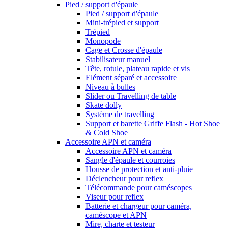
Pied / support d'épaule
Pied / support d'épaule
Mini-trépied et support
Trépied
Monopode
Cage et Crosse d'épaule
Stabilisateur manuel
Tête, rotule, plateau rapide et vis
Elément séparé et accessoire
Niveau à bulles
Slider ou Travelling de table
Skate dolly
Système de travelling
Support et barette Griffe Flash - Hot Shoe
& Cold Shoe
Accessoire APN et caméra
Accessoire APN et caméra
Sangle d'épaule et courroies
Housse de protection et anti-pluie
Déclencheur pour reflex
Télécommande pour caméscopes
Viseur pour reflex
Batterie et chargeur pour caméra,
caméscope et APN
Mire, charte et testeur