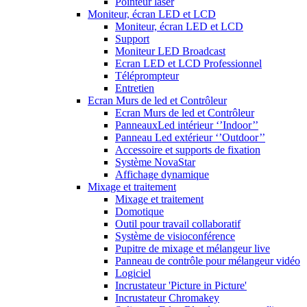
Pointeur laser
Moniteur, écran LED et LCD
Moniteur, écran LED et LCD
Support
Moniteur LED Broadcast
Ecran LED et LCD Professionnel
Téléprompteur
Entretien
Ecran Murs de led et Contrôleur
Ecran Murs de led et Contrôleur
PanneauxLed intérieur ‘’Indoor’’
Panneau Led extérieur ‘’Outdoor’’
Accessoire et supports de fixation
Système NovaStar
Affichage dynamique
Mixage et traitement
Mixage et traitement
Domotique
Outil pour travail collaboratif
Système de visioconférence
Pupitre de mixage et mélangeur live
Panneau de contrôle pour mélangeur vidéo
Logiciel
Incrustateur 'Picture in Picture'
Incrustateur Chromakey