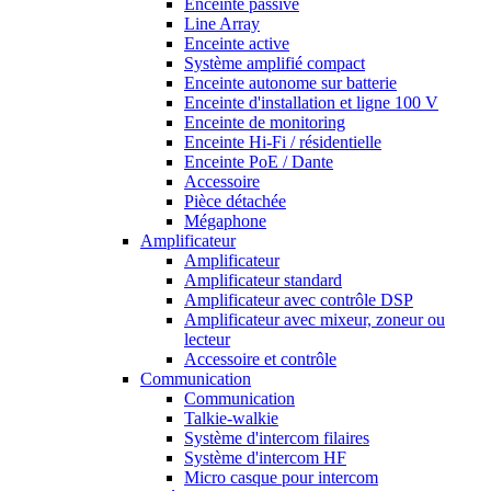
Enceinte passive
Line Array
Enceinte active
Système amplifié compact
Enceinte autonome sur batterie
Enceinte d'installation et ligne 100 V
Enceinte de monitoring
Enceinte Hi-Fi / résidentielle
Enceinte PoE / Dante
Accessoire
Pièce détachée
Mégaphone
Amplificateur
Amplificateur
Amplificateur standard
Amplificateur avec contrôle DSP
Amplificateur avec mixeur, zoneur ou
lecteur
Accessoire et contrôle
Communication
Communication
Talkie-walkie
Système d'intercom filaires
Système d'intercom HF
Micro casque pour intercom