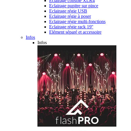
Eclairage console XLR4
Eclairage pupitre sur pince
Eclairage régie USB
Eclairage régie à poser
Eclairage régie multi-fonctions
Eclairage régie rack 19''
Elément séparé et accessoire
Infos
Infos