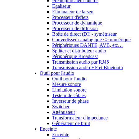
Préamplificateur micros
Egaliseur
Eliminateur de larsen
Processeur d'effets
Processeur de dynamique
Processeur de diffusion
Boîte de direct (DI) - symétriseur
Convertisseur analogique <> numérique
Périphériques DANTE, AVB, etc…
Splitter et distributeur audio
Périphérique Broadcast
Transmission audio par RJ45
Transmission audio HF et Bluetooth
Outil pour l'audio
Outil pour l'audio
Mesure sonore
Limitation sonore
Testeur de câbles
Inverseur de phase
Switcher
Atténuateur
Transformateur d'impédance
Générateur de bruit
Enceinte
Enceinte