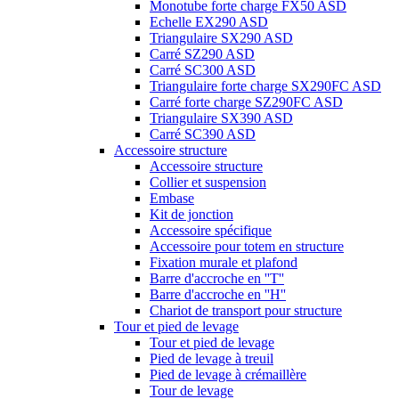
Monotube forte charge FX50 ASD
Echelle EX290 ASD
Triangulaire SX290 ASD
Carré SZ290 ASD
Carré SC300 ASD
Triangulaire forte charge SX290FC ASD
Carré forte charge SZ290FC ASD
Triangulaire SX390 ASD
Carré SC390 ASD
Accessoire structure
Accessoire structure
Collier et suspension
Embase
Kit de jonction
Accessoire spécifique
Accessoire pour totem en structure
Fixation murale et plafond
Barre d'accroche en ''T''
Barre d'accroche en ''H''
Chariot de transport pour structure
Tour et pied de levage
Tour et pied de levage
Pied de levage à treuil
Pied de levage à crémaillère
Tour de levage