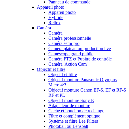
Panneau de commande
Appareil photo
Appareil photo
Hybride
Reflex
Caméra
Caméra
Caméra professionnelle
Caméra semi-pro
Caméra plateau ou production live
Caméscope grand public
Caméra PTZ et Pupitre de contrôle
Caméra 'Action Cam'
Objectif et filtre
Objectif et filtre
Objectif monture Panasonic Olympus
Micro 4/3
Objectif monture Canon EF-S, EF et RF-S
RF et PL
Objectif monture Sony E
Adaptateur de monture
Cache et bouchon de rechange
Filtre et complément optique
Système et filtre Lee Filters
Photoball ou Lensball