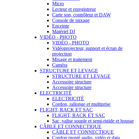
Micro
Lecteur et enregistreur
Carte son, contrôleur et DAW
Console de mixage
Enceinte
Matériel DJ
VIDÉO - PHOTO
VIDÉO - PHOTO
Vidéoprojecteur, support et écran de
projection
Mixage et traitement
Caméra
STRUCTURE ET LEVAGE
STRUCTURE ET LEVAGE
Accessoire structure
Accessoire structure
ELECTRICITÉ
ELECTRICITÉ
Cordon, rallonge et multiprise
FLIGHT, RACK ET SAC
FLIGHT, RACK ET SAC
Sac, valise souple et semi-rigide et housse
CÂBLE ET CONNECTIQUE
CÂBLE ET CONNECTIQUE
Cordon monté audio, vidéo et data