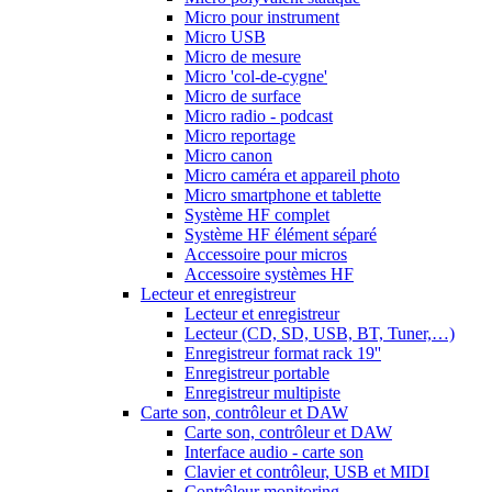
Micro pour instrument
Micro USB
Micro de mesure
Micro 'col-de-cygne'
Micro de surface
Micro radio - podcast
Micro reportage
Micro canon
Micro caméra et appareil photo
Micro smartphone et tablette
Système HF complet
Système HF élément séparé
Accessoire pour micros
Accessoire systèmes HF
Lecteur et enregistreur
Lecteur et enregistreur
Lecteur (CD, SD, USB, BT, Tuner,…)
Enregistreur format rack 19''
Enregistreur portable
Enregistreur multipiste
Carte son, contrôleur et DAW
Carte son, contrôleur et DAW
Interface audio - carte son
Clavier et contrôleur, USB et MIDI
Contrôleur monitoring