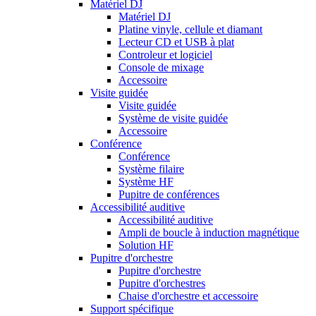
Matériel DJ
Matériel DJ
Platine vinyle, cellule et diamant
Lecteur CD et USB à plat
Controleur et logiciel
Console de mixage
Accessoire
Visite guidée
Visite guidée
Système de visite guidée
Accessoire
Conférence
Conférence
Système filaire
Système HF
Pupitre de conférences
Accessibilité auditive
Accessibilité auditive
Ampli de boucle à induction magnétique
Solution HF
Pupitre d'orchestre
Pupitre d'orchestre
Pupitre d'orchestres
Chaise d'orchestre et accessoire
Support spécifique