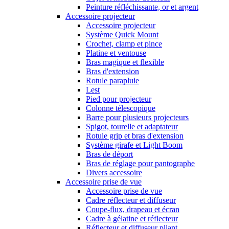
Peinture réfléchissante, or et argent
Accessoire projecteur
Accessoire projecteur
Système Quick Mount
Crochet, clamp et pince
Platine et ventouse
Bras magique et flexible
Bras d'extension
Rotule parapluie
Lest
Pied pour projecteur
Colonne télescopique
Barre pour plusieurs projecteurs
Spigot, tourelle et adaptateur
Rotule grip et bras d'extension
Système girafe et Light Boom
Bras de déport
Bras de réglage pour pantographe
Divers accessoire
Accessoire prise de vue
Accessoire prise de vue
Cadre réflecteur et diffuseur
Coupe-flux, drapeau et écran
Cadre à gélatine et réflecteur
Réflecteur et diffuseur pliant