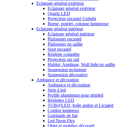
Eclairage général extérieur
Eclairage général extérieur
Quartz LED
Projecteur encastré Uplight
Borne, potelet, colonne lumineuse
Eclairage général intérieur
Eclairage général intérieur
Plafonnier encastré
Plafonnier en saillie
Spot encastré
Réglette complète
Projecteur sur rail
Hublot, Applique, Wall light en saillie
Suspension technique
Suspension décorative
Ambiance et décoration
Ambiance et décoration
Strip à led
Profilé aluminium pour stripled
Réglettes LED
TUB@LED, boîte ambre et Licialed
Cordon lumineux
Guirlande de bal
Led Neon Flex
Objet et mobilier décoratif