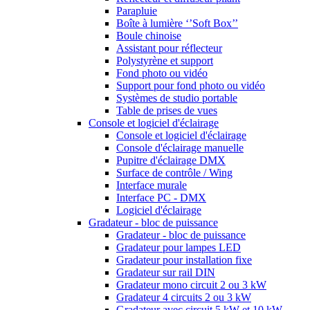
Parapluie
Boîte à lumière ‘’Soft Box’’
Boule chinoise
Assistant pour réflecteur
Polystyrène et support
Fond photo ou vidéo
Support pour fond photo ou vidéo
Systèmes de studio portable
Table de prises de vues
Console et logiciel d'éclairage
Console et logiciel d'éclairage
Console d'éclairage manuelle
Pupitre d'éclairage DMX
Surface de contrôle / Wing
Interface murale
Interface PC - DMX
Logiciel d'éclairage
Gradateur - bloc de puissance
Gradateur - bloc de puissance
Gradateur pour lampes LED
Gradateur pour installation fixe
Gradateur sur rail DIN
Gradateur mono circuit 2 ou 3 kW
Gradateur 4 circuits 2 ou 3 kW
Gradateur avec circuit 5 kW et 10 kW