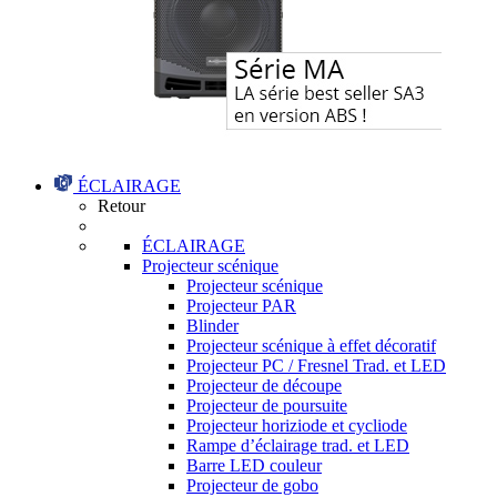
ÉCLAIRAGE
Retour
ÉCLAIRAGE
Projecteur scénique
Projecteur scénique
Projecteur PAR
Blinder
Projecteur scénique à effet décoratif
Projecteur PC / Fresnel Trad. et LED
Projecteur de découpe
Projecteur de poursuite
Projecteur horiziode et cycliode
Rampe d’éclairage trad. et LED
Barre LED couleur
Projecteur de gobo