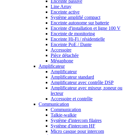
Enceinte passive
Line Array
Enceinte active
Système amplifié compact
Enceinte autonome sur batterie
Enceinte d'installation et ligne 100 V
Enceinte de monitoring
Enceinte Hi-Fi / résidentielle
Enceinte PoE / Dante
Accessoire
Pièce détachée
Mégaphone
Amplificateur
Amplificateur
Amplificateur standard
Amplificateur avec contrôle DSP
Amplificateur avec mixeur, zoneur ou
lecteur
Accessoire et contrôle
Communication
Communication
Talkie-walkie
Système d'intercom filaires
Système d'intercom HF
Micro casque pour intercom