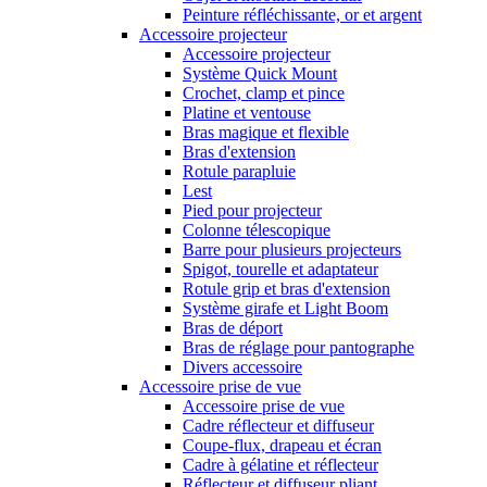
Peinture réfléchissante, or et argent
Accessoire projecteur
Accessoire projecteur
Système Quick Mount
Crochet, clamp et pince
Platine et ventouse
Bras magique et flexible
Bras d'extension
Rotule parapluie
Lest
Pied pour projecteur
Colonne télescopique
Barre pour plusieurs projecteurs
Spigot, tourelle et adaptateur
Rotule grip et bras d'extension
Système girafe et Light Boom
Bras de déport
Bras de réglage pour pantographe
Divers accessoire
Accessoire prise de vue
Accessoire prise de vue
Cadre réflecteur et diffuseur
Coupe-flux, drapeau et écran
Cadre à gélatine et réflecteur
Réflecteur et diffuseur pliant