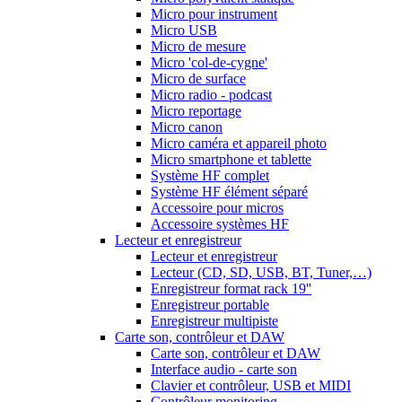
Micro pour instrument
Micro USB
Micro de mesure
Micro 'col-de-cygne'
Micro de surface
Micro radio - podcast
Micro reportage
Micro canon
Micro caméra et appareil photo
Micro smartphone et tablette
Système HF complet
Système HF élément séparé
Accessoire pour micros
Accessoire systèmes HF
Lecteur et enregistreur
Lecteur et enregistreur
Lecteur (CD, SD, USB, BT, Tuner,…)
Enregistreur format rack 19''
Enregistreur portable
Enregistreur multipiste
Carte son, contrôleur et DAW
Carte son, contrôleur et DAW
Interface audio - carte son
Clavier et contrôleur, USB et MIDI
Contrôleur monitoring