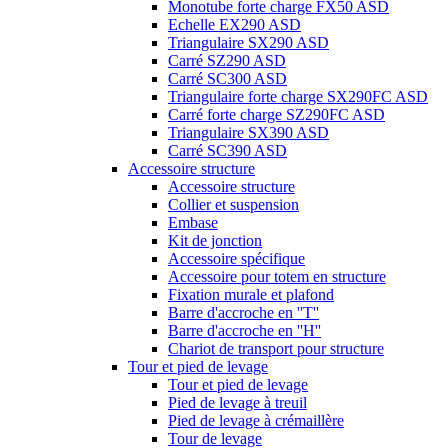
Monotube forte charge FX50 ASD
Echelle EX290 ASD
Triangulaire SX290 ASD
Carré SZ290 ASD
Carré SC300 ASD
Triangulaire forte charge SX290FC ASD
Carré forte charge SZ290FC ASD
Triangulaire SX390 ASD
Carré SC390 ASD
Accessoire structure
Accessoire structure
Collier et suspension
Embase
Kit de jonction
Accessoire spécifique
Accessoire pour totem en structure
Fixation murale et plafond
Barre d'accroche en ''T''
Barre d'accroche en ''H''
Chariot de transport pour structure
Tour et pied de levage
Tour et pied de levage
Pied de levage à treuil
Pied de levage à crémaillère
Tour de levage