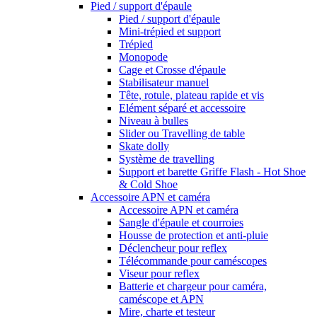
Pied / support d'épaule
Pied / support d'épaule
Mini-trépied et support
Trépied
Monopode
Cage et Crosse d'épaule
Stabilisateur manuel
Tête, rotule, plateau rapide et vis
Elément séparé et accessoire
Niveau à bulles
Slider ou Travelling de table
Skate dolly
Système de travelling
Support et barette Griffe Flash - Hot Shoe
& Cold Shoe
Accessoire APN et caméra
Accessoire APN et caméra
Sangle d'épaule et courroies
Housse de protection et anti-pluie
Déclencheur pour reflex
Télécommande pour caméscopes
Viseur pour reflex
Batterie et chargeur pour caméra,
caméscope et APN
Mire, charte et testeur