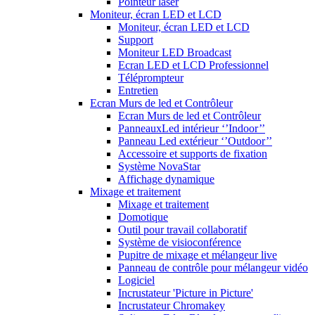
Pointeur laser
Moniteur, écran LED et LCD
Moniteur, écran LED et LCD
Support
Moniteur LED Broadcast
Ecran LED et LCD Professionnel
Téléprompteur
Entretien
Ecran Murs de led et Contrôleur
Ecran Murs de led et Contrôleur
PanneauxLed intérieur ‘’Indoor’’
Panneau Led extérieur ‘’Outdoor’’
Accessoire et supports de fixation
Système NovaStar
Affichage dynamique
Mixage et traitement
Mixage et traitement
Domotique
Outil pour travail collaboratif
Système de visioconférence
Pupitre de mixage et mélangeur live
Panneau de contrôle pour mélangeur vidéo
Logiciel
Incrustateur 'Picture in Picture'
Incrustateur Chromakey