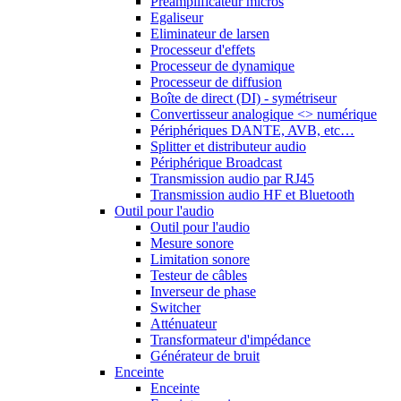
Préamplificateur micros
Egaliseur
Eliminateur de larsen
Processeur d'effets
Processeur de dynamique
Processeur de diffusion
Boîte de direct (DI) - symétriseur
Convertisseur analogique <> numérique
Périphériques DANTE, AVB, etc…
Splitter et distributeur audio
Périphérique Broadcast
Transmission audio par RJ45
Transmission audio HF et Bluetooth
Outil pour l'audio
Outil pour l'audio
Mesure sonore
Limitation sonore
Testeur de câbles
Inverseur de phase
Switcher
Atténuateur
Transformateur d'impédance
Générateur de bruit
Enceinte
Enceinte