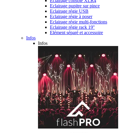
Eclairage console XLR4
Eclairage pupitre sur pince
Eclairage régie USB
Eclairage régie à poser
Eclairage régie multi-fonctions
Eclairage régie rack 19''
Elément séparé et accessoire
Infos
Infos