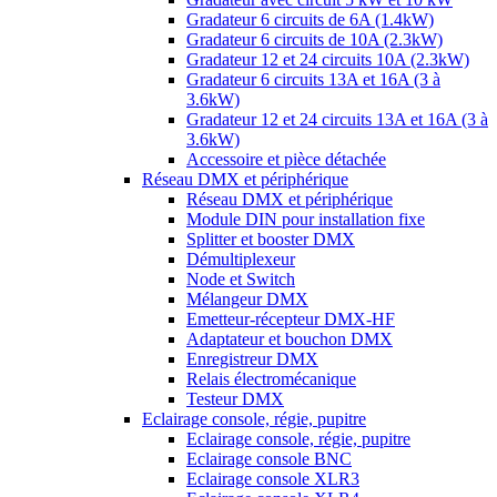
Gradateur 6 circuits de 6A (1.4kW)
Gradateur 6 circuits de 10A (2.3kW)
Gradateur 12 et 24 circuits 10A (2.3kW)
Gradateur 6 circuits 13A et 16A (3 à
3.6kW)
Gradateur 12 et 24 circuits 13A et 16A (3 à
3.6kW)
Accessoire et pièce détachée
Réseau DMX et périphérique
Réseau DMX et périphérique
Module DIN pour installation fixe
Splitter et booster DMX
Démultiplexeur
Node et Switch
Mélangeur DMX
Emetteur-récepteur DMX-HF
Adaptateur et bouchon DMX
Enregistreur DMX
Relais électromécanique
Testeur DMX
Eclairage console, régie, pupitre
Eclairage console, régie, pupitre
Eclairage console BNC
Eclairage console XLR3