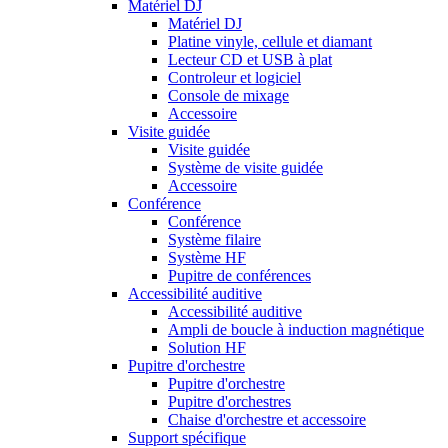
Matériel DJ
Matériel DJ
Platine vinyle, cellule et diamant
Lecteur CD et USB à plat
Controleur et logiciel
Console de mixage
Accessoire
Visite guidée
Visite guidée
Système de visite guidée
Accessoire
Conférence
Conférence
Système filaire
Système HF
Pupitre de conférences
Accessibilité auditive
Accessibilité auditive
Ampli de boucle à induction magnétique
Solution HF
Pupitre d'orchestre
Pupitre d'orchestre
Pupitre d'orchestres
Chaise d'orchestre et accessoire
Support spécifique