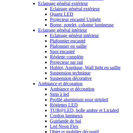
Eclairage général extérieur
Eclairage général extérieur
Quartz LED
Projecteur encastré Uplight
Borne, potelet, colonne lumineuse
Eclairage général intérieur
Eclairage général intérieur
Plafonnier encastré
Plafonnier en saillie
Spot encastré
Réglette complète
Projecteur sur rail
Hublot, Applique, Wall light en saillie
Suspension technique
Suspension décorative
Ambiance et décoration
Ambiance et décoration
Strip à led
Profilé aluminium pour stripled
Réglettes LED
TUB@LED, boîte ambre et Licialed
Cordon lumineux
Guirlande de bal
Led Neon Flex
Objet et mobilier décoratif