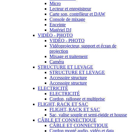
Micro
Lecteur et enregistreur
Carte son, contrôleur et DAW
Console de mixage
Enceinte
Matériel DJ
VIDÉO - PHOTO
VIDÉO - PHOTO
Vidéoprojecteur, support et écran de
projection
Mixage et traitement
Caméra
STRUCTURE ET LEVAGE
STRUCTURE ET LEVAGE
Accessoire structure
Accessoire structure
ELECTRICITÉ
ELECTRICITÉ
Cordon, rallonge et multiprise
FLIGHT, RACK ET SAC
FLIGHT, RACK ET SAC
Sac, valise souple et semi-rigide et housse
CÂBLE ET CONNECTIQUE
CÂBLE ET CONNECTIQUE
Cordon monté audio, vidéo et data