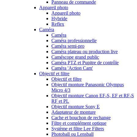
Panneau de commande
Appareil photo
Appareil photo
Hybride
Reflex
Caméra
Caméra
Caméra professionnelle
Caméra semi-pro
Caméra plateau ou production live
Caméscope grand public
Caméra PTZ et Pupitre de contrôle
Caméra 'Action Cam'
Objectif et filtre
Objectif et filtre
Objectif monture Panasonic Olympus
Micro 4/3
Objectif monture Canon EF-S, EF et RF-S
RF et PL
Objectif monture Sony E
Adaptateur de monture
Cache et bouchon de rechange
Filtre et complément optique
Système et filtre Lee Filters
Photoball ou Lensball