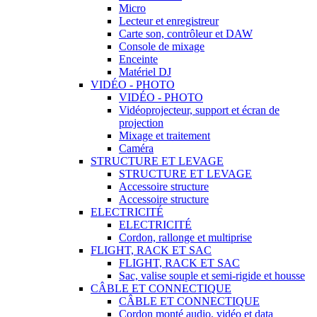
Micro
Lecteur et enregistreur
Carte son, contrôleur et DAW
Console de mixage
Enceinte
Matériel DJ
VIDÉO - PHOTO
VIDÉO - PHOTO
Vidéoprojecteur, support et écran de
projection
Mixage et traitement
Caméra
STRUCTURE ET LEVAGE
STRUCTURE ET LEVAGE
Accessoire structure
Accessoire structure
ELECTRICITÉ
ELECTRICITÉ
Cordon, rallonge et multiprise
FLIGHT, RACK ET SAC
FLIGHT, RACK ET SAC
Sac, valise souple et semi-rigide et housse
CÂBLE ET CONNECTIQUE
CÂBLE ET CONNECTIQUE
Cordon monté audio, vidéo et data