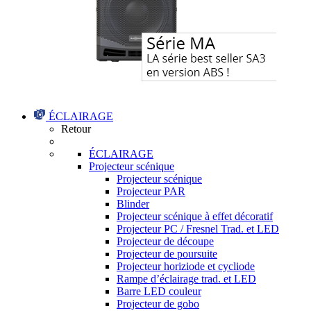
ÉCLAIRAGE
Retour
ÉCLAIRAGE
Projecteur scénique
Projecteur scénique
Projecteur PAR
Blinder
Projecteur scénique à effet décoratif
Projecteur PC / Fresnel Trad. et LED
Projecteur de découpe
Projecteur de poursuite
Projecteur horiziode et cycliode
Rampe d’éclairage trad. et LED
Barre LED couleur
Projecteur de gobo