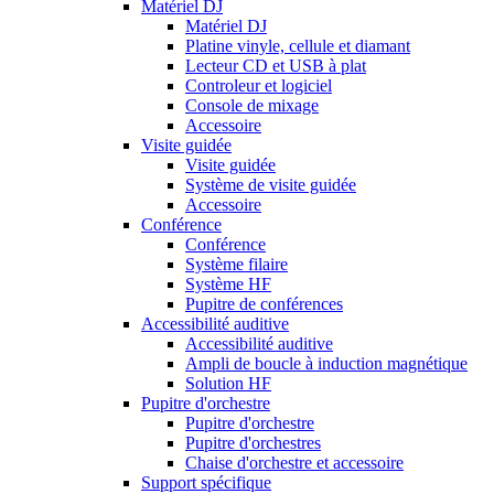
Matériel DJ
Matériel DJ
Platine vinyle, cellule et diamant
Lecteur CD et USB à plat
Controleur et logiciel
Console de mixage
Accessoire
Visite guidée
Visite guidée
Système de visite guidée
Accessoire
Conférence
Conférence
Système filaire
Système HF
Pupitre de conférences
Accessibilité auditive
Accessibilité auditive
Ampli de boucle à induction magnétique
Solution HF
Pupitre d'orchestre
Pupitre d'orchestre
Pupitre d'orchestres
Chaise d'orchestre et accessoire
Support spécifique