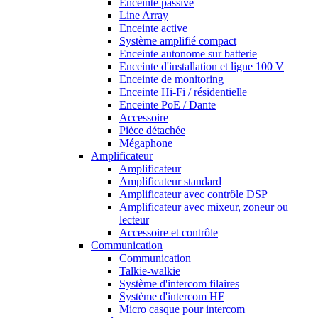
Enceinte passive
Line Array
Enceinte active
Système amplifié compact
Enceinte autonome sur batterie
Enceinte d'installation et ligne 100 V
Enceinte de monitoring
Enceinte Hi-Fi / résidentielle
Enceinte PoE / Dante
Accessoire
Pièce détachée
Mégaphone
Amplificateur
Amplificateur
Amplificateur standard
Amplificateur avec contrôle DSP
Amplificateur avec mixeur, zoneur ou
lecteur
Accessoire et contrôle
Communication
Communication
Talkie-walkie
Système d'intercom filaires
Système d'intercom HF
Micro casque pour intercom