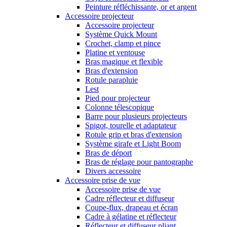
Peinture réfléchissante, or et argent
Accessoire projecteur
Accessoire projecteur
Système Quick Mount
Crochet, clamp et pince
Platine et ventouse
Bras magique et flexible
Bras d'extension
Rotule parapluie
Lest
Pied pour projecteur
Colonne télescopique
Barre pour plusieurs projecteurs
Spigot, tourelle et adaptateur
Rotule grip et bras d'extension
Système girafe et Light Boom
Bras de déport
Bras de réglage pour pantographe
Divers accessoire
Accessoire prise de vue
Accessoire prise de vue
Cadre réflecteur et diffuseur
Coupe-flux, drapeau et écran
Cadre à gélatine et réflecteur
Réflecteur et diffuseur pliant