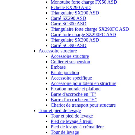
Monotube forte charge FX50 ASD
Echelle EX290 ASD
Triangulaire SX290 ASD
Carré SZ290 ASD
Carré SC300 ASD
Triangulaire forte charge SX290FC ASD
Carré forte charge SZ290FC ASD
Triangulaire SX390 ASD
Carré SC390 ASD
Accessoire structure
Accessoire structure
Collier et suspension
Embase
Kit de jonction
Accessoire spécifique
Accessoire pour totem en structure
Fixation murale et plafond
Barre d'accroche en ''T''
Barre d'accroche en ''H''
Chariot de transport pour structure
Tour et pied de levage
Tour et pied de levage
Pied de levage à treuil
Pied de levage à crémaillère
Tour de levage