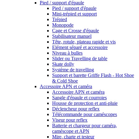
Pied / support d'épaule
Pied / support d'épaule
Mini-trépied et support
Trépied
Monopode
Cage et Crosse d'épaule
Stabilisateur manuel
Tête, rotule, plateau rapide et vis
Elément séparé et accessoire
Niveau à bulles
Slider ou Travelling de table
Skate dolly
Système de travelling
Support et barette Griffe Flash - Hot Shoe
& Cold Shoe
Accessoire APN et caméra
Accessoire APN et caméra
Sangle d'épaule et courroies
Housse de protection et anti-pluie
Déclencheur pour reflex
Télécommande pour caméscopes
Viseur pour reflex
Batterie et chargeur pour caméra,
caméscope et APN
Mire, charte et testeur