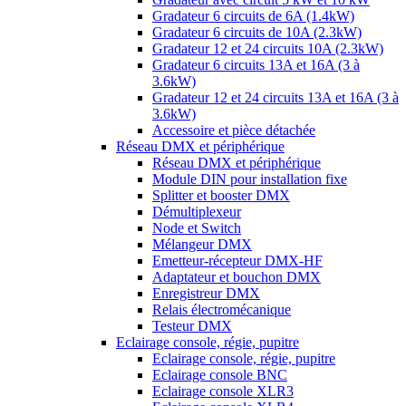
Gradateur 6 circuits de 6A (1.4kW)
Gradateur 6 circuits de 10A (2.3kW)
Gradateur 12 et 24 circuits 10A (2.3kW)
Gradateur 6 circuits 13A et 16A (3 à
3.6kW)
Gradateur 12 et 24 circuits 13A et 16A (3 à
3.6kW)
Accessoire et pièce détachée
Réseau DMX et périphérique
Réseau DMX et périphérique
Module DIN pour installation fixe
Splitter et booster DMX
Démultiplexeur
Node et Switch
Mélangeur DMX
Emetteur-récepteur DMX-HF
Adaptateur et bouchon DMX
Enregistreur DMX
Relais électromécanique
Testeur DMX
Eclairage console, régie, pupitre
Eclairage console, régie, pupitre
Eclairage console BNC
Eclairage console XLR3