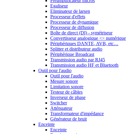
Préamplificateur micros
Egaliseur
Eliminateur de larsen
Processeur d'effets
Processeur de dynamique
Processeur de diffusion
Boîte de direct (DI) - symétriseur
Convertisseur analogique <> numérique
Périphériques DANTE, AVB, etc…
Splitter et distributeur audio
Périphérique Broadcast
Transmission audio par RJ45
Transmission audio HF et Bluetooth
Outil pour l'audio
Outil pour l'audio
Mesure sonore
Limitation sonore
Testeur de câbles
Inverseur de phase
Switcher
Atténuateur
Transformateur d'impédance
Générateur de bruit
Enceinte
Enceinte