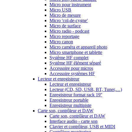
Micro pour instrument
Micro USB
Micro de mesure
Micro 'col-de-cygne'
Micro de surface
Micro radio - podcast
Micro reportage
Micro canon
Micro caméra et appareil photo
Micro smartphone et tablette
Système HF complet
Système HF élément séparé
Accessoire pour micros
Accessoire systèmes HF
Lecteur et enregistreur
Lecteur et enregistreur
Lecteur (CD, SD, USB, BT, Tuner,…)
Enregistreur format rack 19''
Enregistreur portable
Enregistreur multipiste
Carte son, contrôleur et DAW
Carte son, contrôleur et DAW
Interface audio - carte son
Clavier et contrôleur, USB et MIDI
Contrôleur monitoring