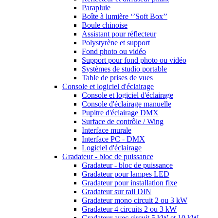
Parapluie
Boîte à lumière ‘’Soft Box’’
Boule chinoise
Assistant pour réflecteur
Polystyrène et support
Fond photo ou vidéo
Support pour fond photo ou vidéo
Systèmes de studio portable
Table de prises de vues
Console et logiciel d'éclairage
Console et logiciel d'éclairage
Console d'éclairage manuelle
Pupitre d'éclairage DMX
Surface de contrôle / Wing
Interface murale
Interface PC - DMX
Logiciel d'éclairage
Gradateur - bloc de puissance
Gradateur - bloc de puissance
Gradateur pour lampes LED
Gradateur pour installation fixe
Gradateur sur rail DIN
Gradateur mono circuit 2 ou 3 kW
Gradateur 4 circuits 2 ou 3 kW
Gradateur avec circuit 5 kW et 10 kW