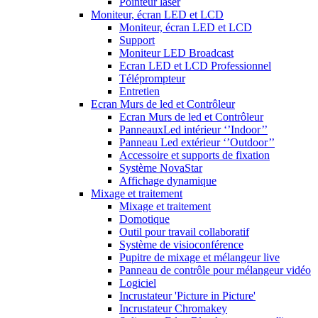
Pointeur laser
Moniteur, écran LED et LCD
Moniteur, écran LED et LCD
Support
Moniteur LED Broadcast
Ecran LED et LCD Professionnel
Téléprompteur
Entretien
Ecran Murs de led et Contrôleur
Ecran Murs de led et Contrôleur
PanneauxLed intérieur ‘’Indoor’’
Panneau Led extérieur ‘’Outdoor’’
Accessoire et supports de fixation
Système NovaStar
Affichage dynamique
Mixage et traitement
Mixage et traitement
Domotique
Outil pour travail collaboratif
Système de visioconférence
Pupitre de mixage et mélangeur live
Panneau de contrôle pour mélangeur vidéo
Logiciel
Incrustateur 'Picture in Picture'
Incrustateur Chromakey