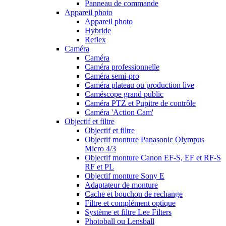
Panneau de commande
Appareil photo
Appareil photo
Hybride
Reflex
Caméra
Caméra
Caméra professionnelle
Caméra semi-pro
Caméra plateau ou production live
Caméscope grand public
Caméra PTZ et Pupitre de contrôle
Caméra 'Action Cam'
Objectif et filtre
Objectif et filtre
Objectif monture Panasonic Olympus
Micro 4/3
Objectif monture Canon EF-S, EF et RF-S
RF et PL
Objectif monture Sony E
Adaptateur de monture
Cache et bouchon de rechange
Filtre et complément optique
Système et filtre Lee Filters
Photoball ou Lensball