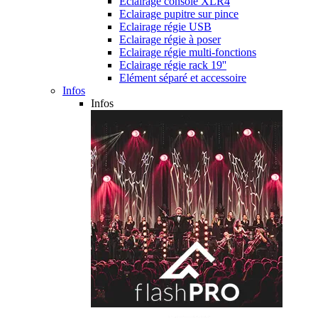
Eclairage console XLR4
Eclairage pupitre sur pince
Eclairage régie USB
Eclairage régie à poser
Eclairage régie multi-fonctions
Eclairage régie rack 19''
Elément séparé et accessoire
Infos
Infos