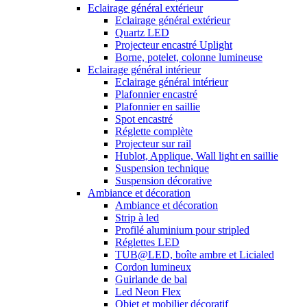
Eclairage général extérieur
Eclairage général extérieur
Quartz LED
Projecteur encastré Uplight
Borne, potelet, colonne lumineuse
Eclairage général intérieur
Eclairage général intérieur
Plafonnier encastré
Plafonnier en saillie
Spot encastré
Réglette complète
Projecteur sur rail
Hublot, Applique, Wall light en saillie
Suspension technique
Suspension décorative
Ambiance et décoration
Ambiance et décoration
Strip à led
Profilé aluminium pour stripled
Réglettes LED
TUB@LED, boîte ambre et Licialed
Cordon lumineux
Guirlande de bal
Led Neon Flex
Objet et mobilier décoratif