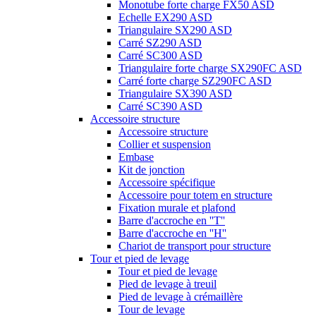
Monotube forte charge FX50 ASD
Echelle EX290 ASD
Triangulaire SX290 ASD
Carré SZ290 ASD
Carré SC300 ASD
Triangulaire forte charge SX290FC ASD
Carré forte charge SZ290FC ASD
Triangulaire SX390 ASD
Carré SC390 ASD
Accessoire structure
Accessoire structure
Collier et suspension
Embase
Kit de jonction
Accessoire spécifique
Accessoire pour totem en structure
Fixation murale et plafond
Barre d'accroche en ''T''
Barre d'accroche en ''H''
Chariot de transport pour structure
Tour et pied de levage
Tour et pied de levage
Pied de levage à treuil
Pied de levage à crémaillère
Tour de levage