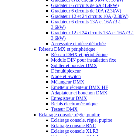
Gradateur 6 circuits de 6A (1.4kW)
Gradateur 6 circuits de 10A (2.3kW)
Gradateur 12 et 24 circuits 10A (2.3kW)
Gradateur 6 circuits 13A et 16A (3 à
3.6kW)
Gradateur 12 et 24 circuits 13A et 16A (3 à
3.6kW)
Accessoire et pièce détachée
Réseau DMX et périphérique
Réseau DMX et périphérique
Module DIN pour installation fixe
Splitter et booster DMX
Démultiplexeur
Node et Switch
Mélangeur DMX
Emetteur-récepteur DMX-HF
Adaptateur et bouchon DMX
Enregistreur DMX
Relais électromécanique
Testeur DMX
Eclairage console, régie, pupitre
Eclairage console, régie, pupitre
Eclairage console BNC
Eclairage console XLR3