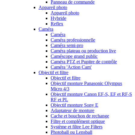
Panneau de commande
Appareil photo
Appareil photo
Hybride
Reflex
Caméra
Caméra
Caméra professionnelle
Caméra semi-pro
Caméra plateau ou production live
Caméscope grand public
Caméra PTZ et Pupitre de contrôle
Caméra 'Action Cam'
Objectif et filtre
Objectif et filtre
Objectif monture Panasonic Olympus
Micro 4/3
Objectif monture Canon EF-S, EF et RF-S
RF et PL
Objectif monture Sony E
Adaptateur de monture
Cache et bouchon de rechange
Filtre et complément optique
Système et filtre Lee Filters
Photoball ou Lensball