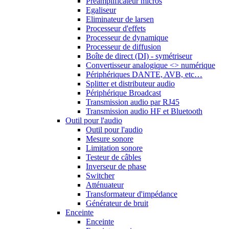
Préamplificateur micros
Egaliseur
Eliminateur de larsen
Processeur d'effets
Processeur de dynamique
Processeur de diffusion
Boîte de direct (DI) - symétriseur
Convertisseur analogique <> numérique
Périphériques DANTE, AVB, etc…
Splitter et distributeur audio
Périphérique Broadcast
Transmission audio par RJ45
Transmission audio HF et Bluetooth
Outil pour l'audio
Outil pour l'audio
Mesure sonore
Limitation sonore
Testeur de câbles
Inverseur de phase
Switcher
Atténuateur
Transformateur d'impédance
Générateur de bruit
Enceinte
Enceinte