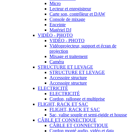
Micro
Lecteur et enregistreur
Carte son, contrôleur et DAW
Console de mixage
Enceinte
Matériel DJ
VIDÉO - PHOTO
VIDÉO - PHOTO
Vidéoprojecteur, support et écran de
projection
Mixage et traitement
Caméra
STRUCTURE ET LEVAGE
STRUCTURE ET LEVAGE
Accessoire structure
Accessoire structure
ELECTRICITÉ
ELECTRICITÉ
Cordon, rallonge et multiprise
FLIGHT, RACK ET SAC
FLIGHT, RACK ET SAC
Sac, valise souple et semi-rigide et housse
CÂBLE ET CONNECTIQUE
CÂBLE ET CONNECTIQUE
Cordon monté audio, vidéo et data