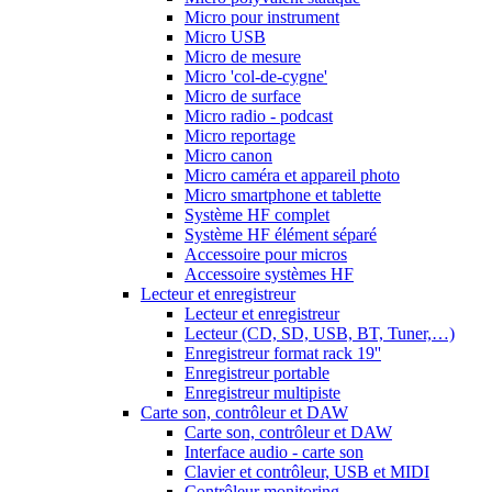
Micro pour instrument
Micro USB
Micro de mesure
Micro 'col-de-cygne'
Micro de surface
Micro radio - podcast
Micro reportage
Micro canon
Micro caméra et appareil photo
Micro smartphone et tablette
Système HF complet
Système HF élément séparé
Accessoire pour micros
Accessoire systèmes HF
Lecteur et enregistreur
Lecteur et enregistreur
Lecteur (CD, SD, USB, BT, Tuner,…)
Enregistreur format rack 19''
Enregistreur portable
Enregistreur multipiste
Carte son, contrôleur et DAW
Carte son, contrôleur et DAW
Interface audio - carte son
Clavier et contrôleur, USB et MIDI
Contrôleur monitoring