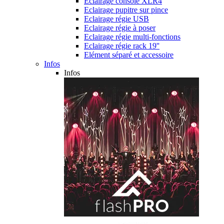
Eclairage console XLR4
Eclairage pupitre sur pince
Eclairage régie USB
Eclairage régie à poser
Eclairage régie multi-fonctions
Eclairage régie rack 19''
Elément séparé et accessoire
Infos
Infos