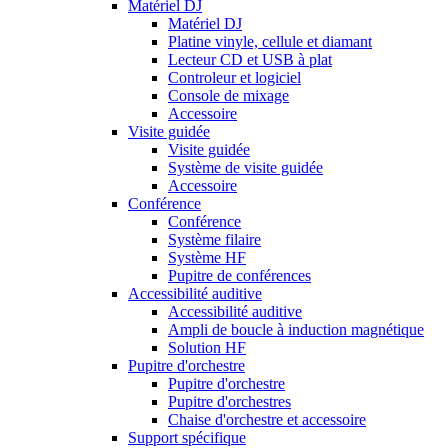
Matériel DJ
Matériel DJ
Platine vinyle, cellule et diamant
Lecteur CD et USB à plat
Controleur et logiciel
Console de mixage
Accessoire
Visite guidée
Visite guidée
Système de visite guidée
Accessoire
Conférence
Conférence
Système filaire
Système HF
Pupitre de conférences
Accessibilité auditive
Accessibilité auditive
Ampli de boucle à induction magnétique
Solution HF
Pupitre d'orchestre
Pupitre d'orchestre
Pupitre d'orchestres
Chaise d'orchestre et accessoire
Support spécifique