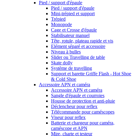
Pied / support d'épaule
Pied / support d'épaule
Mini-trépied et support
Trépied
Monopode
Cage et Crosse d'épaule
Stabilisateur manuel
Tête, rotule, plateau rapide et vis
Elément séparé et accessoire
Niveau à bulles
Slider ou Travelling de table
Skate dolly
Système de travelling
Support et barette Griffe Flash - Hot Shoe
& Cold Shoe
Accessoire APN et caméra
Accessoire APN et caméra
Sangle d'épaule et courroies
Housse de protection et anti-pluie
Déclencheur pour reflex
Télécommande pour caméscopes
Viseur pour reflex
Batterie et chargeur pour caméra,
caméscope et APN
Mire, charte et testeur