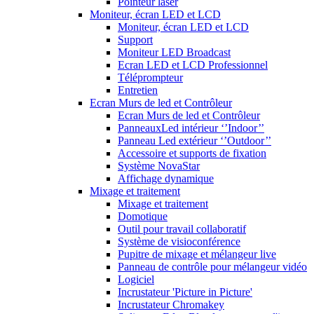
Pointeur laser
Moniteur, écran LED et LCD
Moniteur, écran LED et LCD
Support
Moniteur LED Broadcast
Ecran LED et LCD Professionnel
Téléprompteur
Entretien
Ecran Murs de led et Contrôleur
Ecran Murs de led et Contrôleur
PanneauxLed intérieur ‘’Indoor’’
Panneau Led extérieur ‘’Outdoor’’
Accessoire et supports de fixation
Système NovaStar
Affichage dynamique
Mixage et traitement
Mixage et traitement
Domotique
Outil pour travail collaboratif
Système de visioconférence
Pupitre de mixage et mélangeur live
Panneau de contrôle pour mélangeur vidéo
Logiciel
Incrustateur 'Picture in Picture'
Incrustateur Chromakey