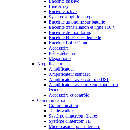
Enceinte passive
Line Array
Enceinte active
Système amplifié compact
Enceinte autonome sur batterie
Enceinte d'installation et ligne 100 V
Enceinte de monitoring
Enceinte Hi-Fi / résidentielle
Enceinte PoE / Dante
Accessoire
Pièce détachée
Mégaphone
Amplificateur
Amplificateur
Amplificateur standard
Amplificateur avec contrôle DSP
Amplificateur avec mixeur, zoneur ou
lecteur
Accessoire et contrôle
Communication
Communication
Talkie-walkie
Système d'intercom filaires
Système d'intercom HF
Micro casque pour intercom