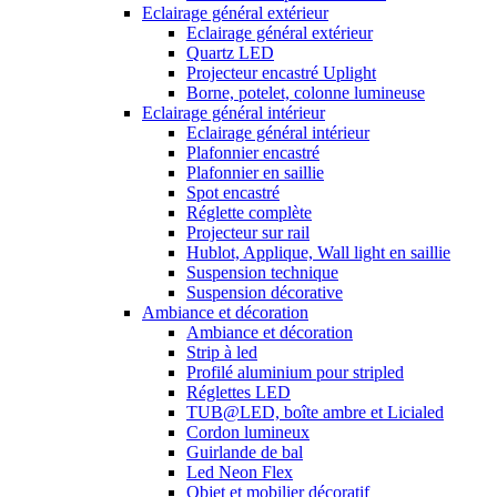
Eclairage général extérieur
Eclairage général extérieur
Quartz LED
Projecteur encastré Uplight
Borne, potelet, colonne lumineuse
Eclairage général intérieur
Eclairage général intérieur
Plafonnier encastré
Plafonnier en saillie
Spot encastré
Réglette complète
Projecteur sur rail
Hublot, Applique, Wall light en saillie
Suspension technique
Suspension décorative
Ambiance et décoration
Ambiance et décoration
Strip à led
Profilé aluminium pour stripled
Réglettes LED
TUB@LED, boîte ambre et Licialed
Cordon lumineux
Guirlande de bal
Led Neon Flex
Objet et mobilier décoratif