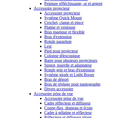
Peinture réfléchissante, or et argent
Accessoire projecteur
Accessoire projecteur
Système Quick Mount
Crochet, clamp et pince
Platine et ventouse
Bras magique et flexible
Bras d'extension
Rotule parapluie
Lest
Pied pour projecteur
Colonne télescopique
Barre pour plusieurs projecteurs
Spigot, tourelle et adaptateur
Rotule grip et bras d'extension
Système girafe et Light Boom
Bras de déport
Bras de réglage pour pantographe
Divers accessoire
Accessoire prise de vue
Accessoire prise de vue
Cadre réflecteur et diffuseur
Coupe-flux, drapeau et écran
Cadre à gélatine et réflecteur
Réflecteur et diffuseur pliant