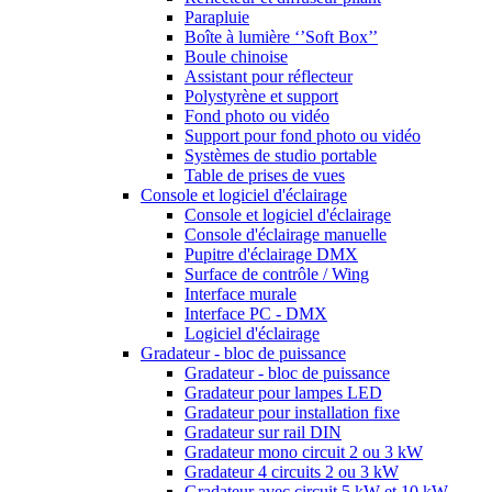
Parapluie
Boîte à lumière ‘’Soft Box’’
Boule chinoise
Assistant pour réflecteur
Polystyrène et support
Fond photo ou vidéo
Support pour fond photo ou vidéo
Systèmes de studio portable
Table de prises de vues
Console et logiciel d'éclairage
Console et logiciel d'éclairage
Console d'éclairage manuelle
Pupitre d'éclairage DMX
Surface de contrôle / Wing
Interface murale
Interface PC - DMX
Logiciel d'éclairage
Gradateur - bloc de puissance
Gradateur - bloc de puissance
Gradateur pour lampes LED
Gradateur pour installation fixe
Gradateur sur rail DIN
Gradateur mono circuit 2 ou 3 kW
Gradateur 4 circuits 2 ou 3 kW
Gradateur avec circuit 5 kW et 10 kW