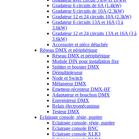
Gradateur 6 circuits de 6A (1.4kW)
Gradateur 6 circuits de 10A (2.3kW)
Gradateur 12 et 24 circuits 10A (2.3kW)
Gradateur 6 circuits 13A et 16A (3 à
3.6kW)
Gradateur 12 et 24 circuits 13A et 16A (3 à
3.6kW)
Accessoire et pièce détachée
Réseau DMX et périphérique
Réseau DMX et périphérique
Module DIN pour installation fixe
Splitter et booster DMX
Démultiplexeur
Node et Switch
Mélangeur DMX
Emetteur-récepteur DMX-HF
Adaptateur et bouchon DMX
Enregistreur DMX
Relais électromécanique
Testeur DMX
Eclairage console, régie, pupitre
Eclairage console, régie, pupitre
Eclairage console BNC
Eclairage console XLR3