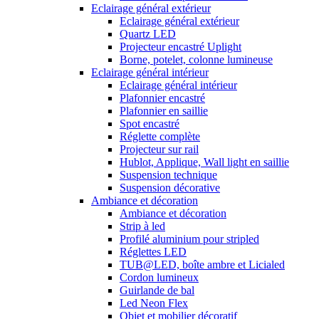
Eclairage général extérieur
Eclairage général extérieur
Quartz LED
Projecteur encastré Uplight
Borne, potelet, colonne lumineuse
Eclairage général intérieur
Eclairage général intérieur
Plafonnier encastré
Plafonnier en saillie
Spot encastré
Réglette complète
Projecteur sur rail
Hublot, Applique, Wall light en saillie
Suspension technique
Suspension décorative
Ambiance et décoration
Ambiance et décoration
Strip à led
Profilé aluminium pour stripled
Réglettes LED
TUB@LED, boîte ambre et Licialed
Cordon lumineux
Guirlande de bal
Led Neon Flex
Objet et mobilier décoratif