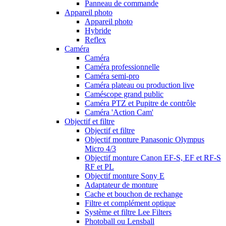
Panneau de commande
Appareil photo
Appareil photo
Hybride
Reflex
Caméra
Caméra
Caméra professionnelle
Caméra semi-pro
Caméra plateau ou production live
Caméscope grand public
Caméra PTZ et Pupitre de contrôle
Caméra 'Action Cam'
Objectif et filtre
Objectif et filtre
Objectif monture Panasonic Olympus
Micro 4/3
Objectif monture Canon EF-S, EF et RF-S
RF et PL
Objectif monture Sony E
Adaptateur de monture
Cache et bouchon de rechange
Filtre et complément optique
Système et filtre Lee Filters
Photoball ou Lensball