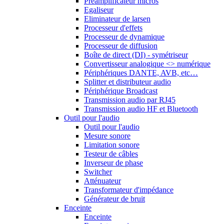
Préamplificateur micros
Egaliseur
Eliminateur de larsen
Processeur d'effets
Processeur de dynamique
Processeur de diffusion
Boîte de direct (DI) - symétriseur
Convertisseur analogique <> numérique
Périphériques DANTE, AVB, etc…
Splitter et distributeur audio
Périphérique Broadcast
Transmission audio par RJ45
Transmission audio HF et Bluetooth
Outil pour l'audio
Outil pour l'audio
Mesure sonore
Limitation sonore
Testeur de câbles
Inverseur de phase
Switcher
Atténuateur
Transformateur d'impédance
Générateur de bruit
Enceinte
Enceinte