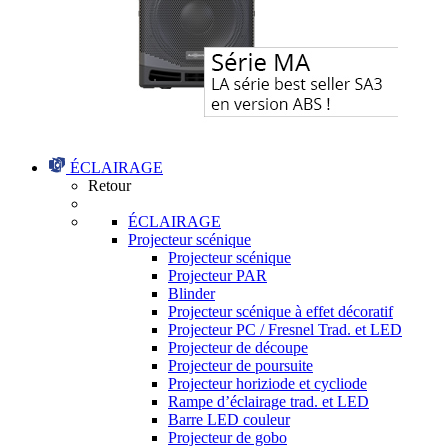
ÉCLAIRAGE
Retour
ÉCLAIRAGE
Projecteur scénique
Projecteur scénique
Projecteur PAR
Blinder
Projecteur scénique à effet décoratif
Projecteur PC / Fresnel Trad. et LED
Projecteur de découpe
Projecteur de poursuite
Projecteur horiziode et cycliode
Rampe d’éclairage trad. et LED
Barre LED couleur
Projecteur de gobo