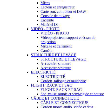
Micro
Lecteur et enregistreur
Carte son, contrôleur et DAW
Console de mixage
Enceinte
Matériel DJ
VIDÉO - PHOTO
VIDÉO - PHOTO
Vidéoprojecteur, support et écran de
projection
Mixage et traitement
Caméra
STRUCTURE ET LEVAGE
STRUCTURE ET LEVAGE
Accessoire structure
Accessoire structure
ELECTRICITÉ
ELECTRICITÉ
Cordon, rallonge et multiprise
FLIGHT, RACK ET SAC
FLIGHT, RACK ET SAC
Sac, valise souple et semi-rigide et housse
CÂBLE ET CONNECTIQUE
CÂBLE ET CONNECTIQUE
Cordon monté audio, vidéo et data