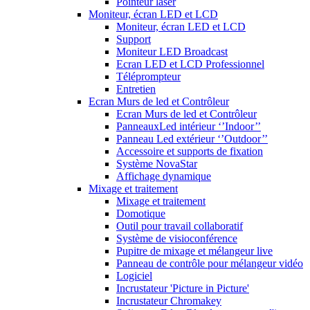
Pointeur laser
Moniteur, écran LED et LCD
Moniteur, écran LED et LCD
Support
Moniteur LED Broadcast
Ecran LED et LCD Professionnel
Téléprompteur
Entretien
Ecran Murs de led et Contrôleur
Ecran Murs de led et Contrôleur
PanneauxLed intérieur ‘’Indoor’’
Panneau Led extérieur ‘’Outdoor’’
Accessoire et supports de fixation
Système NovaStar
Affichage dynamique
Mixage et traitement
Mixage et traitement
Domotique
Outil pour travail collaboratif
Système de visioconférence
Pupitre de mixage et mélangeur live
Panneau de contrôle pour mélangeur vidéo
Logiciel
Incrustateur 'Picture in Picture'
Incrustateur Chromakey