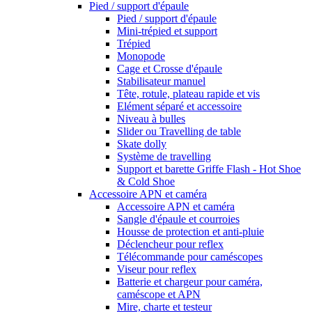
Pied / support d'épaule
Pied / support d'épaule
Mini-trépied et support
Trépied
Monopode
Cage et Crosse d'épaule
Stabilisateur manuel
Tête, rotule, plateau rapide et vis
Elément séparé et accessoire
Niveau à bulles
Slider ou Travelling de table
Skate dolly
Système de travelling
Support et barette Griffe Flash - Hot Shoe
& Cold Shoe
Accessoire APN et caméra
Accessoire APN et caméra
Sangle d'épaule et courroies
Housse de protection et anti-pluie
Déclencheur pour reflex
Télécommande pour caméscopes
Viseur pour reflex
Batterie et chargeur pour caméra,
caméscope et APN
Mire, charte et testeur