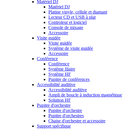
Matériel DJ
Matériel DJ
Platine vinyle, cellule et diamant
Lecteur CD et USB à plat
Controleur et logiciel
Console de mixage
Accessoire
Visite guidée
Visite guidée
Système de visite guidée
Accessoire
Conférence
Conférence
Système filaire
Système HF
Pupitre de conférences
Accessibilité auditive
Accessibilité auditive
Ampli de boucle à induction magnétique
Solution HF
Pupitre d'orchestre
Pupitre d'orchestre
Pupitre d'orchestres
Chaise d'orchestre et accessoire
Support spécifique