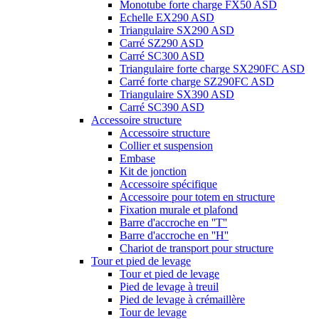
Monotube forte charge FX50 ASD
Echelle EX290 ASD
Triangulaire SX290 ASD
Carré SZ290 ASD
Carré SC300 ASD
Triangulaire forte charge SX290FC ASD
Carré forte charge SZ290FC ASD
Triangulaire SX390 ASD
Carré SC390 ASD
Accessoire structure
Accessoire structure
Collier et suspension
Embase
Kit de jonction
Accessoire spécifique
Accessoire pour totem en structure
Fixation murale et plafond
Barre d'accroche en ''T''
Barre d'accroche en ''H''
Chariot de transport pour structure
Tour et pied de levage
Tour et pied de levage
Pied de levage à treuil
Pied de levage à crémaillère
Tour de levage