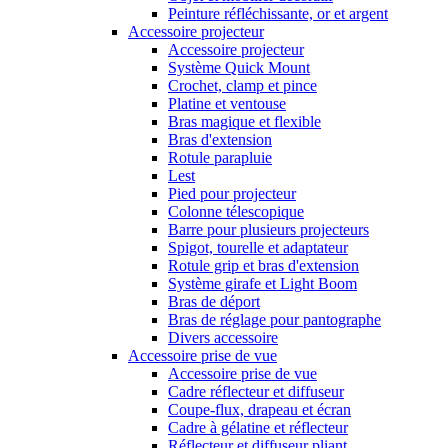
Peinture réfléchissante, or et argent
Accessoire projecteur
Accessoire projecteur
Système Quick Mount
Crochet, clamp et pince
Platine et ventouse
Bras magique et flexible
Bras d'extension
Rotule parapluie
Lest
Pied pour projecteur
Colonne télescopique
Barre pour plusieurs projecteurs
Spigot, tourelle et adaptateur
Rotule grip et bras d'extension
Système girafe et Light Boom
Bras de déport
Bras de réglage pour pantographe
Divers accessoire
Accessoire prise de vue
Accessoire prise de vue
Cadre réflecteur et diffuseur
Coupe-flux, drapeau et écran
Cadre à gélatine et réflecteur
Réflecteur et diffuseur pliant