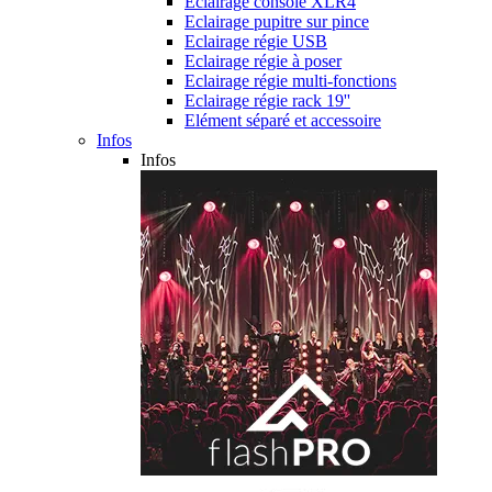
Eclairage console XLR4
Eclairage pupitre sur pince
Eclairage régie USB
Eclairage régie à poser
Eclairage régie multi-fonctions
Eclairage régie rack 19''
Elément séparé et accessoire
Infos
Infos