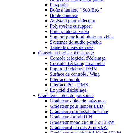
Parapluie
Boîte à lumière ‘’Soft Box’’
Boule chinoise
Assistant pour réflecteur
Polystyrène et support
Fond photo ou vidéo
Support pour fond photo ou vidéo
Systèmes de studio portable
Table de prises de vues
Console et logiciel d'éclairage
Console et logiciel d'éclairage
Console d'éclairage manuelle
Pupitre d'éclairage DMX
Surface de contrôle / Wing
Interface murale
Interface PC - DMX
Logiciel d'éclairage
Gradateur - bloc de puissance
Gradateur - bloc de puissance
Gradateur pour lampes LED
Gradateur pour installation fixe
Gradateur sur rail DIN
Gradateur mono circuit 2 ou 3 kW
Gradateur 4 circuits 2 ou 3 kW
Gradateur avec circuit 5 kW et 10 kW