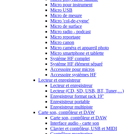
Micro pour instrument
Micro USB
Micro de mesure
Micro 'col-de-cygne'
Micro de surface
Micro radio - podcast
Micro reportage
Micro canon
Micro caméra et appareil photo
Micro smartphone et tablette
Système HF complet
Système HF élément séparé
Accessoire pour micros
Accessoire systèmes HF
Lecteur et enregistreur
Lecteur et enregistreur
Lecteur (CD, SD, USB, BT, Tuner,…)
Enregistreur format rack 19''
Enregistreur portable
Enregistreur multipiste
Carte son, contrôleur et DAW
Carte son, contrôleur et DAW
Interface audio - carte son
Clavier et contrôleur, USB et MIDI
Contrôleur monitoring