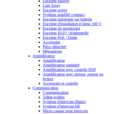
Enceinte passive
Line Array
Enceinte active
Système amplifié compact
Enceinte autonome sur batterie
Enceinte d'installation et ligne 100 V
Enceinte de monitoring
Enceinte Hi-Fi / résidentielle
Enceinte PoE / Dante
Accessoire
Pièce détachée
Mégaphone
Amplificateur
Amplificateur
Amplificateur standard
Amplificateur avec contrôle DSP
Amplificateur avec mixeur, zoneur ou
lecteur
Accessoire et contrôle
Communication
Communication
Talkie-walkie
Système d'intercom filaires
Système d'intercom HF
Micro casque pour intercom