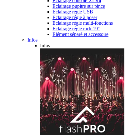
Eclairage console XLR4
Eclairage pupitre sur pince
Eclairage régie USB
Eclairage régie à poser
Eclairage régie multi-fonctions
Eclairage régie rack 19''
Elément séparé et accessoire
Infos
Infos