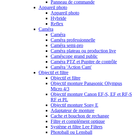
Panneau de commande
Appareil photo
Appareil photo
Hybride
Reflex
Caméra
Caméra
Caméra professionnelle
Caméra semi-pro
Caméra plateau ou production live
Caméscope grand public
Caméra PTZ et Pupitre de contrôle
Caméra 'Action Cam'
Objectif et filtre
Objectif et filtre
Objectif monture Panasonic Olympus
Micro 4/3
Objectif monture Canon EF-S, EF et RF-S
RF et PL
Objectif monture Sony E
Adaptateur de monture
Cache et bouchon de rechange
Filtre et complément optique
Système et filtre Lee Filters
Photoball ou Lensball