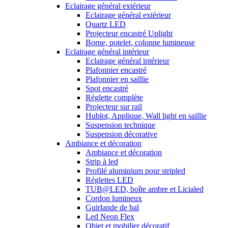
Eclairage général extérieur
Eclairage général extérieur
Quartz LED
Projecteur encastré Uplight
Borne, potelet, colonne lumineuse
Eclairage général intérieur
Eclairage général intérieur
Plafonnier encastré
Plafonnier en saillie
Spot encastré
Réglette complète
Projecteur sur rail
Hublot, Applique, Wall light en saillie
Suspension technique
Suspension décorative
Ambiance et décoration
Ambiance et décoration
Strip à led
Profilé aluminium pour stripled
Réglettes LED
TUB@LED, boîte ambre et Licialed
Cordon lumineux
Guirlande de bal
Led Neon Flex
Objet et mobilier décoratif