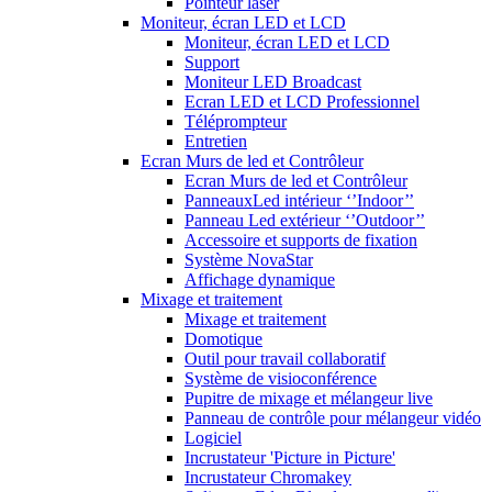
Pointeur laser
Moniteur, écran LED et LCD
Moniteur, écran LED et LCD
Support
Moniteur LED Broadcast
Ecran LED et LCD Professionnel
Téléprompteur
Entretien
Ecran Murs de led et Contrôleur
Ecran Murs de led et Contrôleur
PanneauxLed intérieur ‘’Indoor’’
Panneau Led extérieur ‘’Outdoor’’
Accessoire et supports de fixation
Système NovaStar
Affichage dynamique
Mixage et traitement
Mixage et traitement
Domotique
Outil pour travail collaboratif
Système de visioconférence
Pupitre de mixage et mélangeur live
Panneau de contrôle pour mélangeur vidéo
Logiciel
Incrustateur 'Picture in Picture'
Incrustateur Chromakey