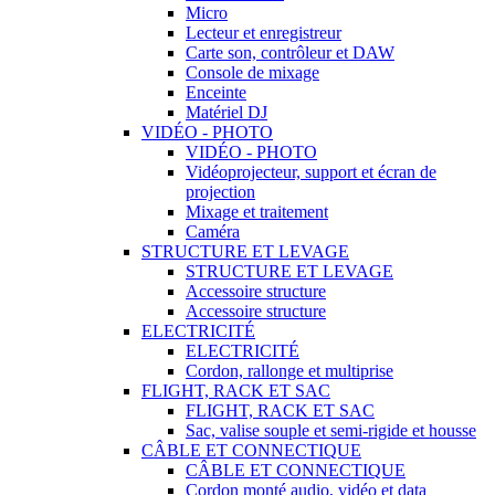
Micro
Lecteur et enregistreur
Carte son, contrôleur et DAW
Console de mixage
Enceinte
Matériel DJ
VIDÉO - PHOTO
VIDÉO - PHOTO
Vidéoprojecteur, support et écran de
projection
Mixage et traitement
Caméra
STRUCTURE ET LEVAGE
STRUCTURE ET LEVAGE
Accessoire structure
Accessoire structure
ELECTRICITÉ
ELECTRICITÉ
Cordon, rallonge et multiprise
FLIGHT, RACK ET SAC
FLIGHT, RACK ET SAC
Sac, valise souple et semi-rigide et housse
CÂBLE ET CONNECTIQUE
CÂBLE ET CONNECTIQUE
Cordon monté audio, vidéo et data