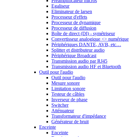
Préamplificateur micros
Egaliseur
Eliminateur de larsen
Processeur d'effets
Processeur de dynamique
Processeur de diffusion
Boîte de direct (DI) - symétriseur
Convertisseur analogique <> numérique
Périphériques DANTE, AVB, etc…
Splitter et distributeur audio
Périphérique Broadcast
Transmission audio par RJ45
Transmission audio HF et Bluetooth
Outil pour l'audio
Outil pour l'audio
Mesure sonore
Limitation sonore
Testeur de câbles
Inverseur de phase
Switcher
Atténuateur
Transformateur d'impédance
Générateur de bruit
Enceinte
Enceinte