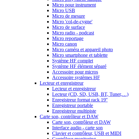
Micro pour instrument
Micro USB
Micro de mesure
Micro 'col-de-cygne'
Micro de surface
Micro radio - podcast
Micro reportage
Micro canon
Micro caméra et appareil photo
Micro smartphone et tablette
Système HF complet
Système HF élément séparé
Accessoire pour micros
Accessoire systèmes HF
Lecteur et enregistreur
Lecteur et enregistreur
Lecteur (CD, SD, USB, BT, Tuner,…)
Enregistreur format rack 19''
Enregistreur portable
Enregistreur multipiste
Carte son, contrôleur et DAW
Carte son, contrôleur et DAW
Interface audio - carte son
Clavier et contrôleur, USB et MIDI
Contrôleur monitoring