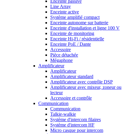
Enceinte passive
Line Array
Enceinte active
Système amplifié compact
Enceinte autonome sur batterie
Enceinte d'installation et ligne 100 V
Enceinte de monitoring
Enceinte Hi-Fi / résidentielle
Enceinte PoE / Dante
Accessoire
Pièce détachée
Mégaphone
Amplificateur
Amplificateur
Amplificateur standard
Amplificateur avec contrôle DSP
Amplificateur avec mixeur, zoneur ou
lecteur
Accessoire et contrôle
Communication
Communication
Talkie-walkie
Système d'intercom filaires
Système d'intercom HF
Micro casque pour intercom