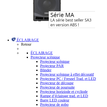
ÉCLAIRAGE
Retour
ÉCLAIRAGE
Projecteur scénique
Projecteur scénique
Projecteur PAR
Blinder
Projecteur scénique à effet décoratif
Projecteur PC / Fresnel Trad. et LED
Projecteur de découpe
Projecteur de poursuite
Projecteur horiziode et cycliode
Rampe d’éclairage trad. et LED
Barre LED couleur
Projecteur de gobo