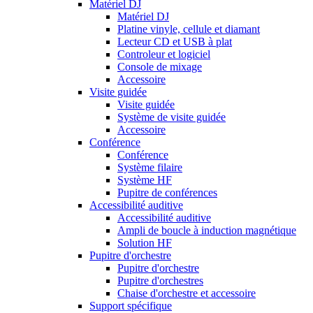
Matériel DJ
Matériel DJ
Platine vinyle, cellule et diamant
Lecteur CD et USB à plat
Controleur et logiciel
Console de mixage
Accessoire
Visite guidée
Visite guidée
Système de visite guidée
Accessoire
Conférence
Conférence
Système filaire
Système HF
Pupitre de conférences
Accessibilité auditive
Accessibilité auditive
Ampli de boucle à induction magnétique
Solution HF
Pupitre d'orchestre
Pupitre d'orchestre
Pupitre d'orchestres
Chaise d'orchestre et accessoire
Support spécifique