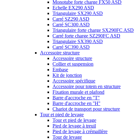
Monotube forte charge FX50 ASD
Echelle EX290 ASD
Triangulaire SX290 ASD
Carré SZ290 ASD
Carré SC300 ASD
Triangulaire forte charge SX290FC ASD
Carré forte charge SZ290FC ASD
Triangulaire SX390 ASD
Carré SC390 ASD
Accessoire structure
Accessoire structure
Collier et suspension
Embase
Kit de jonction
Accessoire spécifique
Accessoire pour totem en structure
Fixation murale et plafond
Barre d'accroche en ''T''
Barre d'accroche en ''H''
Chariot de transport pour structure
Tour et pied de levage
Tour et pied de levage
Pied de levage à treuil
Pied de levage à crémaillère
Tour de levage