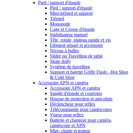
Pied / support d'épaule
Pied / support d'épaule
Mini-trépied et support
Trépied
Monopode
Cage et Crosse d'épaule
Stabilisateur manuel
Tête, rotule, plateau rapide et vis
Elément séparé et accessoire
Niveau à bulles
Slider ou Travelling de table
Skate dolly
Système de travelling
Support et barette Griffe Flash - Hot Shoe
& Cold Shoe
Accessoire APN et caméra
Accessoire APN et caméra
Sangle d'épaule et courroies
Housse de protection et anti-pluie
Déclencheur pour reflex
Télécommande pour caméscopes
Viseur pour reflex
Batterie et chargeur pour caméra,
caméscope et APN
Mire, charte et testeur