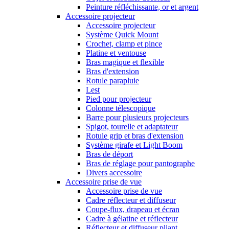
Peinture réfléchissante, or et argent
Accessoire projecteur
Accessoire projecteur
Système Quick Mount
Crochet, clamp et pince
Platine et ventouse
Bras magique et flexible
Bras d'extension
Rotule parapluie
Lest
Pied pour projecteur
Colonne télescopique
Barre pour plusieurs projecteurs
Spigot, tourelle et adaptateur
Rotule grip et bras d'extension
Système girafe et Light Boom
Bras de déport
Bras de réglage pour pantographe
Divers accessoire
Accessoire prise de vue
Accessoire prise de vue
Cadre réflecteur et diffuseur
Coupe-flux, drapeau et écran
Cadre à gélatine et réflecteur
Réflecteur et diffuseur pliant