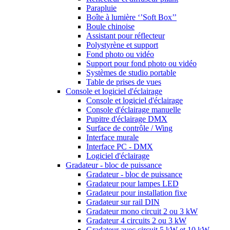
Parapluie
Boîte à lumière ‘’Soft Box’’
Boule chinoise
Assistant pour réflecteur
Polystyrène et support
Fond photo ou vidéo
Support pour fond photo ou vidéo
Systèmes de studio portable
Table de prises de vues
Console et logiciel d'éclairage
Console et logiciel d'éclairage
Console d'éclairage manuelle
Pupitre d'éclairage DMX
Surface de contrôle / Wing
Interface murale
Interface PC - DMX
Logiciel d'éclairage
Gradateur - bloc de puissance
Gradateur - bloc de puissance
Gradateur pour lampes LED
Gradateur pour installation fixe
Gradateur sur rail DIN
Gradateur mono circuit 2 ou 3 kW
Gradateur 4 circuits 2 ou 3 kW
Gradateur avec circuit 5 kW et 10 kW