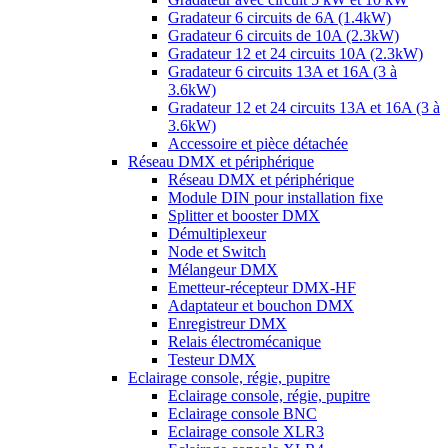
Gradateur 6 circuits de 6A (1.4kW)
Gradateur 6 circuits de 10A (2.3kW)
Gradateur 12 et 24 circuits 10A (2.3kW)
Gradateur 6 circuits 13A et 16A (3 à
3.6kW)
Gradateur 12 et 24 circuits 13A et 16A (3 à
3.6kW)
Accessoire et pièce détachée
Réseau DMX et périphérique
Réseau DMX et périphérique
Module DIN pour installation fixe
Splitter et booster DMX
Démultiplexeur
Node et Switch
Mélangeur DMX
Emetteur-récepteur DMX-HF
Adaptateur et bouchon DMX
Enregistreur DMX
Relais électromécanique
Testeur DMX
Eclairage console, régie, pupitre
Eclairage console, régie, pupitre
Eclairage console BNC
Eclairage console XLR3