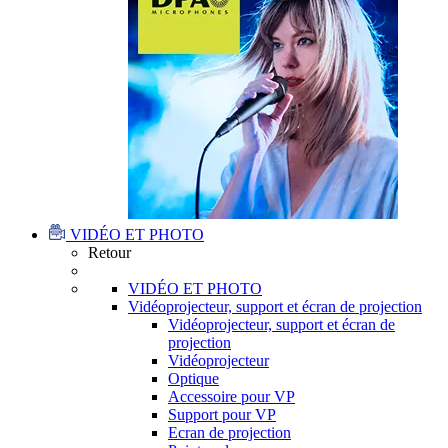
VIDÉO ET PHOTO
Retour
VIDÉO ET PHOTO
Vidéoprojecteur, support et écran de projection
Vidéoprojecteur, support et écran de
projection
Vidéoprojecteur
Optique
Accessoire pour VP
Support pour VP
Ecran de projection