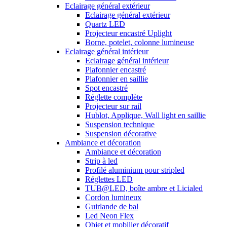
Eclairage général extérieur
Eclairage général extérieur
Quartz LED
Projecteur encastré Uplight
Borne, potelet, colonne lumineuse
Eclairage général intérieur
Eclairage général intérieur
Plafonnier encastré
Plafonnier en saillie
Spot encastré
Réglette complète
Projecteur sur rail
Hublot, Applique, Wall light en saillie
Suspension technique
Suspension décorative
Ambiance et décoration
Ambiance et décoration
Strip à led
Profilé aluminium pour stripled
Réglettes LED
TUB@LED, boîte ambre et Licialed
Cordon lumineux
Guirlande de bal
Led Neon Flex
Objet et mobilier décoratif