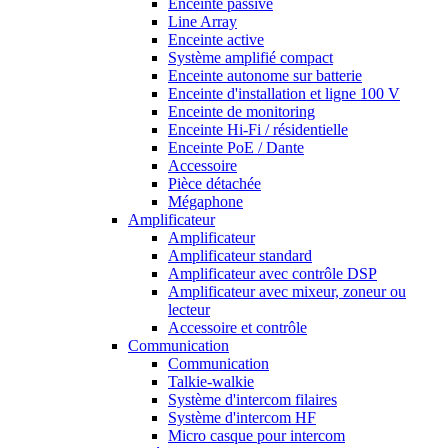
Enceinte passive
Line Array
Enceinte active
Système amplifié compact
Enceinte autonome sur batterie
Enceinte d'installation et ligne 100 V
Enceinte de monitoring
Enceinte Hi-Fi / résidentielle
Enceinte PoE / Dante
Accessoire
Pièce détachée
Mégaphone
Amplificateur
Amplificateur
Amplificateur standard
Amplificateur avec contrôle DSP
Amplificateur avec mixeur, zoneur ou
lecteur
Accessoire et contrôle
Communication
Communication
Talkie-walkie
Système d'intercom filaires
Système d'intercom HF
Micro casque pour intercom