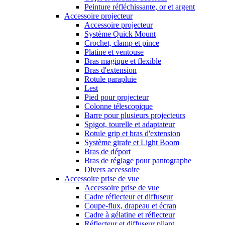
Peinture réfléchissante, or et argent
Accessoire projecteur
Accessoire projecteur
Système Quick Mount
Crochet, clamp et pince
Platine et ventouse
Bras magique et flexible
Bras d'extension
Rotule parapluie
Lest
Pied pour projecteur
Colonne télescopique
Barre pour plusieurs projecteurs
Spigot, tourelle et adaptateur
Rotule grip et bras d'extension
Système girafe et Light Boom
Bras de déport
Bras de réglage pour pantographe
Divers accessoire
Accessoire prise de vue
Accessoire prise de vue
Cadre réflecteur et diffuseur
Coupe-flux, drapeau et écran
Cadre à gélatine et réflecteur
Réflecteur et diffuseur pliant