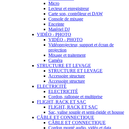
Micro
Lecteur et enregistreur
Carte son, contrôleur et DAW
Console de mixage
Enceinte
Matériel DJ
VIDÉO - PHOTO
VIDÉO - PHOTO
Vidéoprojecteur, support et écran de
projection
Mixage et traitement
Caméra
STRUCTURE ET LEVAGE
STRUCTURE ET LEVAGE
Accessoire structure
Accessoire structure
ELECTRICITÉ
ELECTRICITÉ
Cordon, rallonge et multiprise
FLIGHT, RACK ET SAC
FLIGHT, RACK ET SAC
Sac, valise souple et semi-rigide et housse
CÂBLE ET CONNECTIQUE
CÂBLE ET CONNECTIQUE
Cordon monté audio, vidéo et data