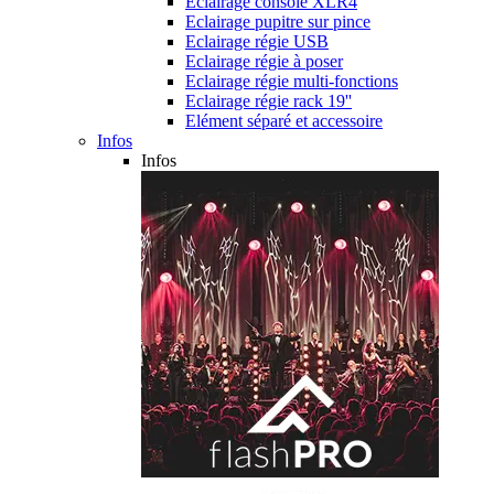
Eclairage console XLR4
Eclairage pupitre sur pince
Eclairage régie USB
Eclairage régie à poser
Eclairage régie multi-fonctions
Eclairage régie rack 19''
Elément séparé et accessoire
Infos
Infos