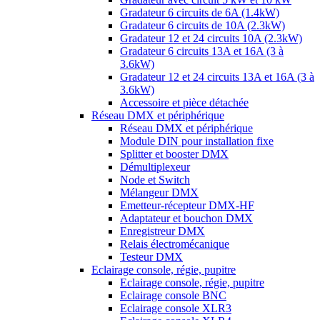
Gradateur 6 circuits de 6A (1.4kW)
Gradateur 6 circuits de 10A (2.3kW)
Gradateur 12 et 24 circuits 10A (2.3kW)
Gradateur 6 circuits 13A et 16A (3 à
3.6kW)
Gradateur 12 et 24 circuits 13A et 16A (3 à
3.6kW)
Accessoire et pièce détachée
Réseau DMX et périphérique
Réseau DMX et périphérique
Module DIN pour installation fixe
Splitter et booster DMX
Démultiplexeur
Node et Switch
Mélangeur DMX
Emetteur-récepteur DMX-HF
Adaptateur et bouchon DMX
Enregistreur DMX
Relais électromécanique
Testeur DMX
Eclairage console, régie, pupitre
Eclairage console, régie, pupitre
Eclairage console BNC
Eclairage console XLR3