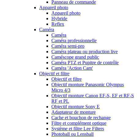
Panneau de commande
Appareil photo
Appareil photo
Hybride
Reflex
Caméra
Caméra
Caméra professionnelle
Caméra semi-pro
Caméra plateau ou production live
Caméscope grand public
Caméra PTZ et Pupitre de contrôle
Caméra 'Action Cam'
Objectif et filtre
Objectif et filtre
Objectif monture Panasonic Olympus
Micro 4/3
Objectif monture Canon EF-S, EF et RF-S
RF et PL
Objectif monture Sony E
Adaptateur de monture
Cache et bouchon de rechange
Filtre et complément optique
Système et filtre Lee Filters
Photoball ou Lensball