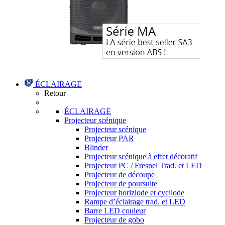
ÉCLAIRAGE
Retour
ÉCLAIRAGE
Projecteur scénique
Projecteur scénique
Projecteur PAR
Blinder
Projecteur scénique à effet décoratif
Projecteur PC / Fresnel Trad. et LED
Projecteur de découpe
Projecteur de poursuite
Projecteur horiziode et cycliode
Rampe d’éclairage trad. et LED
Barre LED couleur
Projecteur de gobo