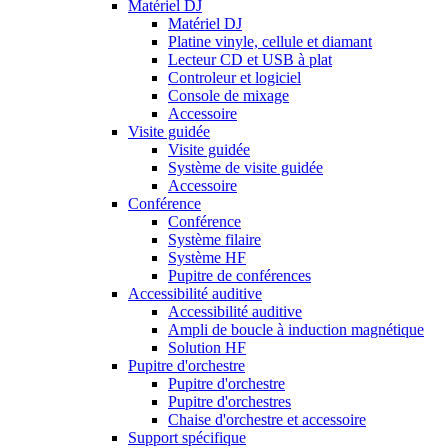
Matériel DJ
Matériel DJ
Platine vinyle, cellule et diamant
Lecteur CD et USB à plat
Controleur et logiciel
Console de mixage
Accessoire
Visite guidée
Visite guidée
Système de visite guidée
Accessoire
Conférence
Conférence
Système filaire
Système HF
Pupitre de conférences
Accessibilité auditive
Accessibilité auditive
Ampli de boucle à induction magnétique
Solution HF
Pupitre d'orchestre
Pupitre d'orchestre
Pupitre d'orchestres
Chaise d'orchestre et accessoire
Support spécifique