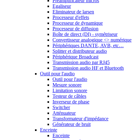
Préamplificateur micros
Egaliseur
Eliminateur de larsen
Processeur d'effets
Processeur de dynamique
Processeur de diffusion
Boîte de direct (DI) - symétriseur
Convertisseur analogique <> numérique
Périphériques DANTE, AVB, etc…
Splitter et distributeur audio
Périphérique Broadcast
Transmission audio par RJ45
Transmission audio HF et Bluetooth
Outil pour l'audio
Outil pour l'audio
Mesure sonore
Limitation sonore
Testeur de câbles
Inverseur de phase
Switcher
Atténuateur
Transformateur d'impédance
Générateur de bruit
Enceinte
Enceinte