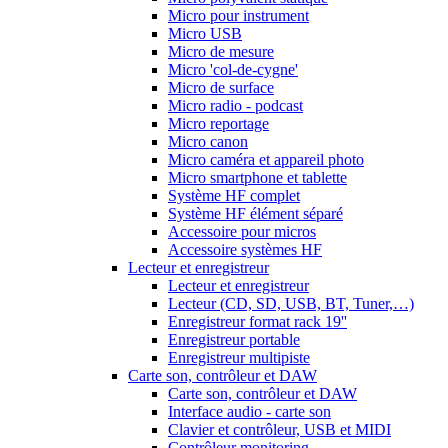
Micro pour instrument
Micro USB
Micro de mesure
Micro 'col-de-cygne'
Micro de surface
Micro radio - podcast
Micro reportage
Micro canon
Micro caméra et appareil photo
Micro smartphone et tablette
Système HF complet
Système HF élément séparé
Accessoire pour micros
Accessoire systèmes HF
Lecteur et enregistreur
Lecteur et enregistreur
Lecteur (CD, SD, USB, BT, Tuner,…)
Enregistreur format rack 19''
Enregistreur portable
Enregistreur multipiste
Carte son, contrôleur et DAW
Carte son, contrôleur et DAW
Interface audio - carte son
Clavier et contrôleur, USB et MIDI
Contrôleur monitoring