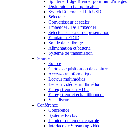
Splitter et Edge Blender pour mur d'images
Distributeur et amplificateur
Switch Ethernet et Hub USB
Sélecteur
Convertisseur et scaler
Embedder / De-Embedder
Sélecteur et scaler de présentation
Emulateur EDID
Sonde de calibrage
Alimentation et batterie
Système de transmission
Source
Source
Carte d'acquisition ou de capture
Accessoire informatique
Lecteur multimédias
Lecteur vidéo et multimédia
Enregistreur sur HDD
Enregistreur et échantillonneur
Visualiseur
Conférence
Conférence
Système Pavlov
Limiteur de temps de parole
Interface de Streaming vidéo