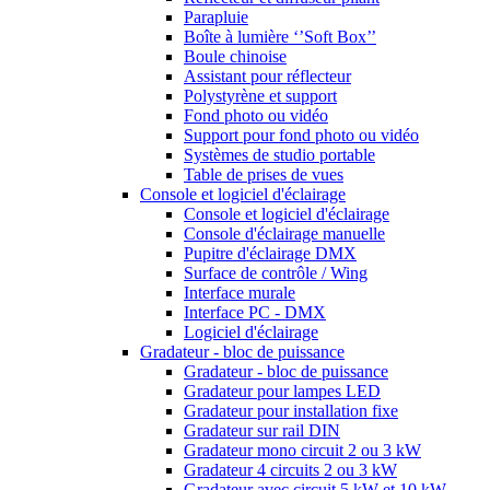
Parapluie
Boîte à lumière ‘’Soft Box’’
Boule chinoise
Assistant pour réflecteur
Polystyrène et support
Fond photo ou vidéo
Support pour fond photo ou vidéo
Systèmes de studio portable
Table de prises de vues
Console et logiciel d'éclairage
Console et logiciel d'éclairage
Console d'éclairage manuelle
Pupitre d'éclairage DMX
Surface de contrôle / Wing
Interface murale
Interface PC - DMX
Logiciel d'éclairage
Gradateur - bloc de puissance
Gradateur - bloc de puissance
Gradateur pour lampes LED
Gradateur pour installation fixe
Gradateur sur rail DIN
Gradateur mono circuit 2 ou 3 kW
Gradateur 4 circuits 2 ou 3 kW
Gradateur avec circuit 5 kW et 10 kW