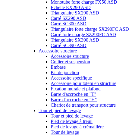
Monotube forte charge FX50 ASD
Echelle EX290 ASD
Triangulaire SX290 ASD
Carré SZ290 ASD
Carré SC300 ASD
Triangulaire forte charge SX290FC ASD
Carré forte charge SZ290FC ASD
Triangulaire SX390 ASD
Carré SC390 ASD
Accessoire structure
Accessoire structure
Collier et suspension
Embase
Kit de jonction
Accessoire spécifique
Accessoire pour totem en structure
Fixation murale et plafond
Barre d'accroche en ''T''
Barre d'accroche en ''H''
Chariot de transport pour structure
Tour et pied de levage
Tour et pied de levage
Pied de levage à treuil
Pied de levage à crémaillère
Tour de levage