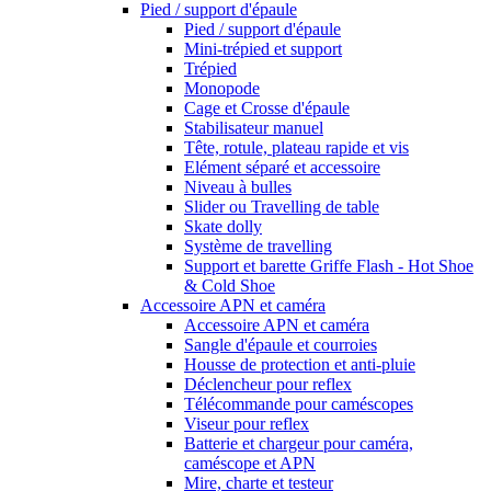
Pied / support d'épaule
Pied / support d'épaule
Mini-trépied et support
Trépied
Monopode
Cage et Crosse d'épaule
Stabilisateur manuel
Tête, rotule, plateau rapide et vis
Elément séparé et accessoire
Niveau à bulles
Slider ou Travelling de table
Skate dolly
Système de travelling
Support et barette Griffe Flash - Hot Shoe
& Cold Shoe
Accessoire APN et caméra
Accessoire APN et caméra
Sangle d'épaule et courroies
Housse de protection et anti-pluie
Déclencheur pour reflex
Télécommande pour caméscopes
Viseur pour reflex
Batterie et chargeur pour caméra,
caméscope et APN
Mire, charte et testeur