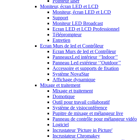
Pointeur laser
Moniteur, écran LED et LCD
Moniteur, écran LED et LCD
Support
Moniteur LED Broadcast
Ecran LED et LCD Professionnel
Téléprompteur
Entretien
Ecran Murs de led et Contrôleur
Ecran Murs de led et Contrôleur
PanneauxLed intérieur ‘’Indoor’’
Panneau Led extérieur ‘’Outdoor’’
Accessoire et supports de fixation
Système NovaStar
Affichage dynamique
Mixage et traitement
Mixage et traitement
Domotique
Outil pour travail collaboratif
Système de visioconférence
Pupitre de mixage et mélangeur live
Panneau de contrôle pour mélangeur vidéo
Logiciel
Incrustateur 'Picture in Picture'
Incrustateur Chromakey