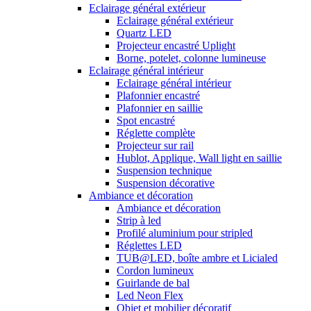
Eclairage général extérieur
Eclairage général extérieur
Quartz LED
Projecteur encastré Uplight
Borne, potelet, colonne lumineuse
Eclairage général intérieur
Eclairage général intérieur
Plafonnier encastré
Plafonnier en saillie
Spot encastré
Réglette complète
Projecteur sur rail
Hublot, Applique, Wall light en saillie
Suspension technique
Suspension décorative
Ambiance et décoration
Ambiance et décoration
Strip à led
Profilé aluminium pour stripled
Réglettes LED
TUB@LED, boîte ambre et Licialed
Cordon lumineux
Guirlande de bal
Led Neon Flex
Objet et mobilier décoratif