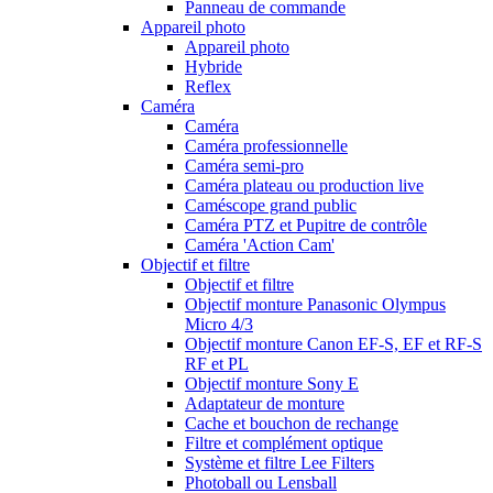
Panneau de commande
Appareil photo
Appareil photo
Hybride
Reflex
Caméra
Caméra
Caméra professionnelle
Caméra semi-pro
Caméra plateau ou production live
Caméscope grand public
Caméra PTZ et Pupitre de contrôle
Caméra 'Action Cam'
Objectif et filtre
Objectif et filtre
Objectif monture Panasonic Olympus
Micro 4/3
Objectif monture Canon EF-S, EF et RF-S
RF et PL
Objectif monture Sony E
Adaptateur de monture
Cache et bouchon de rechange
Filtre et complément optique
Système et filtre Lee Filters
Photoball ou Lensball