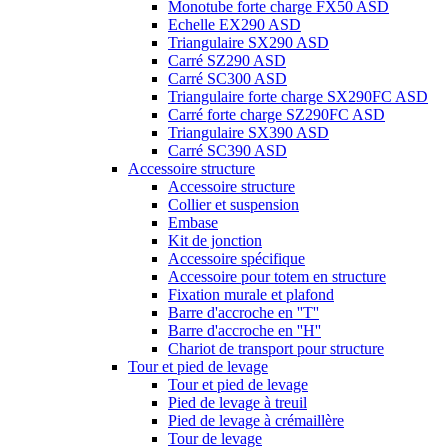
Monotube forte charge FX50 ASD
Echelle EX290 ASD
Triangulaire SX290 ASD
Carré SZ290 ASD
Carré SC300 ASD
Triangulaire forte charge SX290FC ASD
Carré forte charge SZ290FC ASD
Triangulaire SX390 ASD
Carré SC390 ASD
Accessoire structure
Accessoire structure
Collier et suspension
Embase
Kit de jonction
Accessoire spécifique
Accessoire pour totem en structure
Fixation murale et plafond
Barre d'accroche en ''T''
Barre d'accroche en ''H''
Chariot de transport pour structure
Tour et pied de levage
Tour et pied de levage
Pied de levage à treuil
Pied de levage à crémaillère
Tour de levage