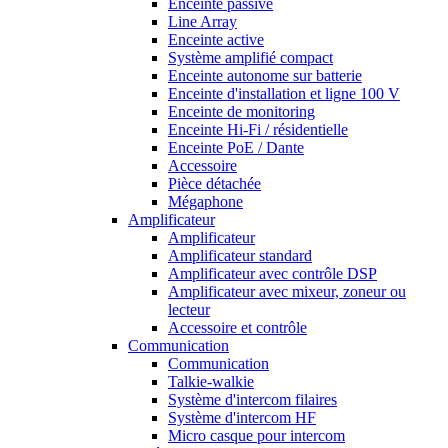
Enceinte passive
Line Array
Enceinte active
Système amplifié compact
Enceinte autonome sur batterie
Enceinte d'installation et ligne 100 V
Enceinte de monitoring
Enceinte Hi-Fi / résidentielle
Enceinte PoE / Dante
Accessoire
Pièce détachée
Mégaphone
Amplificateur
Amplificateur
Amplificateur standard
Amplificateur avec contrôle DSP
Amplificateur avec mixeur, zoneur ou
lecteur
Accessoire et contrôle
Communication
Communication
Talkie-walkie
Système d'intercom filaires
Système d'intercom HF
Micro casque pour intercom