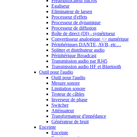
Préamplificateur micros
Egaliseur
Eliminateur de larsen
Processeur d'effets
Processeur de dynamique
Processeur de diffusion
Boîte de direct (DI) - symétriseur
Convertisseur analogique <> numérique
Périphériques DANTE, AVB, etc…
Splitter et distributeur audio
Périphérique Broadcast
Transmission audio par RJ45
Transmission audio HF et Bluetooth
Outil pour l'audio
Outil pour l'audio
Mesure sonore
Limitation sonore
Testeur de câbles
Inverseur de phase
Switcher
Atténuateur
Transformateur d'impédance
Générateur de bruit
Enceinte
Enceinte