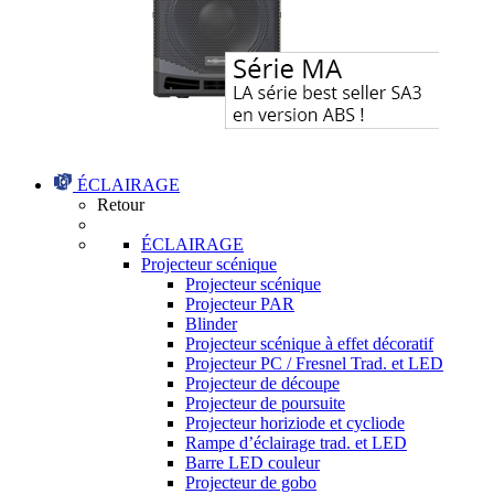
ÉCLAIRAGE
Retour
ÉCLAIRAGE
Projecteur scénique
Projecteur scénique
Projecteur PAR
Blinder
Projecteur scénique à effet décoratif
Projecteur PC / Fresnel Trad. et LED
Projecteur de découpe
Projecteur de poursuite
Projecteur horiziode et cycliode
Rampe d’éclairage trad. et LED
Barre LED couleur
Projecteur de gobo