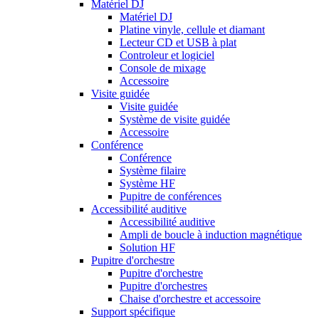
Matériel DJ
Matériel DJ
Platine vinyle, cellule et diamant
Lecteur CD et USB à plat
Controleur et logiciel
Console de mixage
Accessoire
Visite guidée
Visite guidée
Système de visite guidée
Accessoire
Conférence
Conférence
Système filaire
Système HF
Pupitre de conférences
Accessibilité auditive
Accessibilité auditive
Ampli de boucle à induction magnétique
Solution HF
Pupitre d'orchestre
Pupitre d'orchestre
Pupitre d'orchestres
Chaise d'orchestre et accessoire
Support spécifique