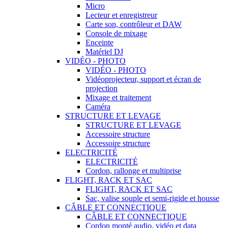
Micro
Lecteur et enregistreur
Carte son, contrôleur et DAW
Console de mixage
Enceinte
Matériel DJ
VIDÉO - PHOTO
VIDÉO - PHOTO
Vidéoprojecteur, support et écran de
projection
Mixage et traitement
Caméra
STRUCTURE ET LEVAGE
STRUCTURE ET LEVAGE
Accessoire structure
Accessoire structure
ELECTRICITÉ
ELECTRICITÉ
Cordon, rallonge et multiprise
FLIGHT, RACK ET SAC
FLIGHT, RACK ET SAC
Sac, valise souple et semi-rigide et housse
CÂBLE ET CONNECTIQUE
CÂBLE ET CONNECTIQUE
Cordon monté audio, vidéo et data