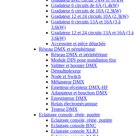
Gradateur 6 circuits de 6A (1.4kW)
Gradateur 6 circuits de 10A (2.3kW)
Gradateur 12 et 24 circuits 10A (2.3kW)
Gradateur 6 circuits 13A et 16A (3 à
3.6kW)
Gradateur 12 et 24 circuits 13A et 16A (3 à
3.6kW)
Accessoire et pièce détachée
Réseau DMX et périphérique
Réseau DMX et périphérique
Module DIN pour installation fixe
Splitter et booster DMX
Démultiplexeur
Node et Switch
Mélangeur DMX
Emetteur-récepteur DMX-HF
Adaptateur et bouchon DMX
Enregistreur DMX
Relais électromécanique
Testeur DMX
Eclairage console, régie, pupitre
Eclairage console, régie, pupitre
Eclairage console BNC
Eclairage console XLR3