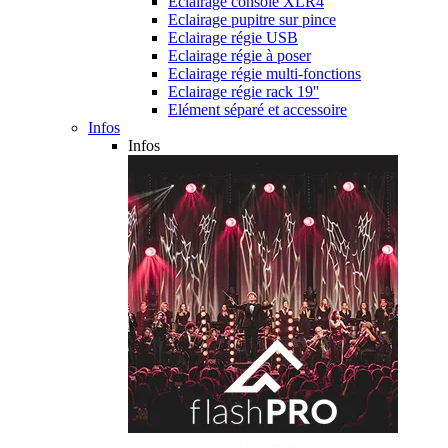
Eclairage console XLR4
Eclairage pupitre sur pince
Eclairage régie USB
Eclairage régie à poser
Eclairage régie multi-fonctions
Eclairage régie rack 19''
Elément séparé et accessoire
Infos
Infos