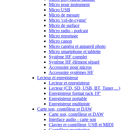
Micro pour instrument
Micro USB
Micro de mesure
Micro 'col-de-cygne'
Micro de surface
Micro radio - podcast
Micro reportage
Micro canon
Micro caméra et appareil photo
Micro smartphone et tablette
Système HF complet
Système HF élément séparé
Accessoire pour micros
Accessoire systèmes HF
Lecteur et enregistreur
Lecteur et enregistreur
Lecteur (CD, SD, USB, BT, Tuner,…)
Enregistreur format rack 19''
Enregistreur portable
Enregistreur multipiste
Carte son, contrôleur et DAW
Carte son, contrôleur et DAW
Interface audio - carte son
Clavier et contrôleur, USB et MIDI
Contrôleur monitoring