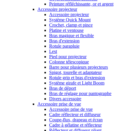
Peinture réfléchissante, or et argent
Accessoire projecteur
Accessoire projecteur
Système Quick Mount
Crochet, clamp et pince
Platine et ventouse
Bras magique et flexible
Bras d'extension
Rotule parapluie
Lest
Pied pour projecteur
Colonne télescopique
Barre pour plusieurs projecteurs
Spigot, tourelle et adaptateur
Rotule grip et bras d'extension
Système girafe et Light Boom
Bras de déport
Bras de réglage pour pantographe
Divers accessoire
Accessoire prise de vue
Accessoire prise de vue
Cadre réflecteur et diffuseur
Coupe-flux, drapeau et écran
Cadre à gélatine et réflecteur
Réflecteur et diffuseur pliant