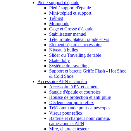
Pied / support d'épaule
Pied / support d'épaule
Mini-trépied et support
Trépied
Monopode
Cage et Crosse d'épaule
Stabilisateur manuel
Tête, rotule, plateau rapide et vis
Elément séparé et accessoire
Niveau à bulles
Slider ou Travelling de table
Skate dolly
Système de travelling
Support et barette Griffe Flash - Hot Shoe
& Cold Shoe
Accessoire APN et caméra
Accessoire APN et caméra
Sangle d'épaule et courroies
Housse de protection et anti-pluie
Déclencheur pour reflex
Télécommande pour caméscopes
Viseur pour reflex
Batterie et chargeur pour caméra,
caméscope et APN
Mire, charte et testeur