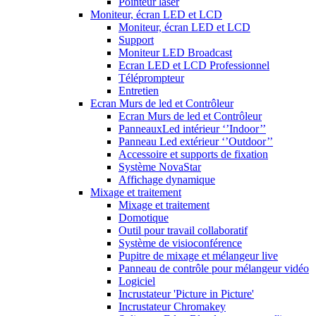
Pointeur laser
Moniteur, écran LED et LCD
Moniteur, écran LED et LCD
Support
Moniteur LED Broadcast
Ecran LED et LCD Professionnel
Téléprompteur
Entretien
Ecran Murs de led et Contrôleur
Ecran Murs de led et Contrôleur
PanneauxLed intérieur ‘’Indoor’’
Panneau Led extérieur ‘’Outdoor’’
Accessoire et supports de fixation
Système NovaStar
Affichage dynamique
Mixage et traitement
Mixage et traitement
Domotique
Outil pour travail collaboratif
Système de visioconférence
Pupitre de mixage et mélangeur live
Panneau de contrôle pour mélangeur vidéo
Logiciel
Incrustateur 'Picture in Picture'
Incrustateur Chromakey