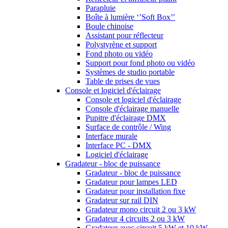
Parapluie
Boîte à lumière ‘’Soft Box’’
Boule chinoise
Assistant pour réflecteur
Polystyrène et support
Fond photo ou vidéo
Support pour fond photo ou vidéo
Systèmes de studio portable
Table de prises de vues
Console et logiciel d'éclairage
Console et logiciel d'éclairage
Console d'éclairage manuelle
Pupitre d'éclairage DMX
Surface de contrôle / Wing
Interface murale
Interface PC - DMX
Logiciel d'éclairage
Gradateur - bloc de puissance
Gradateur - bloc de puissance
Gradateur pour lampes LED
Gradateur pour installation fixe
Gradateur sur rail DIN
Gradateur mono circuit 2 ou 3 kW
Gradateur 4 circuits 2 ou 3 kW
Gradateur avec circuit 5 kW et 10 kW