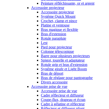
Peinture réfléchissante, or et argent
Accessoire projecteur
Accessoire projecteur
Système Quick Mount
Crochet, clamp et pince
Platine et ventouse
Bras magique et flexible
Bras d'extension
Rotule parapluie
Lest
Pied pour projecteur
Colonne télescopique
Barre pour plusieurs projecteurs
Spigot, tourelle et adaptateur
Rotule grip et bras d'extension
Système girafe et Light Boom
Bras de déport
Bras de réglage pour pantographe
Divers accessoire
Accessoire prise de vue
Accessoire prise de vue
Cadre réflecteur et diffuseur
Coupe-flux, drapeau et écran
Cadre à gélatine et réflecteur
Réflecteur et diffuseur pliant