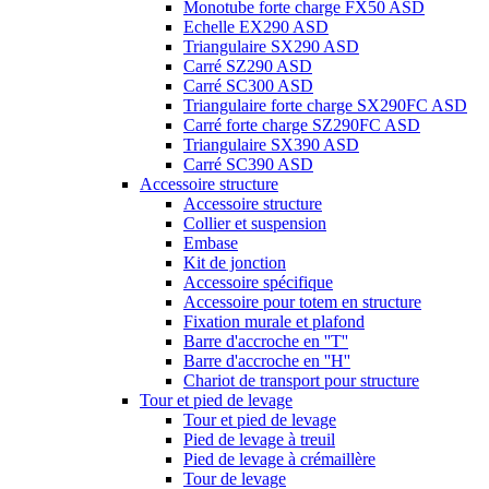
Monotube forte charge FX50 ASD
Echelle EX290 ASD
Triangulaire SX290 ASD
Carré SZ290 ASD
Carré SC300 ASD
Triangulaire forte charge SX290FC ASD
Carré forte charge SZ290FC ASD
Triangulaire SX390 ASD
Carré SC390 ASD
Accessoire structure
Accessoire structure
Collier et suspension
Embase
Kit de jonction
Accessoire spécifique
Accessoire pour totem en structure
Fixation murale et plafond
Barre d'accroche en ''T''
Barre d'accroche en ''H''
Chariot de transport pour structure
Tour et pied de levage
Tour et pied de levage
Pied de levage à treuil
Pied de levage à crémaillère
Tour de levage