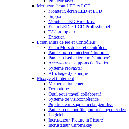
Pointeur laser
Moniteur, écran LED et LCD
Moniteur, écran LED et LCD
Support
Moniteur LED Broadcast
Ecran LED et LCD Professionnel
Téléprompteur
Entretien
Ecran Murs de led et Contrôleur
Ecran Murs de led et Contrôleur
PanneauxLed intérieur ‘’Indoor’’
Panneau Led extérieur ‘’Outdoor’’
Accessoire et supports de fixation
Système NovaStar
Affichage dynamique
Mixage et traitement
Mixage et traitement
Domotique
Outil pour travail collaboratif
Système de visioconférence
Pupitre de mixage et mélangeur live
Panneau de contrôle pour mélangeur vidéo
Logiciel
Incrustateur 'Picture in Picture'
Incrustateur Chromakey