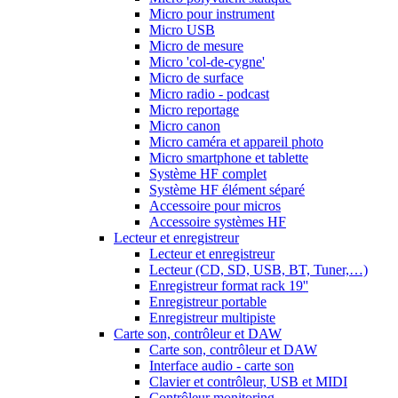
Micro pour instrument
Micro USB
Micro de mesure
Micro 'col-de-cygne'
Micro de surface
Micro radio - podcast
Micro reportage
Micro canon
Micro caméra et appareil photo
Micro smartphone et tablette
Système HF complet
Système HF élément séparé
Accessoire pour micros
Accessoire systèmes HF
Lecteur et enregistreur
Lecteur et enregistreur
Lecteur (CD, SD, USB, BT, Tuner,…)
Enregistreur format rack 19''
Enregistreur portable
Enregistreur multipiste
Carte son, contrôleur et DAW
Carte son, contrôleur et DAW
Interface audio - carte son
Clavier et contrôleur, USB et MIDI
Contrôleur monitoring