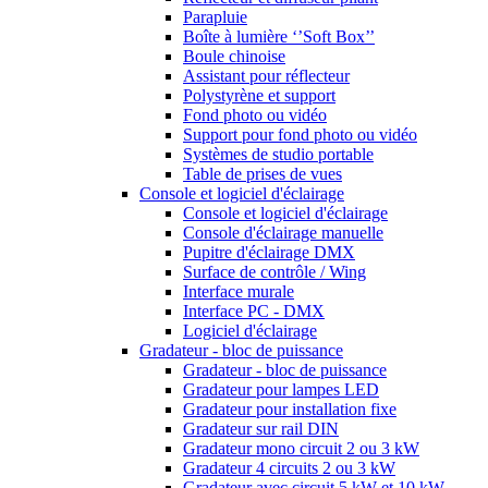
Parapluie
Boîte à lumière ‘’Soft Box’’
Boule chinoise
Assistant pour réflecteur
Polystyrène et support
Fond photo ou vidéo
Support pour fond photo ou vidéo
Systèmes de studio portable
Table de prises de vues
Console et logiciel d'éclairage
Console et logiciel d'éclairage
Console d'éclairage manuelle
Pupitre d'éclairage DMX
Surface de contrôle / Wing
Interface murale
Interface PC - DMX
Logiciel d'éclairage
Gradateur - bloc de puissance
Gradateur - bloc de puissance
Gradateur pour lampes LED
Gradateur pour installation fixe
Gradateur sur rail DIN
Gradateur mono circuit 2 ou 3 kW
Gradateur 4 circuits 2 ou 3 kW
Gradateur avec circuit 5 kW et 10 kW