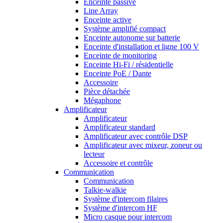
Enceinte passive
Line Array
Enceinte active
Système amplifié compact
Enceinte autonome sur batterie
Enceinte d'installation et ligne 100 V
Enceinte de monitoring
Enceinte Hi-Fi / résidentielle
Enceinte PoE / Dante
Accessoire
Pièce détachée
Mégaphone
Amplificateur
Amplificateur
Amplificateur standard
Amplificateur avec contrôle DSP
Amplificateur avec mixeur, zoneur ou
lecteur
Accessoire et contrôle
Communication
Communication
Talkie-walkie
Système d'intercom filaires
Système d'intercom HF
Micro casque pour intercom