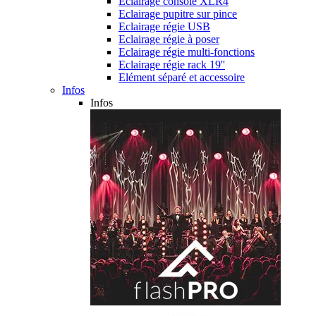
Eclairage console XLR4
Eclairage pupitre sur pince
Eclairage régie USB
Eclairage régie à poser
Eclairage régie multi-fonctions
Eclairage régie rack 19''
Elément séparé et accessoire
Infos
Infos