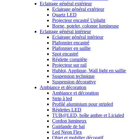
Eclairage général extérieur
Eclairage général extérieur
Quartz LED
Projecteur encastré Uplight
Borne, potelet, colonne lumineuse
Eclairage général intérieur
Eclairage général intérieur
Plafonnier encastré
Plafonnier en saillie
Spot encastré
Réglette complète
Projecteur sur rail
Hublot, Applique, Wall light en saillie
Suspension technique
Suspension décorative
Ambiance et décoration
Ambiance et décoration
Strip à led
Profilé aluminium pour stripled
Réglettes LED
TUB@LED, boîte ambre et Licialed
Cordon lumineux
Guirlande de bal
Led Neon Flex
Objet et mobilier décoratif