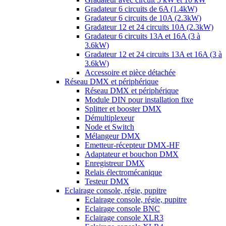
Gradateur 6 circuits de 6A (1.4kW)
Gradateur 6 circuits de 10A (2.3kW)
Gradateur 12 et 24 circuits 10A (2.3kW)
Gradateur 6 circuits 13A et 16A (3 à
3.6kW)
Gradateur 12 et 24 circuits 13A et 16A (3 à
3.6kW)
Accessoire et pièce détachée
Réseau DMX et périphérique
Réseau DMX et périphérique
Module DIN pour installation fixe
Splitter et booster DMX
Démultiplexeur
Node et Switch
Mélangeur DMX
Emetteur-récepteur DMX-HF
Adaptateur et bouchon DMX
Enregistreur DMX
Relais électromécanique
Testeur DMX
Eclairage console, régie, pupitre
Eclairage console, régie, pupitre
Eclairage console BNC
Eclairage console XLR3