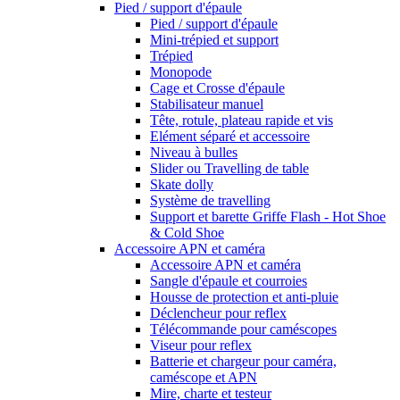
Pied / support d'épaule
Pied / support d'épaule
Mini-trépied et support
Trépied
Monopode
Cage et Crosse d'épaule
Stabilisateur manuel
Tête, rotule, plateau rapide et vis
Elément séparé et accessoire
Niveau à bulles
Slider ou Travelling de table
Skate dolly
Système de travelling
Support et barette Griffe Flash - Hot Shoe
& Cold Shoe
Accessoire APN et caméra
Accessoire APN et caméra
Sangle d'épaule et courroies
Housse de protection et anti-pluie
Déclencheur pour reflex
Télécommande pour caméscopes
Viseur pour reflex
Batterie et chargeur pour caméra,
caméscope et APN
Mire, charte et testeur