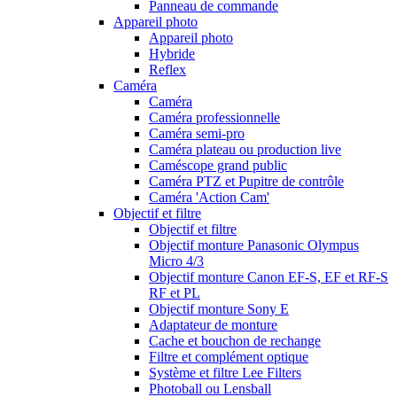
Panneau de commande
Appareil photo
Appareil photo
Hybride
Reflex
Caméra
Caméra
Caméra professionnelle
Caméra semi-pro
Caméra plateau ou production live
Caméscope grand public
Caméra PTZ et Pupitre de contrôle
Caméra 'Action Cam'
Objectif et filtre
Objectif et filtre
Objectif monture Panasonic Olympus
Micro 4/3
Objectif monture Canon EF-S, EF et RF-S
RF et PL
Objectif monture Sony E
Adaptateur de monture
Cache et bouchon de rechange
Filtre et complément optique
Système et filtre Lee Filters
Photoball ou Lensball