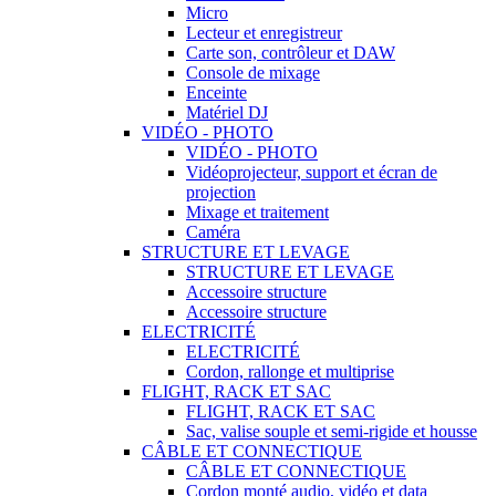
Micro
Lecteur et enregistreur
Carte son, contrôleur et DAW
Console de mixage
Enceinte
Matériel DJ
VIDÉO - PHOTO
VIDÉO - PHOTO
Vidéoprojecteur, support et écran de
projection
Mixage et traitement
Caméra
STRUCTURE ET LEVAGE
STRUCTURE ET LEVAGE
Accessoire structure
Accessoire structure
ELECTRICITÉ
ELECTRICITÉ
Cordon, rallonge et multiprise
FLIGHT, RACK ET SAC
FLIGHT, RACK ET SAC
Sac, valise souple et semi-rigide et housse
CÂBLE ET CONNECTIQUE
CÂBLE ET CONNECTIQUE
Cordon monté audio, vidéo et data