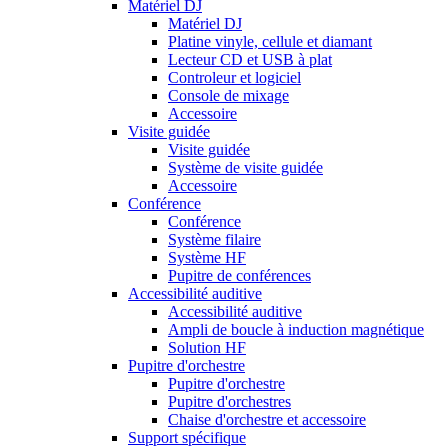
Matériel DJ
Matériel DJ
Platine vinyle, cellule et diamant
Lecteur CD et USB à plat
Controleur et logiciel
Console de mixage
Accessoire
Visite guidée
Visite guidée
Système de visite guidée
Accessoire
Conférence
Conférence
Système filaire
Système HF
Pupitre de conférences
Accessibilité auditive
Accessibilité auditive
Ampli de boucle à induction magnétique
Solution HF
Pupitre d'orchestre
Pupitre d'orchestre
Pupitre d'orchestres
Chaise d'orchestre et accessoire
Support spécifique