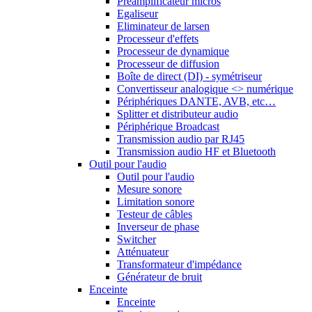
Préamplificateur micros
Egaliseur
Eliminateur de larsen
Processeur d'effets
Processeur de dynamique
Processeur de diffusion
Boîte de direct (DI) - symétriseur
Convertisseur analogique <> numérique
Périphériques DANTE, AVB, etc…
Splitter et distributeur audio
Périphérique Broadcast
Transmission audio par RJ45
Transmission audio HF et Bluetooth
Outil pour l'audio
Outil pour l'audio
Mesure sonore
Limitation sonore
Testeur de câbles
Inverseur de phase
Switcher
Atténuateur
Transformateur d'impédance
Générateur de bruit
Enceinte
Enceinte