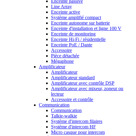
Enceinte passive
Line Array
Enceinte active
Système amplifié compact
Enceinte autonome sur batterie
Enceinte d'installation et ligne 100 V
Enceinte de monitoring
Enceinte Hi-Fi / résidentielle
Enceinte PoE / Dante
Accessoire
Pièce détachée
Mégaphone
Amplificateur
Amplificateur
Amplificateur standard
Amplificateur avec contrôle DSP
Amplificateur avec mixeur, zoneur ou
lecteur
Accessoire et contrôle
Communication
Communication
Talkie-walkie
Système d'intercom filaires
Système d'intercom HF
Micro casque pour intercom