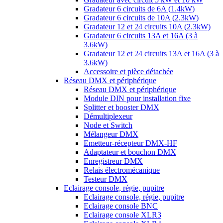
Gradateur 6 circuits de 6A (1.4kW)
Gradateur 6 circuits de 10A (2.3kW)
Gradateur 12 et 24 circuits 10A (2.3kW)
Gradateur 6 circuits 13A et 16A (3 à
3.6kW)
Gradateur 12 et 24 circuits 13A et 16A (3 à
3.6kW)
Accessoire et pièce détachée
Réseau DMX et périphérique
Réseau DMX et périphérique
Module DIN pour installation fixe
Splitter et booster DMX
Démultiplexeur
Node et Switch
Mélangeur DMX
Emetteur-récepteur DMX-HF
Adaptateur et bouchon DMX
Enregistreur DMX
Relais électromécanique
Testeur DMX
Eclairage console, régie, pupitre
Eclairage console, régie, pupitre
Eclairage console BNC
Eclairage console XLR3