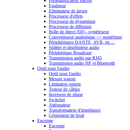
Préamplificateur micros
Egaliseur
Eliminateur de larsen
Processeur d'effets
Processeur de dynamique
Processeur de diffusion
Boîte de direct (DI) - symétriseur
Convertisseur analogique <> numérique
Périphériques DANTE, AVB, etc…
Splitter et distributeur audio
Périphérique Broadcast
Transmission audio par RJ45
Transmission audio HF et Bluetooth
Outil pour l'audio
Outil pour l'audio
Mesure sonore
Limitation sonore
Testeur de câbles
Inverseur de phase
Switcher
Atténuateur
Transformateur d'impédance
Générateur de bruit
Enceinte
Enceinte