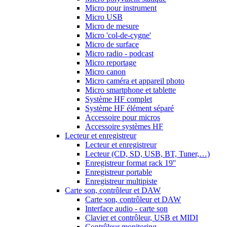
Micro pour instrument
Micro USB
Micro de mesure
Micro 'col-de-cygne'
Micro de surface
Micro radio - podcast
Micro reportage
Micro canon
Micro caméra et appareil photo
Micro smartphone et tablette
Système HF complet
Système HF élément séparé
Accessoire pour micros
Accessoire systèmes HF
Lecteur et enregistreur
Lecteur et enregistreur
Lecteur (CD, SD, USB, BT, Tuner,…)
Enregistreur format rack 19''
Enregistreur portable
Enregistreur multipiste
Carte son, contrôleur et DAW
Carte son, contrôleur et DAW
Interface audio - carte son
Clavier et contrôleur, USB et MIDI
Contrôleur monitoring