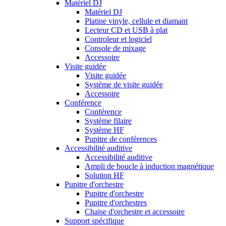
Matériel DJ
Matériel DJ
Platine vinyle, cellule et diamant
Lecteur CD et USB à plat
Controleur et logiciel
Console de mixage
Accessoire
Visite guidée
Visite guidée
Système de visite guidée
Accessoire
Conférence
Conférence
Système filaire
Système HF
Pupitre de conférences
Accessibilité auditive
Accessibilité auditive
Ampli de boucle à induction magnétique
Solution HF
Pupitre d'orchestre
Pupitre d'orchestre
Pupitre d'orchestres
Chaise d'orchestre et accessoire
Support spécifique