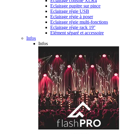
Eclairage console XLR4
Eclairage pupitre sur pince
Eclairage régie USB
Eclairage régie à poser
Eclairage régie multi-fonctions
Eclairage régie rack 19''
Elément séparé et accessoire
Infos
Infos