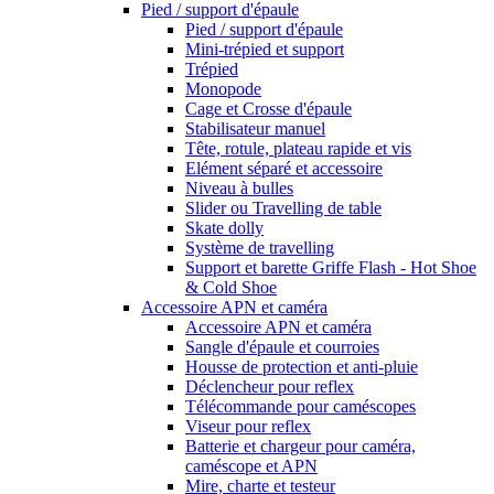
Pied / support d'épaule
Pied / support d'épaule
Mini-trépied et support
Trépied
Monopode
Cage et Crosse d'épaule
Stabilisateur manuel
Tête, rotule, plateau rapide et vis
Elément séparé et accessoire
Niveau à bulles
Slider ou Travelling de table
Skate dolly
Système de travelling
Support et barette Griffe Flash - Hot Shoe
& Cold Shoe
Accessoire APN et caméra
Accessoire APN et caméra
Sangle d'épaule et courroies
Housse de protection et anti-pluie
Déclencheur pour reflex
Télécommande pour caméscopes
Viseur pour reflex
Batterie et chargeur pour caméra,
caméscope et APN
Mire, charte et testeur