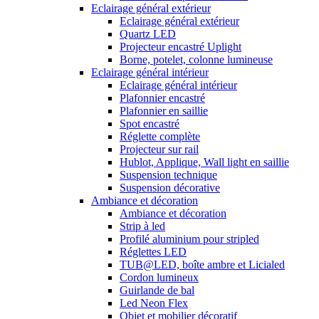
Eclairage général extérieur
Eclairage général extérieur
Quartz LED
Projecteur encastré Uplight
Borne, potelet, colonne lumineuse
Eclairage général intérieur
Eclairage général intérieur
Plafonnier encastré
Plafonnier en saillie
Spot encastré
Réglette complète
Projecteur sur rail
Hublot, Applique, Wall light en saillie
Suspension technique
Suspension décorative
Ambiance et décoration
Ambiance et décoration
Strip à led
Profilé aluminium pour stripled
Réglettes LED
TUB@LED, boîte ambre et Licialed
Cordon lumineux
Guirlande de bal
Led Neon Flex
Objet et mobilier décoratif