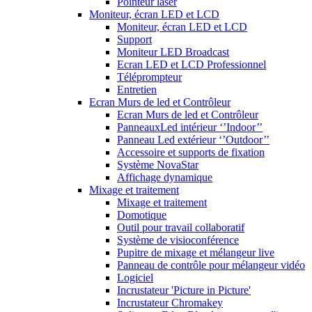
Pointeur laser
Moniteur, écran LED et LCD
Moniteur, écran LED et LCD
Support
Moniteur LED Broadcast
Ecran LED et LCD Professionnel
Téléprompteur
Entretien
Ecran Murs de led et Contrôleur
Ecran Murs de led et Contrôleur
PanneauxLed intérieur ‘’Indoor’’
Panneau Led extérieur ‘’Outdoor’’
Accessoire et supports de fixation
Système NovaStar
Affichage dynamique
Mixage et traitement
Mixage et traitement
Domotique
Outil pour travail collaboratif
Système de visioconférence
Pupitre de mixage et mélangeur live
Panneau de contrôle pour mélangeur vidéo
Logiciel
Incrustateur 'Picture in Picture'
Incrustateur Chromakey