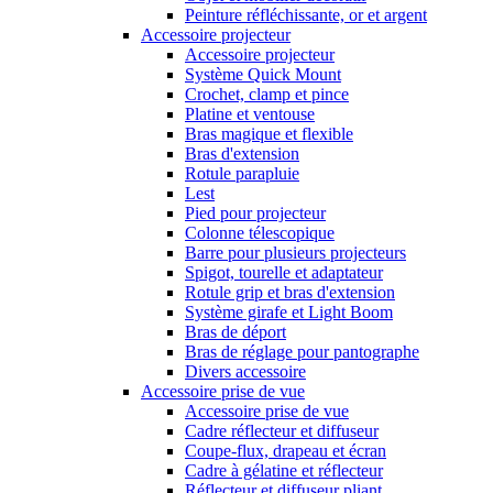
Peinture réfléchissante, or et argent
Accessoire projecteur
Accessoire projecteur
Système Quick Mount
Crochet, clamp et pince
Platine et ventouse
Bras magique et flexible
Bras d'extension
Rotule parapluie
Lest
Pied pour projecteur
Colonne télescopique
Barre pour plusieurs projecteurs
Spigot, tourelle et adaptateur
Rotule grip et bras d'extension
Système girafe et Light Boom
Bras de déport
Bras de réglage pour pantographe
Divers accessoire
Accessoire prise de vue
Accessoire prise de vue
Cadre réflecteur et diffuseur
Coupe-flux, drapeau et écran
Cadre à gélatine et réflecteur
Réflecteur et diffuseur pliant