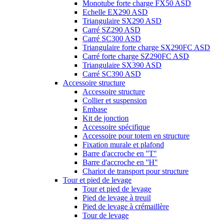
Monotube forte charge FX50 ASD
Echelle EX290 ASD
Triangulaire SX290 ASD
Carré SZ290 ASD
Carré SC300 ASD
Triangulaire forte charge SX290FC ASD
Carré forte charge SZ290FC ASD
Triangulaire SX390 ASD
Carré SC390 ASD
Accessoire structure
Accessoire structure
Collier et suspension
Embase
Kit de jonction
Accessoire spécifique
Accessoire pour totem en structure
Fixation murale et plafond
Barre d'accroche en ''T''
Barre d'accroche en ''H''
Chariot de transport pour structure
Tour et pied de levage
Tour et pied de levage
Pied de levage à treuil
Pied de levage à crémaillère
Tour de levage