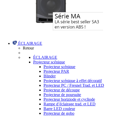
ÉCLAIRAGE
Retour
ÉCLAIRAGE
Projecteur scénique
Projecteur scénique
Projecteur PAR
Blinder
Projecteur scénique à effet décoratif
Projecteur PC / Fresnel Trad. et LED
Projecteur de découpe
Projecteur de poursuite
Projecteur horiziode et cycliode
Rampe d’éclairage trad. et LED
Barre LED couleur
Projecteur de gobo