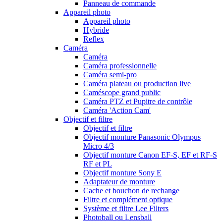
Panneau de commande
Appareil photo
Appareil photo
Hybride
Reflex
Caméra
Caméra
Caméra professionnelle
Caméra semi-pro
Caméra plateau ou production live
Caméscope grand public
Caméra PTZ et Pupitre de contrôle
Caméra 'Action Cam'
Objectif et filtre
Objectif et filtre
Objectif monture Panasonic Olympus
Micro 4/3
Objectif monture Canon EF-S, EF et RF-S
RF et PL
Objectif monture Sony E
Adaptateur de monture
Cache et bouchon de rechange
Filtre et complément optique
Système et filtre Lee Filters
Photoball ou Lensball