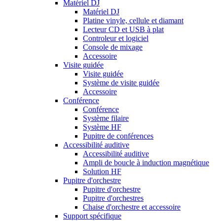
Matériel DJ
Matériel DJ
Platine vinyle, cellule et diamant
Lecteur CD et USB à plat
Controleur et logiciel
Console de mixage
Accessoire
Visite guidée
Visite guidée
Système de visite guidée
Accessoire
Conférence
Conférence
Système filaire
Système HF
Pupitre de conférences
Accessibilité auditive
Accessibilité auditive
Ampli de boucle à induction magnétique
Solution HF
Pupitre d'orchestre
Pupitre d'orchestre
Pupitre d'orchestres
Chaise d'orchestre et accessoire
Support spécifique