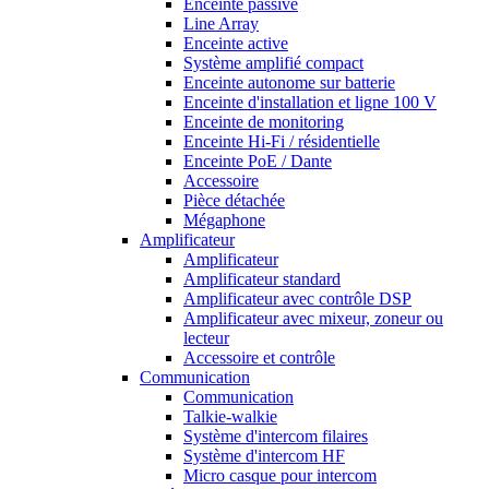
Enceinte passive
Line Array
Enceinte active
Système amplifié compact
Enceinte autonome sur batterie
Enceinte d'installation et ligne 100 V
Enceinte de monitoring
Enceinte Hi-Fi / résidentielle
Enceinte PoE / Dante
Accessoire
Pièce détachée
Mégaphone
Amplificateur
Amplificateur
Amplificateur standard
Amplificateur avec contrôle DSP
Amplificateur avec mixeur, zoneur ou
lecteur
Accessoire et contrôle
Communication
Communication
Talkie-walkie
Système d'intercom filaires
Système d'intercom HF
Micro casque pour intercom