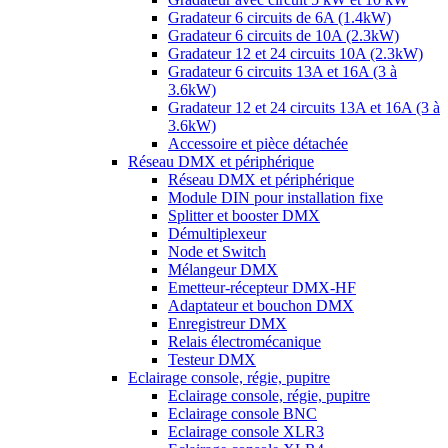
Gradateur 6 circuits de 6A (1.4kW)
Gradateur 6 circuits de 10A (2.3kW)
Gradateur 12 et 24 circuits 10A (2.3kW)
Gradateur 6 circuits 13A et 16A (3 à
3.6kW)
Gradateur 12 et 24 circuits 13A et 16A (3 à
3.6kW)
Accessoire et pièce détachée
Réseau DMX et périphérique
Réseau DMX et périphérique
Module DIN pour installation fixe
Splitter et booster DMX
Démultiplexeur
Node et Switch
Mélangeur DMX
Emetteur-récepteur DMX-HF
Adaptateur et bouchon DMX
Enregistreur DMX
Relais électromécanique
Testeur DMX
Eclairage console, régie, pupitre
Eclairage console, régie, pupitre
Eclairage console BNC
Eclairage console XLR3