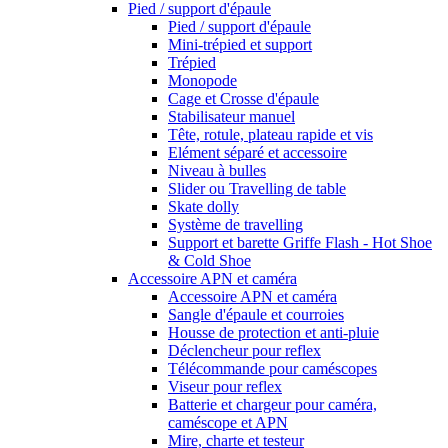
Pied / support d'épaule
Pied / support d'épaule
Mini-trépied et support
Trépied
Monopode
Cage et Crosse d'épaule
Stabilisateur manuel
Tête, rotule, plateau rapide et vis
Elément séparé et accessoire
Niveau à bulles
Slider ou Travelling de table
Skate dolly
Système de travelling
Support et barette Griffe Flash - Hot Shoe
& Cold Shoe
Accessoire APN et caméra
Accessoire APN et caméra
Sangle d'épaule et courroies
Housse de protection et anti-pluie
Déclencheur pour reflex
Télécommande pour caméscopes
Viseur pour reflex
Batterie et chargeur pour caméra,
caméscope et APN
Mire, charte et testeur