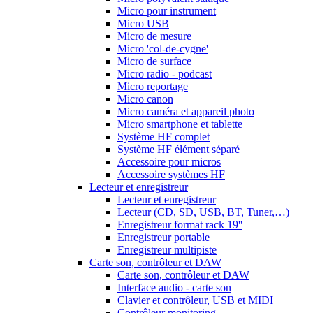
Micro pour instrument
Micro USB
Micro de mesure
Micro 'col-de-cygne'
Micro de surface
Micro radio - podcast
Micro reportage
Micro canon
Micro caméra et appareil photo
Micro smartphone et tablette
Système HF complet
Système HF élément séparé
Accessoire pour micros
Accessoire systèmes HF
Lecteur et enregistreur
Lecteur et enregistreur
Lecteur (CD, SD, USB, BT, Tuner,…)
Enregistreur format rack 19''
Enregistreur portable
Enregistreur multipiste
Carte son, contrôleur et DAW
Carte son, contrôleur et DAW
Interface audio - carte son
Clavier et contrôleur, USB et MIDI
Contrôleur monitoring