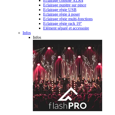
Eclairage console XLR4
Eclairage pupitre sur pince
Eclairage régie USB
Eclairage régie à poser
Eclairage régie multi-fonctions
Eclairage régie rack 19''
Elément séparé et accessoire
Infos
Infos