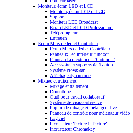
Pointeur laser
Moniteur, écran LED et LCD
Moniteur, écran LED et LCD
Support
Moniteur LED Broadcast
Ecran LED et LCD Professionnel
Téléprompteur
Entretien
Ecran Murs de led et Contrôleur
Ecran Murs de led et Contrôleur
PanneauxLed intérieur ‘’Indoor’’
Panneau Led extérieur ‘’Outdoor’’
Accessoire et supports de fixation
Système NovaStar
Affichage dynamique
Mixage et traitement
Mixage et traitement
Domotique
Outil pour travail collaboratif
Système de visioconférence
Pupitre de mixage et mélangeur live
Panneau de contrôle pour mélangeur vidéo
Logiciel
Incrustateur 'Picture in Picture'
Incrustateur Chromakey