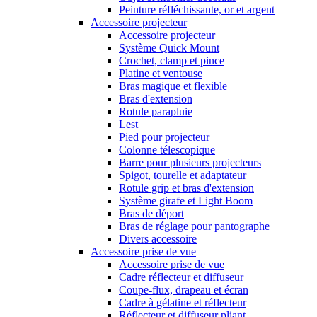
Peinture réfléchissante, or et argent
Accessoire projecteur
Accessoire projecteur
Système Quick Mount
Crochet, clamp et pince
Platine et ventouse
Bras magique et flexible
Bras d'extension
Rotule parapluie
Lest
Pied pour projecteur
Colonne télescopique
Barre pour plusieurs projecteurs
Spigot, tourelle et adaptateur
Rotule grip et bras d'extension
Système girafe et Light Boom
Bras de déport
Bras de réglage pour pantographe
Divers accessoire
Accessoire prise de vue
Accessoire prise de vue
Cadre réflecteur et diffuseur
Coupe-flux, drapeau et écran
Cadre à gélatine et réflecteur
Réflecteur et diffuseur pliant