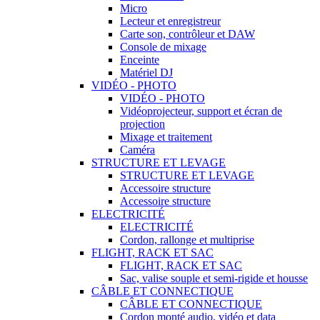
Micro
Lecteur et enregistreur
Carte son, contrôleur et DAW
Console de mixage
Enceinte
Matériel DJ
VIDÉO - PHOTO
VIDÉO - PHOTO
Vidéoprojecteur, support et écran de
projection
Mixage et traitement
Caméra
STRUCTURE ET LEVAGE
STRUCTURE ET LEVAGE
Accessoire structure
Accessoire structure
ELECTRICITÉ
ELECTRICITÉ
Cordon, rallonge et multiprise
FLIGHT, RACK ET SAC
FLIGHT, RACK ET SAC
Sac, valise souple et semi-rigide et housse
CÂBLE ET CONNECTIQUE
CÂBLE ET CONNECTIQUE
Cordon monté audio, vidéo et data