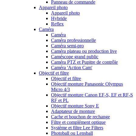
Panneau de commande
Appareil photo
Appareil photo
Hybride
Reflex
Caméra
Caméra
Caméra professionnelle
Caméra semi-pro
Caméra plateau ou production live
Caméscope grand public
Caméra PTZ et Pupitre de contrôle
Caméra 'Action Cam'
Objectif et filtre
Objectif et filtre
Objectif monture Panasonic Olympus
Micro 4/3
Objectif monture Canon EF-S, EF et RF-S
RF et PL
Objectif monture Sony E
Adaptateur de monture
Cache et bouchon de rechange
Filtre et complément optique
Système et filtre Lee Filters
Photoball ou Lensball