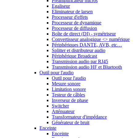
Préamplificateur micros
Egaliseur
Eliminateur de larsen
Processeur d'effets
Processeur de dynamique
Processeur de diffusion
Boîte de direct (DI) - symétriseur
Convertisseur analogique <> numérique
Périphériques DANTE, AVB, etc…
Splitter et distributeur audio
Périphérique Broadcast
Transmission audio par RJ45
Transmission audio HF et Bluetooth
Outil pour l'audio
Outil pour l'audio
Mesure sonore
Limitation sonore
Testeur de câbles
Inverseur de phase
Switcher
Atténuateur
Transformateur d'impédance
Générateur de bruit
Enceinte
Enceinte