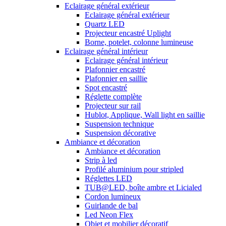
Eclairage général extérieur
Eclairage général extérieur
Quartz LED
Projecteur encastré Uplight
Borne, potelet, colonne lumineuse
Eclairage général intérieur
Eclairage général intérieur
Plafonnier encastré
Plafonnier en saillie
Spot encastré
Réglette complète
Projecteur sur rail
Hublot, Applique, Wall light en saillie
Suspension technique
Suspension décorative
Ambiance et décoration
Ambiance et décoration
Strip à led
Profilé aluminium pour stripled
Réglettes LED
TUB@LED, boîte ambre et Licialed
Cordon lumineux
Guirlande de bal
Led Neon Flex
Objet et mobilier décoratif