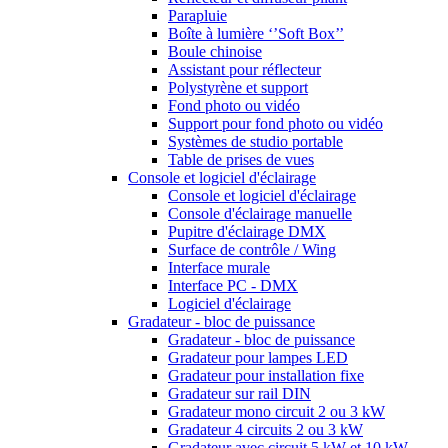
Parapluie
Boîte à lumière ‘’Soft Box’’
Boule chinoise
Assistant pour réflecteur
Polystyrène et support
Fond photo ou vidéo
Support pour fond photo ou vidéo
Systèmes de studio portable
Table de prises de vues
Console et logiciel d'éclairage
Console et logiciel d'éclairage
Console d'éclairage manuelle
Pupitre d'éclairage DMX
Surface de contrôle / Wing
Interface murale
Interface PC - DMX
Logiciel d'éclairage
Gradateur - bloc de puissance
Gradateur - bloc de puissance
Gradateur pour lampes LED
Gradateur pour installation fixe
Gradateur sur rail DIN
Gradateur mono circuit 2 ou 3 kW
Gradateur 4 circuits 2 ou 3 kW
Gradateur avec circuit 5 kW et 10 kW