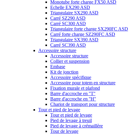
Monotube forte charge FX50 ASD
Echelle EX290 ASD
Triangulaire SX290 ASD
Carré SZ290 ASD
Carré SC300 ASD
Triangulaire forte charge SX290FC ASD
Carré forte charge SZ290FC ASD
Triangulaire SX390 ASD
Carré SC390 ASD
Accessoire structure
Accessoire structure
Collier et suspension
Embase
Kit de jonction
Accessoire spécifique
Accessoire pour totem en structure
Fixation murale et plafond
Barre d'accroche en ''T''
Barre d'accroche en ''H''
Chariot de transport pour structure
Tour et pied de levage
Tour et pied de levage
Pied de levage à treuil
Pied de levage à crémaillère
Tour de levage