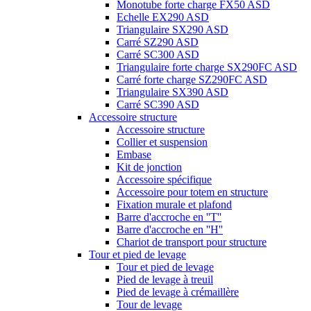
Monotube forte charge FX50 ASD
Echelle EX290 ASD
Triangulaire SX290 ASD
Carré SZ290 ASD
Carré SC300 ASD
Triangulaire forte charge SX290FC ASD
Carré forte charge SZ290FC ASD
Triangulaire SX390 ASD
Carré SC390 ASD
Accessoire structure
Accessoire structure
Collier et suspension
Embase
Kit de jonction
Accessoire spécifique
Accessoire pour totem en structure
Fixation murale et plafond
Barre d'accroche en ''T''
Barre d'accroche en ''H''
Chariot de transport pour structure
Tour et pied de levage
Tour et pied de levage
Pied de levage à treuil
Pied de levage à crémaillère
Tour de levage