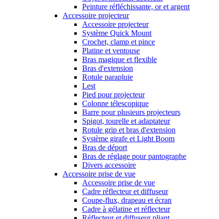
Peinture réfléchissante, or et argent
Accessoire projecteur
Accessoire projecteur
Système Quick Mount
Crochet, clamp et pince
Platine et ventouse
Bras magique et flexible
Bras d'extension
Rotule parapluie
Lest
Pied pour projecteur
Colonne télescopique
Barre pour plusieurs projecteurs
Spigot, tourelle et adaptateur
Rotule grip et bras d'extension
Système girafe et Light Boom
Bras de déport
Bras de réglage pour pantographe
Divers accessoire
Accessoire prise de vue
Accessoire prise de vue
Cadre réflecteur et diffuseur
Coupe-flux, drapeau et écran
Cadre à gélatine et réflecteur
Réflecteur et diffuseur pliant