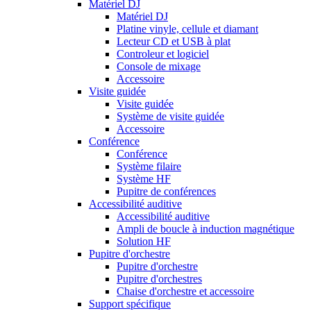
Matériel DJ
Matériel DJ
Platine vinyle, cellule et diamant
Lecteur CD et USB à plat
Controleur et logiciel
Console de mixage
Accessoire
Visite guidée
Visite guidée
Système de visite guidée
Accessoire
Conférence
Conférence
Système filaire
Système HF
Pupitre de conférences
Accessibilité auditive
Accessibilité auditive
Ampli de boucle à induction magnétique
Solution HF
Pupitre d'orchestre
Pupitre d'orchestre
Pupitre d'orchestres
Chaise d'orchestre et accessoire
Support spécifique