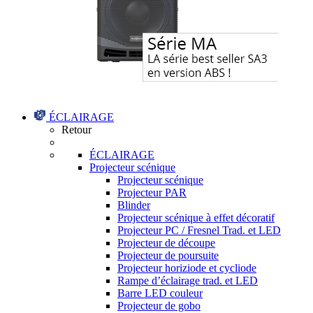
ÉCLAIRAGE
Retour
ÉCLAIRAGE
Projecteur scénique
Projecteur scénique
Projecteur PAR
Blinder
Projecteur scénique à effet décoratif
Projecteur PC / Fresnel Trad. et LED
Projecteur de découpe
Projecteur de poursuite
Projecteur horiziode et cycliode
Rampe d’éclairage trad. et LED
Barre LED couleur
Projecteur de gobo