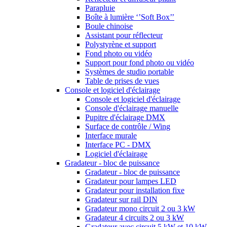
Parapluie
Boîte à lumière ‘’Soft Box’’
Boule chinoise
Assistant pour réflecteur
Polystyrène et support
Fond photo ou vidéo
Support pour fond photo ou vidéo
Systèmes de studio portable
Table de prises de vues
Console et logiciel d'éclairage
Console et logiciel d'éclairage
Console d'éclairage manuelle
Pupitre d'éclairage DMX
Surface de contrôle / Wing
Interface murale
Interface PC - DMX
Logiciel d'éclairage
Gradateur - bloc de puissance
Gradateur - bloc de puissance
Gradateur pour lampes LED
Gradateur pour installation fixe
Gradateur sur rail DIN
Gradateur mono circuit 2 ou 3 kW
Gradateur 4 circuits 2 ou 3 kW
Gradateur avec circuit 5 kW et 10 kW