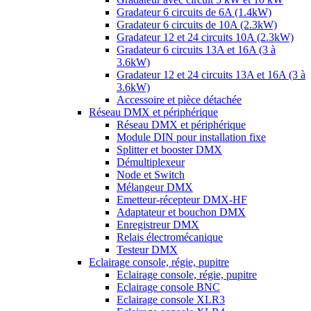
Gradateur 6 circuits de 6A (1.4kW)
Gradateur 6 circuits de 10A (2.3kW)
Gradateur 12 et 24 circuits 10A (2.3kW)
Gradateur 6 circuits 13A et 16A (3 à
3.6kW)
Gradateur 12 et 24 circuits 13A et 16A (3 à
3.6kW)
Accessoire et pièce détachée
Réseau DMX et périphérique
Réseau DMX et périphérique
Module DIN pour installation fixe
Splitter et booster DMX
Démultiplexeur
Node et Switch
Mélangeur DMX
Emetteur-récepteur DMX-HF
Adaptateur et bouchon DMX
Enregistreur DMX
Relais électromécanique
Testeur DMX
Eclairage console, régie, pupitre
Eclairage console, régie, pupitre
Eclairage console BNC
Eclairage console XLR3