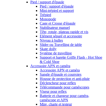
Pied / support d'épaule
Pied / support d'épaule
Mini-trépied et support
Trépied
Monopode
Cage et Crosse d'épaule
Stabilisateur manuel
Tête, rotule, plateau rapide et vis
Elément séparé et accessoire
Niveau à bulles
Slider ou Travelling de table
Skate dolly
Système de travelling
Support et barette Griffe Flash - Hot Shoe
& Cold Shoe
Accessoire APN et caméra
Accessoire APN et caméra
Sangle d'épaule et courroies
Housse de protection et anti-pluie
Déclencheur pour reflex
Télécommande pour caméscopes
Viseur pour reflex
Batterie et chargeur pour caméra,
caméscope et APN
Mire, charte et testeur