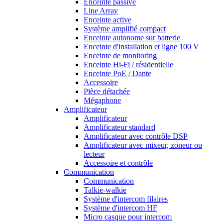
Enceinte passive
Line Array
Enceinte active
Système amplifié compact
Enceinte autonome sur batterie
Enceinte d'installation et ligne 100 V
Enceinte de monitoring
Enceinte Hi-Fi / résidentielle
Enceinte PoE / Dante
Accessoire
Pièce détachée
Mégaphone
Amplificateur
Amplificateur
Amplificateur standard
Amplificateur avec contrôle DSP
Amplificateur avec mixeur, zoneur ou
lecteur
Accessoire et contrôle
Communication
Communication
Talkie-walkie
Système d'intercom filaires
Système d'intercom HF
Micro casque pour intercom