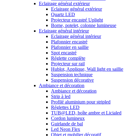
Eclairage général extérieur
Eclairage général extérieur
Quartz LED
Projecteur encastré Uplight
Borne, potelet, colonne lumineuse
Eclairage général intérieur
Eclairage général intérieur
Plafonnier encastré
Plafonnier en saillie
Spot encastré
Réglette complète
Projecteur sur rail
Hublot, Applique, Wall light en saillie
Suspension technique
Suspension décorative
Ambiance et décoration
Ambiance et décoration
Strip à led
Profilé aluminium pour stripled
Réglettes LED
TUB@LED, boîte ambre et Licialed
Cordon lumineux
Guirlande de bal
Led Neon Flex
Objet et mobilier décoratif