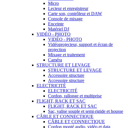
Micro
Lecteur et enregistreur
Carte son, contrôleur et DAW
Console de mixage
Enceinte
Matériel DJ
VIDÉO - PHOTO
VIDÉO - PHOTO
Vidéoprojecteur, support et écran de
projection
Mixage et traitement
Caméra
STRUCTURE ET LEVAGE
STRUCTURE ET LEVAGE
Accessoire structure
Accessoire structure
ELECTRICITÉ
ELECTRICITÉ
Cordon, rallonge et multiprise
FLIGHT, RACK ET SAC
FLIGHT, RACK ET SAC
Sac, valise souple et semi-rigide et housse
CÂBLE ET CONNECTIQUE
CÂBLE ET CONNECTIQUE
Cordon monté audio, vidéo et data