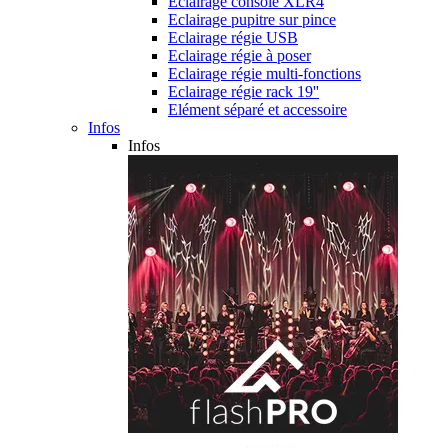
Eclairage console XLR4
Eclairage pupitre sur pince
Eclairage régie USB
Eclairage régie à poser
Eclairage régie multi-fonctions
Eclairage régie rack 19''
Elément séparé et accessoire
Infos
Infos