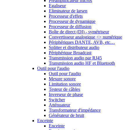
Préamplificateur micros
Egaliseur
Eliminateur de larsen
Processeur d'effets
Processeur de dynamique
Processeur de diffusion
Boîte de direct (DI) - symétriseur
Convertisseur analogique <> numérique
Périphériques DANTE, AVB, etc…
Splitter et distributeur audio
Périphérique Broadcast
Transmission audio par RJ45
Transmission audio HF et Bluetooth
Outil pour l'audio
Outil pour l'audio
Mesure sonore
Limitation sonore
Testeur de câbles
Inverseur de phase
Switcher
Atténuateur
Transformateur d'impédance
Générateur de bruit
Enceinte
Enceinte