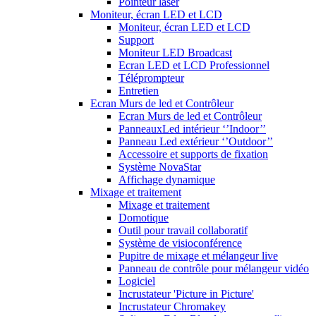
Pointeur laser
Moniteur, écran LED et LCD
Moniteur, écran LED et LCD
Support
Moniteur LED Broadcast
Ecran LED et LCD Professionnel
Téléprompteur
Entretien
Ecran Murs de led et Contrôleur
Ecran Murs de led et Contrôleur
PanneauxLed intérieur ‘’Indoor’’
Panneau Led extérieur ‘’Outdoor’’
Accessoire et supports de fixation
Système NovaStar
Affichage dynamique
Mixage et traitement
Mixage et traitement
Domotique
Outil pour travail collaboratif
Système de visioconférence
Pupitre de mixage et mélangeur live
Panneau de contrôle pour mélangeur vidéo
Logiciel
Incrustateur 'Picture in Picture'
Incrustateur Chromakey