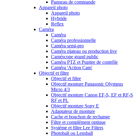
Panneau de commande
Appareil photo
Appareil photo
Hybride
Reflex
Caméra
Caméra
Caméra professionnelle
Caméra semi-pro
Caméra plateau ou production live
Caméscope grand public
Caméra PTZ et Pupitre de contrôle
Caméra 'Action Cam'
Objectif et filtre
Objectif et filtre
Objectif monture Panasonic Olympus
Micro 4/3
Objectif monture Canon EF-S, EF et RF-S
RF et PL
Objectif monture Sony E
Adaptateur de monture
Cache et bouchon de rechange
Filtre et complément optique
Système et filtre Lee Filters
Photoball ou Lensball