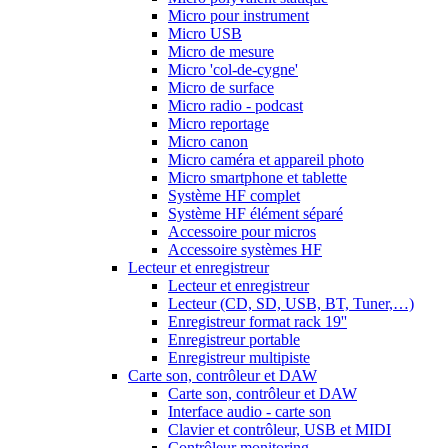
Micro pour instrument
Micro USB
Micro de mesure
Micro 'col-de-cygne'
Micro de surface
Micro radio - podcast
Micro reportage
Micro canon
Micro caméra et appareil photo
Micro smartphone et tablette
Système HF complet
Système HF élément séparé
Accessoire pour micros
Accessoire systèmes HF
Lecteur et enregistreur
Lecteur et enregistreur
Lecteur (CD, SD, USB, BT, Tuner,…)
Enregistreur format rack 19''
Enregistreur portable
Enregistreur multipiste
Carte son, contrôleur et DAW
Carte son, contrôleur et DAW
Interface audio - carte son
Clavier et contrôleur, USB et MIDI
Contrôleur monitoring