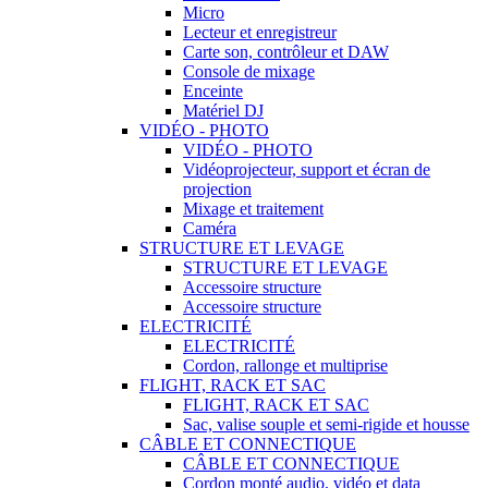
Micro
Lecteur et enregistreur
Carte son, contrôleur et DAW
Console de mixage
Enceinte
Matériel DJ
VIDÉO - PHOTO
VIDÉO - PHOTO
Vidéoprojecteur, support et écran de
projection
Mixage et traitement
Caméra
STRUCTURE ET LEVAGE
STRUCTURE ET LEVAGE
Accessoire structure
Accessoire structure
ELECTRICITÉ
ELECTRICITÉ
Cordon, rallonge et multiprise
FLIGHT, RACK ET SAC
FLIGHT, RACK ET SAC
Sac, valise souple et semi-rigide et housse
CÂBLE ET CONNECTIQUE
CÂBLE ET CONNECTIQUE
Cordon monté audio, vidéo et data