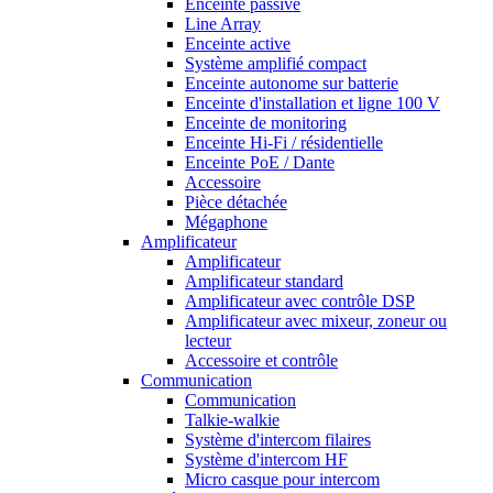
Enceinte passive
Line Array
Enceinte active
Système amplifié compact
Enceinte autonome sur batterie
Enceinte d'installation et ligne 100 V
Enceinte de monitoring
Enceinte Hi-Fi / résidentielle
Enceinte PoE / Dante
Accessoire
Pièce détachée
Mégaphone
Amplificateur
Amplificateur
Amplificateur standard
Amplificateur avec contrôle DSP
Amplificateur avec mixeur, zoneur ou
lecteur
Accessoire et contrôle
Communication
Communication
Talkie-walkie
Système d'intercom filaires
Système d'intercom HF
Micro casque pour intercom