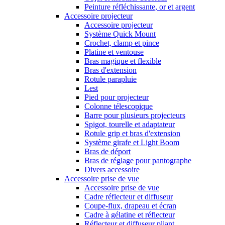
Peinture réfléchissante, or et argent
Accessoire projecteur
Accessoire projecteur
Système Quick Mount
Crochet, clamp et pince
Platine et ventouse
Bras magique et flexible
Bras d'extension
Rotule parapluie
Lest
Pied pour projecteur
Colonne télescopique
Barre pour plusieurs projecteurs
Spigot, tourelle et adaptateur
Rotule grip et bras d'extension
Système girafe et Light Boom
Bras de déport
Bras de réglage pour pantographe
Divers accessoire
Accessoire prise de vue
Accessoire prise de vue
Cadre réflecteur et diffuseur
Coupe-flux, drapeau et écran
Cadre à gélatine et réflecteur
Réflecteur et diffuseur pliant