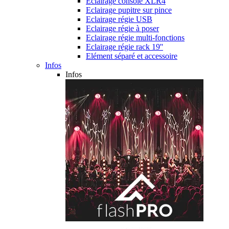
Eclairage console XLR4
Eclairage pupitre sur pince
Eclairage régie USB
Eclairage régie à poser
Eclairage régie multi-fonctions
Eclairage régie rack 19''
Elément séparé et accessoire
Infos
Infos