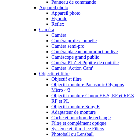
Panneau de commande
Appareil photo
Appareil photo
Hybride
Reflex
Caméra
Caméra
Caméra professionnelle
Caméra semi-pro
Caméra plateau ou production live
Caméscope grand public
Caméra PTZ et Pupitre de contrôle
Caméra 'Action Cam'
Objectif et filtre
Objectif et filtre
Objectif monture Panasonic Olympus
Micro 4/3
Objectif monture Canon EF-S, EF et RF-S
RF et PL
Objectif monture Sony E
Adaptateur de monture
Cache et bouchon de rechange
Filtre et complément optique
Système et filtre Lee Filters
Photoball ou Lensball