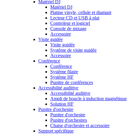
Matériel DJ
Matériel DJ
Platine vinyle, cellule et diamant
Lecteur CD et USB à plat
Controleur et logiciel
Console de mixage
Accessoire
Visite guidée
Visite guidée
Système de visite guidée
Accessoire
Conférence
Conférence
Système filaire
Système HF
Pupitre de conférences
Accessibilité auditive
Accessibilité auditive
Ampli de boucle à induction magnétique
Solution HF
Pupitre d'orchestre
Pupitre d'orchestre
Pupitre d'orchestres
Chaise d'orchestre et accessoire
Support spécifique