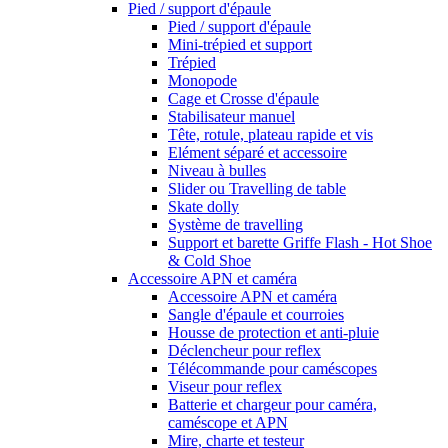
Pied / support d'épaule
Pied / support d'épaule
Mini-trépied et support
Trépied
Monopode
Cage et Crosse d'épaule
Stabilisateur manuel
Tête, rotule, plateau rapide et vis
Elément séparé et accessoire
Niveau à bulles
Slider ou Travelling de table
Skate dolly
Système de travelling
Support et barette Griffe Flash - Hot Shoe
& Cold Shoe
Accessoire APN et caméra
Accessoire APN et caméra
Sangle d'épaule et courroies
Housse de protection et anti-pluie
Déclencheur pour reflex
Télécommande pour caméscopes
Viseur pour reflex
Batterie et chargeur pour caméra,
caméscope et APN
Mire, charte et testeur