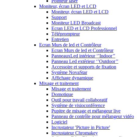
Pointeur laser
Moniteur, écran LED et LCD
Moniteur, écran LED et LCD
Support
Moniteur LED Broadcast
Ecran LED et LCD Professionnel
Téléprompteur
Entretien
Ecran Murs de led et Contrôleur
Ecran Murs de led et Contrôleur
PanneauxLed intérieur ‘’Indoor’’
Panneau Led extérieur ‘’Outdoor’’
Accessoire et supports de fixation
Système NovaStar
Affichage dynamique
Mixage et traitement
Mixage et traitement
Domotique
Outil pour travail collaboratif
Système de visioconférence
Pupitre de mixage et mélangeur live
Panneau de contrôle pour mélangeur vidéo
Logiciel
Incrustateur 'Picture in Picture'
Incrustateur Chromakey