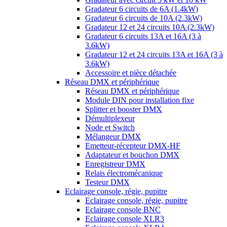
Gradateur 6 circuits de 6A (1.4kW)
Gradateur 6 circuits de 10A (2.3kW)
Gradateur 12 et 24 circuits 10A (2.3kW)
Gradateur 6 circuits 13A et 16A (3 à
3.6kW)
Gradateur 12 et 24 circuits 13A et 16A (3 à
3.6kW)
Accessoire et pièce détachée
Réseau DMX et périphérique
Réseau DMX et périphérique
Module DIN pour installation fixe
Splitter et booster DMX
Démultiplexeur
Node et Switch
Mélangeur DMX
Emetteur-récepteur DMX-HF
Adaptateur et bouchon DMX
Enregistreur DMX
Relais électromécanique
Testeur DMX
Eclairage console, régie, pupitre
Eclairage console, régie, pupitre
Eclairage console BNC
Eclairage console XLR3