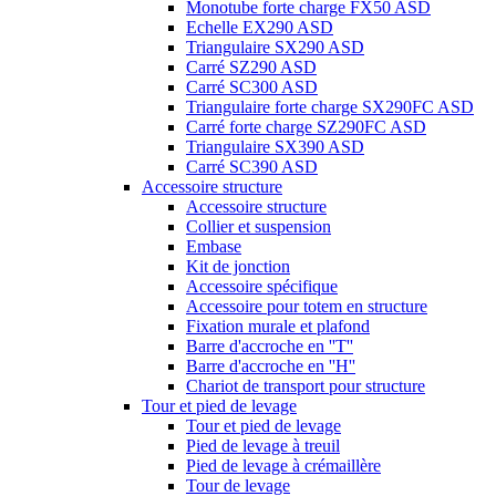
Monotube forte charge FX50 ASD
Echelle EX290 ASD
Triangulaire SX290 ASD
Carré SZ290 ASD
Carré SC300 ASD
Triangulaire forte charge SX290FC ASD
Carré forte charge SZ290FC ASD
Triangulaire SX390 ASD
Carré SC390 ASD
Accessoire structure
Accessoire structure
Collier et suspension
Embase
Kit de jonction
Accessoire spécifique
Accessoire pour totem en structure
Fixation murale et plafond
Barre d'accroche en ''T''
Barre d'accroche en ''H''
Chariot de transport pour structure
Tour et pied de levage
Tour et pied de levage
Pied de levage à treuil
Pied de levage à crémaillère
Tour de levage