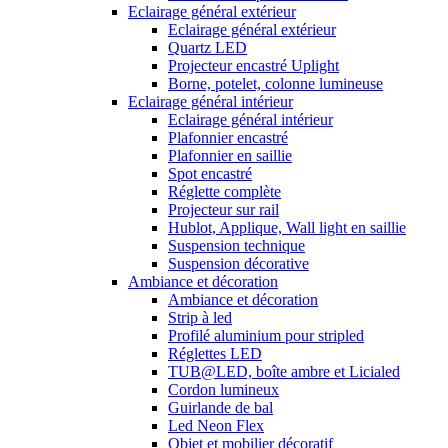
Eclairage général extérieur
Eclairage général extérieur
Quartz LED
Projecteur encastré Uplight
Borne, potelet, colonne lumineuse
Eclairage général intérieur
Eclairage général intérieur
Plafonnier encastré
Plafonnier en saillie
Spot encastré
Réglette complète
Projecteur sur rail
Hublot, Applique, Wall light en saillie
Suspension technique
Suspension décorative
Ambiance et décoration
Ambiance et décoration
Strip à led
Profilé aluminium pour stripled
Réglettes LED
TUB@LED, boîte ambre et Licialed
Cordon lumineux
Guirlande de bal
Led Neon Flex
Objet et mobilier décoratif