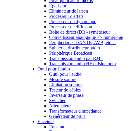
Préamplificateur micros
Egaliseur
Eliminateur de larsen
Processeur d'effets
Processeur de dynamique
Processeur de diffusion
Boîte de direct (DI) - symétriseur
Convertisseur analogique <> numérique
Périphériques DANTE, AVB, etc…
Splitter et distributeur audio
Périphérique Broadcast
Transmission audio par RJ45
Transmission audio HF et Bluetooth
Outil pour l'audio
Outil pour l'audio
Mesure sonore
Limitation sonore
Testeur de câbles
Inverseur de phase
Switcher
Atténuateur
Transformateur d'impédance
Générateur de bruit
Enceinte
Enceinte