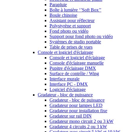
Parapluie
Boîte à lumière ‘’Soft Box’’
Boule chinoise
Assistant pour réflecteur
Polystyrène et support
Fond photo ou vidéo
Support pour fond photo ou vidéo
Systèmes de studio portable
Table de prises de vues
Console et logiciel d'éclairage
Console et logiciel d'éclairage
Console d'éclairage manuelle
Pupitre d'éclairage DMX
Surface de contrôle / Wing
Interface murale
Interface PC - DMX
Logiciel d'éclairage
Gradateur - bloc de puissance
Gradateur - bloc de puissance
Gradateur pour lampes LED
Gradateur pour installation fixe
Gradateur sur rail DIN
Gradateur mono circuit 2 ou 3 kW
Gradateur 4 circuits 2 ou 3 kW
Gradateur avec circuit 5 kW et 10 kW