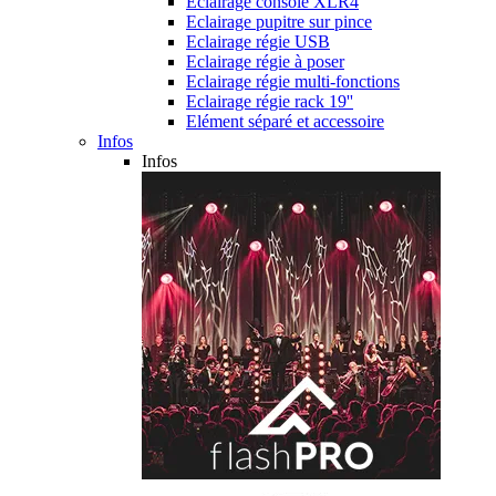
Eclairage console XLR4
Eclairage pupitre sur pince
Eclairage régie USB
Eclairage régie à poser
Eclairage régie multi-fonctions
Eclairage régie rack 19''
Elément séparé et accessoire
Infos
Infos