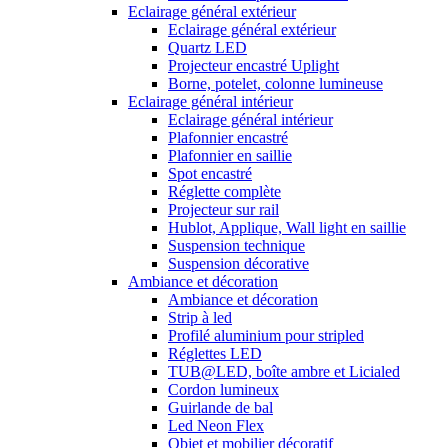
Eclairage général extérieur
Eclairage général extérieur
Quartz LED
Projecteur encastré Uplight
Borne, potelet, colonne lumineuse
Eclairage général intérieur
Eclairage général intérieur
Plafonnier encastré
Plafonnier en saillie
Spot encastré
Réglette complète
Projecteur sur rail
Hublot, Applique, Wall light en saillie
Suspension technique
Suspension décorative
Ambiance et décoration
Ambiance et décoration
Strip à led
Profilé aluminium pour stripled
Réglettes LED
TUB@LED, boîte ambre et Licialed
Cordon lumineux
Guirlande de bal
Led Neon Flex
Objet et mobilier décoratif