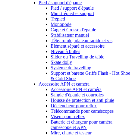
Pied / support d'épaule
Pied / support d'épaule
Mini-trépied et support
Trépied
Monopode
Cage et Crosse d'épaule
Stabilisateur manuel
Tête, rotule, plateau rapide et vis
Elément séparé et accessoire
Niveau à bulles
Slider ou Travelling de table
Skate dolly
Système de travelling
Support et barette Griffe Flash - Hot Shoe
& Cold Shoe
Accessoire APN et caméra
Accessoire APN et caméra
Sangle d'épaule et courroies
Housse de protection et anti-pluie
Déclencheur pour reflex
Télécommande pour caméscopes
Viseur pour reflex
Batterie et chargeur pour caméra,
caméscope et APN
Mire, charte et testeur