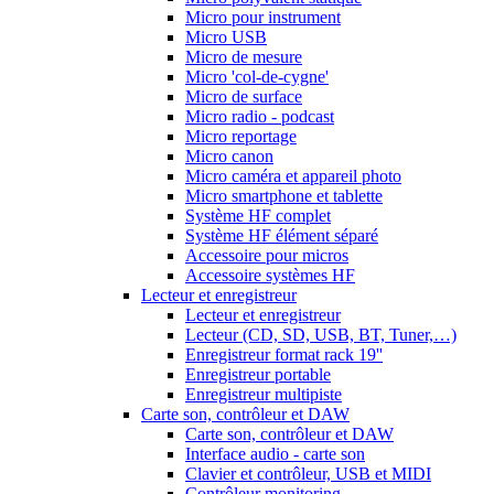
Micro pour instrument
Micro USB
Micro de mesure
Micro 'col-de-cygne'
Micro de surface
Micro radio - podcast
Micro reportage
Micro canon
Micro caméra et appareil photo
Micro smartphone et tablette
Système HF complet
Système HF élément séparé
Accessoire pour micros
Accessoire systèmes HF
Lecteur et enregistreur
Lecteur et enregistreur
Lecteur (CD, SD, USB, BT, Tuner,…)
Enregistreur format rack 19''
Enregistreur portable
Enregistreur multipiste
Carte son, contrôleur et DAW
Carte son, contrôleur et DAW
Interface audio - carte son
Clavier et contrôleur, USB et MIDI
Contrôleur monitoring