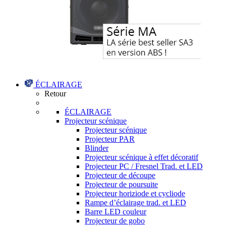
ÉCLAIRAGE
Retour
ÉCLAIRAGE
Projecteur scénique
Projecteur scénique
Projecteur PAR
Blinder
Projecteur scénique à effet décoratif
Projecteur PC / Fresnel Trad. et LED
Projecteur de découpe
Projecteur de poursuite
Projecteur horiziode et cycliode
Rampe d’éclairage trad. et LED
Barre LED couleur
Projecteur de gobo