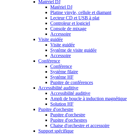
Matériel DJ
Matériel DJ
Platine vinyle, cellule et diamant
Lecteur CD et USB à plat
Controleur et logiciel
Console de mixage
Accessoire
Visite guidée
Visite guidée
Système de visite guidée
Accessoire
Conférence
Conférence
Système filaire
Système HF
Pupitre de conférences
Accessibilité auditive
Accessibilité auditive
Ampli de boucle à induction magnétique
Solution HF
Pupitre d'orchestre
Pupitre d'orchestre
Pupitre d'orchestres
Chaise d'orchestre et accessoire
Support spécifique