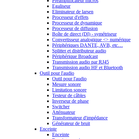
Préamplificateur micros
Egaliseur
Eliminateur de larsen
Processeur d'effets
Processeur de dynamique
Processeur de diffusion
Boîte de direct (DI) - symétriseur
Convertisseur analogique <> numérique
Périphériques DANTE, AVB, etc…
Splitter et distributeur audio
Périphérique Broadcast
Transmission audio par RJ45
Transmission audio HF et Bluetooth
Outil pour l'audio
Outil pour l'audio
Mesure sonore
Limitation sonore
Testeur de câbles
Inverseur de phase
Switcher
Atténuateur
Transformateur d'impédance
Générateur de bruit
Enceinte
Enceinte