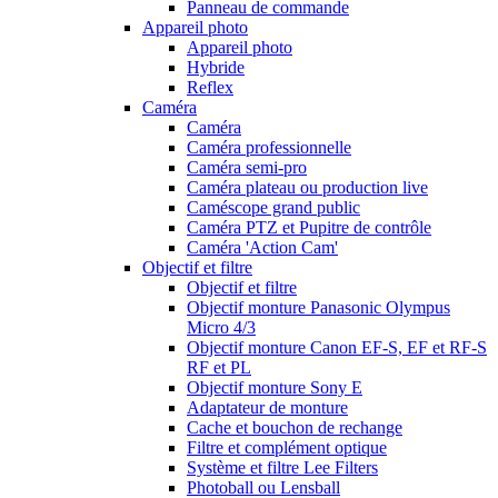
Panneau de commande
Appareil photo
Appareil photo
Hybride
Reflex
Caméra
Caméra
Caméra professionnelle
Caméra semi-pro
Caméra plateau ou production live
Caméscope grand public
Caméra PTZ et Pupitre de contrôle
Caméra 'Action Cam'
Objectif et filtre
Objectif et filtre
Objectif monture Panasonic Olympus
Micro 4/3
Objectif monture Canon EF-S, EF et RF-S
RF et PL
Objectif monture Sony E
Adaptateur de monture
Cache et bouchon de rechange
Filtre et complément optique
Système et filtre Lee Filters
Photoball ou Lensball