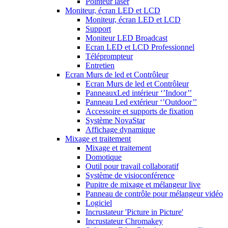
Pointeur laser
Moniteur, écran LED et LCD
Moniteur, écran LED et LCD
Support
Moniteur LED Broadcast
Ecran LED et LCD Professionnel
Téléprompteur
Entretien
Ecran Murs de led et Contrôleur
Ecran Murs de led et Contrôleur
PanneauxLed intérieur ‘’Indoor’’
Panneau Led extérieur ‘’Outdoor’’
Accessoire et supports de fixation
Système NovaStar
Affichage dynamique
Mixage et traitement
Mixage et traitement
Domotique
Outil pour travail collaboratif
Système de visioconférence
Pupitre de mixage et mélangeur live
Panneau de contrôle pour mélangeur vidéo
Logiciel
Incrustateur 'Picture in Picture'
Incrustateur Chromakey