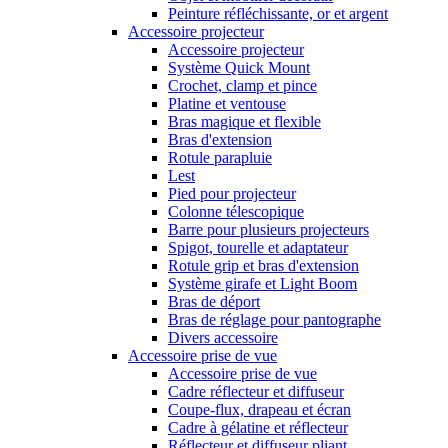
Peinture réfléchissante, or et argent
Accessoire projecteur
Accessoire projecteur
Système Quick Mount
Crochet, clamp et pince
Platine et ventouse
Bras magique et flexible
Bras d'extension
Rotule parapluie
Lest
Pied pour projecteur
Colonne télescopique
Barre pour plusieurs projecteurs
Spigot, tourelle et adaptateur
Rotule grip et bras d'extension
Système girafe et Light Boom
Bras de déport
Bras de réglage pour pantographe
Divers accessoire
Accessoire prise de vue
Accessoire prise de vue
Cadre réflecteur et diffuseur
Coupe-flux, drapeau et écran
Cadre à gélatine et réflecteur
Réflecteur et diffuseur pliant