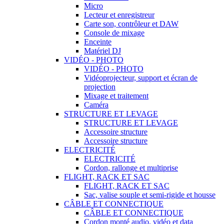
Micro
Lecteur et enregistreur
Carte son, contrôleur et DAW
Console de mixage
Enceinte
Matériel DJ
VIDÉO - PHOTO
VIDÉO - PHOTO
Vidéoprojecteur, support et écran de
projection
Mixage et traitement
Caméra
STRUCTURE ET LEVAGE
STRUCTURE ET LEVAGE
Accessoire structure
Accessoire structure
ELECTRICITÉ
ELECTRICITÉ
Cordon, rallonge et multiprise
FLIGHT, RACK ET SAC
FLIGHT, RACK ET SAC
Sac, valise souple et semi-rigide et housse
CÂBLE ET CONNECTIQUE
CÂBLE ET CONNECTIQUE
Cordon monté audio, vidéo et data