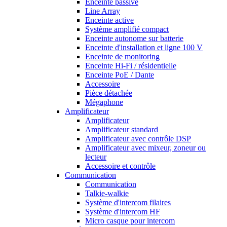
Enceinte passive
Line Array
Enceinte active
Système amplifié compact
Enceinte autonome sur batterie
Enceinte d'installation et ligne 100 V
Enceinte de monitoring
Enceinte Hi-Fi / résidentielle
Enceinte PoE / Dante
Accessoire
Pièce détachée
Mégaphone
Amplificateur
Amplificateur
Amplificateur standard
Amplificateur avec contrôle DSP
Amplificateur avec mixeur, zoneur ou
lecteur
Accessoire et contrôle
Communication
Communication
Talkie-walkie
Système d'intercom filaires
Système d'intercom HF
Micro casque pour intercom