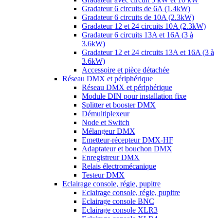
Gradateur 6 circuits de 6A (1.4kW)
Gradateur 6 circuits de 10A (2.3kW)
Gradateur 12 et 24 circuits 10A (2.3kW)
Gradateur 6 circuits 13A et 16A (3 à
3.6kW)
Gradateur 12 et 24 circuits 13A et 16A (3 à
3.6kW)
Accessoire et pièce détachée
Réseau DMX et périphérique
Réseau DMX et périphérique
Module DIN pour installation fixe
Splitter et booster DMX
Démultiplexeur
Node et Switch
Mélangeur DMX
Emetteur-récepteur DMX-HF
Adaptateur et bouchon DMX
Enregistreur DMX
Relais électromécanique
Testeur DMX
Eclairage console, régie, pupitre
Eclairage console, régie, pupitre
Eclairage console BNC
Eclairage console XLR3