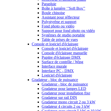
Parapluie
Boîte à lumière ‘’Soft Box’’
Boule chinoise
Assistant pour réflecteur
Polystyrène et support
Fond photo ou vidéo
Support pour fond photo ou vidéo
Systèmes de studio portable
Table de prises de vues
Console et logiciel d'éclairage
Console et logiciel d'éclairage
Console d'éclairage manuelle
Pupitre d'éclairage DMX
Surface de contrôle / Wing
Interface murale
Interface PC - DMX
Logiciel d'éclairage
Gradateur - bloc de puissance
Gradateur - bloc de puissance
Gradateur pour lampes LED
Gradateur pour installation fixe
Gradateur sur rail DIN
Gradateur mono circuit 2 ou 3 kW
Gradateur 4 circuits 2 ou 3 kW
Gradateur avec circuit 5 kW et 10 kW