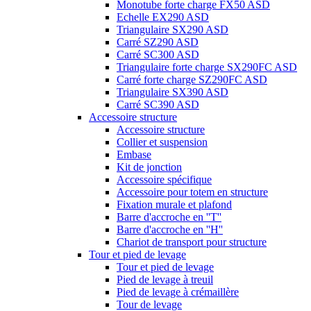
Monotube forte charge FX50 ASD
Echelle EX290 ASD
Triangulaire SX290 ASD
Carré SZ290 ASD
Carré SC300 ASD
Triangulaire forte charge SX290FC ASD
Carré forte charge SZ290FC ASD
Triangulaire SX390 ASD
Carré SC390 ASD
Accessoire structure
Accessoire structure
Collier et suspension
Embase
Kit de jonction
Accessoire spécifique
Accessoire pour totem en structure
Fixation murale et plafond
Barre d'accroche en ''T''
Barre d'accroche en ''H''
Chariot de transport pour structure
Tour et pied de levage
Tour et pied de levage
Pied de levage à treuil
Pied de levage à crémaillère
Tour de levage