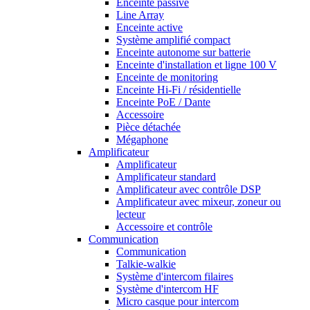
Enceinte passive
Line Array
Enceinte active
Système amplifié compact
Enceinte autonome sur batterie
Enceinte d'installation et ligne 100 V
Enceinte de monitoring
Enceinte Hi-Fi / résidentielle
Enceinte PoE / Dante
Accessoire
Pièce détachée
Mégaphone
Amplificateur
Amplificateur
Amplificateur standard
Amplificateur avec contrôle DSP
Amplificateur avec mixeur, zoneur ou
lecteur
Accessoire et contrôle
Communication
Communication
Talkie-walkie
Système d'intercom filaires
Système d'intercom HF
Micro casque pour intercom