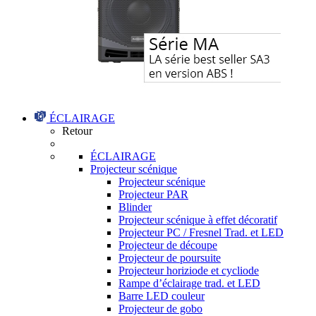
ÉCLAIRAGE
Retour
ÉCLAIRAGE
Projecteur scénique
Projecteur scénique
Projecteur PAR
Blinder
Projecteur scénique à effet décoratif
Projecteur PC / Fresnel Trad. et LED
Projecteur de découpe
Projecteur de poursuite
Projecteur horiziode et cycliode
Rampe d’éclairage trad. et LED
Barre LED couleur
Projecteur de gobo