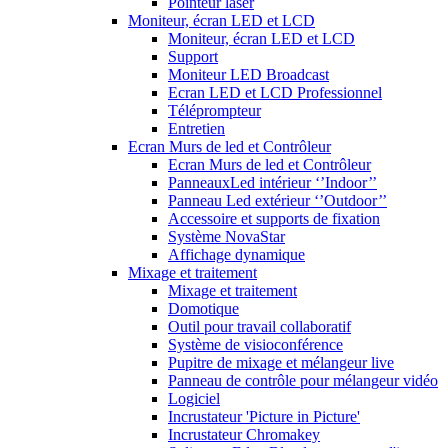
Pointeur laser
Moniteur, écran LED et LCD
Moniteur, écran LED et LCD
Support
Moniteur LED Broadcast
Ecran LED et LCD Professionnel
Téléprompteur
Entretien
Ecran Murs de led et Contrôleur
Ecran Murs de led et Contrôleur
PanneauxLed intérieur ‘’Indoor’’
Panneau Led extérieur ‘’Outdoor’’
Accessoire et supports de fixation
Système NovaStar
Affichage dynamique
Mixage et traitement
Mixage et traitement
Domotique
Outil pour travail collaboratif
Système de visioconférence
Pupitre de mixage et mélangeur live
Panneau de contrôle pour mélangeur vidéo
Logiciel
Incrustateur 'Picture in Picture'
Incrustateur Chromakey