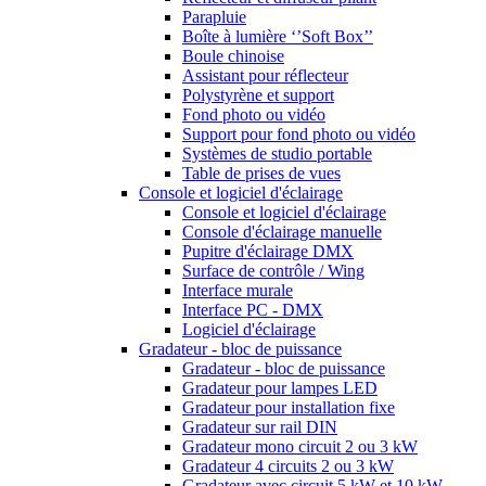
Parapluie
Boîte à lumière ‘’Soft Box’’
Boule chinoise
Assistant pour réflecteur
Polystyrène et support
Fond photo ou vidéo
Support pour fond photo ou vidéo
Systèmes de studio portable
Table de prises de vues
Console et logiciel d'éclairage
Console et logiciel d'éclairage
Console d'éclairage manuelle
Pupitre d'éclairage DMX
Surface de contrôle / Wing
Interface murale
Interface PC - DMX
Logiciel d'éclairage
Gradateur - bloc de puissance
Gradateur - bloc de puissance
Gradateur pour lampes LED
Gradateur pour installation fixe
Gradateur sur rail DIN
Gradateur mono circuit 2 ou 3 kW
Gradateur 4 circuits 2 ou 3 kW
Gradateur avec circuit 5 kW et 10 kW