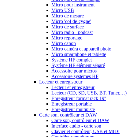
Micro pour instrument
Micro USB
Micro de mesure
Micro 'col-de-cygne'
Micro de surface
Micro radio - podcast
Micro reportage
Micro canon
Micro caméra et appareil photo
Micro smartphone et tablette
Système HF complet
Système HF élément séparé
Accessoire pour micros
Accessoire systèmes HF
Lecteur et enregistreur
Lecteur et enregistreur
Lecteur (CD, SD, USB, BT, Tuner,…)
Enregistreur format rack 19''
Enregistreur portable
Enregistreur multipiste
Carte son, contrôleur et DAW
Carte son, contrôleur et DAW
Interface audio - carte son
Clavier et contrôleur, USB et MIDI
Contrôleur monitoring