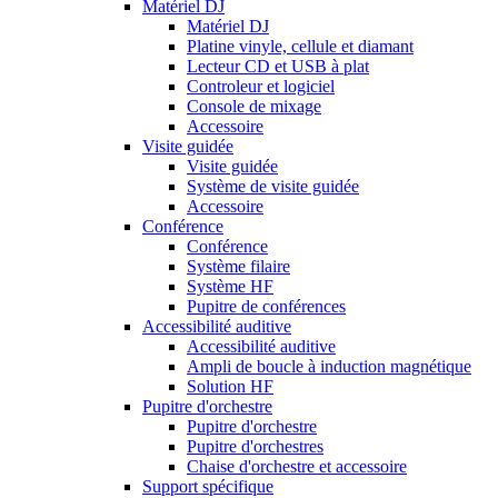
Matériel DJ
Matériel DJ
Platine vinyle, cellule et diamant
Lecteur CD et USB à plat
Controleur et logiciel
Console de mixage
Accessoire
Visite guidée
Visite guidée
Système de visite guidée
Accessoire
Conférence
Conférence
Système filaire
Système HF
Pupitre de conférences
Accessibilité auditive
Accessibilité auditive
Ampli de boucle à induction magnétique
Solution HF
Pupitre d'orchestre
Pupitre d'orchestre
Pupitre d'orchestres
Chaise d'orchestre et accessoire
Support spécifique