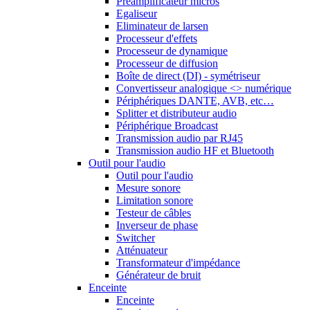
Préamplificateur micros
Egaliseur
Eliminateur de larsen
Processeur d'effets
Processeur de dynamique
Processeur de diffusion
Boîte de direct (DI) - symétriseur
Convertisseur analogique <> numérique
Périphériques DANTE, AVB, etc…
Splitter et distributeur audio
Périphérique Broadcast
Transmission audio par RJ45
Transmission audio HF et Bluetooth
Outil pour l'audio
Outil pour l'audio
Mesure sonore
Limitation sonore
Testeur de câbles
Inverseur de phase
Switcher
Atténuateur
Transformateur d'impédance
Générateur de bruit
Enceinte
Enceinte