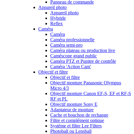
Panneau de commande
Appareil photo
Appareil photo
Hybride
Reflex
Caméra
Caméra
Caméra professionnelle
Caméra semi-pro
Caméra plateau ou production live
Caméscope grand public
Caméra PTZ et Pupitre de contrôle
Caméra 'Action Cam'
Objectif et filtre
Objectif et filtre
Objectif monture Panasonic Olympus
Micro 4/3
Objectif monture Canon EF-S, EF et RF-S
RF et PL
Objectif monture Sony E
Adaptateur de monture
Cache et bouchon de rechange
Filtre et complément optique
Système et filtre Lee Filters
Photoball ou Lensball