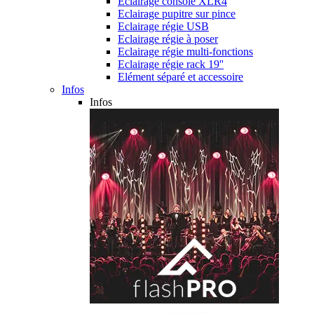
Eclairage console XLR4
Eclairage pupitre sur pince
Eclairage régie USB
Eclairage régie à poser
Eclairage régie multi-fonctions
Eclairage régie rack 19''
Elément séparé et accessoire
Infos
Infos