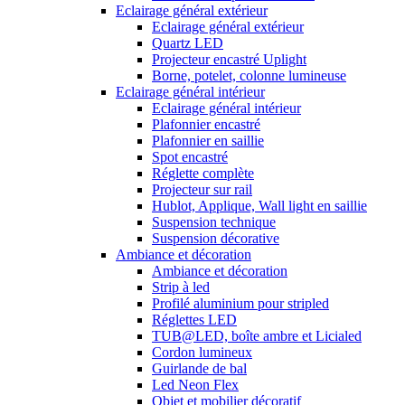
Eclairage général extérieur
Eclairage général extérieur
Quartz LED
Projecteur encastré Uplight
Borne, potelet, colonne lumineuse
Eclairage général intérieur
Eclairage général intérieur
Plafonnier encastré
Plafonnier en saillie
Spot encastré
Réglette complète
Projecteur sur rail
Hublot, Applique, Wall light en saillie
Suspension technique
Suspension décorative
Ambiance et décoration
Ambiance et décoration
Strip à led
Profilé aluminium pour stripled
Réglettes LED
TUB@LED, boîte ambre et Licialed
Cordon lumineux
Guirlande de bal
Led Neon Flex
Objet et mobilier décoratif