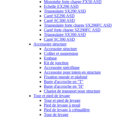
Monotube forte charge FX50 ASD
Echelle EX290 ASD
Triangulaire SX290 ASD
Carré SZ290 ASD
Carré SC300 ASD
Triangulaire forte charge SX290FC ASD
Carré forte charge SZ290FC ASD
Triangulaire SX390 ASD
Carré SC390 ASD
Accessoire structure
Accessoire structure
Collier et suspension
Embase
Kit de jonction
Accessoire spécifique
Accessoire pour totem en structure
Fixation murale et plafond
Barre d'accroche en ''T''
Barre d'accroche en ''H''
Chariot de transport pour structure
Tour et pied de levage
Tour et pied de levage
Pied de levage à treuil
Pied de levage à crémaillère
Tour de levage