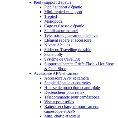
Pied / support d'épaule
Pied / support d'épaule
Mini-trépied et support
Trépied
Monopode
Cage et Crosse d'épaule
Stabilisateur manuel
Tête, rotule, plateau rapide et vis
Elément séparé et accessoire
Niveau à bulles
Slider ou Travelling de table
Skate dolly
Système de travelling
Support et barette Griffe Flash - Hot Shoe
& Cold Shoe
Accessoire APN et caméra
Accessoire APN et caméra
Sangle d'épaule et courroies
Housse de protection et anti-pluie
Déclencheur pour reflex
Télécommande pour caméscopes
Viseur pour reflex
Batterie et chargeur pour caméra,
caméscope et APN
Mire, charte et testeur