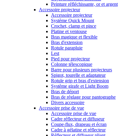
Peinture réfléchissante, or et argent
Accessoire projecteur
Accessoire projecteur
Système Quick Mount
Crochet, clamp et pince
Platine et ventouse
Bras magique et flexible
Bras d'extension
Rotule parapluie
Lest
Pied pour projecteur
Colonne télescopique
Barre pour plusieurs projecteurs
Spigot, tourelle et adaptateur
Rotule grip et bras d'extension
Système girafe et Light Boom
Bras de déport
Bras de réglage pour pantographe
Divers accessoire
Accessoire prise de vue
Accessoire prise de vue
Cadre réflecteur et diffuseur
Coupe-flux, drapeau et écran
Cadre à gélatine et réflecteur
Réflecteur et diffuseur pliant