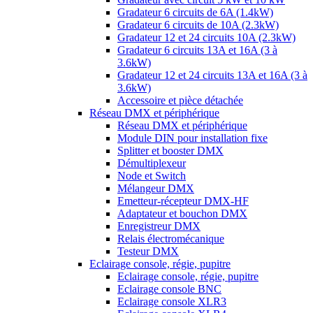
Gradateur 6 circuits de 6A (1.4kW)
Gradateur 6 circuits de 10A (2.3kW)
Gradateur 12 et 24 circuits 10A (2.3kW)
Gradateur 6 circuits 13A et 16A (3 à
3.6kW)
Gradateur 12 et 24 circuits 13A et 16A (3 à
3.6kW)
Accessoire et pièce détachée
Réseau DMX et périphérique
Réseau DMX et périphérique
Module DIN pour installation fixe
Splitter et booster DMX
Démultiplexeur
Node et Switch
Mélangeur DMX
Emetteur-récepteur DMX-HF
Adaptateur et bouchon DMX
Enregistreur DMX
Relais électromécanique
Testeur DMX
Eclairage console, régie, pupitre
Eclairage console, régie, pupitre
Eclairage console BNC
Eclairage console XLR3