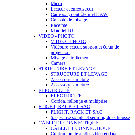
Micro
Lecteur et enregistreur
Carte son, contrôleur et DAW
Console de mixage
Enceinte
Matériel DJ
VIDÉO - PHOTO
VIDÉO - PHOTO
Vidéoprojecteur, support et écran de
projection
Mixage et traitement
Caméra
STRUCTURE ET LEVAGE
STRUCTURE ET LEVAGE
Accessoire structure
Accessoire structure
ELECTRICITÉ
ELECTRICITÉ
Cordon, rallonge et multiprise
FLIGHT, RACK ET SAC
FLIGHT, RACK ET SAC
Sac, valise souple et semi-rigide et housse
CÂBLE ET CONNECTIQUE
CÂBLE ET CONNECTIQUE
Cordon monté audio, vidéo et data