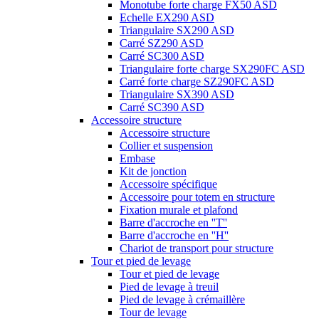
Monotube forte charge FX50 ASD
Echelle EX290 ASD
Triangulaire SX290 ASD
Carré SZ290 ASD
Carré SC300 ASD
Triangulaire forte charge SX290FC ASD
Carré forte charge SZ290FC ASD
Triangulaire SX390 ASD
Carré SC390 ASD
Accessoire structure
Accessoire structure
Collier et suspension
Embase
Kit de jonction
Accessoire spécifique
Accessoire pour totem en structure
Fixation murale et plafond
Barre d'accroche en ''T''
Barre d'accroche en ''H''
Chariot de transport pour structure
Tour et pied de levage
Tour et pied de levage
Pied de levage à treuil
Pied de levage à crémaillère
Tour de levage