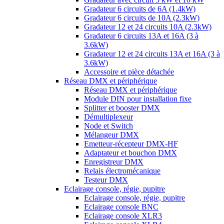
Gradateur 6 circuits de 6A (1.4kW)
Gradateur 6 circuits de 10A (2.3kW)
Gradateur 12 et 24 circuits 10A (2.3kW)
Gradateur 6 circuits 13A et 16A (3 à
3.6kW)
Gradateur 12 et 24 circuits 13A et 16A (3 à
3.6kW)
Accessoire et pièce détachée
Réseau DMX et périphérique
Réseau DMX et périphérique
Module DIN pour installation fixe
Splitter et booster DMX
Démultiplexeur
Node et Switch
Mélangeur DMX
Emetteur-récepteur DMX-HF
Adaptateur et bouchon DMX
Enregistreur DMX
Relais électromécanique
Testeur DMX
Eclairage console, régie, pupitre
Eclairage console, régie, pupitre
Eclairage console BNC
Eclairage console XLR3