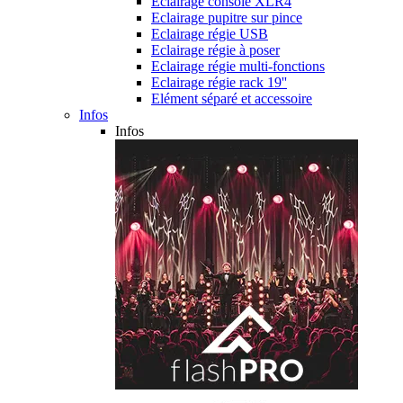
Eclairage console XLR4
Eclairage pupitre sur pince
Eclairage régie USB
Eclairage régie à poser
Eclairage régie multi-fonctions
Eclairage régie rack 19''
Elément séparé et accessoire
Infos
Infos