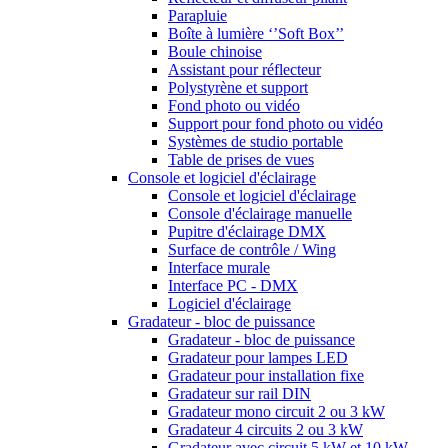
Parapluie
Boîte à lumière ‘’Soft Box’’
Boule chinoise
Assistant pour réflecteur
Polystyrène et support
Fond photo ou vidéo
Support pour fond photo ou vidéo
Systèmes de studio portable
Table de prises de vues
Console et logiciel d'éclairage
Console et logiciel d'éclairage
Console d'éclairage manuelle
Pupitre d'éclairage DMX
Surface de contrôle / Wing
Interface murale
Interface PC - DMX
Logiciel d'éclairage
Gradateur - bloc de puissance
Gradateur - bloc de puissance
Gradateur pour lampes LED
Gradateur pour installation fixe
Gradateur sur rail DIN
Gradateur mono circuit 2 ou 3 kW
Gradateur 4 circuits 2 ou 3 kW
Gradateur avec circuit 5 kW et 10 kW