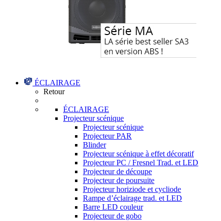
ÉCLAIRAGE
Retour
ÉCLAIRAGE
Projecteur scénique
Projecteur scénique
Projecteur PAR
Blinder
Projecteur scénique à effet décoratif
Projecteur PC / Fresnel Trad. et LED
Projecteur de découpe
Projecteur de poursuite
Projecteur horiziode et cycliode
Rampe d’éclairage trad. et LED
Barre LED couleur
Projecteur de gobo