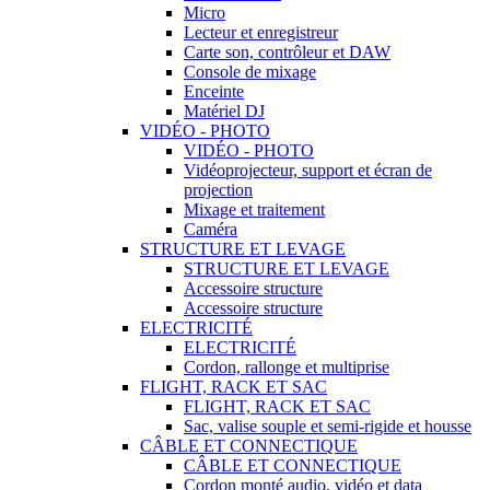
Micro
Lecteur et enregistreur
Carte son, contrôleur et DAW
Console de mixage
Enceinte
Matériel DJ
VIDÉO - PHOTO
VIDÉO - PHOTO
Vidéoprojecteur, support et écran de
projection
Mixage et traitement
Caméra
STRUCTURE ET LEVAGE
STRUCTURE ET LEVAGE
Accessoire structure
Accessoire structure
ELECTRICITÉ
ELECTRICITÉ
Cordon, rallonge et multiprise
FLIGHT, RACK ET SAC
FLIGHT, RACK ET SAC
Sac, valise souple et semi-rigide et housse
CÂBLE ET CONNECTIQUE
CÂBLE ET CONNECTIQUE
Cordon monté audio, vidéo et data