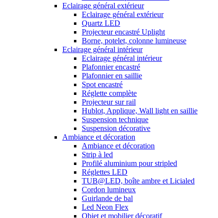
Eclairage général extérieur
Eclairage général extérieur
Quartz LED
Projecteur encastré Uplight
Borne, potelet, colonne lumineuse
Eclairage général intérieur
Eclairage général intérieur
Plafonnier encastré
Plafonnier en saillie
Spot encastré
Réglette complète
Projecteur sur rail
Hublot, Applique, Wall light en saillie
Suspension technique
Suspension décorative
Ambiance et décoration
Ambiance et décoration
Strip à led
Profilé aluminium pour stripled
Réglettes LED
TUB@LED, boîte ambre et Licialed
Cordon lumineux
Guirlande de bal
Led Neon Flex
Objet et mobilier décoratif