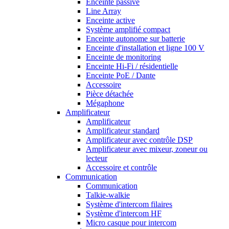
Enceinte passive
Line Array
Enceinte active
Système amplifié compact
Enceinte autonome sur batterie
Enceinte d'installation et ligne 100 V
Enceinte de monitoring
Enceinte Hi-Fi / résidentielle
Enceinte PoE / Dante
Accessoire
Pièce détachée
Mégaphone
Amplificateur
Amplificateur
Amplificateur standard
Amplificateur avec contrôle DSP
Amplificateur avec mixeur, zoneur ou
lecteur
Accessoire et contrôle
Communication
Communication
Talkie-walkie
Système d'intercom filaires
Système d'intercom HF
Micro casque pour intercom