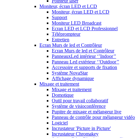
Pointeur laser
Moniteur, écran LED et LCD
Moniteur, écran LED et LCD
Support
Moniteur LED Broadcast
Ecran LED et LCD Professionnel
Téléprompteur
Entretien
Ecran Murs de led et Contrôleur
Ecran Murs de led et Contrôleur
PanneauxLed intérieur ‘’Indoor’’
Panneau Led extérieur ‘’Outdoor’’
Accessoire et supports de fixation
Système NovaStar
Affichage dynamique
Mixage et traitement
Mixage et traitement
Domotique
Outil pour travail collaboratif
Système de visioconférence
Pupitre de mixage et mélangeur live
Panneau de contrôle pour mélangeur vidéo
Logiciel
Incrustateur 'Picture in Picture'
Incrustateur Chromakey