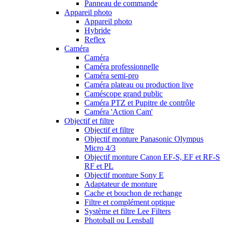
Panneau de commande
Appareil photo
Appareil photo
Hybride
Reflex
Caméra
Caméra
Caméra professionnelle
Caméra semi-pro
Caméra plateau ou production live
Caméscope grand public
Caméra PTZ et Pupitre de contrôle
Caméra 'Action Cam'
Objectif et filtre
Objectif et filtre
Objectif monture Panasonic Olympus
Micro 4/3
Objectif monture Canon EF-S, EF et RF-S
RF et PL
Objectif monture Sony E
Adaptateur de monture
Cache et bouchon de rechange
Filtre et complément optique
Système et filtre Lee Filters
Photoball ou Lensball