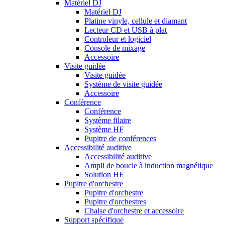
Matériel DJ
Matériel DJ
Platine vinyle, cellule et diamant
Lecteur CD et USB à plat
Controleur et logiciel
Console de mixage
Accessoire
Visite guidée
Visite guidée
Système de visite guidée
Accessoire
Conférence
Conférence
Système filaire
Système HF
Pupitre de conférences
Accessibilité auditive
Accessibilité auditive
Ampli de boucle à induction magnétique
Solution HF
Pupitre d'orchestre
Pupitre d'orchestre
Pupitre d'orchestres
Chaise d'orchestre et accessoire
Support spécifique