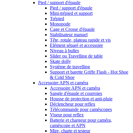
Pied / support d'épaule
Pied / support d'épaule
Mini-trépied et support
Trépied
Monopode
Cage et Crosse d'épaule
Stabilisateur manuel
Tête, rotule, plateau rapide et vis
Elément séparé et accessoire
Niveau à bulles
Slider ou Travelling de table
Skate dolly
Système de travelling
Support et barette Griffe Flash - Hot Shoe
& Cold Shoe
Accessoire APN et caméra
Accessoire APN et caméra
Sangle d'épaule et courroies
Housse de protection et anti-pluie
Déclencheur pour reflex
Télécommande pour caméscopes
Viseur pour reflex
Batterie et chargeur pour caméra,
caméscope et APN
Mire, charte et testeur