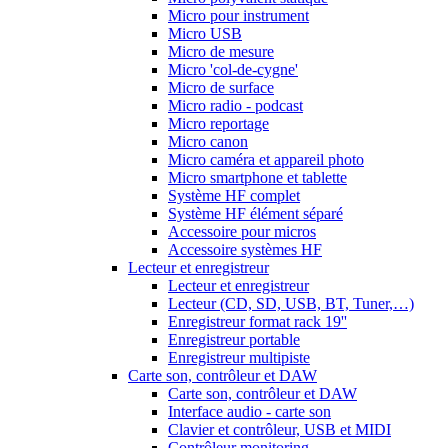
Micro pour instrument
Micro USB
Micro de mesure
Micro 'col-de-cygne'
Micro de surface
Micro radio - podcast
Micro reportage
Micro canon
Micro caméra et appareil photo
Micro smartphone et tablette
Système HF complet
Système HF élément séparé
Accessoire pour micros
Accessoire systèmes HF
Lecteur et enregistreur
Lecteur et enregistreur
Lecteur (CD, SD, USB, BT, Tuner,…)
Enregistreur format rack 19''
Enregistreur portable
Enregistreur multipiste
Carte son, contrôleur et DAW
Carte son, contrôleur et DAW
Interface audio - carte son
Clavier et contrôleur, USB et MIDI
Contrôleur monitoring