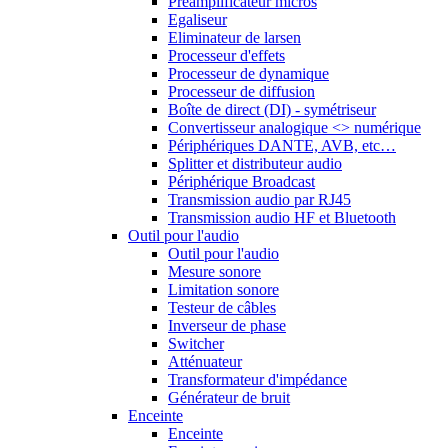
Préamplificateur micros
Egaliseur
Eliminateur de larsen
Processeur d'effets
Processeur de dynamique
Processeur de diffusion
Boîte de direct (DI) - symétriseur
Convertisseur analogique <> numérique
Périphériques DANTE, AVB, etc…
Splitter et distributeur audio
Périphérique Broadcast
Transmission audio par RJ45
Transmission audio HF et Bluetooth
Outil pour l'audio
Outil pour l'audio
Mesure sonore
Limitation sonore
Testeur de câbles
Inverseur de phase
Switcher
Atténuateur
Transformateur d'impédance
Générateur de bruit
Enceinte
Enceinte