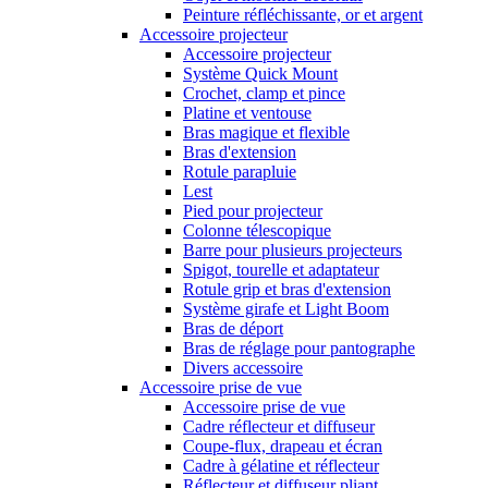
Peinture réfléchissante, or et argent
Accessoire projecteur
Accessoire projecteur
Système Quick Mount
Crochet, clamp et pince
Platine et ventouse
Bras magique et flexible
Bras d'extension
Rotule parapluie
Lest
Pied pour projecteur
Colonne télescopique
Barre pour plusieurs projecteurs
Spigot, tourelle et adaptateur
Rotule grip et bras d'extension
Système girafe et Light Boom
Bras de déport
Bras de réglage pour pantographe
Divers accessoire
Accessoire prise de vue
Accessoire prise de vue
Cadre réflecteur et diffuseur
Coupe-flux, drapeau et écran
Cadre à gélatine et réflecteur
Réflecteur et diffuseur pliant