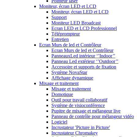
Pointeur laser
Moniteur, écran LED et LCD
Moniteur, écran LED et LCD
Support
Moniteur LED Broadcast
Ecran LED et LCD Professionnel
Téléprompteur
Entretien
Ecran Murs de led et Contrôleur
Ecran Murs de led et Contrôleur
PanneauxLed intérieur ‘’Indoor’’
Panneau Led extérieur ‘’Outdoor’’
Accessoire et supports de fixation
Système NovaStar
Affichage dynamique
Mixage et traitement
Mixage et traitement
Domotique
Outil pour travail collaboratif
Système de visioconférence
Pupitre de mixage et mélangeur live
Panneau de contrôle pour mélangeur vidéo
Logiciel
Incrustateur 'Picture in Picture'
Incrustateur Chromakey