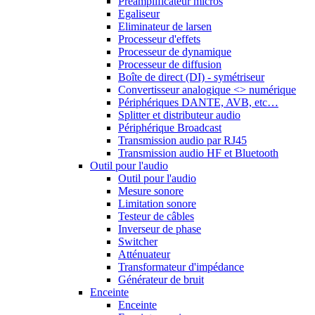
Préamplificateur micros
Egaliseur
Eliminateur de larsen
Processeur d'effets
Processeur de dynamique
Processeur de diffusion
Boîte de direct (DI) - symétriseur
Convertisseur analogique <> numérique
Périphériques DANTE, AVB, etc…
Splitter et distributeur audio
Périphérique Broadcast
Transmission audio par RJ45
Transmission audio HF et Bluetooth
Outil pour l'audio
Outil pour l'audio
Mesure sonore
Limitation sonore
Testeur de câbles
Inverseur de phase
Switcher
Atténuateur
Transformateur d'impédance
Générateur de bruit
Enceinte
Enceinte