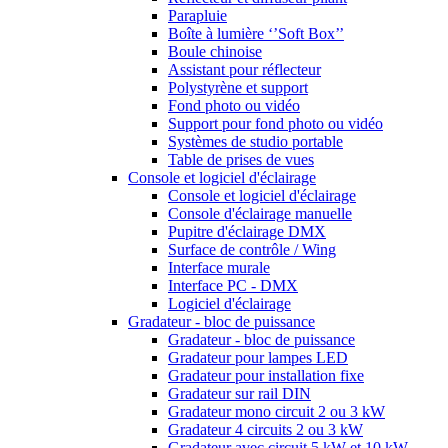
Parapluie
Boîte à lumière ‘’Soft Box’’
Boule chinoise
Assistant pour réflecteur
Polystyrène et support
Fond photo ou vidéo
Support pour fond photo ou vidéo
Systèmes de studio portable
Table de prises de vues
Console et logiciel d'éclairage
Console et logiciel d'éclairage
Console d'éclairage manuelle
Pupitre d'éclairage DMX
Surface de contrôle / Wing
Interface murale
Interface PC - DMX
Logiciel d'éclairage
Gradateur - bloc de puissance
Gradateur - bloc de puissance
Gradateur pour lampes LED
Gradateur pour installation fixe
Gradateur sur rail DIN
Gradateur mono circuit 2 ou 3 kW
Gradateur 4 circuits 2 ou 3 kW
Gradateur avec circuit 5 kW et 10 kW