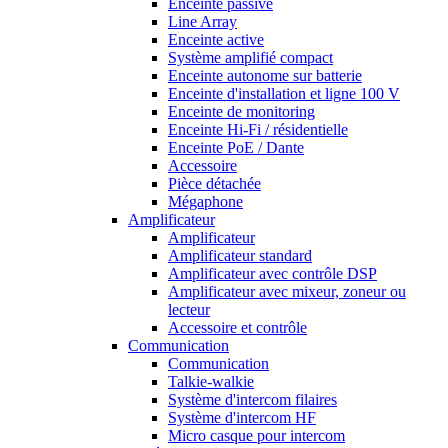
Enceinte passive
Line Array
Enceinte active
Système amplifié compact
Enceinte autonome sur batterie
Enceinte d'installation et ligne 100 V
Enceinte de monitoring
Enceinte Hi-Fi / résidentielle
Enceinte PoE / Dante
Accessoire
Pièce détachée
Mégaphone
Amplificateur
Amplificateur
Amplificateur standard
Amplificateur avec contrôle DSP
Amplificateur avec mixeur, zoneur ou
lecteur
Accessoire et contrôle
Communication
Communication
Talkie-walkie
Système d'intercom filaires
Système d'intercom HF
Micro casque pour intercom