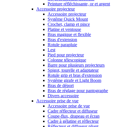
Peinture réfléchissante, or et argent
Accessoire projecteur
Accessoire projecteur
Système Quick Mount
Crochet, clamp et pince
Platine et ventouse
Bras magique et flexible
Bras d'extension
Rotule parapluie
Lest
Pied pour projecteur
Colonne télescopique
Barre pour plusieurs projecteurs
Spigot, tourelle et adaptateur
Rotule grip et bras d'extension
Système girafe et Light Boom
Bras de déport
Bras de réglage pour pantographe
Divers accessoire
Accessoire prise de vue
Accessoire prise de vue
Cadre réflecteur et diffuseur
Coupe-flux, drapeau et écran
Cadre à gélatine et réflecteur
Réflecteur et diffuseur pliant