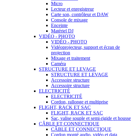
Micro
Lecteur et enregistreur
Carte son, contrôleur et DAW
Console de mixage
Enceinte
Matériel DJ
VIDÉO - PHOTO
VIDÉO - PHOTO
Vidéoprojecteur, support et écran de
projection
Mixage et traitement
Caméra
STRUCTURE ET LEVAGE
STRUCTURE ET LEVAGE
Accessoire structure
Accessoire structure
ELECTRICITÉ
ELECTRICITÉ
Cordon, rallonge et multiprise
FLIGHT, RACK ET SAC
FLIGHT, RACK ET SAC
Sac, valise souple et semi-rigide et housse
CÂBLE ET CONNECTIQUE
CÂBLE ET CONNECTIQUE
Cordon monté audio, vidéo et data