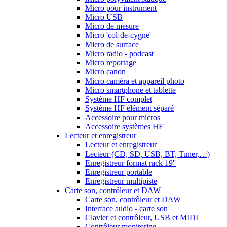
Micro pour instrument
Micro USB
Micro de mesure
Micro 'col-de-cygne'
Micro de surface
Micro radio - podcast
Micro reportage
Micro canon
Micro caméra et appareil photo
Micro smartphone et tablette
Système HF complet
Système HF élément séparé
Accessoire pour micros
Accessoire systèmes HF
Lecteur et enregistreur
Lecteur et enregistreur
Lecteur (CD, SD, USB, BT, Tuner,…)
Enregistreur format rack 19''
Enregistreur portable
Enregistreur multipiste
Carte son, contrôleur et DAW
Carte son, contrôleur et DAW
Interface audio - carte son
Clavier et contrôleur, USB et MIDI
Contrôleur monitoring