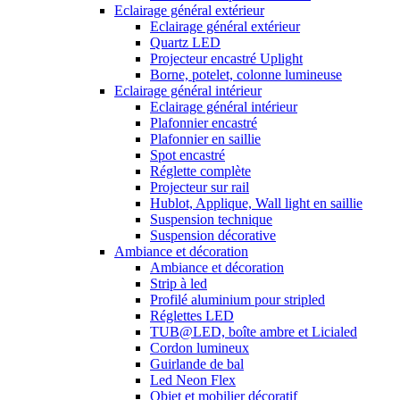
Eclairage général extérieur
Eclairage général extérieur
Quartz LED
Projecteur encastré Uplight
Borne, potelet, colonne lumineuse
Eclairage général intérieur
Eclairage général intérieur
Plafonnier encastré
Plafonnier en saillie
Spot encastré
Réglette complète
Projecteur sur rail
Hublot, Applique, Wall light en saillie
Suspension technique
Suspension décorative
Ambiance et décoration
Ambiance et décoration
Strip à led
Profilé aluminium pour stripled
Réglettes LED
TUB@LED, boîte ambre et Licialed
Cordon lumineux
Guirlande de bal
Led Neon Flex
Objet et mobilier décoratif