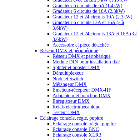
Gradateur 6 circuits de 6A (1.4kW)
Gradateur 6 circuits de 10A (2.3kW)
Gradateur 12 et 24 circuits 10A (2.3kW)
Gradateur 6 circuits 13A et 16A (3 à
3.6kW)
Gradateur 12 et 24 circuits 13A et 16A (3 à
3.6kW)
Accessoire et pièce détachée
Réseau DMX et périphérique
Réseau DMX et périphérique
Module DIN pour installation fixe
Splitter et booster DMX
Démultiplexeur
Node et Switch
Mélangeur DMX
Emetteur-récepteur DMX-HF
Adaptateur et bouchon DMX
Enregistreur DMX
Relais électromécanique
Testeur DMX
Eclairage console, régie, pupitre
Eclairage console, régie, pupitre
Eclairage console BNC
Eclairage console XLR3