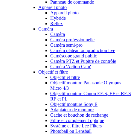
Panneau de commande
Appareil photo
Appareil photo
Hybride
Reflex
Caméra
Caméra
Caméra professionnelle
Caméra semi-pro
Caméra plateau ou production live
Caméscope grand public
Caméra PTZ et Pupitre de contrôle
Caméra 'Action Cam'
Objectif et filtre
Objectif et filtre
Objectif monture Panasonic Olympus
Micro 4/3
Objectif monture Canon EF-S, EF et RF-S
RF et PL
Objectif monture Sony E
Adaptateur de monture
Cache et bouchon de rechange
Filtre et complément optique
Système et filtre Lee Filters
Photoball ou Lensball