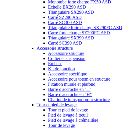
Monotube forte charge FX50 ASD
Echelle EX290 ASD
Triangulaire SX290 ASD
Carré SZ290 ASD
Carré SC300 ASD
Triangulaire forte charge SX290FC ASD
Carré forte charge SZ290FC ASD
Triangulaire SX390 ASD
Carré SC390 ASD
Accessoire structure
Accessoire structure
Collier et suspension
Embase
Kit de jonction
Accessoire spécifique
Accessoire pour totem en structure
Fixation murale et plafond
Barre d'accroche en ''T''
Barre d'accroche en ''H''
Chariot de transport pour structure
Tour et pied de levage
Tour et pied de levage
Pied de levage à treuil
Pied de levage à crémaillère
Tour de levage