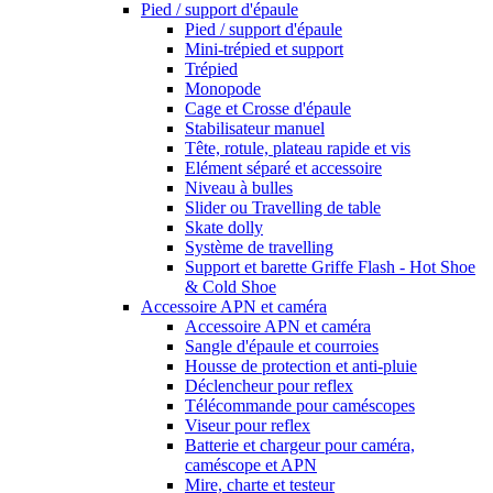
Pied / support d'épaule
Pied / support d'épaule
Mini-trépied et support
Trépied
Monopode
Cage et Crosse d'épaule
Stabilisateur manuel
Tête, rotule, plateau rapide et vis
Elément séparé et accessoire
Niveau à bulles
Slider ou Travelling de table
Skate dolly
Système de travelling
Support et barette Griffe Flash - Hot Shoe
& Cold Shoe
Accessoire APN et caméra
Accessoire APN et caméra
Sangle d'épaule et courroies
Housse de protection et anti-pluie
Déclencheur pour reflex
Télécommande pour caméscopes
Viseur pour reflex
Batterie et chargeur pour caméra,
caméscope et APN
Mire, charte et testeur