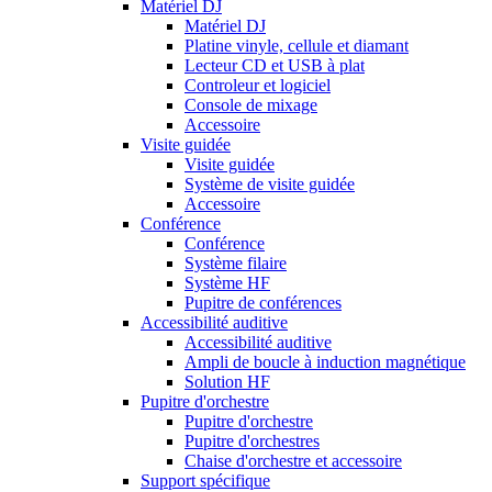
Matériel DJ
Matériel DJ
Platine vinyle, cellule et diamant
Lecteur CD et USB à plat
Controleur et logiciel
Console de mixage
Accessoire
Visite guidée
Visite guidée
Système de visite guidée
Accessoire
Conférence
Conférence
Système filaire
Système HF
Pupitre de conférences
Accessibilité auditive
Accessibilité auditive
Ampli de boucle à induction magnétique
Solution HF
Pupitre d'orchestre
Pupitre d'orchestre
Pupitre d'orchestres
Chaise d'orchestre et accessoire
Support spécifique