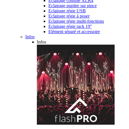
Eclairage console XLR4
Eclairage pupitre sur pince
Eclairage régie USB
Eclairage régie à poser
Eclairage régie multi-fonctions
Eclairage régie rack 19''
Elément séparé et accessoire
Infos
Infos