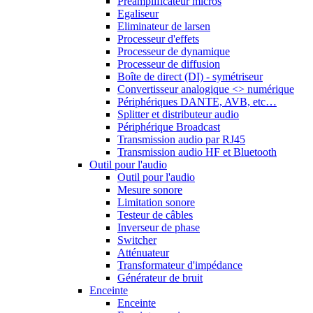
Préamplificateur micros
Egaliseur
Eliminateur de larsen
Processeur d'effets
Processeur de dynamique
Processeur de diffusion
Boîte de direct (DI) - symétriseur
Convertisseur analogique <> numérique
Périphériques DANTE, AVB, etc…
Splitter et distributeur audio
Périphérique Broadcast
Transmission audio par RJ45
Transmission audio HF et Bluetooth
Outil pour l'audio
Outil pour l'audio
Mesure sonore
Limitation sonore
Testeur de câbles
Inverseur de phase
Switcher
Atténuateur
Transformateur d'impédance
Générateur de bruit
Enceinte
Enceinte