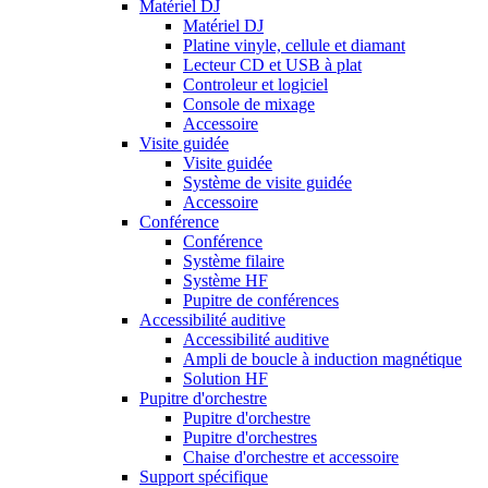
Matériel DJ
Matériel DJ
Platine vinyle, cellule et diamant
Lecteur CD et USB à plat
Controleur et logiciel
Console de mixage
Accessoire
Visite guidée
Visite guidée
Système de visite guidée
Accessoire
Conférence
Conférence
Système filaire
Système HF
Pupitre de conférences
Accessibilité auditive
Accessibilité auditive
Ampli de boucle à induction magnétique
Solution HF
Pupitre d'orchestre
Pupitre d'orchestre
Pupitre d'orchestres
Chaise d'orchestre et accessoire
Support spécifique