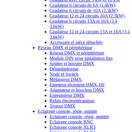
Gradateur 6 circuits de 6A (1.4kW)
Gradateur 6 circuits de 10A (2.3kW)
Gradateur 12 et 24 circuits 10A (2.3kW)
Gradateur 6 circuits 13A et 16A (3 à
3.6kW)
Gradateur 12 et 24 circuits 13A et 16A (3 à
3.6kW)
Accessoire et pièce détachée
Réseau DMX et périphérique
Réseau DMX et périphérique
Module DIN pour installation fixe
Splitter et booster DMX
Démultiplexeur
Node et Switch
Mélangeur DMX
Emetteur-récepteur DMX-HF
Adaptateur et bouchon DMX
Enregistreur DMX
Relais électromécanique
Testeur DMX
Eclairage console, régie, pupitre
Eclairage console, régie, pupitre
Eclairage console BNC
Eclairage console XLR3