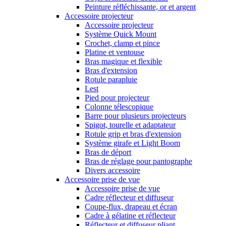
Peinture réfléchissante, or et argent
Accessoire projecteur
Accessoire projecteur
Système Quick Mount
Crochet, clamp et pince
Platine et ventouse
Bras magique et flexible
Bras d'extension
Rotule parapluie
Lest
Pied pour projecteur
Colonne télescopique
Barre pour plusieurs projecteurs
Spigot, tourelle et adaptateur
Rotule grip et bras d'extension
Système girafe et Light Boom
Bras de déport
Bras de réglage pour pantographe
Divers accessoire
Accessoire prise de vue
Accessoire prise de vue
Cadre réflecteur et diffuseur
Coupe-flux, drapeau et écran
Cadre à gélatine et réflecteur
Réflecteur et diffuseur pliant