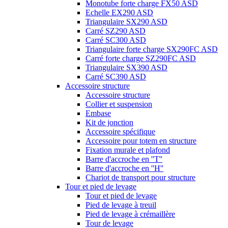
Monotube forte charge FX50 ASD
Echelle EX290 ASD
Triangulaire SX290 ASD
Carré SZ290 ASD
Carré SC300 ASD
Triangulaire forte charge SX290FC ASD
Carré forte charge SZ290FC ASD
Triangulaire SX390 ASD
Carré SC390 ASD
Accessoire structure
Accessoire structure
Collier et suspension
Embase
Kit de jonction
Accessoire spécifique
Accessoire pour totem en structure
Fixation murale et plafond
Barre d'accroche en ''T''
Barre d'accroche en ''H''
Chariot de transport pour structure
Tour et pied de levage
Tour et pied de levage
Pied de levage à treuil
Pied de levage à crémaillère
Tour de levage