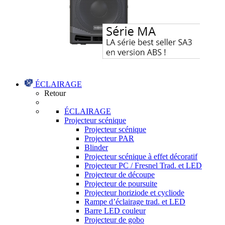
ÉCLAIRAGE
Retour
ÉCLAIRAGE
Projecteur scénique
Projecteur scénique
Projecteur PAR
Blinder
Projecteur scénique à effet décoratif
Projecteur PC / Fresnel Trad. et LED
Projecteur de découpe
Projecteur de poursuite
Projecteur horiziode et cycliode
Rampe d’éclairage trad. et LED
Barre LED couleur
Projecteur de gobo