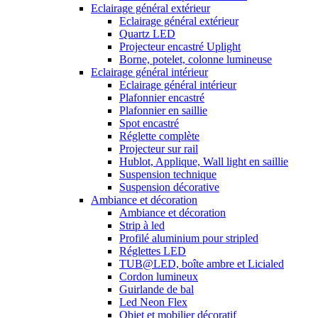
Eclairage général extérieur
Eclairage général extérieur
Quartz LED
Projecteur encastré Uplight
Borne, potelet, colonne lumineuse
Eclairage général intérieur
Eclairage général intérieur
Plafonnier encastré
Plafonnier en saillie
Spot encastré
Réglette complète
Projecteur sur rail
Hublot, Applique, Wall light en saillie
Suspension technique
Suspension décorative
Ambiance et décoration
Ambiance et décoration
Strip à led
Profilé aluminium pour stripled
Réglettes LED
TUB@LED, boîte ambre et Licialed
Cordon lumineux
Guirlande de bal
Led Neon Flex
Objet et mobilier décoratif