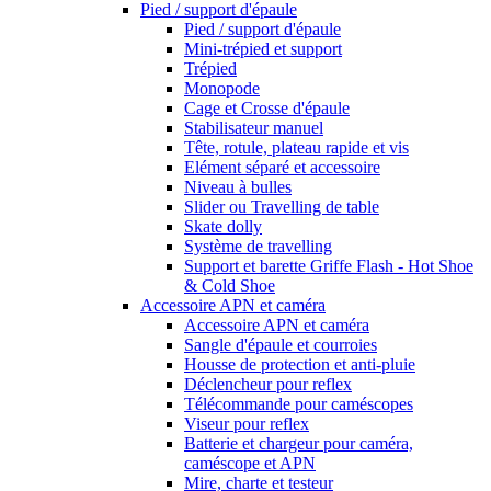
Pied / support d'épaule
Pied / support d'épaule
Mini-trépied et support
Trépied
Monopode
Cage et Crosse d'épaule
Stabilisateur manuel
Tête, rotule, plateau rapide et vis
Elément séparé et accessoire
Niveau à bulles
Slider ou Travelling de table
Skate dolly
Système de travelling
Support et barette Griffe Flash - Hot Shoe
& Cold Shoe
Accessoire APN et caméra
Accessoire APN et caméra
Sangle d'épaule et courroies
Housse de protection et anti-pluie
Déclencheur pour reflex
Télécommande pour caméscopes
Viseur pour reflex
Batterie et chargeur pour caméra,
caméscope et APN
Mire, charte et testeur