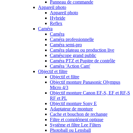
Panneau de commande
Appareil photo
Appareil photo
Hybride
Reflex
Caméra
Caméra
Caméra professionnelle
Caméra semi-pro
Caméra plateau ou production live
Caméscope grand public
Caméra PTZ et Pupitre de contrôle
Caméra 'Action Cam'
Objectif et filtre
Objectif et filtre
Objectif monture Panasonic Olympus
Micro 4/3
Objectif monture Canon EF-S, EF et RF-S
RF et PL
Objectif monture Sony E
Adaptateur de monture
Cache et bouchon de rechange
Filtre et complément optique
Système et filtre Lee Filters
Photoball ou Lensball