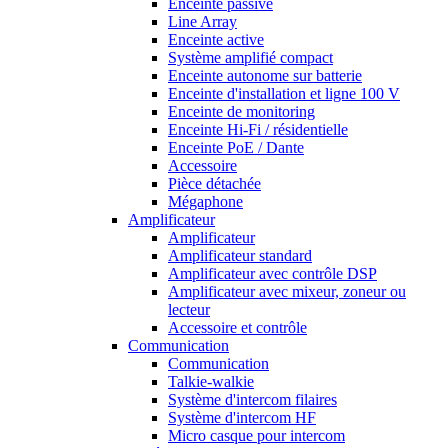
Enceinte passive
Line Array
Enceinte active
Système amplifié compact
Enceinte autonome sur batterie
Enceinte d'installation et ligne 100 V
Enceinte de monitoring
Enceinte Hi-Fi / résidentielle
Enceinte PoE / Dante
Accessoire
Pièce détachée
Mégaphone
Amplificateur
Amplificateur
Amplificateur standard
Amplificateur avec contrôle DSP
Amplificateur avec mixeur, zoneur ou
lecteur
Accessoire et contrôle
Communication
Communication
Talkie-walkie
Système d'intercom filaires
Système d'intercom HF
Micro casque pour intercom