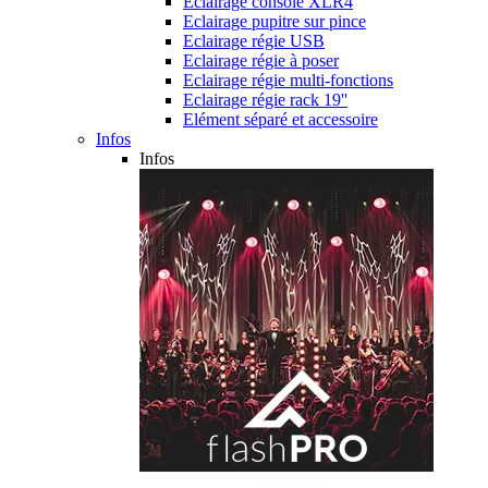
Eclairage console XLR4
Eclairage pupitre sur pince
Eclairage régie USB
Eclairage régie à poser
Eclairage régie multi-fonctions
Eclairage régie rack 19''
Elément séparé et accessoire
Infos
Infos