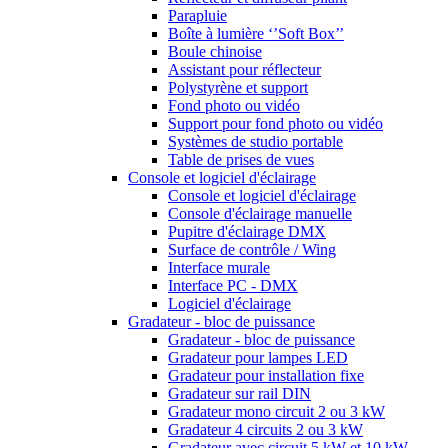
Parapluie
Boîte à lumière ‘’Soft Box’’
Boule chinoise
Assistant pour réflecteur
Polystyrène et support
Fond photo ou vidéo
Support pour fond photo ou vidéo
Systèmes de studio portable
Table de prises de vues
Console et logiciel d'éclairage
Console et logiciel d'éclairage
Console d'éclairage manuelle
Pupitre d'éclairage DMX
Surface de contrôle / Wing
Interface murale
Interface PC - DMX
Logiciel d'éclairage
Gradateur - bloc de puissance
Gradateur - bloc de puissance
Gradateur pour lampes LED
Gradateur pour installation fixe
Gradateur sur rail DIN
Gradateur mono circuit 2 ou 3 kW
Gradateur 4 circuits 2 ou 3 kW
Gradateur avec circuit 5 kW et 10 kW