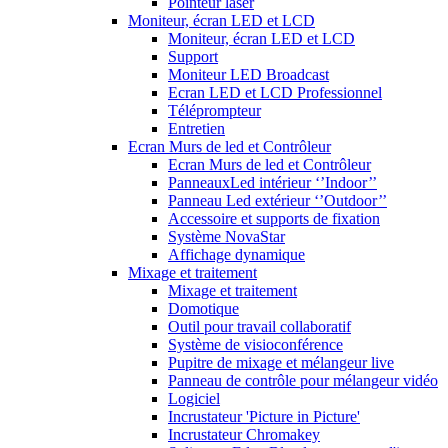
Pointeur laser
Moniteur, écran LED et LCD
Moniteur, écran LED et LCD
Support
Moniteur LED Broadcast
Ecran LED et LCD Professionnel
Téléprompteur
Entretien
Ecran Murs de led et Contrôleur
Ecran Murs de led et Contrôleur
PanneauxLed intérieur ‘’Indoor’’
Panneau Led extérieur ‘’Outdoor’’
Accessoire et supports de fixation
Système NovaStar
Affichage dynamique
Mixage et traitement
Mixage et traitement
Domotique
Outil pour travail collaboratif
Système de visioconférence
Pupitre de mixage et mélangeur live
Panneau de contrôle pour mélangeur vidéo
Logiciel
Incrustateur 'Picture in Picture'
Incrustateur Chromakey