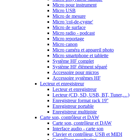
Micro pour instrument
Micro USB
Micro de mesure
Micro 'col-de-cygne'
Micro de surface
Micro radio - podcast
Micro reportage
Micro canon
Micro caméra et appareil photo
Micro smartphone et tablette
Système HF complet
Système HF élément séparé
Accessoire pour micros
Accessoire systèmes HF
Lecteur et enregistreur
Lecteur et enregistreur
Lecteur (CD, SD, USB, BT, Tuner,…)
Enregistreur format rack 19''
Enregistreur portable
Enregistreur multipiste
Carte son, contrôleur et DAW
Carte son, contrôleur et DAW
Interface audio - carte son
Clavier et contrôleur, USB et MIDI
Contrôleur monitoring