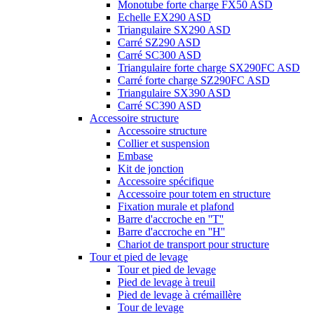
Monotube forte charge FX50 ASD
Echelle EX290 ASD
Triangulaire SX290 ASD
Carré SZ290 ASD
Carré SC300 ASD
Triangulaire forte charge SX290FC ASD
Carré forte charge SZ290FC ASD
Triangulaire SX390 ASD
Carré SC390 ASD
Accessoire structure
Accessoire structure
Collier et suspension
Embase
Kit de jonction
Accessoire spécifique
Accessoire pour totem en structure
Fixation murale et plafond
Barre d'accroche en ''T''
Barre d'accroche en ''H''
Chariot de transport pour structure
Tour et pied de levage
Tour et pied de levage
Pied de levage à treuil
Pied de levage à crémaillère
Tour de levage