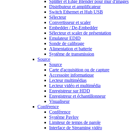
Splitter et Edge Blender pour mur d'images
Distributeur et amplificateur
Switch Ethernet et Hub USB
Sélecteur
Convertisseur et scaler
Embedder / De-Embedder
Sélecteur et scaler de présentation
Emulateur EDID
Sonde de calibrage
Alimentation et batterie
Système de transmission
Source
Source
Carte d'acquisition ou de capture
Accessoire informatique
Lecteur multimédias
Lecteur vidéo et multimédia
Enregistreur sur HDD
Enregistreur et échantillonneur
Visualiseur
Conférence
Conférence
Système Pavlov
Limiteur de temps de parole
Interface de Streaming vidéo