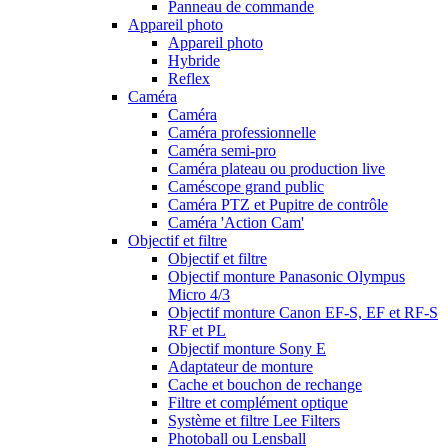
Panneau de commande
Appareil photo
Appareil photo
Hybride
Reflex
Caméra
Caméra
Caméra professionnelle
Caméra semi-pro
Caméra plateau ou production live
Caméscope grand public
Caméra PTZ et Pupitre de contrôle
Caméra 'Action Cam'
Objectif et filtre
Objectif et filtre
Objectif monture Panasonic Olympus
Micro 4/3
Objectif monture Canon EF-S, EF et RF-S
RF et PL
Objectif monture Sony E
Adaptateur de monture
Cache et bouchon de rechange
Filtre et complément optique
Système et filtre Lee Filters
Photoball ou Lensball