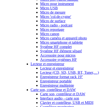
Micro pour instrument
Micro USB
Micro de mesure
Micro 'col-de-cygne'
Micro de surface
Micro radio - podcast
Micro reportage
Micro canon
Micro caméra et appareil photo
Micro smartphone et tablette
Système HF complet
Système HF élément séparé
Accessoire pour micros
Accessoire systèmes HF
Lecteur et enregistreur
Lecteur et enregistreur
Lecteur (CD, SD, USB, BT, Tuner,…)
Enregistreur format rack 19''
Enregistreur portable
Enregistreur multipiste
Carte son, contrôleur et DAW
Carte son, contrôleur et DAW
Interface audio - carte son
Clavier et contrôleur, USB et MIDI
Contrôleur monitoring