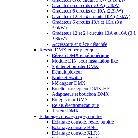
Gradateur 6 circuits de 6A (1.4kW)
Gradateur 6 circuits de 10A (2.3kW)
Gradateur 12 et 24 circuits 10A (2.3kW)
Gradateur 6 circuits 13A et 16A (3 à
3.6kW)
Gradateur 12 et 24 circuits 13A et 16A (3 à
3.6kW)
Accessoire et pièce détachée
Réseau DMX et périphérique
Réseau DMX et périphérique
Module DIN pour installation fixe
Splitter et booster DMX
Démultiplexeur
Node et Switch
Mélangeur DMX
Emetteur-récepteur DMX-HF
Adaptateur et bouchon DMX
Enregistreur DMX
Relais électromécanique
Testeur DMX
Eclairage console, régie, pupitre
Eclairage console, régie, pupitre
Eclairage console BNC
Eclairage console XLR3