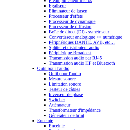
Préamplificateur micros
Egaliseur
Eliminateur de larsen
Processeur d'effets
Processeur de dynamique
Processeur de diffusion
Boîte de direct (DI) - symétriseur
Convertisseur analogique <> numérique
Périphériques DANTE, AVB, etc…
Splitter et distributeur audio
Périphérique Broadcast
Transmission audio par RJ45
Transmission audio HF et Bluetooth
Outil pour l'audio
Outil pour l'audio
Mesure sonore
Limitation sonore
Testeur de câbles
Inverseur de phase
Switcher
Atténuateur
Transformateur d'impédance
Générateur de bruit
Enceinte
Enceinte