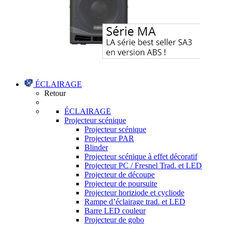
ÉCLAIRAGE
Retour
ÉCLAIRAGE
Projecteur scénique
Projecteur scénique
Projecteur PAR
Blinder
Projecteur scénique à effet décoratif
Projecteur PC / Fresnel Trad. et LED
Projecteur de découpe
Projecteur de poursuite
Projecteur horiziode et cycliode
Rampe d’éclairage trad. et LED
Barre LED couleur
Projecteur de gobo