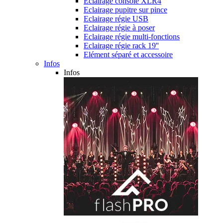
Eclairage console XLR4
Eclairage pupitre sur pince
Eclairage régie USB
Eclairage régie à poser
Eclairage régie multi-fonctions
Eclairage régie rack 19''
Elément séparé et accessoire
Infos
Infos