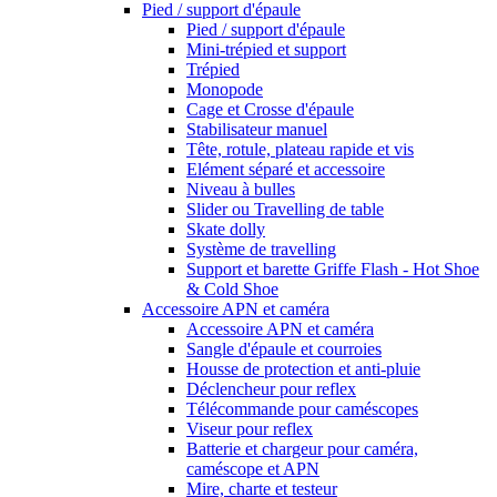
Pied / support d'épaule
Pied / support d'épaule
Mini-trépied et support
Trépied
Monopode
Cage et Crosse d'épaule
Stabilisateur manuel
Tête, rotule, plateau rapide et vis
Elément séparé et accessoire
Niveau à bulles
Slider ou Travelling de table
Skate dolly
Système de travelling
Support et barette Griffe Flash - Hot Shoe
& Cold Shoe
Accessoire APN et caméra
Accessoire APN et caméra
Sangle d'épaule et courroies
Housse de protection et anti-pluie
Déclencheur pour reflex
Télécommande pour caméscopes
Viseur pour reflex
Batterie et chargeur pour caméra,
caméscope et APN
Mire, charte et testeur