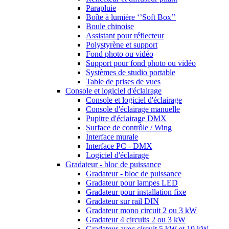
Parapluie
Boîte à lumière ‘’Soft Box’’
Boule chinoise
Assistant pour réflecteur
Polystyrène et support
Fond photo ou vidéo
Support pour fond photo ou vidéo
Systèmes de studio portable
Table de prises de vues
Console et logiciel d'éclairage
Console et logiciel d'éclairage
Console d'éclairage manuelle
Pupitre d'éclairage DMX
Surface de contrôle / Wing
Interface murale
Interface PC - DMX
Logiciel d'éclairage
Gradateur - bloc de puissance
Gradateur - bloc de puissance
Gradateur pour lampes LED
Gradateur pour installation fixe
Gradateur sur rail DIN
Gradateur mono circuit 2 ou 3 kW
Gradateur 4 circuits 2 ou 3 kW
Gradateur avec circuit 5 kW et 10 kW