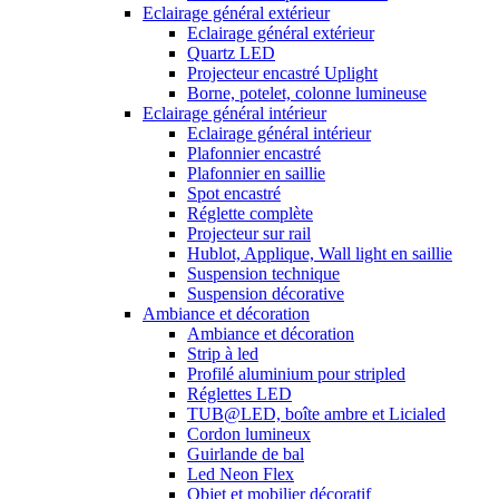
Eclairage général extérieur
Eclairage général extérieur
Quartz LED
Projecteur encastré Uplight
Borne, potelet, colonne lumineuse
Eclairage général intérieur
Eclairage général intérieur
Plafonnier encastré
Plafonnier en saillie
Spot encastré
Réglette complète
Projecteur sur rail
Hublot, Applique, Wall light en saillie
Suspension technique
Suspension décorative
Ambiance et décoration
Ambiance et décoration
Strip à led
Profilé aluminium pour stripled
Réglettes LED
TUB@LED, boîte ambre et Licialed
Cordon lumineux
Guirlande de bal
Led Neon Flex
Objet et mobilier décoratif