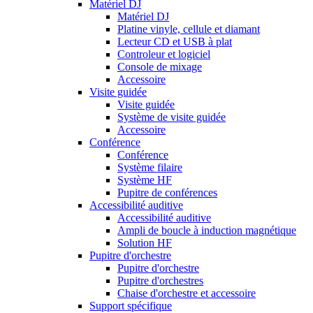
Matériel DJ
Matériel DJ
Platine vinyle, cellule et diamant
Lecteur CD et USB à plat
Controleur et logiciel
Console de mixage
Accessoire
Visite guidée
Visite guidée
Système de visite guidée
Accessoire
Conférence
Conférence
Système filaire
Système HF
Pupitre de conférences
Accessibilité auditive
Accessibilité auditive
Ampli de boucle à induction magnétique
Solution HF
Pupitre d'orchestre
Pupitre d'orchestre
Pupitre d'orchestres
Chaise d'orchestre et accessoire
Support spécifique