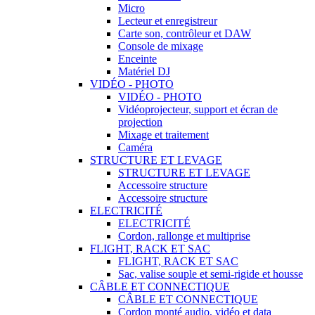
Micro
Lecteur et enregistreur
Carte son, contrôleur et DAW
Console de mixage
Enceinte
Matériel DJ
VIDÉO - PHOTO
VIDÉO - PHOTO
Vidéoprojecteur, support et écran de
projection
Mixage et traitement
Caméra
STRUCTURE ET LEVAGE
STRUCTURE ET LEVAGE
Accessoire structure
Accessoire structure
ELECTRICITÉ
ELECTRICITÉ
Cordon, rallonge et multiprise
FLIGHT, RACK ET SAC
FLIGHT, RACK ET SAC
Sac, valise souple et semi-rigide et housse
CÂBLE ET CONNECTIQUE
CÂBLE ET CONNECTIQUE
Cordon monté audio, vidéo et data