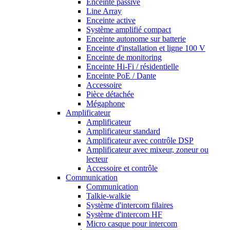
Enceinte passive
Line Array
Enceinte active
Système amplifié compact
Enceinte autonome sur batterie
Enceinte d'installation et ligne 100 V
Enceinte de monitoring
Enceinte Hi-Fi / résidentielle
Enceinte PoE / Dante
Accessoire
Pièce détachée
Mégaphone
Amplificateur
Amplificateur
Amplificateur standard
Amplificateur avec contrôle DSP
Amplificateur avec mixeur, zoneur ou
lecteur
Accessoire et contrôle
Communication
Communication
Talkie-walkie
Système d'intercom filaires
Système d'intercom HF
Micro casque pour intercom