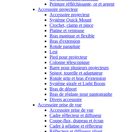
Peinture réfléchissante, or et argent
Accessoire projecteur
Accessoire projecteur
Système Quick Mount
Crochet, clamp et pince
Platine et ventouse
Bras magique et flexible
Bras d'extension
Rotule parapluie
Lest
Pied pour projecteur
Colonne télescopique
Barre pour plusieurs projecteurs
Spigot, tourelle et adaptateur
Rotule grip et bras d'extension
Système girafe et Light Boom
Bras de déport
Bras de réglage pour pantographe
Divers accessoire
Accessoire prise de vue
Accessoire prise de vue
Cadre réflecteur et diffuseur
Coupe-flux, drapeau et écran
Cadre à gélatine et réflecteur
Réflecteur et diffuseur pliant