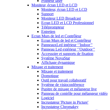
Pointeur laser
Moniteur, écran LED et LCD
Moniteur, écran LED et LCD
Support
Moniteur LED Broadcast
Ecran LED et LCD Professionnel
Téléprompteur
Entretien
Ecran Murs de led et Contrôleur
Ecran Murs de led et Contrôleur
PanneauxLed intérieur ‘’Indoor’’
Panneau Led extérieur ‘’Outdoor’’
Accessoire et supports de fixation
Système NovaStar
Affichage dynamique
Mixage et traitement
Mixage et traitement
Domotique
Outil pour travail collaboratif
Système de visioconférence
Pupitre de mixage et mélangeur live
Panneau de contrôle pour mélangeur vidéo
Logiciel
Incrustateur 'Picture in Picture'
Incrustateur Chromakey