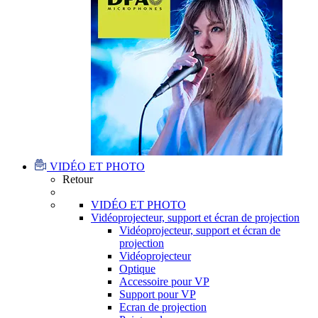
VIDÉO ET PHOTO
Retour
VIDÉO ET PHOTO
Vidéoprojecteur, support et écran de projection
Vidéoprojecteur, support et écran de
projection
Vidéoprojecteur
Optique
Accessoire pour VP
Support pour VP
Ecran de projection