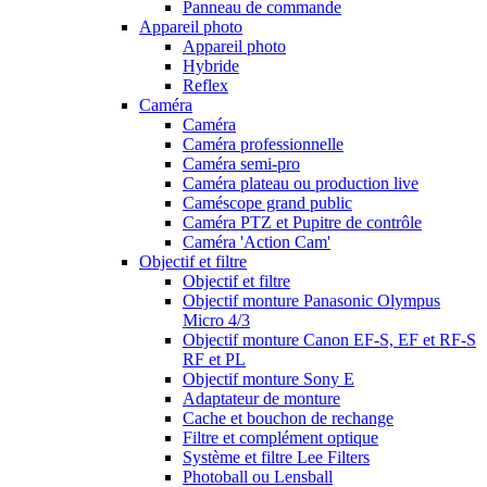
Panneau de commande
Appareil photo
Appareil photo
Hybride
Reflex
Caméra
Caméra
Caméra professionnelle
Caméra semi-pro
Caméra plateau ou production live
Caméscope grand public
Caméra PTZ et Pupitre de contrôle
Caméra 'Action Cam'
Objectif et filtre
Objectif et filtre
Objectif monture Panasonic Olympus
Micro 4/3
Objectif monture Canon EF-S, EF et RF-S
RF et PL
Objectif monture Sony E
Adaptateur de monture
Cache et bouchon de rechange
Filtre et complément optique
Système et filtre Lee Filters
Photoball ou Lensball