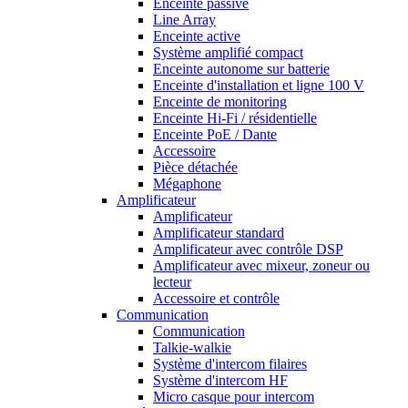
Enceinte passive
Line Array
Enceinte active
Système amplifié compact
Enceinte autonome sur batterie
Enceinte d'installation et ligne 100 V
Enceinte de monitoring
Enceinte Hi-Fi / résidentielle
Enceinte PoE / Dante
Accessoire
Pièce détachée
Mégaphone
Amplificateur
Amplificateur
Amplificateur standard
Amplificateur avec contrôle DSP
Amplificateur avec mixeur, zoneur ou
lecteur
Accessoire et contrôle
Communication
Communication
Talkie-walkie
Système d'intercom filaires
Système d'intercom HF
Micro casque pour intercom