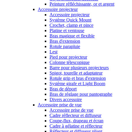
Peinture réfléchissante, or et argent
Accessoire projecteur
Accessoire projecteur
Système Quick Mount
Crochet, clamp et pince
Platine et ventouse
Bras magique et flexible
Bras d'extension
Rotule parapluie
Lest
Pied pour projecteur
Colonne télescopique
Barre pour plusieurs projecteurs
Spigot, tourelle et adaptateur
Rotule grip et bras d'extension
Système girafe et Light Boom
Bras de déport
Bras de réglage pour pantographe
Divers accessoire
Accessoire prise de vue
Accessoire prise de vue
Cadre réflecteur et diffuseur
Coupe-flux, drapeau et écran
Cadre à gélatine et réflecteur
Réflecteur et diffuseur pliant