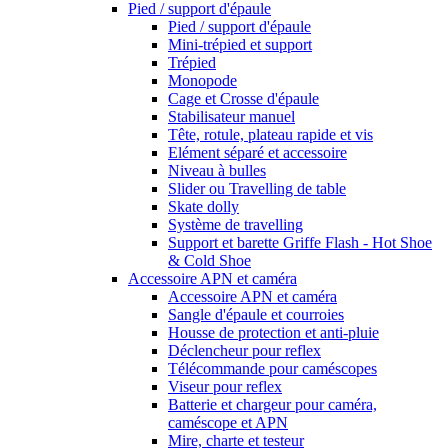
Pied / support d'épaule
Pied / support d'épaule
Mini-trépied et support
Trépied
Monopode
Cage et Crosse d'épaule
Stabilisateur manuel
Tête, rotule, plateau rapide et vis
Elément séparé et accessoire
Niveau à bulles
Slider ou Travelling de table
Skate dolly
Système de travelling
Support et barette Griffe Flash - Hot Shoe
& Cold Shoe
Accessoire APN et caméra
Accessoire APN et caméra
Sangle d'épaule et courroies
Housse de protection et anti-pluie
Déclencheur pour reflex
Télécommande pour caméscopes
Viseur pour reflex
Batterie et chargeur pour caméra,
caméscope et APN
Mire, charte et testeur