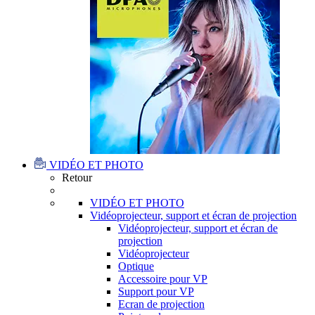
VIDÉO ET PHOTO
Retour
VIDÉO ET PHOTO
Vidéoprojecteur, support et écran de projection
Vidéoprojecteur, support et écran de
projection
Vidéoprojecteur
Optique
Accessoire pour VP
Support pour VP
Ecran de projection