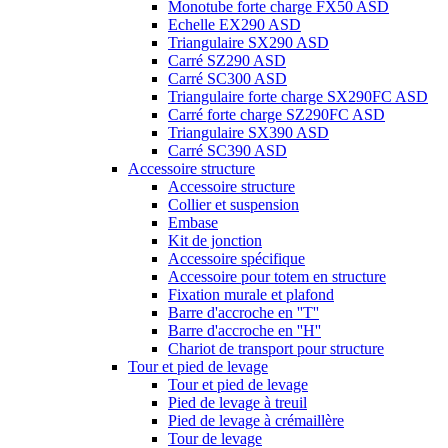
Monotube forte charge FX50 ASD
Echelle EX290 ASD
Triangulaire SX290 ASD
Carré SZ290 ASD
Carré SC300 ASD
Triangulaire forte charge SX290FC ASD
Carré forte charge SZ290FC ASD
Triangulaire SX390 ASD
Carré SC390 ASD
Accessoire structure
Accessoire structure
Collier et suspension
Embase
Kit de jonction
Accessoire spécifique
Accessoire pour totem en structure
Fixation murale et plafond
Barre d'accroche en ''T''
Barre d'accroche en ''H''
Chariot de transport pour structure
Tour et pied de levage
Tour et pied de levage
Pied de levage à treuil
Pied de levage à crémaillère
Tour de levage