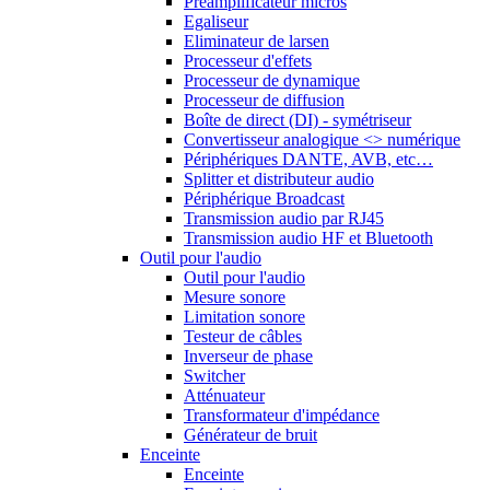
Préamplificateur micros
Egaliseur
Eliminateur de larsen
Processeur d'effets
Processeur de dynamique
Processeur de diffusion
Boîte de direct (DI) - symétriseur
Convertisseur analogique <> numérique
Périphériques DANTE, AVB, etc…
Splitter et distributeur audio
Périphérique Broadcast
Transmission audio par RJ45
Transmission audio HF et Bluetooth
Outil pour l'audio
Outil pour l'audio
Mesure sonore
Limitation sonore
Testeur de câbles
Inverseur de phase
Switcher
Atténuateur
Transformateur d'impédance
Générateur de bruit
Enceinte
Enceinte