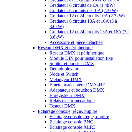
Gradateur 6 circuits de 6A (1.4kW)
Gradateur 6 circuits de 10A (2.3kW)
Gradateur 12 et 24 circuits 10A (2.3kW)
Gradateur 6 circuits 13A et 16A (3 à
3.6kW)
Gradateur 12 et 24 circuits 13A et 16A (3 à
3.6kW)
Accessoire et pièce détachée
Réseau DMX et périphérique
Réseau DMX et périphérique
Module DIN pour installation fixe
Splitter et booster DMX
Démultiplexeur
Node et Switch
Mélangeur DMX
Emetteur-récepteur DMX-HF
Adaptateur et bouchon DMX
Enregistreur DMX
Relais électromécanique
Testeur DMX
Eclairage console, régie, pupitre
Eclairage console, régie, pupitre
Eclairage console BNC
Eclairage console XLR3