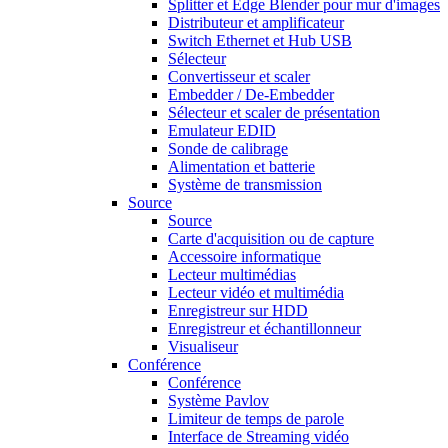
Splitter et Edge Blender pour mur d'images
Distributeur et amplificateur
Switch Ethernet et Hub USB
Sélecteur
Convertisseur et scaler
Embedder / De-Embedder
Sélecteur et scaler de présentation
Emulateur EDID
Sonde de calibrage
Alimentation et batterie
Système de transmission
Source
Source
Carte d'acquisition ou de capture
Accessoire informatique
Lecteur multimédias
Lecteur vidéo et multimédia
Enregistreur sur HDD
Enregistreur et échantillonneur
Visualiseur
Conférence
Conférence
Système Pavlov
Limiteur de temps de parole
Interface de Streaming vidéo