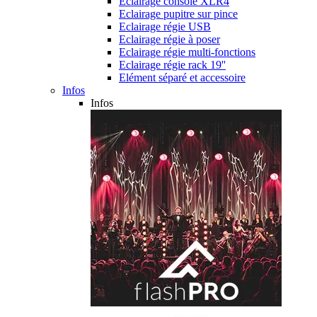
Eclairage console XLR4
Eclairage pupitre sur pince
Eclairage régie USB
Eclairage régie à poser
Eclairage régie multi-fonctions
Eclairage régie rack 19''
Elément séparé et accessoire
Infos
Infos