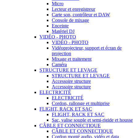
Micro
Lecteur et enregistreur
Carte son, contrôleur et DAW
Console de mixage
Enceinte
Matériel DJ
VIDÉO - PHOTO
VIDÉO - PHOTO
Vidéoprojecteur, support et écran de
projection
Mixage et traitement
Caméra
STRUCTURE ET LEVAGE
STRUCTURE ET LEVAGE
Accessoire structure
Accessoire structure
ELECTRICITÉ
ELECTRICITÉ
Cordon, rallonge et multiprise
FLIGHT, RACK ET SAC
FLIGHT, RACK ET SAC
Sac, valise souple et semi-rigide et housse
CÂBLE ET CONNECTIQUE
CÂBLE ET CONNECTIQUE
Cordon monté audio, vidéo et data