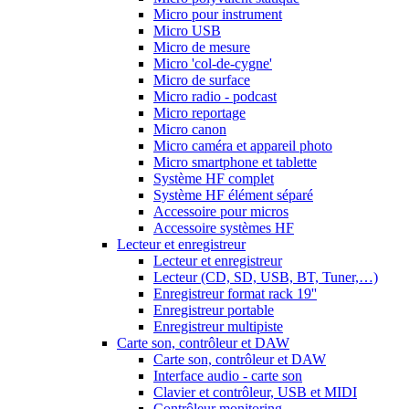
Micro pour instrument
Micro USB
Micro de mesure
Micro 'col-de-cygne'
Micro de surface
Micro radio - podcast
Micro reportage
Micro canon
Micro caméra et appareil photo
Micro smartphone et tablette
Système HF complet
Système HF élément séparé
Accessoire pour micros
Accessoire systèmes HF
Lecteur et enregistreur
Lecteur et enregistreur
Lecteur (CD, SD, USB, BT, Tuner,…)
Enregistreur format rack 19''
Enregistreur portable
Enregistreur multipiste
Carte son, contrôleur et DAW
Carte son, contrôleur et DAW
Interface audio - carte son
Clavier et contrôleur, USB et MIDI
Contrôleur monitoring