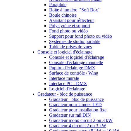
Parapluie
Boîte à lumière ‘’Soft Box’’
Boule chinoise
Assistant pour réflecteur
Polystyrène et support
Fond photo ou vidéo
Support pour fond photo ou vidéo
Systèmes de studio portable
Table de prises de vues
Console et logiciel d'éclairage
Console et logiciel d'éclairage
Console d'éclairage manuelle
Pupitre d'éclairage DMX
Surface de contrôle / Wing
Interface murale
Interface PC - DMX
Logiciel d'éclairage
Gradateur - bloc de puissance
Gradateur - bloc de puissance
Gradateur pour lampes LED
Gradateur pour installation fixe
Gradateur sur rail DIN
Gradateur mono circuit 2 ou 3 kW
Gradateur 4 circuits 2 ou 3 kW
Gradateur avec circuit 5 kW et 10 kW