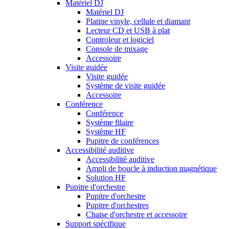
Matériel DJ
Matériel DJ
Platine vinyle, cellule et diamant
Lecteur CD et USB à plat
Controleur et logiciel
Console de mixage
Accessoire
Visite guidée
Visite guidée
Système de visite guidée
Accessoire
Conférence
Conférence
Système filaire
Système HF
Pupitre de conférences
Accessibilité auditive
Accessibilité auditive
Ampli de boucle à induction magnétique
Solution HF
Pupitre d'orchestre
Pupitre d'orchestre
Pupitre d'orchestres
Chaise d'orchestre et accessoire
Support spécifique