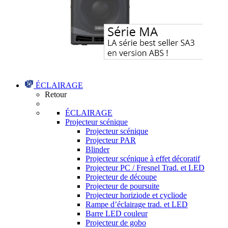
ÉCLAIRAGE
Retour
ÉCLAIRAGE
Projecteur scénique
Projecteur scénique
Projecteur PAR
Blinder
Projecteur scénique à effet décoratif
Projecteur PC / Fresnel Trad. et LED
Projecteur de découpe
Projecteur de poursuite
Projecteur horiziode et cycliode
Rampe d’éclairage trad. et LED
Barre LED couleur
Projecteur de gobo