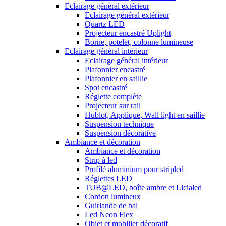
Eclairage général extérieur
Eclairage général extérieur
Quartz LED
Projecteur encastré Uplight
Borne, potelet, colonne lumineuse
Eclairage général intérieur
Eclairage général intérieur
Plafonnier encastré
Plafonnier en saillie
Spot encastré
Réglette complète
Projecteur sur rail
Hublot, Applique, Wall light en saillie
Suspension technique
Suspension décorative
Ambiance et décoration
Ambiance et décoration
Strip à led
Profilé aluminium pour stripled
Réglettes LED
TUB@LED, boîte ambre et Licialed
Cordon lumineux
Guirlande de bal
Led Neon Flex
Objet et mobilier décoratif