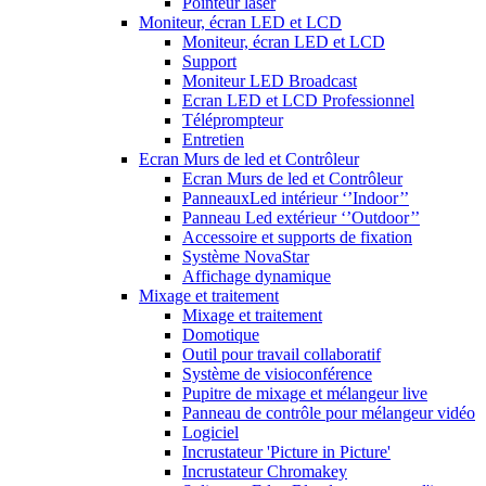
Pointeur laser
Moniteur, écran LED et LCD
Moniteur, écran LED et LCD
Support
Moniteur LED Broadcast
Ecran LED et LCD Professionnel
Téléprompteur
Entretien
Ecran Murs de led et Contrôleur
Ecran Murs de led et Contrôleur
PanneauxLed intérieur ‘’Indoor’’
Panneau Led extérieur ‘’Outdoor’’
Accessoire et supports de fixation
Système NovaStar
Affichage dynamique
Mixage et traitement
Mixage et traitement
Domotique
Outil pour travail collaboratif
Système de visioconférence
Pupitre de mixage et mélangeur live
Panneau de contrôle pour mélangeur vidéo
Logiciel
Incrustateur 'Picture in Picture'
Incrustateur Chromakey