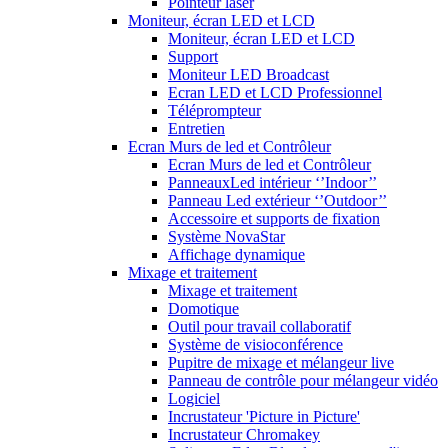
Pointeur laser
Moniteur, écran LED et LCD
Moniteur, écran LED et LCD
Support
Moniteur LED Broadcast
Ecran LED et LCD Professionnel
Téléprompteur
Entretien
Ecran Murs de led et Contrôleur
Ecran Murs de led et Contrôleur
PanneauxLed intérieur ‘’Indoor’’
Panneau Led extérieur ‘’Outdoor’’
Accessoire et supports de fixation
Système NovaStar
Affichage dynamique
Mixage et traitement
Mixage et traitement
Domotique
Outil pour travail collaboratif
Système de visioconférence
Pupitre de mixage et mélangeur live
Panneau de contrôle pour mélangeur vidéo
Logiciel
Incrustateur 'Picture in Picture'
Incrustateur Chromakey