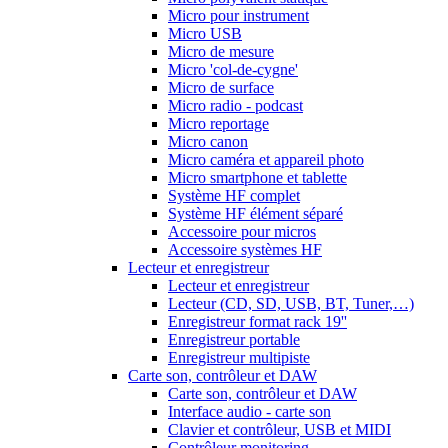
Micro pour instrument
Micro USB
Micro de mesure
Micro 'col-de-cygne'
Micro de surface
Micro radio - podcast
Micro reportage
Micro canon
Micro caméra et appareil photo
Micro smartphone et tablette
Système HF complet
Système HF élément séparé
Accessoire pour micros
Accessoire systèmes HF
Lecteur et enregistreur
Lecteur et enregistreur
Lecteur (CD, SD, USB, BT, Tuner,…)
Enregistreur format rack 19''
Enregistreur portable
Enregistreur multipiste
Carte son, contrôleur et DAW
Carte son, contrôleur et DAW
Interface audio - carte son
Clavier et contrôleur, USB et MIDI
Contrôleur monitoring