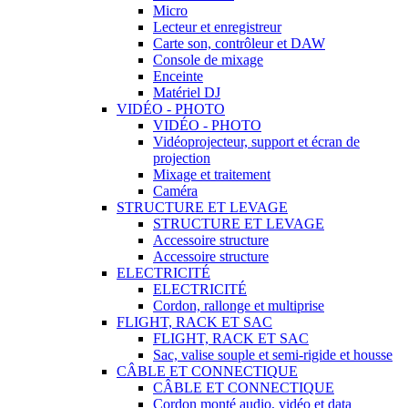
Micro
Lecteur et enregistreur
Carte son, contrôleur et DAW
Console de mixage
Enceinte
Matériel DJ
VIDÉO - PHOTO
VIDÉO - PHOTO
Vidéoprojecteur, support et écran de
projection
Mixage et traitement
Caméra
STRUCTURE ET LEVAGE
STRUCTURE ET LEVAGE
Accessoire structure
Accessoire structure
ELECTRICITÉ
ELECTRICITÉ
Cordon, rallonge et multiprise
FLIGHT, RACK ET SAC
FLIGHT, RACK ET SAC
Sac, valise souple et semi-rigide et housse
CÂBLE ET CONNECTIQUE
CÂBLE ET CONNECTIQUE
Cordon monté audio, vidéo et data