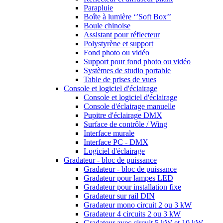
Parapluie
Boîte à lumière ‘’Soft Box’’
Boule chinoise
Assistant pour réflecteur
Polystyrène et support
Fond photo ou vidéo
Support pour fond photo ou vidéo
Systèmes de studio portable
Table de prises de vues
Console et logiciel d'éclairage
Console et logiciel d'éclairage
Console d'éclairage manuelle
Pupitre d'éclairage DMX
Surface de contrôle / Wing
Interface murale
Interface PC - DMX
Logiciel d'éclairage
Gradateur - bloc de puissance
Gradateur - bloc de puissance
Gradateur pour lampes LED
Gradateur pour installation fixe
Gradateur sur rail DIN
Gradateur mono circuit 2 ou 3 kW
Gradateur 4 circuits 2 ou 3 kW
Gradateur avec circuit 5 kW et 10 kW