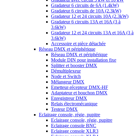
Gradateur 6 circuits de 6A (1.4kW)
Gradateur 6 circuits de 10A (2.3kW)
Gradateur 12 et 24 circuits 10A (2.3kW)
Gradateur 6 circuits 13A et 16A (3 à
3.6kW)
Gradateur 12 et 24 circuits 13A et 16A (3 à
3.6kW)
Accessoire et pièce détachée
Réseau DMX et périphérique
Réseau DMX et périphérique
Module DIN pour installation fixe
Splitter et booster DMX
Démultiplexeur
Node et Switch
Mélangeur DMX
Emetteur-récepteur DMX-HF
Adaptateur et bouchon DMX
Enregistreur DMX
Relais électromécanique
Testeur DMX
Eclairage console, régie, pupitre
Eclairage console, régie, pupitre
Eclairage console BNC
Eclairage console XLR3