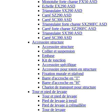
Monotube forte charge FX50 ASD
Echelle EX290 ASD
Triangulaire SX290 ASD
Carré SZ290 ASD
Carré SC300 ASD
Triangulaire forte charge SX290FC ASD
Carré forte charge SZ290FC ASD
Triangulaire SX390 ASD
Carré SC390 ASD
Accessoire structure
Accessoire structure
Collier et suspension
Embase
Kit de jonction
Accessoire spécifique
Accessoire pour totem en structure
Fixation murale et plafond
Barre d'accroche en ''T''
Barre d'accroche en ''H''
Chariot de transport pour structure
Tour et pied de levage
Tour et pied de levage
Pied de levage à treuil
Pied de levage à crémaillère
Tour de levage