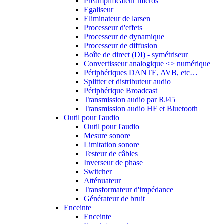
Préamplificateur micros
Egaliseur
Eliminateur de larsen
Processeur d'effets
Processeur de dynamique
Processeur de diffusion
Boîte de direct (DI) - symétriseur
Convertisseur analogique <> numérique
Périphériques DANTE, AVB, etc…
Splitter et distributeur audio
Périphérique Broadcast
Transmission audio par RJ45
Transmission audio HF et Bluetooth
Outil pour l'audio
Outil pour l'audio
Mesure sonore
Limitation sonore
Testeur de câbles
Inverseur de phase
Switcher
Atténuateur
Transformateur d'impédance
Générateur de bruit
Enceinte
Enceinte