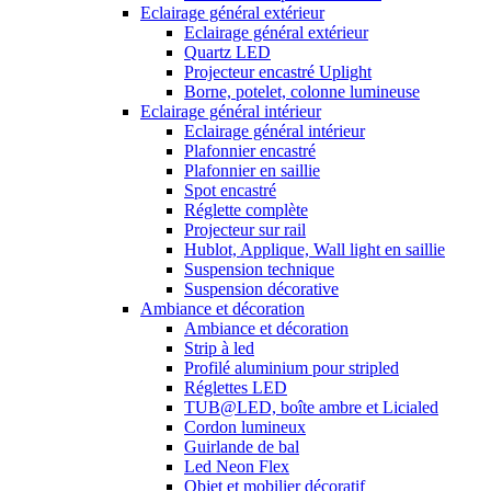
Eclairage général extérieur
Eclairage général extérieur
Quartz LED
Projecteur encastré Uplight
Borne, potelet, colonne lumineuse
Eclairage général intérieur
Eclairage général intérieur
Plafonnier encastré
Plafonnier en saillie
Spot encastré
Réglette complète
Projecteur sur rail
Hublot, Applique, Wall light en saillie
Suspension technique
Suspension décorative
Ambiance et décoration
Ambiance et décoration
Strip à led
Profilé aluminium pour stripled
Réglettes LED
TUB@LED, boîte ambre et Licialed
Cordon lumineux
Guirlande de bal
Led Neon Flex
Objet et mobilier décoratif