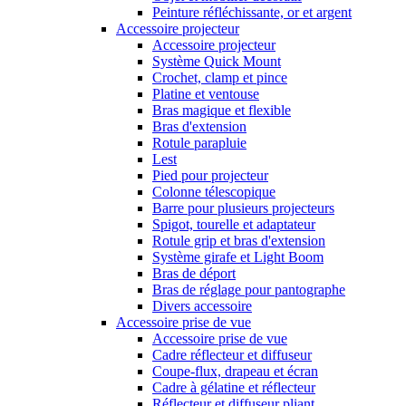
Peinture réfléchissante, or et argent
Accessoire projecteur
Accessoire projecteur
Système Quick Mount
Crochet, clamp et pince
Platine et ventouse
Bras magique et flexible
Bras d'extension
Rotule parapluie
Lest
Pied pour projecteur
Colonne télescopique
Barre pour plusieurs projecteurs
Spigot, tourelle et adaptateur
Rotule grip et bras d'extension
Système girafe et Light Boom
Bras de déport
Bras de réglage pour pantographe
Divers accessoire
Accessoire prise de vue
Accessoire prise de vue
Cadre réflecteur et diffuseur
Coupe-flux, drapeau et écran
Cadre à gélatine et réflecteur
Réflecteur et diffuseur pliant