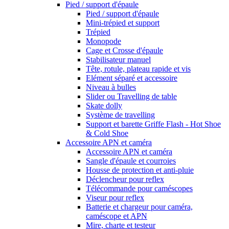
Pied / support d'épaule
Pied / support d'épaule
Mini-trépied et support
Trépied
Monopode
Cage et Crosse d'épaule
Stabilisateur manuel
Tête, rotule, plateau rapide et vis
Elément séparé et accessoire
Niveau à bulles
Slider ou Travelling de table
Skate dolly
Système de travelling
Support et barette Griffe Flash - Hot Shoe
& Cold Shoe
Accessoire APN et caméra
Accessoire APN et caméra
Sangle d'épaule et courroies
Housse de protection et anti-pluie
Déclencheur pour reflex
Télécommande pour caméscopes
Viseur pour reflex
Batterie et chargeur pour caméra,
caméscope et APN
Mire, charte et testeur