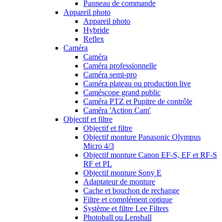
Panneau de commande
Appareil photo
Appareil photo
Hybride
Reflex
Caméra
Caméra
Caméra professionnelle
Caméra semi-pro
Caméra plateau ou production live
Caméscope grand public
Caméra PTZ et Pupitre de contrôle
Caméra 'Action Cam'
Objectif et filtre
Objectif et filtre
Objectif monture Panasonic Olympus
Micro 4/3
Objectif monture Canon EF-S, EF et RF-S
RF et PL
Objectif monture Sony E
Adaptateur de monture
Cache et bouchon de rechange
Filtre et complément optique
Système et filtre Lee Filters
Photoball ou Lensball