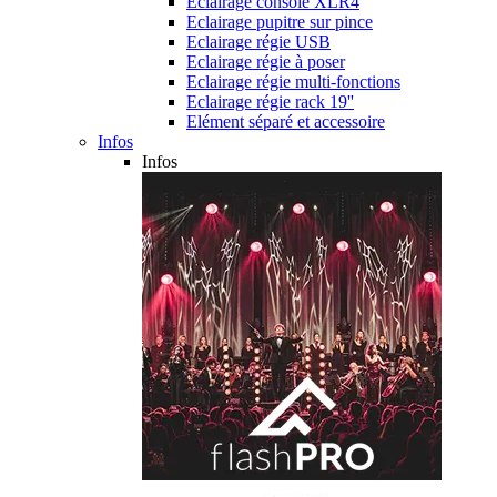
Eclairage console XLR4
Eclairage pupitre sur pince
Eclairage régie USB
Eclairage régie à poser
Eclairage régie multi-fonctions
Eclairage régie rack 19''
Elément séparé et accessoire
Infos
Infos