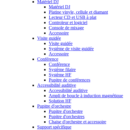
Matériel DJ
Matériel DJ
Platine vinyle, cellule et diamant
Lecteur CD et USB à plat
Controleur et logiciel
Console de mixage
Accessoire
Visite guidée
Visite guidée
Système de visite guidée
Accessoire
Conférence
Conférence
Système filaire
Système HF
Pupitre de conférences
Accessibilité auditive
Accessibilité auditive
Ampli de boucle à induction magnétique
Solution HF
Pupitre d'orchestre
Pupitre d'orchestre
Pupitre d'orchestres
Chaise d'orchestre et accessoire
Support spécifique