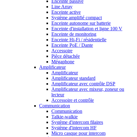
Enceinte passive
Line Array
Enceinte active
Système amplifié compact
Enceinte autonome sur batterie
Enceinte d'installation et ligne 100 V
Enceinte de monitoring
Enceinte Hi-Fi / résidentielle
Enceinte PoE / Dante
Accessoire
Pièce détachée
Mégaphone
Amplificateur
Amplificateur
Amplificateur standard
Amplificateur avec contrôle DSP
Amplificateur avec mixeur, zoneur ou
lecteur
Accessoire et contrôle
Communication
Communication
Talkie-walkie
Système d'intercom filaires
Système d'intercom HF
Micro casque pour intercom