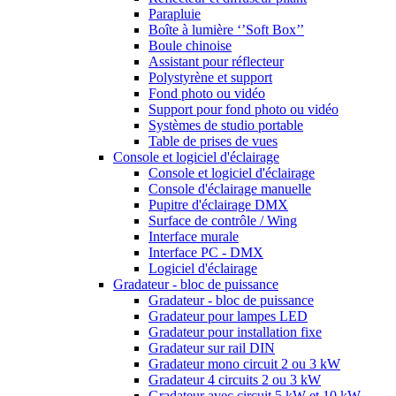
Parapluie
Boîte à lumière ‘’Soft Box’’
Boule chinoise
Assistant pour réflecteur
Polystyrène et support
Fond photo ou vidéo
Support pour fond photo ou vidéo
Systèmes de studio portable
Table de prises de vues
Console et logiciel d'éclairage
Console et logiciel d'éclairage
Console d'éclairage manuelle
Pupitre d'éclairage DMX
Surface de contrôle / Wing
Interface murale
Interface PC - DMX
Logiciel d'éclairage
Gradateur - bloc de puissance
Gradateur - bloc de puissance
Gradateur pour lampes LED
Gradateur pour installation fixe
Gradateur sur rail DIN
Gradateur mono circuit 2 ou 3 kW
Gradateur 4 circuits 2 ou 3 kW
Gradateur avec circuit 5 kW et 10 kW