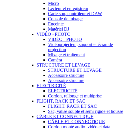
Micro
Lecteur et enregistreur
Carte son, contrôleur et DAW
Console de mixage
Enceinte
Matériel DJ
VIDÉO - PHOTO
VIDÉO - PHOTO
Vidéoprojecteur, support et écran de
projection
Mixage et traitement
Caméra
STRUCTURE ET LEVAGE
STRUCTURE ET LEVAGE
Accessoire structure
Accessoire structure
ELECTRICITÉ
ELECTRICITÉ
Cordon, rallonge et multiprise
FLIGHT, RACK ET SAC
FLIGHT, RACK ET SAC
Sac, valise souple et semi-rigide et housse
CÂBLE ET CONNECTIQUE
CÂBLE ET CONNECTIQUE
Cordon monté audio, vidéo et data