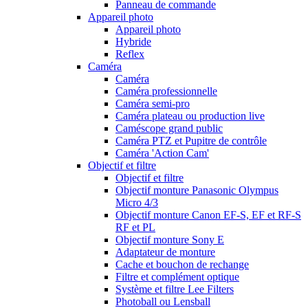
Panneau de commande
Appareil photo
Appareil photo
Hybride
Reflex
Caméra
Caméra
Caméra professionnelle
Caméra semi-pro
Caméra plateau ou production live
Caméscope grand public
Caméra PTZ et Pupitre de contrôle
Caméra 'Action Cam'
Objectif et filtre
Objectif et filtre
Objectif monture Panasonic Olympus
Micro 4/3
Objectif monture Canon EF-S, EF et RF-S
RF et PL
Objectif monture Sony E
Adaptateur de monture
Cache et bouchon de rechange
Filtre et complément optique
Système et filtre Lee Filters
Photoball ou Lensball