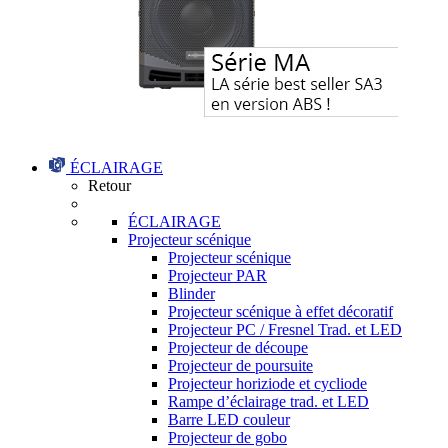
ÉCLAIRAGE
Retour
ÉCLAIRAGE
Projecteur scénique
Projecteur scénique
Projecteur PAR
Blinder
Projecteur scénique à effet décoratif
Projecteur PC / Fresnel Trad. et LED
Projecteur de découpe
Projecteur de poursuite
Projecteur horiziode et cycliode
Rampe d’éclairage trad. et LED
Barre LED couleur
Projecteur de gobo