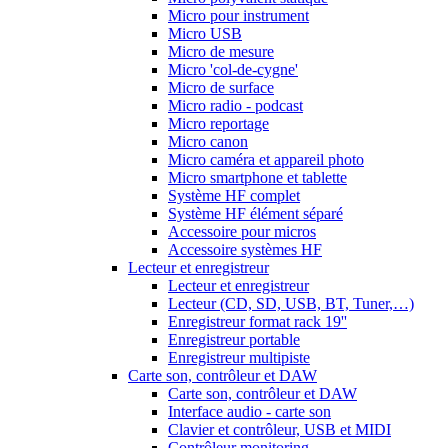
Micro pour instrument
Micro USB
Micro de mesure
Micro 'col-de-cygne'
Micro de surface
Micro radio - podcast
Micro reportage
Micro canon
Micro caméra et appareil photo
Micro smartphone et tablette
Système HF complet
Système HF élément séparé
Accessoire pour micros
Accessoire systèmes HF
Lecteur et enregistreur
Lecteur et enregistreur
Lecteur (CD, SD, USB, BT, Tuner,…)
Enregistreur format rack 19''
Enregistreur portable
Enregistreur multipiste
Carte son, contrôleur et DAW
Carte son, contrôleur et DAW
Interface audio - carte son
Clavier et contrôleur, USB et MIDI
Contrôleur monitoring