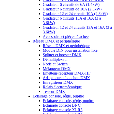
Gradateur 6 circuits de 6A (1.4kW)
Gradateur 6 circuits de 10A (2.3kW)
Gradateur 12 et 24 circuits 10A (2.3kW)
Gradateur 6 circuits 13A et 16A (3 à
3.6kW)
Gradateur 12 et 24 circuits 13A et 16A (3 à
3.6kW)
Accessoire et pièce détachée
Réseau DMX et périphérique
Réseau DMX et périphérique
Module DIN pour installation fixe
Splitter et booster DMX
Démultiplexeur
Node et Switch
Mélangeur DMX
Emetteur-récepteur DMX-HF
Adaptateur et bouchon DMX
Enregistreur DMX
Relais électromécanique
Testeur DMX
Eclairage console, régie, pupitre
Eclairage console, régie, pupitre
Eclairage console BNC
Eclairage console XLR3