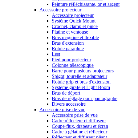
Peinture réfléchissante, or et argent
Accessoire projecteur
Accessoire projecteur
Système Quick Mount
Crochet, clamp et pince
Platine et ventouse
Bras magique et flexible
Bras d'extension
Rotule parapluie
Lest
Pied pour projecteur
Colonne télescopique
Barre pour plusieurs projecteurs
Spigot, tourelle et adaptateur
Rotule grip et bras d'extension
Système girafe et Light Boom
Bras de déport
Bras de réglage pour pantographe
Divers accessoire
Accessoire prise de vue
Accessoire prise de vue
Cadre réflecteur et diffuseur
Coupe-flux, drapeau et écran
Cadre à gélatine et réflecteur
Réflecteur et diffuseur pliant