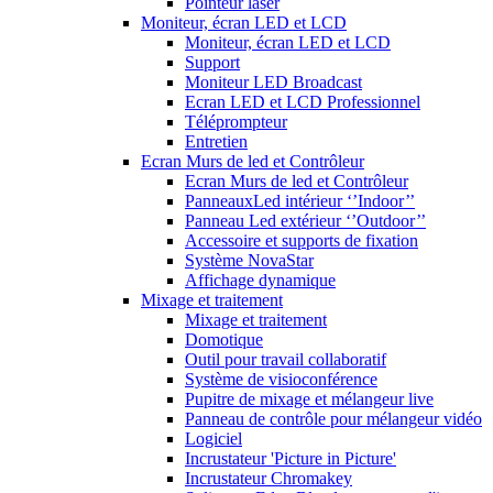
Pointeur laser
Moniteur, écran LED et LCD
Moniteur, écran LED et LCD
Support
Moniteur LED Broadcast
Ecran LED et LCD Professionnel
Téléprompteur
Entretien
Ecran Murs de led et Contrôleur
Ecran Murs de led et Contrôleur
PanneauxLed intérieur ‘’Indoor’’
Panneau Led extérieur ‘’Outdoor’’
Accessoire et supports de fixation
Système NovaStar
Affichage dynamique
Mixage et traitement
Mixage et traitement
Domotique
Outil pour travail collaboratif
Système de visioconférence
Pupitre de mixage et mélangeur live
Panneau de contrôle pour mélangeur vidéo
Logiciel
Incrustateur 'Picture in Picture'
Incrustateur Chromakey