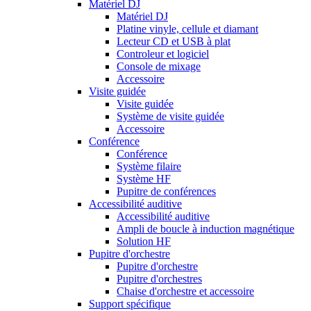
Matériel DJ
Matériel DJ
Platine vinyle, cellule et diamant
Lecteur CD et USB à plat
Controleur et logiciel
Console de mixage
Accessoire
Visite guidée
Visite guidée
Système de visite guidée
Accessoire
Conférence
Conférence
Système filaire
Système HF
Pupitre de conférences
Accessibilité auditive
Accessibilité auditive
Ampli de boucle à induction magnétique
Solution HF
Pupitre d'orchestre
Pupitre d'orchestre
Pupitre d'orchestres
Chaise d'orchestre et accessoire
Support spécifique