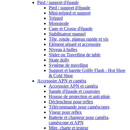
Pied / support d'épaule
Pied / support d'épaule
Mini-trépied et support
Trépied
Monopode
Cage et Crosse d'épaule
Stabilisateur manuel
Tête, rotule, plateau rapide et vis
Elément séparé et accessoire
Niveau à bulles
Slider ou Travelling de table
Skate dolly
Système de travelling
Support et barette Griffe Flash - Hot Shoe
& Cold Shoe
Accessoire APN et caméra
Accessoire APN et caméra
Sangle d'épaule et courroies
Housse de protection et anti-pluie
Déclencheur pour reflex
Télécommande pour caméscopes
Viseur pour reflex
Batterie et chargeur pour caméra,
caméscope et APN
Mire, charte et testeur