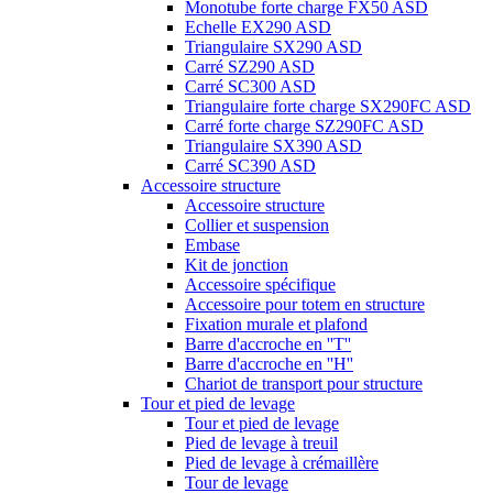
Monotube forte charge FX50 ASD
Echelle EX290 ASD
Triangulaire SX290 ASD
Carré SZ290 ASD
Carré SC300 ASD
Triangulaire forte charge SX290FC ASD
Carré forte charge SZ290FC ASD
Triangulaire SX390 ASD
Carré SC390 ASD
Accessoire structure
Accessoire structure
Collier et suspension
Embase
Kit de jonction
Accessoire spécifique
Accessoire pour totem en structure
Fixation murale et plafond
Barre d'accroche en ''T''
Barre d'accroche en ''H''
Chariot de transport pour structure
Tour et pied de levage
Tour et pied de levage
Pied de levage à treuil
Pied de levage à crémaillère
Tour de levage