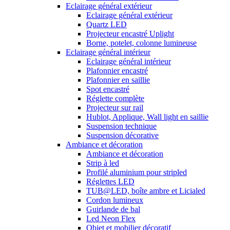
Eclairage général extérieur
Eclairage général extérieur
Quartz LED
Projecteur encastré Uplight
Borne, potelet, colonne lumineuse
Eclairage général intérieur
Eclairage général intérieur
Plafonnier encastré
Plafonnier en saillie
Spot encastré
Réglette complète
Projecteur sur rail
Hublot, Applique, Wall light en saillie
Suspension technique
Suspension décorative
Ambiance et décoration
Ambiance et décoration
Strip à led
Profilé aluminium pour stripled
Réglettes LED
TUB@LED, boîte ambre et Licialed
Cordon lumineux
Guirlande de bal
Led Neon Flex
Objet et mobilier décoratif