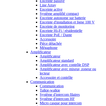
Enceinte passive
Line Array
Enceinte active
Système amplifié compact
Enceinte autonome sur batterie
Enceinte d'installation et ligne 100 V
Enceinte de monitoring
Enceinte Hi-Fi / résidentielle
Enceinte PoE / Dante
Accessoire
Pièce détachée
Mégaphone
Amplificateur
Amplificateur
Amplificateur standard
Amplificateur avec contrôle DSP
Amplificateur avec mixeur, zoneur ou
lecteur
Accessoire et contrôle
Communication
Communication
Talkie-walkie
Système d'intercom filaires
Système d'intercom HF
Micro casque pour intercom