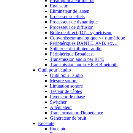
Préamplificateur micros
Egaliseur
Eliminateur de larsen
Processeur d'effets
Processeur de dynamique
Processeur de diffusion
Boîte de direct (DI) - symétriseur
Convertisseur analogique <> numérique
Périphériques DANTE, AVB, etc…
Splitter et distributeur audio
Périphérique Broadcast
Transmission audio par RJ45
Transmission audio HF et Bluetooth
Outil pour l'audio
Outil pour l'audio
Mesure sonore
Limitation sonore
Testeur de câbles
Inverseur de phase
Switcher
Atténuateur
Transformateur d'impédance
Générateur de bruit
Enceinte
Enceinte