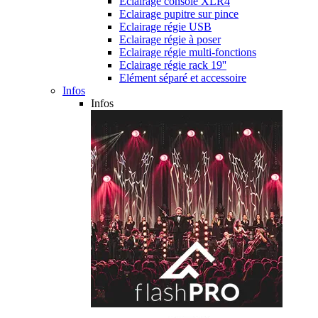
Eclairage console XLR4
Eclairage pupitre sur pince
Eclairage régie USB
Eclairage régie à poser
Eclairage régie multi-fonctions
Eclairage régie rack 19''
Elément séparé et accessoire
Infos
Infos