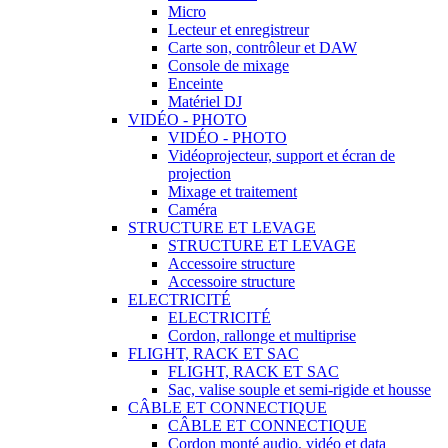
Micro
Lecteur et enregistreur
Carte son, contrôleur et DAW
Console de mixage
Enceinte
Matériel DJ
VIDÉO - PHOTO
VIDÉO - PHOTO
Vidéoprojecteur, support et écran de
projection
Mixage et traitement
Caméra
STRUCTURE ET LEVAGE
STRUCTURE ET LEVAGE
Accessoire structure
Accessoire structure
ELECTRICITÉ
ELECTRICITÉ
Cordon, rallonge et multiprise
FLIGHT, RACK ET SAC
FLIGHT, RACK ET SAC
Sac, valise souple et semi-rigide et housse
CÂBLE ET CONNECTIQUE
CÂBLE ET CONNECTIQUE
Cordon monté audio, vidéo et data