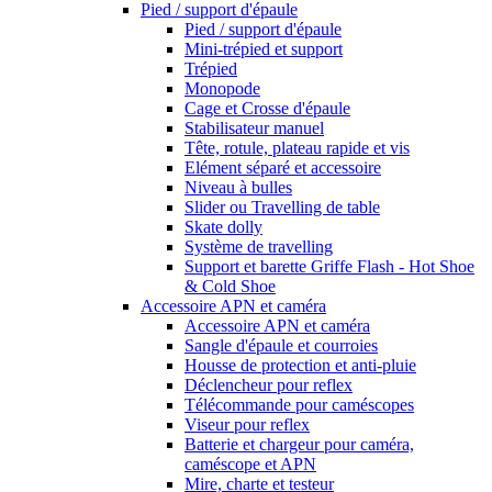
Pied / support d'épaule
Pied / support d'épaule
Mini-trépied et support
Trépied
Monopode
Cage et Crosse d'épaule
Stabilisateur manuel
Tête, rotule, plateau rapide et vis
Elément séparé et accessoire
Niveau à bulles
Slider ou Travelling de table
Skate dolly
Système de travelling
Support et barette Griffe Flash - Hot Shoe
& Cold Shoe
Accessoire APN et caméra
Accessoire APN et caméra
Sangle d'épaule et courroies
Housse de protection et anti-pluie
Déclencheur pour reflex
Télécommande pour caméscopes
Viseur pour reflex
Batterie et chargeur pour caméra,
caméscope et APN
Mire, charte et testeur