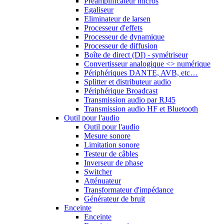
Préamplificateur micros
Egaliseur
Eliminateur de larsen
Processeur d'effets
Processeur de dynamique
Processeur de diffusion
Boîte de direct (DI) - symétriseur
Convertisseur analogique <> numérique
Périphériques DANTE, AVB, etc…
Splitter et distributeur audio
Périphérique Broadcast
Transmission audio par RJ45
Transmission audio HF et Bluetooth
Outil pour l'audio
Outil pour l'audio
Mesure sonore
Limitation sonore
Testeur de câbles
Inverseur de phase
Switcher
Atténuateur
Transformateur d'impédance
Générateur de bruit
Enceinte
Enceinte