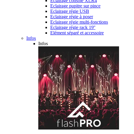
Eclairage console XLR4
Eclairage pupitre sur pince
Eclairage régie USB
Eclairage régie à poser
Eclairage régie multi-fonctions
Eclairage régie rack 19''
Elément séparé et accessoire
Infos
Infos