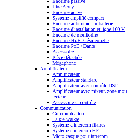
Enceinte passive
Line Array
Enceinte active
Système amplifié compact
Enceinte autonome sur batterie
Enceinte d'installation et ligne 100 V
Enceinte de monitoring
Enceinte Hi-Fi / résidentielle
Enceinte PoE / Dante
Accessoire
Pièce détachée
Mégaphone
Amplificateur
Amplificateur
Amplificateur standard
Amplificateur avec contrôle DSP
Amplificateur avec mixeur, zoneur ou
lecteur
Accessoire et contrôle
Communication
Communication
Talkie-walkie
Système d'intercom filaires
Système d'intercom HF
Micro casque pour intercom