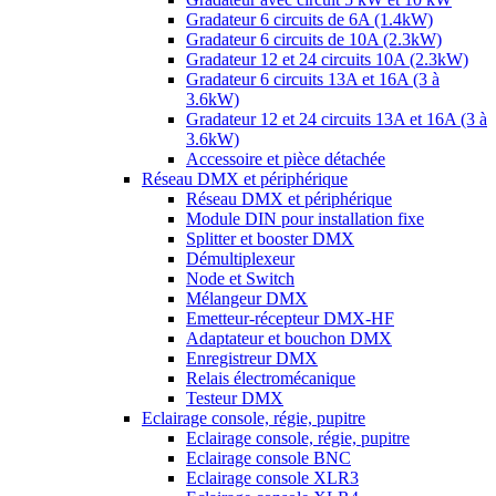
Gradateur 6 circuits de 6A (1.4kW)
Gradateur 6 circuits de 10A (2.3kW)
Gradateur 12 et 24 circuits 10A (2.3kW)
Gradateur 6 circuits 13A et 16A (3 à
3.6kW)
Gradateur 12 et 24 circuits 13A et 16A (3 à
3.6kW)
Accessoire et pièce détachée
Réseau DMX et périphérique
Réseau DMX et périphérique
Module DIN pour installation fixe
Splitter et booster DMX
Démultiplexeur
Node et Switch
Mélangeur DMX
Emetteur-récepteur DMX-HF
Adaptateur et bouchon DMX
Enregistreur DMX
Relais électromécanique
Testeur DMX
Eclairage console, régie, pupitre
Eclairage console, régie, pupitre
Eclairage console BNC
Eclairage console XLR3