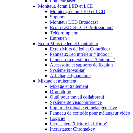
Pointeur laser
Moniteur, écran LED et LCD
Moniteur, écran LED et LCD
Support
Moniteur LED Broadcast
Ecran LED et LCD Professionnel
Téléprompteur
Entretien
Ecran Murs de led et Contrôleur
Ecran Murs de led et Contrôleur
PanneauxLed intérieur ‘’Indoor’’
Panneau Led extérieur ‘’Outdoor’’
Accessoire et supports de fixation
Système NovaStar
Affichage dynamique
Mixage et traitement
Mixage et traitement
Domotique
Outil pour travail collaboratif
Système de visioconférence
Pupitre de mixage et mélangeur live
Panneau de contrôle pour mélangeur vidéo
Logiciel
Incrustateur 'Picture in Picture'
Incrustateur Chromakey