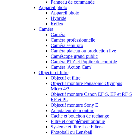
Panneau de commande
Appareil photo
Appareil photo
Hybride
Reflex
Caméra
Caméra
Caméra professionnelle
Caméra semi-pro
Caméra plateau ou production live
Caméscope grand public
Caméra PTZ et Pupitre de contrôle
Caméra 'Action Cam'
Objectif et filtre
Objectif et filtre
Objectif monture Panasonic Olympus
Micro 4/3
Objectif monture Canon EF-S, EF et RF-S
RF et PL
Objectif monture Sony E
Adaptateur de monture
Cache et bouchon de rechange
Filtre et complément optique
Système et filtre Lee Filters
Photoball ou Lensball