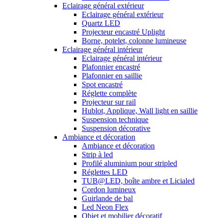
Eclairage général extérieur
Eclairage général extérieur
Quartz LED
Projecteur encastré Uplight
Borne, potelet, colonne lumineuse
Eclairage général intérieur
Eclairage général intérieur
Plafonnier encastré
Plafonnier en saillie
Spot encastré
Réglette complète
Projecteur sur rail
Hublot, Applique, Wall light en saillie
Suspension technique
Suspension décorative
Ambiance et décoration
Ambiance et décoration
Strip à led
Profilé aluminium pour stripled
Réglettes LED
TUB@LED, boîte ambre et Licialed
Cordon lumineux
Guirlande de bal
Led Neon Flex
Objet et mobilier décoratif