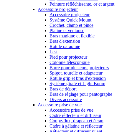
Peinture réfléchissante, or et argent
Accessoire projecteur
Accessoire projecteur
Système Quick Mount
Crochet, clamp et pince
Platine et ventouse
Bras magique et flexible
Bras d'extension
Rotule parapluie
Lest
Pied pour projecteur
Colonne télescopique
Barre pour plusieurs projecteurs
Spigot, tourelle et adaptateur
Rotule grip et bras d'extension
Système girafe et Light Boom
Bras de déport
Bras de réglage pour pantographe
Divers accessoire
Accessoire prise de vue
Accessoire prise de vue
Cadre réflecteur et diffuseur
Coupe-flux, drapeau et écran
Cadre à gélatine et réflecteur
Réflecteur et diffuseur pliant