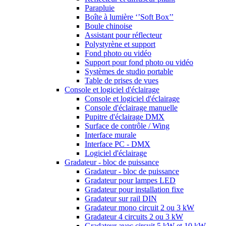
Parapluie
Boîte à lumière ‘’Soft Box’’
Boule chinoise
Assistant pour réflecteur
Polystyrène et support
Fond photo ou vidéo
Support pour fond photo ou vidéo
Systèmes de studio portable
Table de prises de vues
Console et logiciel d'éclairage
Console et logiciel d'éclairage
Console d'éclairage manuelle
Pupitre d'éclairage DMX
Surface de contrôle / Wing
Interface murale
Interface PC - DMX
Logiciel d'éclairage
Gradateur - bloc de puissance
Gradateur - bloc de puissance
Gradateur pour lampes LED
Gradateur pour installation fixe
Gradateur sur rail DIN
Gradateur mono circuit 2 ou 3 kW
Gradateur 4 circuits 2 ou 3 kW
Gradateur avec circuit 5 kW et 10 kW