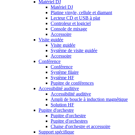
Matériel DJ
Matériel DJ
Platine vinyle, cellule et diamant
Lecteur CD et USB à plat
Controleur et logiciel
Console de mixage
Accessoire
Visite guidée
Visite guidée
Système de visite guidée
Accessoire
Conférence
Conférence
Système filaire
Système HF
Pupitre de conférences
Accessibilité auditive
Accessibilité auditive
Ampli de boucle à induction magnétique
Solution HF
Pupitre d'orchestre
Pupitre d'orchestre
Pupitre d'orchestres
Chaise d'orchestre et accessoire
Support spécifique