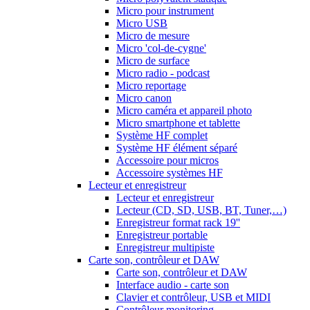
Micro pour instrument
Micro USB
Micro de mesure
Micro 'col-de-cygne'
Micro de surface
Micro radio - podcast
Micro reportage
Micro canon
Micro caméra et appareil photo
Micro smartphone et tablette
Système HF complet
Système HF élément séparé
Accessoire pour micros
Accessoire systèmes HF
Lecteur et enregistreur
Lecteur et enregistreur
Lecteur (CD, SD, USB, BT, Tuner,…)
Enregistreur format rack 19''
Enregistreur portable
Enregistreur multipiste
Carte son, contrôleur et DAW
Carte son, contrôleur et DAW
Interface audio - carte son
Clavier et contrôleur, USB et MIDI
Contrôleur monitoring