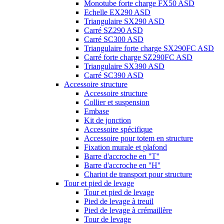
Monotube forte charge FX50 ASD
Echelle EX290 ASD
Triangulaire SX290 ASD
Carré SZ290 ASD
Carré SC300 ASD
Triangulaire forte charge SX290FC ASD
Carré forte charge SZ290FC ASD
Triangulaire SX390 ASD
Carré SC390 ASD
Accessoire structure
Accessoire structure
Collier et suspension
Embase
Kit de jonction
Accessoire spécifique
Accessoire pour totem en structure
Fixation murale et plafond
Barre d'accroche en ''T''
Barre d'accroche en ''H''
Chariot de transport pour structure
Tour et pied de levage
Tour et pied de levage
Pied de levage à treuil
Pied de levage à crémaillère
Tour de levage